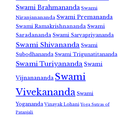
Swami Brahmananda
Swami
Swami Premananda
Niranjanananda
Swami Ramakrishnananda
Swami
Saradananda
Swami Sarvapriyananda
Swami Shivananda
Swami
Subodhananda
Swami Trigunatitananda
Swami Turiyananda
Swami
Swami
Vijnanananda
Vivekananda
Swami
Yogananda
Vinayak Lohani
Yoga Sutras of
Patanjali