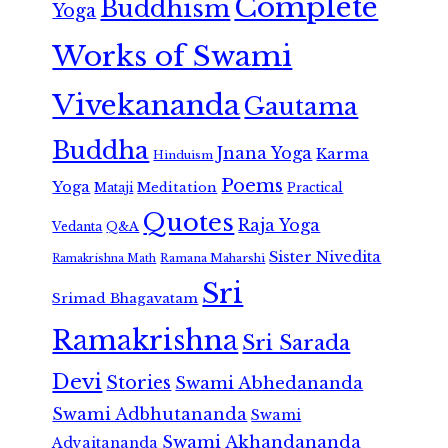
Complete
Buddhism
Yoga
Works of Swami
Vivekananda
Gautama
Buddha
Jnana Yoga
Karma
Hinduism
Poems
Yoga
Meditation
Mataji
Practical
Quotes
Raja Yoga
Vedanta
Q&A
Sister Nivedita
Ramana Maharshi
Ramakrishna Math
Sri
Srimad Bhagavatam
Ramakrishna
Sri Sarada
Devi
Stories
Swami Abhedananda
Swami Adbhutananda
Swami
Swami Akhandananda
Advaitananda