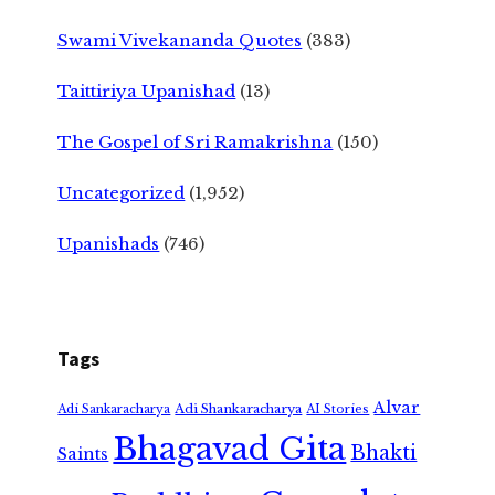
Swami Vivekananda Quotes
(383)
Taittiriya Upanishad
(13)
The Gospel of Sri Ramakrishna
(150)
Uncategorized
(1,952)
Upanishads
(746)
Tags
Alvar
Adi Shankaracharya
Adi Sankaracharya
AI Stories
Bhagavad Gita
Bhakti
Saints