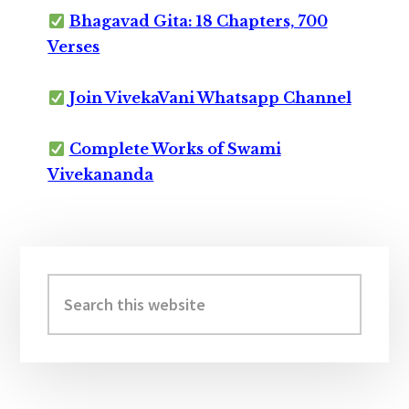
Bhagavad Gita: 18 Chapters, 700
Verses
Join VivekaVani Whatsapp Channel
Complete Works of Swami
Vivekananda
Primary
Sidebar
Search
this
website