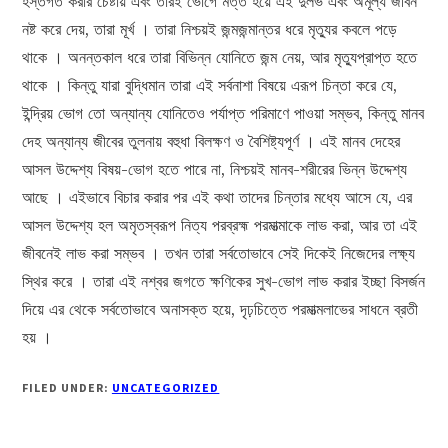
হস্তগত করার চেষ্টায় এবং তারই ভোগে মত্ত হয়ে এই দুর্লভ এবং অমূল্য জীবন
নষ্ট করে দেয়, তারা মূর্খ । তারা নিশ্চয়ই জন্মজন্মান্তর ধরে মৃত্যুর কবলে পড়ে
থাকে । অনন্তকাল ধরে তারা বিভিন্ন যোনিতে জন্ম নেয়, আর মৃত্যুপ্রাপ্ত হতে
থাকে । কিন্তু যারা বুদ্ধিমান তারা এই সর্বনাশা বিষয়ে এরূপ চিন্তা করে যে,
ইন্দ্রিয় ভোগ তো অন্যান্য যোনিতেও পর্যাপ্ত পরিমাণে পাওয়া সম্ভব, কিন্তু মানব
দেহ অন্যান্য জীবের তুলনায় বহুধা বিলক্ষণ ও বৈশিষ্ট্যপূর্ণ । এই মানব দেহের
আসল উদ্দেশ্য বিষয়-ভোগ হতে পারে না, নিশ্চয়ই মানব-শরীরের ভিন্ন উদ্দেশ্য
আছে । এইভাবে বিচার করার পর এই কথা তাদের চিন্তার মধ্যে আসে যে, এর
আসল উদ্দেশ্য হল অমৃতস্বরূপ নিত্য পরব্রহ্ম পরমাত্মাকে লাভ করা, আর তা এই
জীবনেই লাভ করা সম্ভব । তখন তারা সর্বতোভাবে সেই দিকেই নিজেদের লক্ষ্য
স্থির করে । তারা এই নশ্বর জগতে ক্ষণিকের সুখ-ভোগ লাভ করার ইচ্ছা বিসর্জন
দিয়ে এর থেকে সর্বতোভাবে অনাসক্ত হয়ে, দৃঢ়চিত্তে পরমাত্মলাভের সাধনে ব্রতী
হয় ।
FILED UNDER:
UNCATEGORIZED