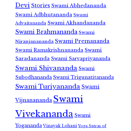
Devi
Stories
Swami Abhedananda
Swami Adbhutananda
Swami
Swami Akhandananda
Advaitananda
Swami Brahmananda
Swami
Swami Premananda
Niranjanananda
Swami Ramakrishnananda
Swami
Saradananda
Swami Sarvapriyananda
Swami Shivananda
Swami
Subodhananda
Swami Trigunatitananda
Swami Turiyananda
Swami
Swami
Vijnanananda
Vivekananda
Swami
Yogananda
Vinayak Lohani
Yoga Sutras of