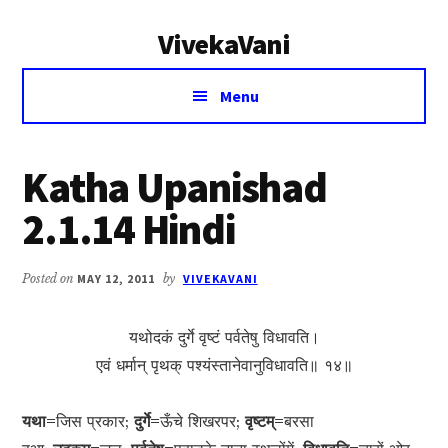
Additional
Skip
Skip
VivekaVani
to
to
menu
main
primary
Voice
content
sidebar
Menu
of
Vivekananda
Katha Upanishad
2.1.14 Hindi
Posted on
MAY 12, 2011
by
VIVEKAVANI
यथोदकं दुर्गे वृष्टं पर्वतेषु विधावति।
एवं धर्मान् पृथक् पश्यंस्तानेवानुविधावति॥ १४॥
यथा=
जिस प्रकार;
दुर्गे=
ऊँचे शिखरपर;
वृष्टम्=
बरसा