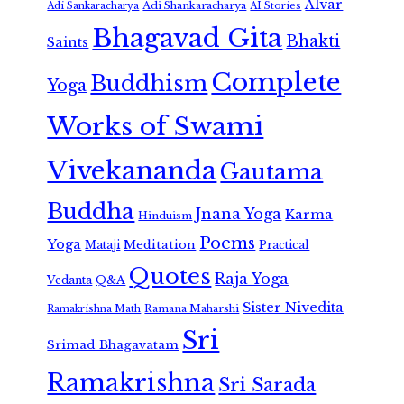
Alvar
Adi Shankaracharya
Adi Sankaracharya
AI Stories
Bhagavad Gita
Bhakti
Saints
Complete
Buddhism
Yoga
Works of Swami
Vivekananda
Gautama
Buddha
Jnana Yoga
Karma
Hinduism
Poems
Yoga
Meditation
Mataji
Practical
Quotes
Raja Yoga
Vedanta
Q&A
Sister Nivedita
Ramana Maharshi
Ramakrishna Math
Sri
Srimad Bhagavatam
Ramakrishna
Sri Sarada