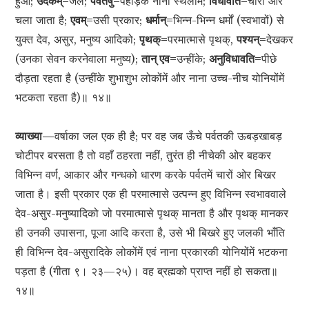
हुआ;
उदकम्=
जल;
पर्वतेषु=
पहाड़के नाना स्थलोंमें;
विधावति=
चारों ओर
चला जाता है;
एवम्=
उसी प्रकार;
धर्मान्=
भिन्न-भिन्न धर्मों (स्वभावों) से
युक्त देव, असुर, मनुष्य आदिको;
पृथक्=
परमात्मासे पृथक्,
पश्यन्=
देखकर
(उनका सेवन करनेवाला मनुष्य);
तान् एव=
उन्हींके;
अनुविधावति=
पीछे
दौड़ता रहता है (उन्हींके शुभाशुभ लोकोंमें और नाना उच्च-नीच योनियोंमें
भटकता रहता है)॥ १४॥
व्याख्या—
वर्षाका जल एक ही है; पर वह जब ऊँचे पर्वतकी ऊबड़खाबड़
चोटीपर बरसता है तो वहाँ ठहरता नहीं, तुरंत ही नीचेकी ओर बहकर
विभिन्न वर्ण, आकार और गन्धको धारण करके पर्वतमें चारों ओर बिखर
जाता है। इसी प्रकार एक ही परमात्मासे उत्पन्न हुए विभिन्न स्वभाववाले
देव-असुर-मनुष्यादिको जो परमात्मासे पृथक् मानता है और पृथक् मानकर
ही उनकी उपासना, पूजा आदि करता है, उसे भी बिखरे हुए जलकी भाँति
ही विभिन्न देव-असुरादिके लोकोंमें एवं नाना प्रकारकी योनियोंमें भटकना
पड़ता है (गीता ९। २३—२५)। वह ब्रह्मको प्राप्त नहीं हो सकता॥
१४॥