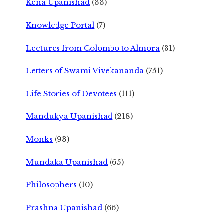
Kena Upanishad
(33)
Knowledge Portal
(7)
Lectures from Colombo to Almora
(31)
Letters of Swami Vivekananda
(751)
Life Stories of Devotees
(111)
Mandukya Upanishad
(218)
Monks
(93)
Mundaka Upanishad
(65)
Philosophers
(10)
Prashna Upanishad
(66)