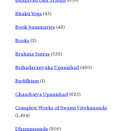
Bhagavad Gita Telugu
(659)
Bhakti Yoga
(45)
Book Summaries
(43)
Books
(2)
Brahma Sutras
(553)
Brihadaranyaka Upanishad
(430)
Buddhism
(1)
Chandogya Upanishad
(625)
Complete Works of Swami Vivekananda
(1,494)
Dhammapada
(306)