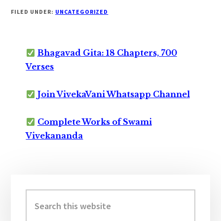
FILED UNDER:
UNCATEGORIZED
Bhagavad Gita: 18 Chapters, 700
Verses
Join VivekaVani Whatsapp Channel
Complete Works of Swami
Vivekananda
Primary
Sidebar
Search
this
website