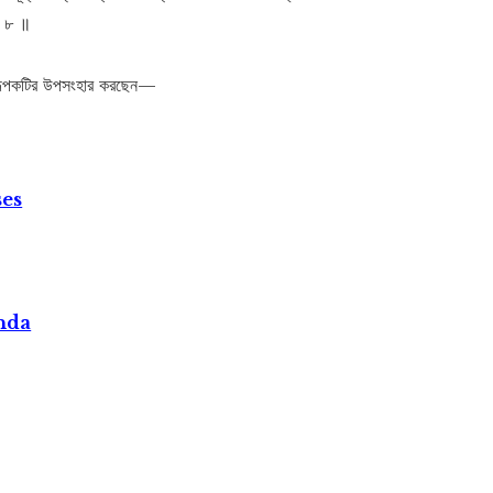
॥ ৮ ॥
থের রূপকটির উপসংহার করছেন—
ses
nda