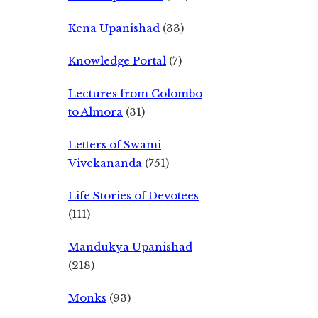
Kena Upanishad
(33)
Knowledge Portal
(7)
Lectures from Colombo
to Almora
(31)
Letters of Swami
Vivekananda
(751)
Life Stories of Devotees
(111)
Mandukya Upanishad
(218)
Monks
(93)