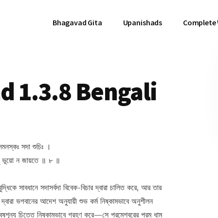
Bhagavad Gita
Upanishads
Complete
 1.3.8 Bengali
 সমনস্কঃ সদা শুচিঃ ।
্ ভূয়ো ন জায়তে ॥ ৮ ॥
 বুদ্ধিকে সাবধানে সদাসর্বদা বিবেক-বিচার দ্বারা চালিত করে, আর তার
র দ্বারা ভগবানের আদেশ অনুযায়ী শুভ কর্ম নিষ্কামভাবে অনুশীলন
্বেষশূন্য চিত্তে নিষ্কামভাবে গ্রহণ করে—সে পরমেশ্বরের পরম ধাম