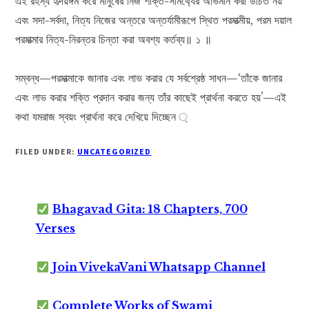
এই রহস্য হৃদয়ঙ্গম করে মানুষের নিজ শক্তি-সামর্থ্যের অভিমান করা উচিত নয়
এবং সদা-সর্বদা, নিত্য নিজের অন্তরে অন্তর্যামীরূপে স্থিত পরমাত্মীয়, পরম দয়াল
পরমাত্মার নিত্য-নিরন্তর চিন্তা করা অবশ্য কর্তব্য॥ ১ ॥
সম্বন্ধ—পরমাত্মাকে জানার এবং লাভ করার যে সর্বশ্রেষ্ঠ সাধন—‘তাঁকে জানার
এবং লাভ করার শক্তি প্রদান করার জন্য তাঁর কাছেই প্রার্থনা করতে হয়’—এই
কথা যমরাজ স্বয়ং প্রার্থনা করে দেখিয়ে দিচ্ছেন ্
FILED UNDER:
UNCATEGORIZED
Bhagavad Gita: 18 Chapters, 700
Verses
Join VivekaVani Whatsapp Channel
Complete Works of Swami