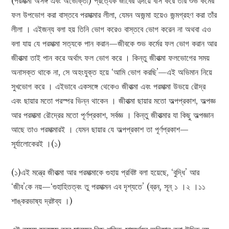
(পরমাত্মা অসঙ্গ এবং অভোক্তা) প্রত্যেক জীবের হৃদয়ে বাস করে তার শুভ কর্মের
ফল উপভোগ করা বাস্তবে পরমাত্মার লীলা, যেমন অজন্মা হয়েও জন্মগ্রহণ করা তাঁর
লীলা । এইজন্য বলা হয় তিনি ভোগ করেও বাস্তবে ভোগ করেন না অথবা এও
বলা যায় যে পরমাত্মা সত্যকে পান করান—জীবকে শুভ কর্মের ফল ভোগ করান আর
জীবাত্মা তাই পান করে অর্থাৎ ফল ভোগ করে । কিন্তু জীবাত্মা ফলভোগের সময়
অনাসক্ত থাকে না, সে অহংযুক্ত হয়ে ‘আমি ভোগ করছি’—এই অভিমান নিয়ে
সুখভোগ করে । এইভাবে একসঙ্গে থেকেও জীবাত্মা এবং পরমাত্মা উভয়ে রৌদ্র
এবং ছায়ার মতো পরস্পর ভিন্ন থাকেন । জীবাত্মা ছায়ার মতো অল্পপ্রকাশ, অল্পজ্ঞ
আর পরমাত্মা রৌদ্রের মতো পূর্ণপ্রকাশ, সর্বজ্ঞ । কিন্তু জীবাত্মার যা কিছু অল্পজ্ঞান
আছে তাও পরমাত্মারই । যেমন ছায়ার যে অল্পপ্রকাশ তা পূর্ণপ্রকাশ—
সূর্যালোকেরই ।(১)
(১)এই মন্ত্রে জীবাত্মা আর পরমাত্মাকে গুহায় প্রবিষ্ট বলা হয়েছে, ‘বুদ্ধি’ আর
‘জীব’কে নয়—‘গুহাহিতত্বং তু পরমাত্মন এব দৃশ্যতে’ (ব্রন্, সূন্ ১ ।২ ।১১
শাঙ্করভাষ্য দ্রষ্টব্য ।)