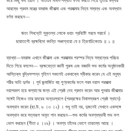
করে কিছু বলা হয়নি । অতএব সাধন-পদ্ধতি বর্ণনা করতে গিয়ে তৃতীয় বল্লীর
আরম্ভে প্রথম মন্ত্রে যমরাজ জীবাত্মা এবং পরমাত্মার নিত্য সম্বন্ধ এবং অবস্থান
বর্ণনা করছেন—
ঋতং পিবন্তৌ সুকৃতস্য লোকে গুহাং প্রবিষ্টৌ পরমে পরার্ধে ।
ছায়াতপৌ ব্রহ্মবিদো বদন্তি পঞ্চাগ্নয়ো যে চ ত্রিণাচিকেতাঃ ॥ ১ ॥
ব্যাখ্যা—যমরাজ এখানে জীবাত্মা এবং পরমাত্মার পরস্পর নিত্য সম্বন্ধের পরিচয়
দিতে গিয়ে বললেন— ব্রহ্মবেত্তা জ্ঞানী পুরুষ এবং যজ্ঞাদি শুভ কর্মের অনুষ্ঠানকারী
আস্তিক্য বুদ্ধিসম্পন্ন গৃহিগণ সকলেই একবাক্যে স্বীকার করেন যে এই মনুষ্য
শরীর অতি দুর্লভ । পূর্ব জন্মার্জিত বহু পুণ্যকর্মের ফলে পরম দয়াল পরমাত্মা
দয়াপরবশ হয়ে কল্যাণের জন্য এই শ্রেষ্ঠ দেহ প্রদান করেন আর পুনরায় জীবাত্মার
সঙ্গেই নিজেও তার হৃদয়ের অন্তঃস্থলে (পরব্রহ্মের নিবাসস্বরূপ শ্রেষ্ঠ স্থানে)
অবস্থান করেন (ছা.উ. ৬ ।৩ ।২) । শুধু তাই নয়, দুজনেই সেখানে একসঙ্গে
অবস্থান করে সত্যরূপ অমৃত পান করছেন—শুভ কর্মের অবশ্যম্ভাবী শুভ ফল
ভোগ করছেন (গীতা ৫ ।২৯) । অবশ্য তাঁদের ভোগে তারতম্য আছে ।