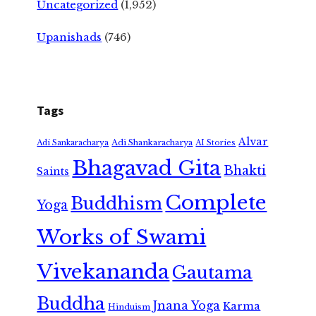
Uncategorized
(1,952)
Upanishads
(746)
Tags
Alvar
Adi Shankaracharya
Adi Sankaracharya
AI Stories
Bhagavad Gita
Bhakti
Saints
Complete
Buddhism
Yoga
Works of Swami
Vivekananda
Gautama
Buddha
Jnana Yoga
Karma
Hinduism