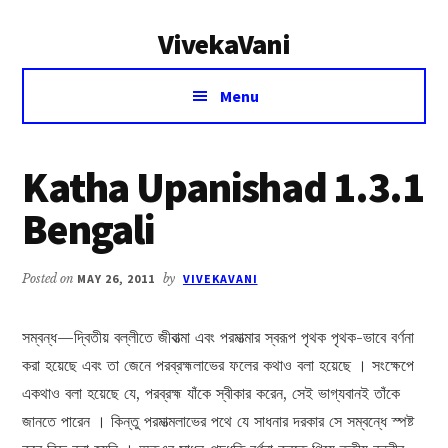
Additional
Skip
Skip
VivekaVani
to
to
menu
main
primary
Voice
content
sidebar
Menu
of
Vivekananda
Katha Upanishad 1.3.1
Bengali
Posted on
MAY 26, 2011
by
VIVEKAVANI
সম্বন্ধ—দ্বিতীয় বল্লীতে জীবাত্মা এবং পরমাত্মার স্বরূপ পৃথক পৃথক-ভাবে বর্ণনা
করা হয়েছে এবং তা জেনে পরব্রহ্মলাভের ফলের কথাও বলা হয়েছে । সংক্ষেপে
একথাও বলা হয়েছে যে, পরব্রহ্ম যাঁকে স্বীকার করেন, সেই ভাগ্যবানই তাঁকে
জানতে পারেন । কিন্তু পরমাত্মলাভের পথে যে সাধনার দরকার সে সম্বন্ধে স্পষ্ট