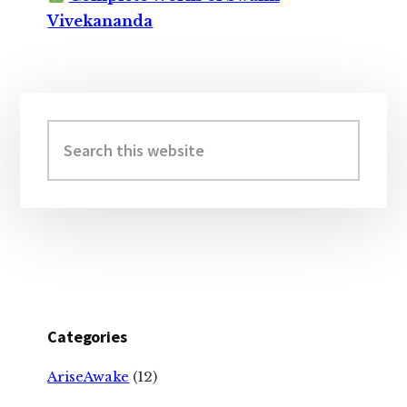
Vivekananda
Primary
Sidebar
Search
this
website
Categories
AriseAwake
(12)