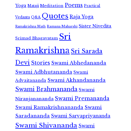
Poems
Yoga
Meditation
Mataji
Practical
Quotes
Raja Yoga
Vedanta
Q&A
Sister Nivedita
Ramana Maharshi
Ramakrishna Math
Sri
Srimad Bhagavatam
Ramakrishna
Sri Sarada
Devi
Stories
Swami Abhedananda
Swami Adbhutananda
Swami
Swami Akhandananda
Advaitananda
Swami Brahmananda
Swami
Swami Premananda
Niranjanananda
Swami Ramakrishnananda
Swami
Saradananda
Swami Sarvapriyananda
Swami Shivananda
Swami