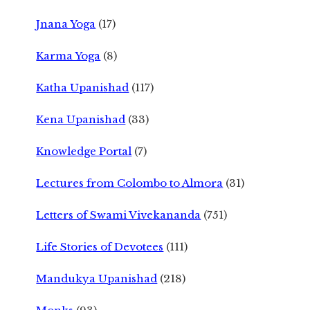
Jnana Yoga
(17)
Karma Yoga
(8)
Katha Upanishad
(117)
Kena Upanishad
(33)
Knowledge Portal
(7)
Lectures from Colombo to Almora
(31)
Letters of Swami Vivekananda
(751)
Life Stories of Devotees
(111)
Mandukya Upanishad
(218)