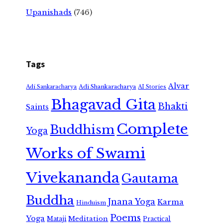
Upanishads
(746)
Tags
Alvar
Adi Shankaracharya
Adi Sankaracharya
AI Stories
Bhagavad Gita
Bhakti
Saints
Complete
Buddhism
Yoga
Works of Swami
Vivekananda
Gautama
Buddha
Jnana Yoga
Karma
Hinduism
Poems
Yoga
Meditation
Mataji
Practical