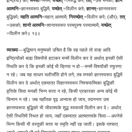
इन्द्रियों) को;
मनसी=
मनमें;
यच्छेत् =
निरुद्ध करे;
तत् =
उस मनको;
ज्ञाने
आत्मनि=
ज्ञानस्वरूप बुद्धिमें;
यच्छेत् =
विलीन करे;
ज्ञानम्=
ज्ञानस्वरूप
बुद्धिको;
महति आत्मनि=
महान् आत्मामें;
नियच्छेत् =
विलीन करे; (और);
तत्
=
उसको;
शान्ते आत्मनि=
शान्तस्वरूप परमपुरुष परमात्मामें;
यच्छेत्
=
विलीन करे॥ १३॥
व्याख्या—
बुद्धिमान् मनुष्यको उचित है कि वह पहले तो वाक् आदि
इन्द्रियोंको बाह्य विषयोंसे हटाकर मनमें विलीन कर दे अर्थात् इनकी ऐसी
स्थिति कर दे कि इनकी कोई भी क्रिया न हो—मनमें विषयोंकी स्फुरणा
न रहे। जब यह साधन भलीभाँति होने लगे, तब मनको ज्ञानस्वरूप बुद्धिमें
विलीन कर दे अर्थात् एकमात्र विज्ञानस्वरूप निश्चयात्मिका बुद्धिकी
वृत्तिके सिवा मनकी भिन्न सत्ता न रहे, किसी प्रकारका अन्य कोई भी
चिन्तन न रहे। जब यहाँतक दृढ़ अभ्यास हो जाय, तदनन्तर उस
ज्ञानस्वरूपा बुद्धिको भी जीवात्माके शुद्ध स्वरूपमें विलीन कर दे। अर्थात्
ऐसी स्थितिमें स्थित हो जाय, जहाँ एकमात्र आत्मतत्त्वके सिवा—अपनेसे
भिन्न किसी भी वस्तुकी सत्ता या स्मृति नहीं रह जाती। इसके पश्चात्