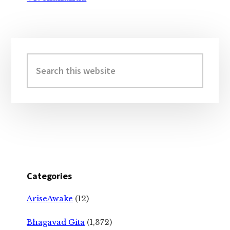
Primary
Sidebar
Search
this
website
Categories
AriseAwake
(12)
Bhagavad Gita
(1,372)