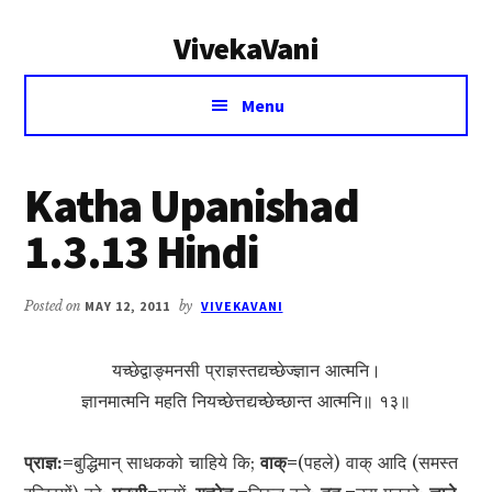
Additional
Skip
Skip
VivekaVani
to
to
menu
main
primary
Voice
content
sidebar
Menu
of
Vivekananda
Katha Upanishad
1.3.13 Hindi
Posted on
MAY 12, 2011
by
VIVEKAVANI
यच्छेद्वाङ्मनसी प्राज्ञस्तद्यच्छेज्ज्ञान आत्मनि।
ज्ञानमात्मनि महति नियच्छेत्तद्यच्छेच्छान्त आत्मनि॥ १३॥
प्राज्ञ:=
बुद्धिमान् साधकको चाहिये कि;
वाक्=
(पहले) वाक् आदि (समस्त