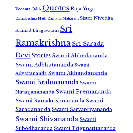
Quotes
Raja Yoga
Vedanta
Q&A
Sister Nivedita
Ramana Maharshi
Ramakrishna Math
Sri
Srimad Bhagavatam
Ramakrishna
Sri Sarada
Devi
Stories
Swami Abhedananda
Swami Adbhutananda
Swami
Swami Akhandananda
Advaitananda
Swami Brahmananda
Swami
Swami Premananda
Niranjanananda
Swami Ramakrishnananda
Swami
Saradananda
Swami Sarvapriyananda
Swami Shivananda
Swami
Subodhananda
Swami Trigunatitananda