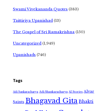
Swami Vivekananda Quotes
(383)
Taittiriya Upanishad
(13)
The Gospel of Sri Ramakrishna
(150)
Uncategorized
(1,949)
Upanishads
(746)
Tags
Alvar
Adi Shankaracharya
Adi Sankaracharya
AI Stories
Bhagavad Gita
Bhakti
Saints