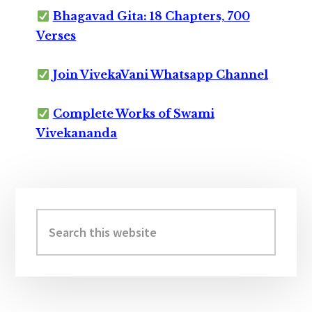
Bhagavad Gita: 18 Chapters, 700
Verses
Join VivekaVani Whatsapp Channel
Complete Works of Swami
Vivekananda
Primary
Sidebar
Search
this
website