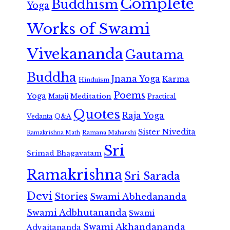
Complete
Buddhism
Yoga
Works of Swami
Vivekananda
Gautama
Buddha
Jnana Yoga
Karma
Hinduism
Poems
Yoga
Meditation
Mataji
Practical
Quotes
Raja Yoga
Vedanta
Q&A
Sister Nivedita
Ramana Maharshi
Ramakrishna Math
Sri
Srimad Bhagavatam
Ramakrishna
Sri Sarada
Devi
Stories
Swami Abhedananda
Swami Adbhutananda
Swami
Swami Akhandananda
Advaitananda