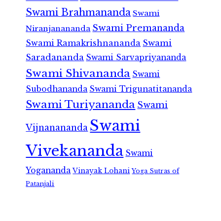
Swami Brahmananda
Swami
Swami Premananda
Niranjanananda
Swami Ramakrishnananda
Swami
Saradananda
Swami Sarvapriyananda
Swami Shivananda
Swami
Subodhananda
Swami Trigunatitananda
Swami Turiyananda
Swami
Swami
Vijnanananda
Vivekananda
Swami
Yogananda
Vinayak Lohani
Yoga Sutras of
Patanjali