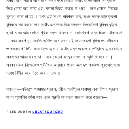
বিষয় থেকে সরিয়ে এনে মনে বিলীন করে দেওয়া অর্থাৎ এদের এমন অবস্থানে
নিয়ে যেতে হবে যাতে এরা কোনো ক্রিয়া করতে না পারে—মনে কোনো বিষয়ের
স্ফুরণ যাতে না হয় । যখন এই সাধনা পরিপক্ব হবে, তখন মনকে জ্ঞানস্বরূপা
বুদ্ধিতে লয় করতে হবে অর্থাৎ একমাত্র বিজ্ঞানস্বরূপ নিশ্চয়াত্মিকা বুদ্ধির বৃত্তি
ছাড়া মনের আর কোনো পৃথক সত্তা থাকবে না, কোনোরূপ অন্য চিন্তা থাকবে না
। যখন এরূপ দৃঢ় স্থিতি অর্জিত হবে তখন ওই জ্ঞানস্বরূপা বুদ্ধিকেও জীবাত্মার
শুদ্ধস্বরূপে বিলীন করে দিতে হবে । অর্থাৎ এমন অবস্থায় পৌঁছাতে হবে যেখানে
একমাত্র আত্মতত্ত্ব ছাড়া—আর কোনো বস্তুর সত্তা বা স্মৃতি থাকবে না ।
এরপর স্বয়ং নিজেকেও পূর্বনিশ্চয় অনুসারে শান্ত আত্মারূপ পরব্রহ্ম পুরুষোত্তমের
মধ্যে বিলীন করে দিতে হবে ॥ ১৩ ॥
সম্বন্ধ—এইরূপে পরমাত্মার স্বরূপ, তাঁকে প্রাপ্তির মাহাত্ম্য এবং উপায় স্বরূপ
সাধন প্রণালীর বর্ণনা করে এখন শ্রুতি সাধককে সাবধান করে বলছেন—
FILED UNDER:
UNCATEGORIZED