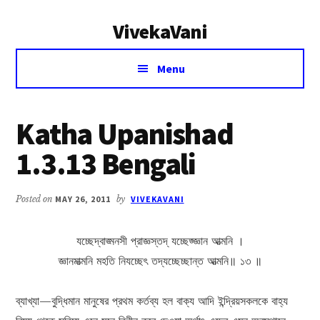
Additional
Skip
Skip
VivekaVani
to
to
menu
main
primary
Voice
content
sidebar
Menu
of
Vivekananda
Katha Upanishad
1.3.13 Bengali
Posted on
MAY 26, 2011
by
VIVEKAVANI
যচ্ছেদ্বাঙ্মনসী প্রাজ্ঞস্তদ্ যচ্ছেজ্জ্ঞান আত্মনি ।
জ্ঞানমাত্মনি মহতি নিযচ্ছেৎ তদ্যচ্ছেচ্ছান্ত আত্মনি॥ ১৩ ॥
ব্যাখ্যা—বুদ্ধিমান মানুষের প্রথম কর্তব্য হল বাক্য আদি ইন্দ্রিয়সকলকে বাহ্য