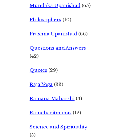
Mundaka Upanishad
(65)
Philosophers
(10)
Prashna Upanishad
(66)
Questions and Answers
(42)
Quotes
(29)
Raja Yoga
(33)
Ramana Maharshi
(3)
Ramcharitmanas
(12)
Science and Spirituality
(5)