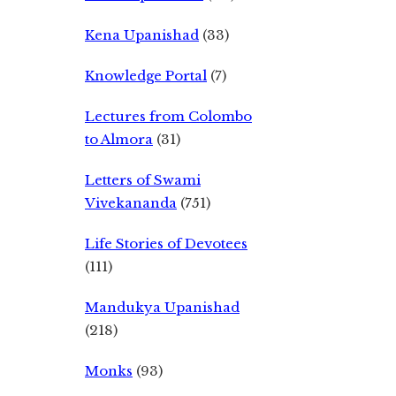
Kena Upanishad
(33)
Knowledge Portal
(7)
Lectures from Colombo
to Almora
(31)
Letters of Swami
Vivekananda
(751)
Life Stories of Devotees
(111)
Mandukya Upanishad
(218)
Monks
(93)