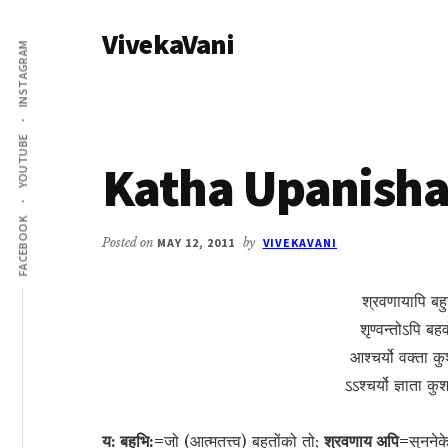
Additional
Skip
Skip
VivekaVani
to
to
menu
INSTAGRAM
main
primary
Voice
content
sidebar
of
Vivekananda
YOUTUBE
Katha Upanishad
FACEBOOK
Posted on
MAY 12, 2011
by
VIVEKAVANI
श्रवणायापि बहुभ
शृण्वन्तोऽपि बहव
आश्चर्यो वक्ता क
ऽऽश्चर्यो ज्ञाता क
य: बहुभि:=
जो (आत्मतत्त्व) बहुतोंको तो;
श्रवणाय अपि=
सुननेक