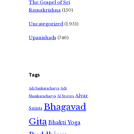
The Gospel of Sri
Ramakrishna
(150)
Uncategorized
(1,951)
Upanishads
(746)
Tags
Adi
Adi Sankaracharya
Alvar
Shankaracharya
AI Stories
Bhagavad
Saints
Gita
Bhakti Yoga