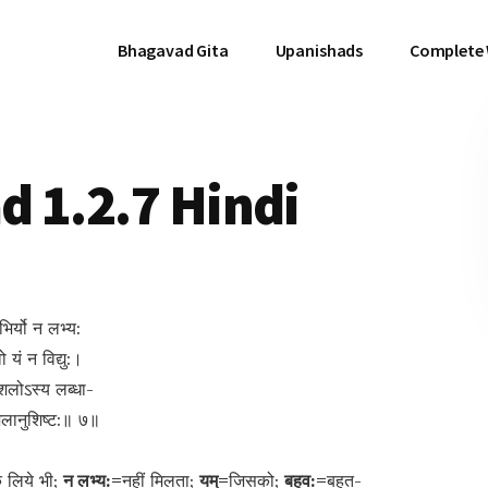
Bhagavad Gita
Upanishads
Complete
 1.2.7 Hindi
िर्यो न लभ्य:
ो यं न विद्यु:।
ुशलोऽस्य लब्धा-
ुशलानुशिष्ट:॥ ७॥
े लिये भी;
न लभ्य:=
नहीं मिलता;
यम्=
जिसको;
बहव:=
बहुत-