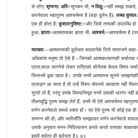
से लोग;
शृण्वन्त: अपि=
सुनकर भी;
न विद्यु:=
नहीं समझ सकते;
करनेवाला महापुरुष आश्चर्यमय है (बड़ा दुर्लभ है);
लब्धा कुशल
एक ही होता है;
कुशलानुशिष्ट:=
और जिसे तत्त्वकी उपलब्धि हो गयी
हुआ;
ज्ञाता=
आत्मतत्त्वका ज्ञाता भी;
आश्चर्य:=
आश्चर्यमय है (प
व्याख्या—
आत्मतत्त्वकी दुर्लभता बतलानेके लिये यमराजने कहा
अधिकांश मनुष्य तो ऐसे हैं—जिनको आत्मकल्याणकी चर्चातक सुन
प्रात:काल जागनेसे लेकर रात्रिको सोनेतक केवल विषय-चर्
चिन्तनमें डूबा रहता है। उनके मनमें आत्मतत्त्व सुनने-समझ
प्रसङ्ग आ जाता है तो उन्हें विषय-सेवनसे अवकाश नहीं मिल
सुनते तो हैं, परंतु उनके विषयाभिभूत मनमें उसकी धारणा नहीं 
तीक्ष्णबुद्धि पुरुष समझ लेते हैं, उनमें भी ऐसे आश्चर्यमय महापु
वर्णन करनेवाले समर्थ वक्ता हों। एवं ऐसे पुरुष भी कोई एक ही 
सम्पन्न की हो; और भलीभाँति समझाकर वर्णन करनेवाले सफलजीव
उसके अनुसार मनन-निदिध्यासन करते-करते तत्त्वका साक्षात्कार 
इसमें सर्वत्र ही दुर्लभता है॥ ७॥