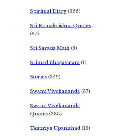
Spiritual Diary
(366)
Sri Ramakrishna Quotes
(87)
Sri Sarada Math
(5)
Srimad Bhagavatam
(1)
Stories
(359)
Swami Vivekananda
(37)
Swami Vivekananda
Quotes
(383)
Taittiriya Upanishad
(13)