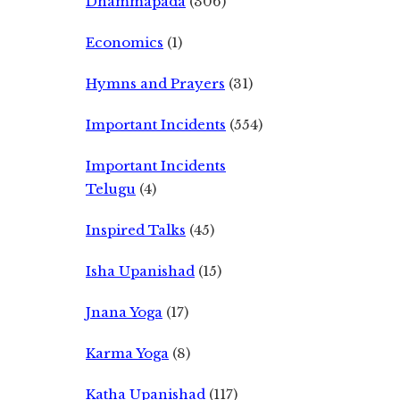
Dhammapada
(306)
Economics
(1)
Hymns and Prayers
(31)
Important Incidents
(554)
Important Incidents
Telugu
(4)
Inspired Talks
(45)
Isha Upanishad
(15)
Jnana Yoga
(17)
Karma Yoga
(8)
Katha Upanishad
(117)