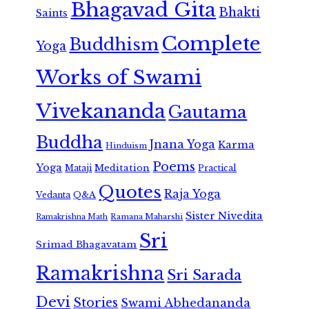
Bhagavad Gita
Bhakti
Saints
Complete
Buddhism
Yoga
Works of Swami
Vivekananda
Gautama
Buddha
Jnana Yoga
Karma
Hinduism
Poems
Yoga
Meditation
Mataji
Practical
Quotes
Raja Yoga
Vedanta
Q&A
Sister Nivedita
Ramana Maharshi
Ramakrishna Math
Sri
Srimad Bhagavatam
Ramakrishna
Sri Sarada
Devi
Stories
Swami Abhedananda