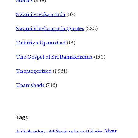
Stories
(359)
Swami Vivekananda
(37)
Swami Vivekananda Quotes
(383)
Taittiriya Upanishad
(13)
The Gospel of Sri Ramakrishna
(150)
Uncategorized
(1,951)
Upanishads
(746)
Tags
Alvar
Adi Shankaracharya
Adi Sankaracharya
AI Stories