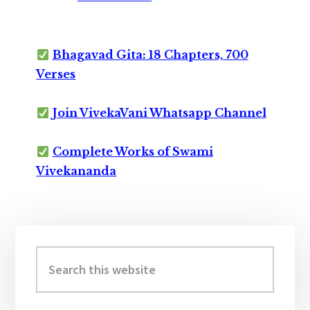
Bhagavad Gita: 18 Chapters, 700
Verses
Join VivekaVani Whatsapp Channel
Complete Works of Swami
Vivekananda
Primary
Sidebar
Search
this
website