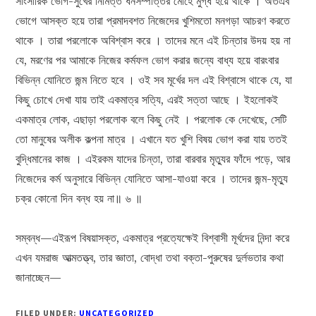
সাংসারিক ভোগ-সুখের নিমিত্ত ধনসম্পত্তির মোহে মুগ্ধ হয়ে থাকে । অতএব
ভোগে আসক্ত হয়ে তারা প্রমাদবশত নিজেদের খুশিমতো মনগড়া আচরণ করতে
থাকে । তারা পরলোকে অবিশ্বাস করে । তাদের মনে এই চিন্তার উদয় হয় না
যে, মরণের পর আমাকে নিজের কর্মফল ভোগ করার জন্যে বাধ্য হয়ে বারংবার
বিভিন্ন যোনিতে জন্ম নিতে হবে । ওই সব মূর্খের দল এই বিশ্বাসে থাকে যে, যা
কিছু চোখে দেখা যায় তাই একমাত্র সত্যি, এরই সত্তা আছে । ইহলোকই
একমাত্র লোক, এছাড়া পরলোক বলে কিছু নেই । পরলোক কে দেখেছে, সেটি
তো মানুষের অলীক কল্পনা মাত্র । এখানে যত খুশি বিষয় ভোগ করা যায় ততই
বুদ্ধিমানের কাজ । এইরকম যাদের চিন্তা, তারা বারবার মৃত্যুর ফাঁদে পড়ে, আর
নিজেদের কর্ম অনুসারে বিভিন্ন যোনিতে আসা-যাওয়া করে । তাদের জন্ম-মৃত্যু
চক্র কোনো দিন বন্ধ হয় না॥ ৬ ॥
সম্বন্ধ—এইরূপ বিষয়াসক্ত, একমাত্র প্রত্যেক্ষেই বিশ্বাসী মূর্খদের নিন্দা করে
এখন যমরাজ আত্মতত্ত্ব, তার জ্ঞাতা, বোদ্ধা তথা বক্তা-পুরুষের দুর্লভতার কথা
জানাচ্ছেন—
FILED UNDER:
UNCATEGORIZED