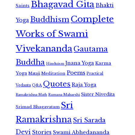
Bhagavad Gita
Bhakti
Saints
Complete
Buddhism
Yoga
Works of Swami
Vivekananda
Gautama
Buddha
Jnana Yoga
Karma
Hinduism
Poems
Yoga
Meditation
Mataji
Practical
Quotes
Raja Yoga
Vedanta
Q&A
Sister Nivedita
Ramana Maharshi
Ramakrishna Math
Sri
Srimad Bhagavatam
Ramakrishna
Sri Sarada
Devi
Stories
Swami Abhedananda