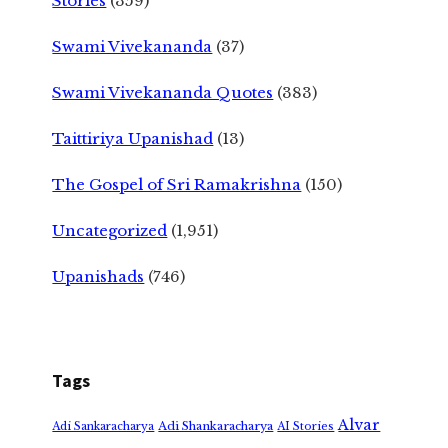
Stories
(359)
Swami Vivekananda
(37)
Swami Vivekananda Quotes
(383)
Taittiriya Upanishad
(13)
The Gospel of Sri Ramakrishna
(150)
Uncategorized
(1,951)
Upanishads
(746)
Tags
Alvar
Adi Shankaracharya
Adi Sankaracharya
AI Stories