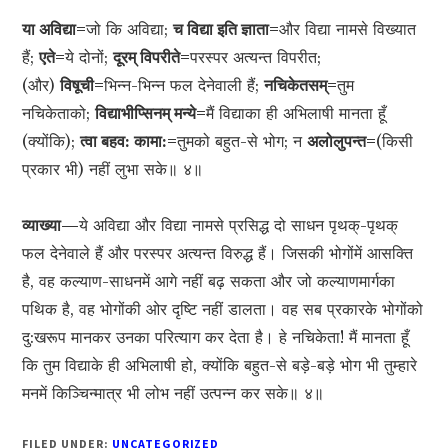
या अविद्या=
जो कि अविद्या;
च विद्या इति ज्ञाता=
और विद्या नामसे विख्यात
हैं;
एते=
ये दोनों;
दूरम् विपरीते=
परस्पर अत्यन्त विपरीत;
(और)
विषूची=
भिन्न-भिन्न फल देनेवाली हैं;
नचिकेतसम्=
तुम
नचिकेताको;
विद्याभीप्सिनम् मन्ये=
मैं विद्याका ही अभिलाषी मानता हूँ
(क्योंकि);
त्वा बहव: कामा:=
तुमको बहुत-से भोग; न
अलोलुपन्त=
(किसी
प्रकार भी) नहीं लुभा सके॥ ४॥
व्याख्या—
ये अविद्या और विद्या नामसे प्रसिद्ध दो साधन पृथक्-पृथक्
फल देनेवाले हैं और परस्पर अत्यन्त विरुद्ध हैं। जिसकी भोगोंमें आसक्ति
है, वह कल्याण-साधनमें आगे नहीं बढ़ सकता और जो कल्याणमार्गका
पथिक है, वह भोगोंकी ओर दृष्टि नहीं डालता। वह सब प्रकारके भोगोंको
दु:खरूप मानकर उनका परित्याग कर देता है। हे नचिकेता! मैं मानता हूँ
कि तुम विद्याके ही अभिलाषी हो, क्योंकि बहुत-से बड़े-बड़े भोग भी तुम्हारे
मनमें किञ्चिन्मात्र भी लोभ नहीं उत्पन्न कर सके॥ ४॥
FILED UNDER:
UNCATEGORIZED