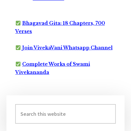
Bhagavad Gita: 18 Chapters, 700
Verses
Join VivekaVani Whatsapp Channel
Complete Works of Swami
Vivekananda
Primary
Sidebar
Search
this
website