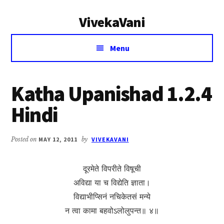
Additional
Skip
Skip
VivekaVani
to
to
menu
main
primary
Voice
content
sidebar
Menu
of
Vivekananda
Katha Upanishad 1.2.4
Hindi
Posted on
MAY 12, 2011
by
VIVEKAVANI
दूरमेते विपरीते विषूची
अविद्या या च विद्येति ज्ञाता।
विद्याभीप्सिनं नचिकेतसं मन्ये
न त्वा कामा बहवोऽलोलुपन्त॥ ४॥