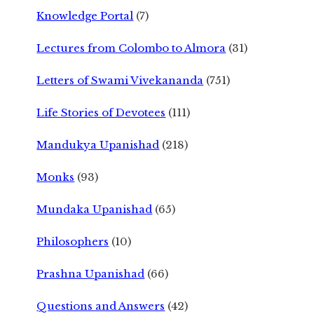
Knowledge Portal
(7)
Lectures from Colombo to Almora
(31)
Letters of Swami Vivekananda
(751)
Life Stories of Devotees
(111)
Mandukya Upanishad
(218)
Monks
(93)
Mundaka Upanishad
(65)
Philosophers
(10)
Prashna Upanishad
(66)
Questions and Answers
(42)