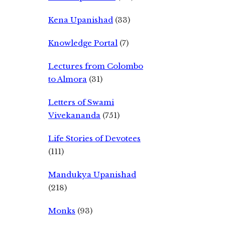
Kena Upanishad
(33)
Knowledge Portal
(7)
Lectures from Colombo
to Almora
(31)
Letters of Swami
Vivekananda
(751)
Life Stories of Devotees
(111)
Mandukya Upanishad
(218)
Monks
(93)