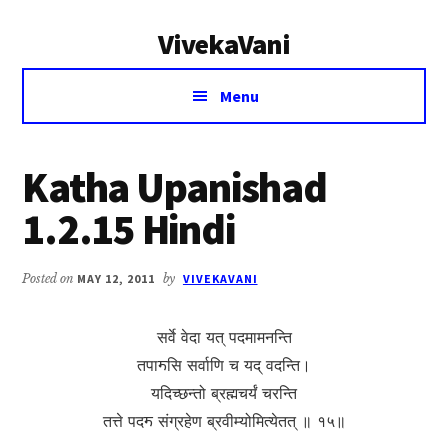
Additional
Skip
Skip
VivekaVani
to
to
menu
main
primary
Voice
content
sidebar
Menu
of
Vivekananda
Katha Upanishad
1.2.15 Hindi
Posted on
MAY 12, 2011
by
VIVEKAVANI
सर्वे वेदा यत् पदमामनन्ति
तपाॸसि सर्वाणि च यद् वदन्ति।
यदिच्छन्तो ब्रह्मचर्यं चरन्ति
तत्ते पदॸ संग्रहेण ब्रवीम्योमित्येतत् ॥ १५॥