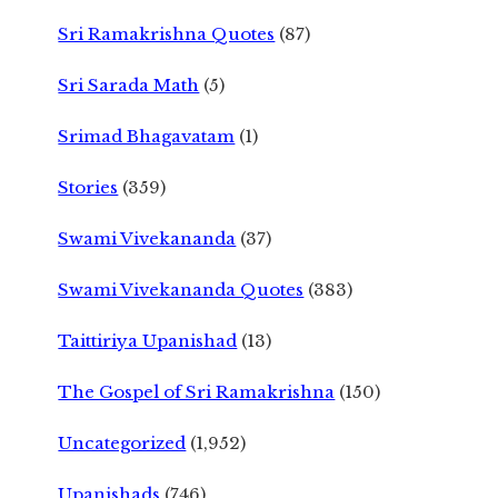
Sri Ramakrishna Quotes
(87)
Sri Sarada Math
(5)
Srimad Bhagavatam
(1)
Stories
(359)
Swami Vivekananda
(37)
Swami Vivekananda Quotes
(383)
Taittiriya Upanishad
(13)
The Gospel of Sri Ramakrishna
(150)
Uncategorized
(1,952)
Upanishads
(746)