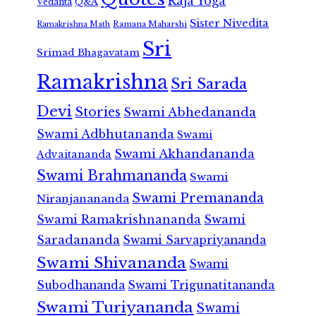
Raja Yoga
Vedanta
Q&A
Sister Nivedita
Ramana Maharshi
Ramakrishna Math
Sri
Srimad Bhagavatam
Ramakrishna
Sri Sarada
Devi
Stories
Swami Abhedananda
Swami Adbhutananda
Swami
Swami Akhandananda
Advaitananda
Swami Brahmananda
Swami
Swami Premananda
Niranjanananda
Swami Ramakrishnananda
Swami
Saradananda
Swami Sarvapriyananda
Swami Shivananda
Swami
Subodhananda
Swami Trigunatitananda
Swami Turiyananda
Swami