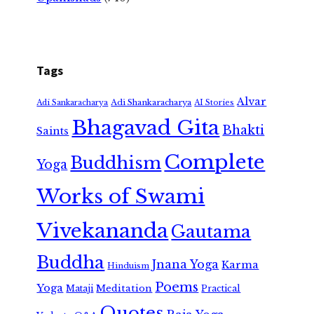
Tags
Alvar
Adi Shankaracharya
Adi Sankaracharya
AI Stories
Bhagavad Gita
Bhakti
Saints
Complete
Buddhism
Yoga
Works of Swami
Vivekananda
Gautama
Buddha
Jnana Yoga
Karma
Hinduism
Poems
Yoga
Meditation
Mataji
Practical
Quotes