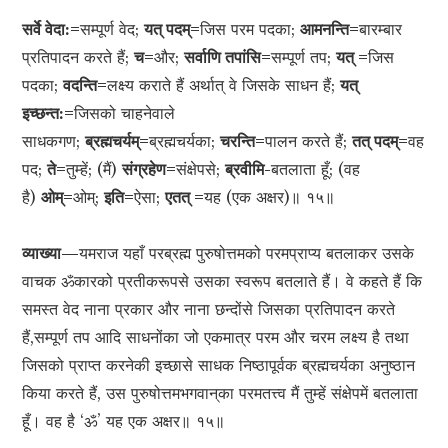
सर्वे वेदा:=
सम्पूर्ण वेद;
यत् पदम्=
जिस परम पदका;
आमनन्ति=
बारम्बार
प्रतिपादन करते हैं;
च=
और;
सर्वाणि तपांसि=
सम्पूर्ण तप;
यत् =
जिस
पदका;
वदन्ति=
लक्ष्य कराते हैं अर्थात् वे जिसके साधन हैं;
यत्
इच्छन्त:=
जिसको चाहनेवाले
साधकगण;
ब्रह्मचर्यम्=
ब्रह्मचर्यका;
चरन्ति=
पालन करते हैं;
तत् पदम्=
वह
पद;
ते=
तुम्हें; (मैं)
संग्रहेण=
संक्षेपसे;
ब्रवीमि-
बतलाता हूँ; (वह
है)
ओम्=
ओम्;
इति=
ऐसा;
एतत् =
यह (एक अक्षर)॥ १५॥
व्याख्या—
यमराज यहाँ परब्रह्म पुरुषोत्तमको परमप्राप्य बतलाकर उसके
वाचक ॐकारको प्रतीकरूपसे उसका स्वरूप बतलाते हैं। वे कहते हैं कि
समस्त वेद नाना प्रकार और नाना छन्दोंसे जिसका प्रतिपादन करते
हैं,सम्पूर्ण तप आदि साधनोंका जो एकमात्र परम और चरम लक्ष्य है तथा
जिसको प्राप्त करनेकी इच्छासे साधक निष्ठापूर्वक ब्रह्मचर्यका अनुष्ठान
किया करते हैं, उस पुरुषोत्तमभगवान‍्का परमतत्त्व मैं तुम्हें संक्षेपमें बतलाता
हूँ। वह है ‘ॐ’ यह एक अक्षर॥ १५॥