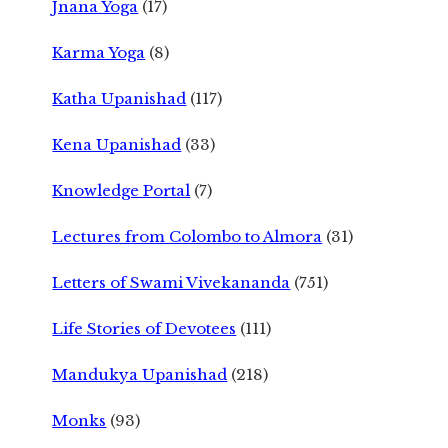
Jnana Yoga
(17)
Karma Yoga
(8)
Katha Upanishad
(117)
Kena Upanishad
(33)
Knowledge Portal
(7)
Lectures from Colombo to Almora
(31)
Letters of Swami Vivekananda
(751)
Life Stories of Devotees
(111)
Mandukya Upanishad
(218)
Monks
(93)