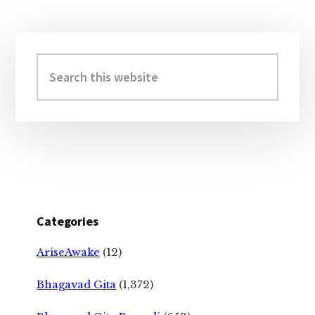
Primary
Sidebar
Search
this
website
Categories
AriseAwake
(12)
Bhagavad Gita
(1,372)