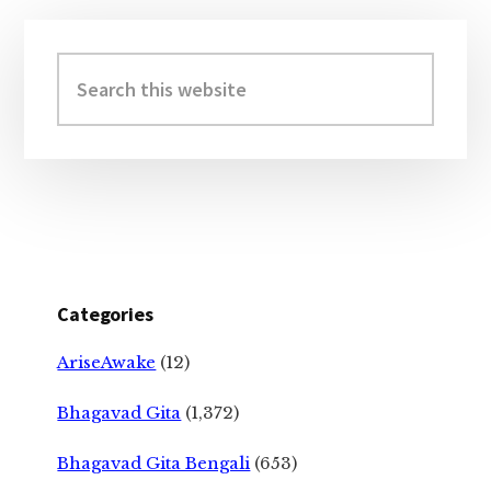
Primary
Sidebar
Search
this
website
Categories
AriseAwake
(12)
Bhagavad Gita
(1,372)
Bhagavad Gita Bengali
(653)