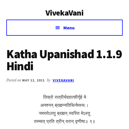
Additional
Skip
Skip
VivekaVani
to
to
menu
main
primary
Voice
content
sidebar
Menu
of
Vivekananda
Katha Upanishad 1.1.9
Hindi
Posted on
MAY 12, 2011
by
VIVEKAVANI
तिस्रो रात्रीर्यदवात्सीर्गृहे मे
अनश्नन् ब्रह्मन्नतिथिर्नमस्य:।
नमस्तेऽस्तु ब्रह्मन् स्वस्ति मेऽस्तु
तस्मात् प्रति त्रीन् वरान् वृणीष्व॥ ९॥