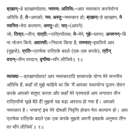
ब्रह्मन्=
हे ब्राह्मणदेवता;
नमस्य: अतिथि:=
आप नमस्कार करनेयोग्य
अतिथि हैं;
ते=
आपको;
नम: अस्तु=
नमस्कार हो;
ब्रह्मन्=
हे ब्राह्मण;
मे
स्वस्ति=
मेरा कल्याण;
अस्तु=
हो;
यत्=
(आपने)
जो;
तिस्र:=
तीन;
रात्री:=
रात्रियोंतक;
मे=
मेरे;
गृहे=
घरपर;
अनश्नन्=
बि
ना भोजन किये;
अवात्सी:=
निवास किया है;
तस्मात्=
इसलिये आप
(मुझसे);
प्रति=
प्रत्येक रात्रिके बदले (एक-एक करके);
त्रीन्
वरान्=
तीन वरदान;
वृणीष्व=
माँग लीजिये॥ ९॥
व्याख्या—
ब्राह्मणदेवता! आप नमस्कारादि सत्कारके योग्य मेरे माननीय
अतिथि हैं; कहाँ तो मुझे चाहिये था कि ‘मैं आपका यथायोग्य पूजन-सेवन
करके आपको संतुष्ट करता और कहाँ मेरे प्रमादसे आप लगातार तीन
रात्रियोंसे भूखे बैठे हैं! मुझसे यह बड़ा अपराध हो गया है। आपको
नमस्कार है। भगवन्! इस मेरे दोषकी निवृत्ति होकर मेरा कल्याण हो। आप
प्रत्येक रात्रिके बदले एक-एक करके मुझसे अपनी इच्छाके अनुरूप तीन
वर माँग लीजिये’॥ ९॥