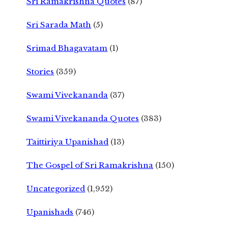
Sri Ramakrishna Quotes
(87)
Sri Sarada Math
(5)
Srimad Bhagavatam
(1)
Stories
(359)
Swami Vivekananda
(37)
Swami Vivekananda Quotes
(383)
Taittiriya Upanishad
(13)
The Gospel of Sri Ramakrishna
(150)
Uncategorized
(1,952)
Upanishads
(746)