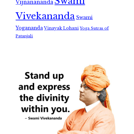
Swami
Vijnanananda
Vivekananda
Swami
Yogananda
Vinayak Lohani
Yoga Sutras of
Patanjali