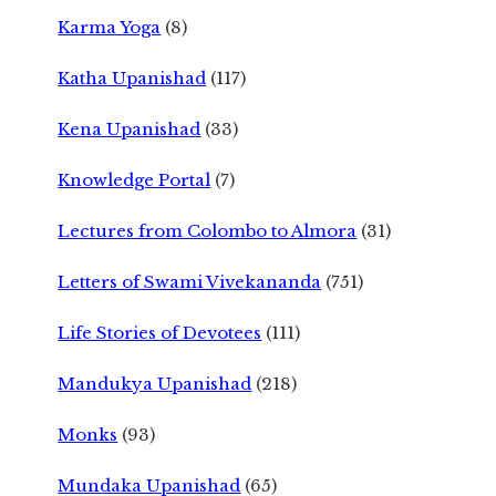
Karma Yoga
(8)
Katha Upanishad
(117)
Kena Upanishad
(33)
Knowledge Portal
(7)
Lectures from Colombo to Almora
(31)
Letters of Swami Vivekananda
(751)
Life Stories of Devotees
(111)
Mandukya Upanishad
(218)
Monks
(93)
Mundaka Upanishad
(65)