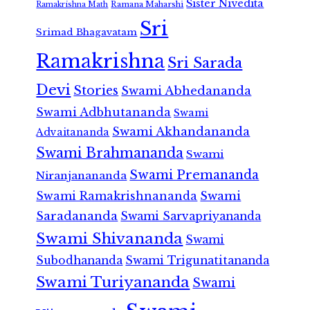
Sister Nivedita
Ramana Maharshi
Ramakrishna Math
Sri
Srimad Bhagavatam
Ramakrishna
Sri Sarada
Devi
Stories
Swami Abhedananda
Swami Adbhutananda
Swami
Swami Akhandananda
Advaitananda
Swami Brahmananda
Swami
Swami Premananda
Niranjanananda
Swami Ramakrishnananda
Swami
Saradananda
Swami Sarvapriyananda
Swami Shivananda
Swami
Subodhananda
Swami Trigunatitananda
Swami Turiyananda
Swami