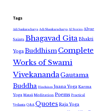
Tags
Alvar
Adi Shankaracharya
Adi Sankaracharya
AI Stories
Bhagavad Gita
Bhakti
Saints
Complete
Buddhism
Yoga
Works of Swami
Vivekananda
Gautama
Buddha
Jnana Yoga
Karma
Hinduism
Poems
Yoga
Meditation
Mataji
Practical
Quotes
Raja Yoga
Vedanta
Q&A