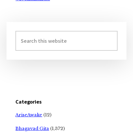
Primary
Sidebar
Search
this
website
Categories
AriseAwake
(12)
Bhagavad Gita
(1,372)