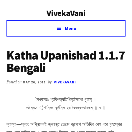
Additional
Skip
Skip
VivekaVani
to
to
menu
main
primary
Voice
content
sidebar
Menu
of
Vivekananda
Katha Upanishad 1.1.7
Bengali
Posted on
MAY 26, 2011
by
VIVEKAVANI
বৈশ্বানরঃ প্রবিশত্যতিথির্ব্রাহ্মণো গৃহান্ ।
তস্যৈতা ্ঁশান্তিং কুর্বন্তি হর বৈবস্বতোদকম্ ॥ ৭ ॥
ব্যাখ্যা—স্বয়ং অগ্নিদেবই জ্বলন্ত তেজে ব্রাহ্মণ অতিথির বেশ ধরে গৃহস্থের