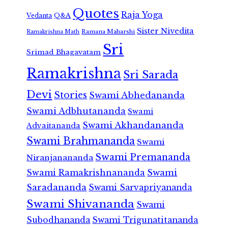
Quotes
Raja Yoga
Vedanta
Q&A
Sister Nivedita
Ramana Maharshi
Ramakrishna Math
Sri
Srimad Bhagavatam
Ramakrishna
Sri Sarada
Devi
Stories
Swami Abhedananda
Swami Adbhutananda
Swami
Swami Akhandananda
Advaitananda
Swami Brahmananda
Swami
Swami Premananda
Niranjanananda
Swami Ramakrishnananda
Swami
Saradananda
Swami Sarvapriyananda
Swami Shivananda
Swami
Subodhananda
Swami Trigunatitananda