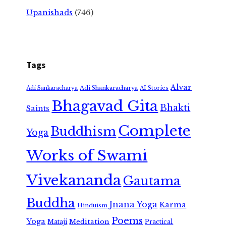
Upanishads
(746)
Tags
Alvar
Adi Shankaracharya
Adi Sankaracharya
AI Stories
Bhagavad Gita
Bhakti
Saints
Complete
Buddhism
Yoga
Works of Swami
Vivekananda
Gautama
Buddha
Jnana Yoga
Karma
Hinduism
Poems
Yoga
Meditation
Mataji
Practical