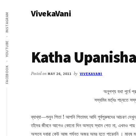
Additional
Skip
Skip
VivekaVani
to
to
menu
INSTAGRAM
main
primary
Voice
content
sidebar
of
Vivekananda
YOUTUBE
Katha Upanishad
FACEBOOK
Posted on
MAY 26, 2011
by
VIVEKAVANI
অনুপশ্য যথা পূর্বে 
সস্যমিব মর্ত্যঃ পচ্যতে সস
ব্যাখ্যা—শুনুন পিতা ! আপনি পিতামহ আদি পূর্বপুরুষদের আচরণ দেখুন
তাঁদের জীবনে আগেও কোনো দিন অসত্য স্থান পেত না, এখনও পায় ন
অসত্য দ্বারা কেউ আজ পর্যন্ত অজর অমর হতে পারেননি । মানুষ মর