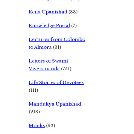
Kena Upanishad
(33)
Knowledge Portal
(7)
Lectures from Colombo
to Almora
(31)
Letters of Swami
Vivekananda
(751)
Life Stories of Devotees
(111)
Mandukya Upanishad
(218)
Monks
(93)