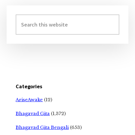
Primary
Sidebar
Search
this
website
Categories
AriseAwake
(12)
Bhagavad Gita
(1,372)
Bhagavad Gita Bengali
(653)