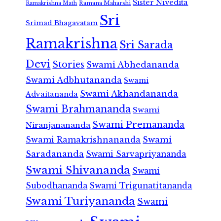
Sister Nivedita
Ramana Maharshi
Ramakrishna Math
Sri
Srimad Bhagavatam
Ramakrishna
Sri Sarada
Devi
Stories
Swami Abhedananda
Swami Adbhutananda
Swami
Swami Akhandananda
Advaitananda
Swami Brahmananda
Swami
Swami Premananda
Niranjanananda
Swami Ramakrishnananda
Swami
Saradananda
Swami Sarvapriyananda
Swami Shivananda
Swami
Subodhananda
Swami Trigunatitananda
Swami Turiyananda
Swami