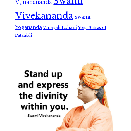
Swami
Vijnanananda
Vivekananda
Swami
Yogananda
Vinayak Lohani
Yoga Sutras of
Patanjali