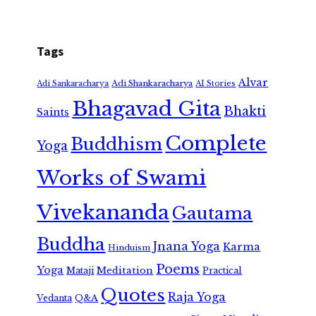
Tags
Alvar
Adi Shankaracharya
Adi Sankaracharya
AI Stories
Bhagavad Gita
Bhakti
Saints
Complete
Buddhism
Yoga
Works of Swami
Vivekananda
Gautama
Buddha
Jnana Yoga
Karma
Hinduism
Poems
Yoga
Meditation
Mataji
Practical
Quotes
Raja Yoga
Vedanta
Q&A