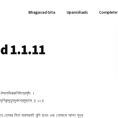
Bhagavad Gita
Upanishads
Complete
d 1.1.11
্দালকিরারুণির্মৎপ্রসৃষ্টঃ ।
দদৃশিবান্মৃত্যুমুখাৎপ্রমুক্তম্ ॥ ১১॥
হে তোমার পিতা যারপরনাই খুশি হবেন এবং তোমাকে আপন পুত্র