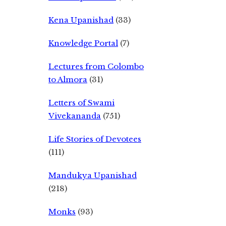
Kena Upanishad
(33)
Knowledge Portal
(7)
Lectures from Colombo
to Almora
(31)
Letters of Swami
Vivekananda
(751)
Life Stories of Devotees
(111)
Mandukya Upanishad
(218)
Monks
(93)