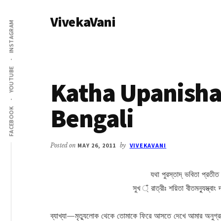
Additional
Skip
Skip
VivekaVani
to
to
menu
INSTAGRAM
main
primary
Voice
content
sidebar
of
Vivekananda
YOUTUBE
Katha Upanisha
Bengali
FACEBOOK
Posted on
MAY 26, 2011
by
VIVEKAVANI
যথা পুরস্তাদ্ ভবিতা প্রতীত ঔদ
সুখ ্ঁ রাত্রীঃ শয়িতা বীতমনু্যস্ত্বাং 
ব্যাখ্যা—মৃত্যুলোক থেকে তোমাকে ফিরে আসতে দেখে আমার অনুগ্র