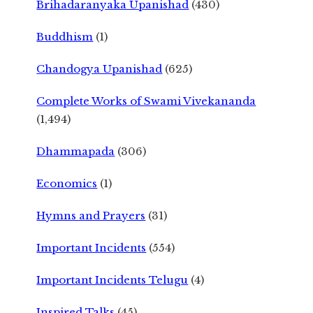
Brihadaranyaka Upanishad
(430)
Buddhism
(1)
Chandogya Upanishad
(625)
Complete Works of Swami Vivekananda
(1,494)
Dhammapada
(306)
Economics
(1)
Hymns and Prayers
(31)
Important Incidents
(554)
Important Incidents Telugu
(4)
Inspired Talks
(45)