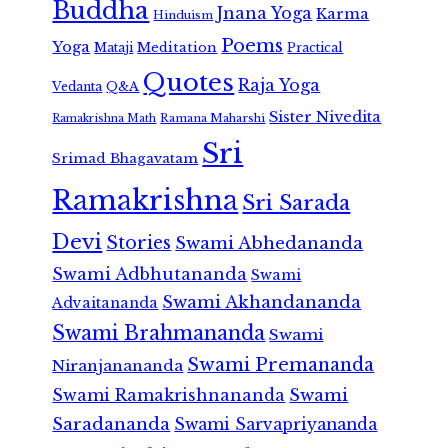
Buddha
Jnana Yoga
Karma
Hinduism
Poems
Yoga
Meditation
Mataji
Practical
Quotes
Raja Yoga
Vedanta
Q&A
Sister Nivedita
Ramana Maharshi
Ramakrishna Math
Sri
Srimad Bhagavatam
Ramakrishna
Sri Sarada
Devi
Stories
Swami Abhedananda
Swami Adbhutananda
Swami
Swami Akhandananda
Advaitananda
Swami Brahmananda
Swami
Swami Premananda
Niranjanananda
Swami Ramakrishnananda
Swami
Saradananda
Swami Sarvapriyananda