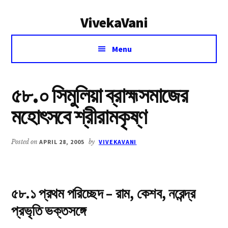
Additional
Skip
Skip
VivekaVani
to
to
menu
main
primary
Voice
content
sidebar
Menu
of
Vivekananda
৫৮.০ সিমুলিয়া ব্রাহ্মসমাজের
মহোৎসবে শ্রীরামকৃষ্ণ
Posted on
APRIL 28, 2005
by
VIVEKAVANI
৫৮.১ প্রথম পরিচ্ছেদ – রাম, কেশব, নরেন্দ্র
প্রভৃতি ভক্তসঙ্গে