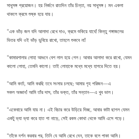
সাধুসঙ্গ প্রয়োজন। হয় নির্জনে রাতদিন তাঁর চিন্তা, নয় সাধুসঙ্গ। মন একলা
থাকলে ক্রমে শুষ্ক হয়ে যায়।
“এক ভাঁড় জল যদি আলাদা রেখে দাও, ক্রমে শুকিয়ে যাবে! কিন্তু গঙ্গাজলের
ভিতর যদি ওই ভাঁড় ডুবিয়ে রাখো, তাহলে শুকবে না!
“কামারশালার লোহা আগুনে বেশ লাল হয়ে গেল। আবার আলাদা করে রাখো, যেমন
কালো লোহা, তেমনি কালো। তাই লোহাকে মধ্যে মধ্যে হাপরে দিতে হয়।
“আমি কর্তা, আমি করছি তবে সংসার চলছে; আমার গৃহ পরিজন—এ
সকল অজ্ঞান! আমি তাঁর দাস, তাঁর ভক্ত, তাঁর সন্তান—এ খুব ভাল।
“একেবারে আমি যায় না। এই বিচার করে উড়িয়ে দিচ্ছ, আবার কাটা ছাগল যেমন
একটু ভ্যা ভ্যা করে হাত পা নাড়ে, সেই রকম কোথা থেকে আমি এসে পড়ে।
“তাঁকে দর্শন করবার পর, তিনি যে আমি রেখে দেন, তাকে বলে পাকা আমি।