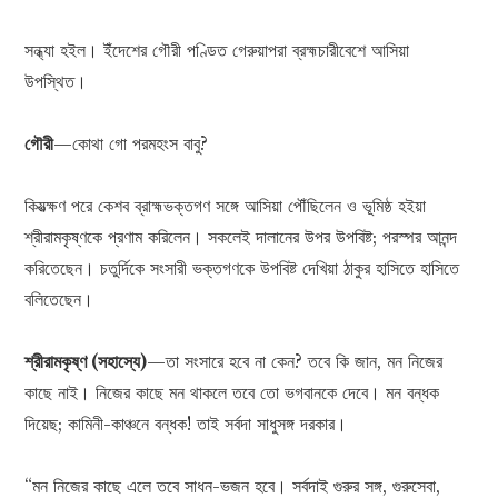
সন্ধ্যা হইল। ইঁদেশের গৌরী পণ্ডিত গেরুয়াপরা ব্রহ্মচারীবেশে আসিয়া
উপস্থিত।
গৌরী
—কোথা গো পরমহংস বাবু?
কিয়ত্ক্ষণ পরে কেশব ব্রাহ্মভক্তগণ সঙ্গে আসিয়া পৌঁছিলেন ও ভূমিষ্ঠ হইয়া
শ্রীরামকৃষ্ণকে প্রণাম করিলেন। সকলেই দালানের উপর উপবিষ্ট; পরস্পর আনন্দ
করিতেছেন। চতুর্দিকে সংসারী ভক্তগণকে উপবিষ্ট দেখিয়া ঠাকুর হাসিতে হাসিতে
বলিতেছেন।
শ্রীরামকৃষ্ণ (সহাস্যে)
—তা সংসারে হবে না কেন? তবে কি জান, মন নিজের
কাছে নাই। নিজের কাছে মন থাকলে তবে তো ভগবানকে দেবে। মন বন্ধক
দিয়েছ; কামিনী-কাঞ্চনে বন্ধক! তাই সর্বদা সাধুসঙ্গ দরকার।
“মন নিজের কাছে এলে তবে সাধন-ভজন হবে। সর্বদাই গুরুর সঙ্গ, গুরুসেবা,