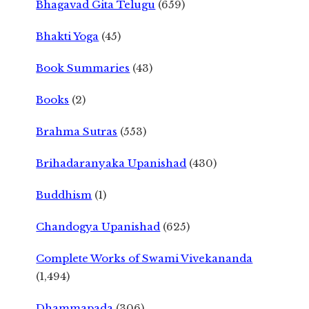
Bhagavad Gita Telugu
(659)
Bhakti Yoga
(45)
Book Summaries
(43)
Books
(2)
Brahma Sutras
(553)
Brihadaranyaka Upanishad
(430)
Buddhism
(1)
Chandogya Upanishad
(625)
Complete Works of Swami Vivekananda
(1,494)
Dhammapada
(306)