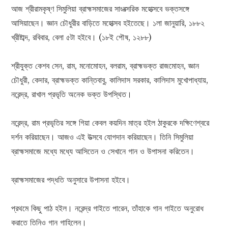
আজ শ্রীরামকৃষ্ণ সিমুলিয়া ব্রাহ্মসমাজের সাংবত্সরিক মহোত্সবে ভক্তসঙ্গে
আসিয়াছেন। জ্ঞান চৌধুরীর বাড়িতে মহোত্সব হইতেছে। ১লা জানুয়ারি, ১৮৮২
খ্রীষ্টাব্দ, রবিবার, বেলা ৫টা হইবে। (১৮ই পৌষ, ১২৮৮)
শ্রীযুক্ত কেশব সেন, রাম, মনোমোহন, বলরাম, ব্রাহ্মভক্ত রাজমোহন, জ্ঞান
চৌধুরী, কেদার, ব্রাহ্মভক্ত কান্তিবাবু, কালিদাস সরকার, কালিদাস মুখোপাধ্যায়,
নরেন্দ্র, রাখাল প্রভৃতি অনেক ভক্ত উপস্থিত।
নরেন্দ্র, রাম প্রভৃতির সঙ্গে গিয়া কেবল কয়দিন মাত্র হইল ঠাকুরকে দক্ষিণেশ্বরে
দর্শন করিয়াছেন। আজও এই উত্সবে যোগদান করিয়াছেন। তিনি সিমুলিয়া
ব্রাহ্মসমাজে মধ্যে মধ্যে আসিতেন ও সেখানে গান ও উপাসনা করিতেন।
ব্রাহ্মসমাজের পদ্ধতি অনুসারে উপাসনা হইবে।
প্রথমে কিছু পাঠ হইল। নরেন্দ্র গাইতে পারেন, তাঁহাকে গান গাইতে অনুরোধ
করাতে তিনিও গান গাহিলেন।