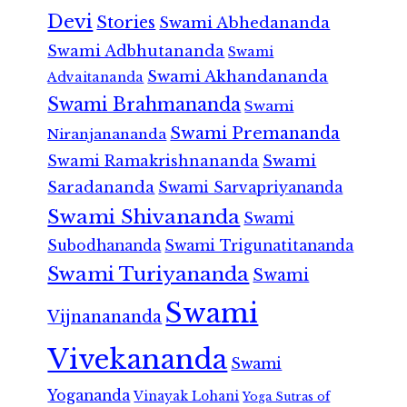
Devi
Stories
Swami Abhedananda
Swami Adbhutananda
Swami
Swami Akhandananda
Advaitananda
Swami Brahmananda
Swami
Swami Premananda
Niranjanananda
Swami Ramakrishnananda
Swami
Saradananda
Swami Sarvapriyananda
Swami Shivananda
Swami
Subodhananda
Swami Trigunatitananda
Swami Turiyananda
Swami
Swami
Vijnanananda
Vivekananda
Swami
Yogananda
Vinayak Lohani
Yoga Sutras of