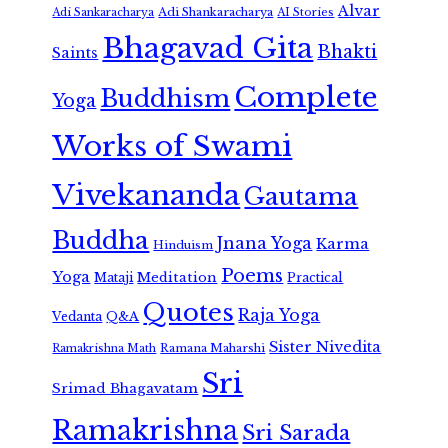
Alvar
Adi Shankaracharya
Adi Sankaracharya
AI Stories
Bhagavad Gita
Bhakti
Saints
Complete
Buddhism
Yoga
Works of Swami
Vivekananda
Gautama
Buddha
Jnana Yoga
Karma
Hinduism
Poems
Yoga
Meditation
Mataji
Practical
Quotes
Raja Yoga
Vedanta
Q&A
Sister Nivedita
Ramana Maharshi
Ramakrishna Math
Sri
Srimad Bhagavatam
Ramakrishna
Sri Sarada