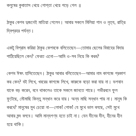
কলুষের কুবাতাস খেয়ে গোপ্তা খেয়ে পড়ে গেল ॥
ঠাকুর কেশব দুজনেই মাতিয়া গেলেন। আবার সকলে মিলিয়া গান ও নৃত্য, রাত্রি
দ্বিপ্রহর পর্যন্ত।
একটু বিশ্রাম করিয়া ঠাকুর কেশবকে বলিতেছেন—তোমার ছেলের বিবাহের বিদায়
পাঠিয়েছিলে কেন? ফেরত এনো—আমি ও-সব নিয়ে কি করব?
কেশব ঈষৎ হাসিতেছেন। ঠাকুর আবার বলিতেছেন—আমার নাম কাগজে প্রকাশ
কর কেন? বই লিখে, খবরের কাগজে লিখে, কারুকে বড়ো করা যায় না। ভগবান
যাকে বড় করেন, বনে থাকলেও তাকে সকলে জানতে পারে। গভীরবনে ফুল
ফুটেছে, মৌমাছি কিন্তু সন্ধান করে যায়। অন্য মাছি সন্ধান পায় না। মানুষ কি
করবে? মানুষের মুখ চেয়ো না—লোক! পোক! যে মুখে ভাল বলছে, সেই মুখে
আবার মন্দ বলবে। আমি মান্যগণ্য হতে চাই না। যেন দীনের দীন, হীনের হীন
হয়ে থাকি।