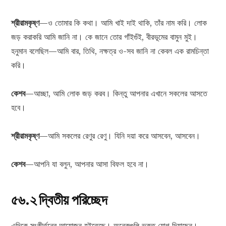
শ্রীরামকৃষ্ণ
—ও তোমার কি কথা। আমি খাই দাই থাকি, তাঁর নাম করি। লোক
জড় করাকরি আমি জানি না। কে জানে তোর গাঁইগুঁই, বীরভূমের বামুন মুই।
হনুমান বলেছিল—আমি বার, তিথি, নক্ষত্র ও-সব জানি না কেবল এক রামচিন্তা
করি।
কেশব
—আচ্ছা, আমি লোক জড় করব। কিন্তু আপনার এখানে সকলের আসতে
হবে।
শ্রীরামকৃষ্ণ
—আমি সকলের রেণুর রেণু। যিনি দয়া করে আসবেন, আসবেন।
কেশব
—আপনি যা বলুন, আপনার আসা বিফল হবে না।
৫৬.২ দ্বিতীয় পরিচ্ছেদ
এদিকে সংকীর্তনের আয়োজন হইতেছে। অনেকগুলি ভক্ত যোগ দিয়াছেন।