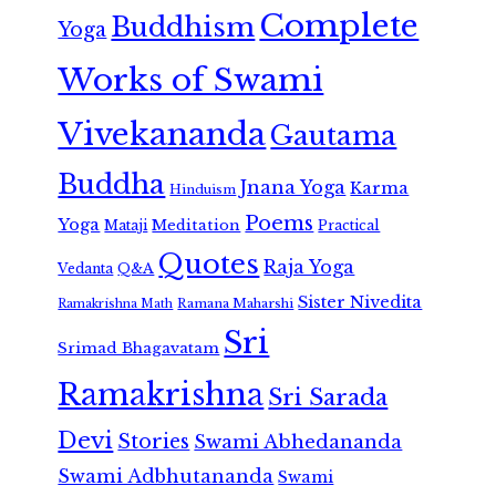
Complete
Buddhism
Yoga
Works of Swami
Vivekananda
Gautama
Buddha
Jnana Yoga
Karma
Hinduism
Poems
Yoga
Meditation
Mataji
Practical
Quotes
Raja Yoga
Vedanta
Q&A
Sister Nivedita
Ramana Maharshi
Ramakrishna Math
Sri
Srimad Bhagavatam
Ramakrishna
Sri Sarada
Devi
Stories
Swami Abhedananda
Swami Adbhutananda
Swami