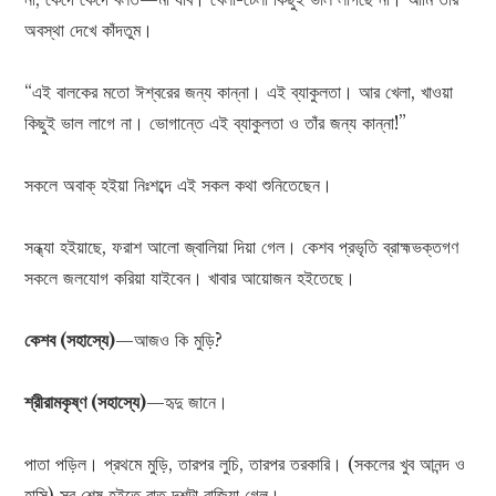
অবস্থা দেখে কাঁদতুম।
“এই বালকের মতো ঈশ্বরের জন্য কান্না। এই ব্যাকুলতা। আর খেলা, খাওয়া
কিছুই ভাল লাগে না। ভোগান্তে এই ব্যাকুলতা ও তাঁর জন্য কান্না!”
সকলে অবাক্ হইয়া নিঃশব্দে এই সকল কথা শুনিতেছেন।
সন্ধ্যা হইয়াছে, ফরাশ আলো জ্বালিয়া দিয়া গেল। কেশব প্রভৃতি ব্রাহ্মভক্তগণ
সকলে জলযোগ করিয়া যাইবেন। খাবার আয়োজন হইতেছে।
কেশব (সহাস্যে)
—আজও কি মুড়ি?
শ্রীরামকৃষ্ণ (সহাস্যে)
—হৃদু জানে।
পাতা পড়িল। প্রথমে মুড়ি, তারপর লুচি, তারপর তরকারি। (সকলের খুব আনন্দ ও
হাসি) সব শেষ হইতে রাত দশটা বাজিয়া গেল।