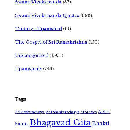
Swami Vivekananda
(37)
Swami Vivekananda Quotes
(383)
Taittiriya Upanishad
(13)
The Gospel of Sri Ramakrishna
(150)
Uncategorized
(1,951)
Upanishads
(746)
Tags
Alvar
Adi Shankaracharya
Adi Sankaracharya
AI Stories
Bhagavad Gita
Bhakti
Saints