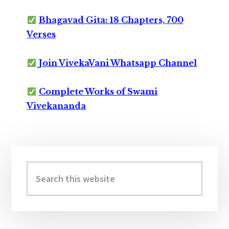
Bhagavad Gita: 18 Chapters, 700
Verses
Join VivekaVani Whatsapp Channel
Complete Works of Swami
Vivekananda
Primary
Sidebar
Search
this
website