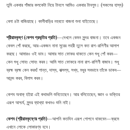
তুমি একবার গাঁজার কলকেটা নিয়ে টানলে আমিও একবার টানলুম। (সকলের হাস্য)
বেলা ৪টা বাজিয়াছে। কালীবাড়ির নহবতে বাজনা শুনা যাইতেছে।
শ্রীরামকৃষ্ণ (কেশব প্রভৃতির প্রতি)
—দেখলে কেমন সুন্দর বাজনা। তবে একজন
কেবল পোঁ করছে, আর-একজন নানা সুরের লহরী তুলে কত রাগ-রাগিণীর আলাপ
করছে। আমারও ওই ভাব। আমার সাত ফোকর থাকতে কেন শুধু পোঁ করব—
কেন শুধু সোহং সোহং করব। আমি সাত ফোকরে নানা রাগ-রাগিণী বাজাব। শুধু
ব্রহ্ম ব্রহ্ম কেন করব! শান্ত, দাস্য, বাত্সল্য, সখ্য, মধুর সবভাবে তাঁকে ডাকব—
আনন্দ করব, বিলাস করব।
কেশব অবাক্ হইয়া এই কথাগুলি শুনিতেছেন। আর বলিতেছেন, জ্ঞান ও ভক্তির
এরূপ আশ্চর্য, সুন্দর ব্যাখ্যা কখনও শুনি নাই।
কেশব (শ্রীরামকৃষ্ণের প্রতি)
—আপনি কতদিন এরূপ গোপনে থাকবেন—ক্রমে
এখানে লোকে লোকারণ্য হবে।