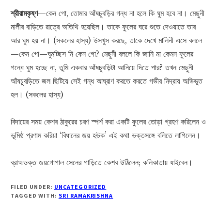
শ্রীরামকৃষ্ণ
—কেন গো, তোমার আঁষচুবড়ির গন্ধ না হলে কি ঘুম হবে না। মেছুনী
মালীর বাড়িতে রাত্রে অতিথি হয়েছিল। তাকে ফুলের ঘরে শুতে দেওয়াতে তার
আর ঘুম হয় না। (সকলের হাস্য) উসখুস করছে, তাকে দেখে মালিনী এসে বললে
—কেন গো—ঘুমচ্ছিস নি কেন গো? মেছুনী বললে কি জানি মা কেমন ফুলের
গন্ধে ঘুম হচ্ছে না, তুমি একবার আঁষচুবড়িটা আনিয়ে দিতে পার? তখন মেছুনী
আঁষচুবড়িতে জল ছিটিয়ে সেই গন্ধ আঘ্রাণ করতে করতে গভীর নিদ্রায় অভিভূত
হল। (সকলের হাস্য)
বিদায়ের সময় কেশব ঠাকুরের চরণ স্পর্শ করা একটি ফুলের তোড়া গ্রহণ করিলেন ও
ভূমিষ্ঠ প্রণাম করিয়া ‘বিধানের জয় হউক’ এই কথা ভক্তসঙ্গে বলিতে লাগিলেন।
ব্রাহ্মভক্ত জয়গোপাল সেনের গাড়িতে কেশব উঠিলেন; কলিকাতায় যাইবেন।
FILED UNDER:
UNCATEGORIZED
TAGGED WITH:
SRI RAMAKRISHNA