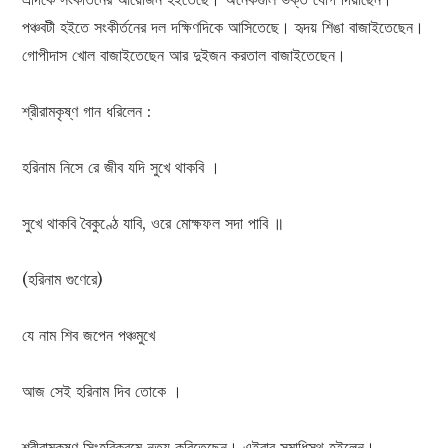
পঞ্চবটী হইতে সংকীর্তনের দল দক্ষিণদিকে আসিতেছে। হৃদয় শিঙা বাজাইতেছেন।
গোপীদাস খোল বাজাইতেছেন আর দুইজন করতাল বাজাইতেছেন।
শ্রীরামকৃষ্ণ গান ধরিলেন :
হরিনাম নিসে রে জীব যদি সুখে থাকবি ।
সুখে থাকবি বৈকুণ্ঠে যাবি, ওরে মোক্ষফল সদা পাবি ॥
(হরিনাম গুণেরে)
যে নাম শিব জপেন পঞ্চমুখে
আজ সেই হরিনাম দিব তোকে ।
শ্রীরামকৃষ্ণ সিংহবিক্রমে নৃত্য করিতেছেন। এইবার সমাধিস্থ হইলেন।