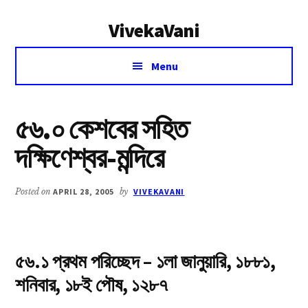
Additional
Skip
Skip
VivekaVani
to
to
menu
main
primary
Voice
content
sidebar
Menu
of
Vivekananda
৫৬.০ কেশবের সহিত
দক্ষিণেশ্বর-মন্দিরে
Posted on
APRIL 28, 2005
by
VIVEKAVANI
৫৬.১ প্রথম পরিচ্ছেদ – ১লা জানুয়ারি, ১৮৮১,
শনিবার, ১৮ই পৌষ, ১২৮৭