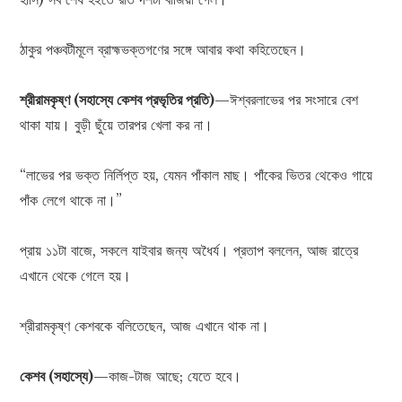
ঠাকুর পঞ্চবটীমূলে ব্রাহ্মভক্তগণের সঙ্গে আবার কথা কহিতেছেন।
শ্রীরামকৃষ্ণ (সহাস্যে কেশব প্রভৃতির প্রতি)
—ঈশ্বরলাভের পর সংসারে বেশ
থাকা যায়। বুড়ী ছুঁয়ে তারপর খেলা কর না।
“লাভের পর ভক্ত নির্লিপ্ত হয়, যেমন পাঁকাল মাছ। পাঁকের ভিতর থেকেও গায়ে
পাঁক লেগে থাকে না।”
প্রায় ১১টা বাজে, সকলে যাইবার জন্য অধৈর্য। প্রতাপ বললেন, আজ রাত্রে
এখানে থেকে গেলে হয়।
শ্রীরামকৃষ্ণ কেশবকে বলিতেছেন, আজ এখানে থাক না।
কেশব (সহাস্যে)
—কাজ-টাজ আছে; যেতে হবে।