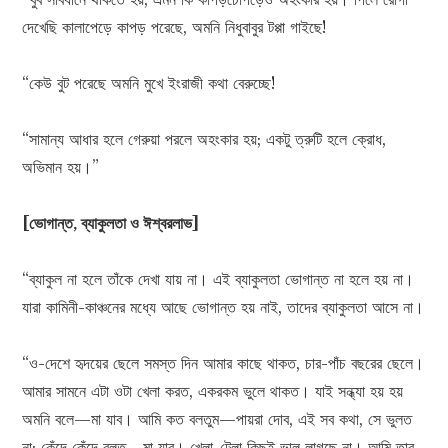
দেখেছি কালাপেড়ে কাপড় পরেছে, অমনি নিধুবাবুর টপ্পা গাইছে!
“কেউ বুট পরেছে অমনি মুখে ইংরাজী কথা বেরুচ্ছে!
“সামান্য আধার হলে গেরুয়া পরলে অহংকার হয়; একটু ত্রুটি হলে ক্রোধ,
অভিমান হয়।”
[ভোগান্ত, ব্যাকুলতা ও ঈশ্বরলাভ]
“ব্যাকুল না হলে তাঁকে দেখা যায় না। এই ব্যাকুলতা ভোগান্ত না হলে হয় না।
যারা কামিনী-কাঞ্চনের মধ্যে আছে ভোগান্ত হয় নাই, তাদের ব্যাকুলতা আসে না।
“ও-দেশে হৃদয়ের ছেলে সমস্ত দিন আমার কাছে থাকত, চার-পাঁচ বছরের ছেলে।
আমার সামনে এটা ওটা খেলা করত, একরকম ভুলে থাকত। যাই সন্ধ্যা হয় হয়
অমনি বলে—মা যাব। আমি কত বলতুম—পায়রা দোব, এই সব কথা, সে ভুলত
না; কেঁদে কেঁদে বলত—মা যাব। খেলা-টেলা কিছুই ভাল লাগছে না। আমি তার