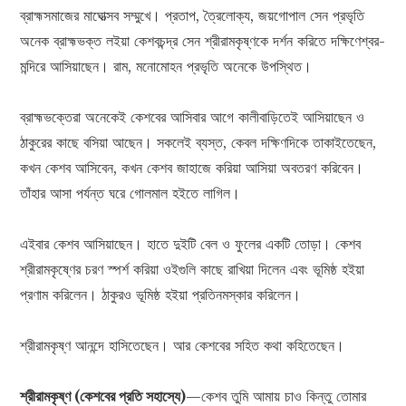
ব্রাহ্মসমাজের মাঘোত্সব সম্মুখে। প্রতাপ, ত্রৈলোক্য, জয়গোপাল সেন প্রভৃতি
অনেক ব্রাহ্মভক্ত লইয়া কেশবচন্দ্র সেন শ্রীরামকৃষ্ণকে দর্শন করিতে দক্ষিণেশ্বর-
মন্দিরে আসিয়াছেন। রাম, মনোমোহন প্রভৃতি অনেকে উপস্থিত।
ব্রাহ্মভক্তেরা অনেকেই কেশবের আসিবার আগে কালীবাড়িতেই আসিয়াছেন ও
ঠাকুরের কাছে বসিয়া আছেন। সকলেই ব্যস্ত, কেবল দক্ষিণদিকে তাকাইতেছেন,
কখন কেশব আসিবেন, কখন কেশব জাহাজে করিয়া আসিয়া অবতরণ করিবেন।
তাঁহার আসা পর্যন্ত ঘরে গোলমাল হইতে লাগিল।
এইবার কেশব আসিয়াছেন। হাতে দুইটি বেল ও ফুলের একটি তোড়া। কেশব
শ্রীরামকৃষ্ণের চরণ স্পর্শ করিয়া ওইগুলি কাছে রাখিয়া দিলেন এবং ভূমিষ্ঠ হইয়া
প্রণাম করিলেন। ঠাকুরও ভূমিষ্ঠ হইয়া প্রতিনমস্কার করিলেন।
শ্রীরামকৃষ্ণ আনন্দে হাসিতেছেন। আর কেশবের সহিত কথা কহিতেছেন।
শ্রীরামকৃষ্ণ (কেশবের প্রতি সহাস্যে)
—কেশব তুমি আমায় চাও কিন্তু তোমার