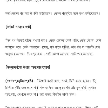
সমাধিভঙ্গের পর ঘরে উপবিষ্ট হইয়াছেন। কেশব প্রভৃতির সঙ্গে কথা কহিতেছেন।
[সর্বধর্ম-সমন্বয় কথা]
“সব পথ দিয়েই তাঁকে পাওয়া যায়। যেমন তোমরা কেউ গাড়ি, কেউ নৌকা, কেউ
জাহাজে করে, কেউ পদব্রজে এসেছ, যার যাতে সুবিধা, আর যার যা প্রকৃতি সেই
অনুসারে এসেছ। উদ্দেশ্য এক—কেউ আগে এসেছে, কেউ পরে এসেছে।
[ঈশ্বরদর্শনের উপায়, অহংকার ত্যাগ]
(কেশব প্রভৃতির প্রতি)
—“উপাধি যতই যাবে, ততই তিনি কাছে হবেন। উঁচু
ঢিপিতে বৃষ্টির জল জমে না। খাল জমিতে জমে; তেমনি তাঁর কৃপাবারি, যেখানে
অহংকার, সেখানে জমে না। তাঁর কাছে দীনহীন ভাবই ভাল।
“খুব সাবধানে থাকতে হয়, এমন কি কাপড়চোপড়েও অহংকার হয়। পিলে রোগী