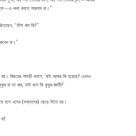
িথ্যা—এ-কথা বলতে পারলাম না।”
িতেছেন, “হাঁগা খাব কি?”
 খাবেন না।”
 নয়। বিজয়ের শাশুড়ী বললে, ‘কই আমার কি হয়েছে? এখনও
র যা তা খায়, তাই বলে কি কুকুর জ্ঞানী?’
েয়ে হলে এদের (ভক্তদের) ছেড়ে দিতে হয়।
না!