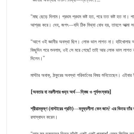
“মাছ ছেড়ে দিলাম। প্রথম প্রথম কষ্ট হত, পরে তত কষ্ট হত না। পাখি
আশ্রয় করে। দেহ, জগৎ—যদি ঠিক মিথ্যা বোধ হয়, তাহলে আত্মা সম
“আগে ওই জ্ঞানীর অবস্থা ছিল। লোক ভাল লাগত না। হাটখোলায় অ
কিছুদিন পরে শুনলাম, ওই সে মরে গেছে! তাই আর লোক ভাল লাগত ন
দিলেন।”
মাস্টার অবাক্, ঠাকুরের অবস্থা পরিবর্তনের বিষয় শুনিতেছেন। এইবা
[অবতার বা নরলীলার গুহ্য অর্থ—দ্বিজ ও পূর্বসংস্কার]
শ্রীরামকৃষ্ণ (মাস্টারের প্রতি)
—
মনুষ্যলীলা কেন জান? এর ভিতর তাঁর 
রসাস্বাদন করেন।
“আর সব ভক্তদের ভিতর তাঁরই একটু একটু প্রকাশ! যেমন জিনিস অনে