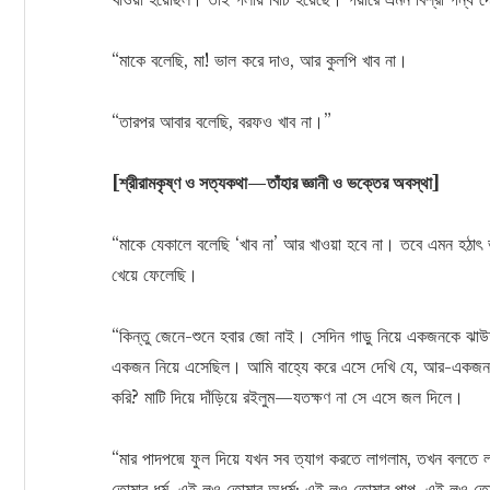
“মাকে বলেছি, মা! ভাল করে দাও, আর কুলপি খাব না।
“তারপর আবার বলেছি, বরফও খাব না।”
[শ্রীরামকৃষ্ণ ও সত্যকথা—তাঁহার জ্ঞানী ও ভক্তের অবস্থা]
“মাকে যেকালে বলেছি ‘খাব না’ আর খাওয়া হবে না। তবে এমন হঠাৎ ভ
খেয়ে ফেলেছি।
“কিন্তু জেনে-শুনে হবার জো নাই। সেদিন গাড়ু নিয়ে একজনকে 
একজন নিয়ে এসেছিল। আমি বাহ্যে করে এসে দেখি যে, আর-একজন গাড়
করি? মাটি দিয়ে দাঁড়িয়ে রইলুম—যতক্ষণ না সে এসে জল দিলে।
“মার পাদপদ্মে ফুল দিয়ে যখন সব ত্যাগ করতে লাগলাম, তখন বলতে
তোমার ধর্ম, এই লও তোমার অধর্ম; এই লও তোমার পাপ, এই লও তো