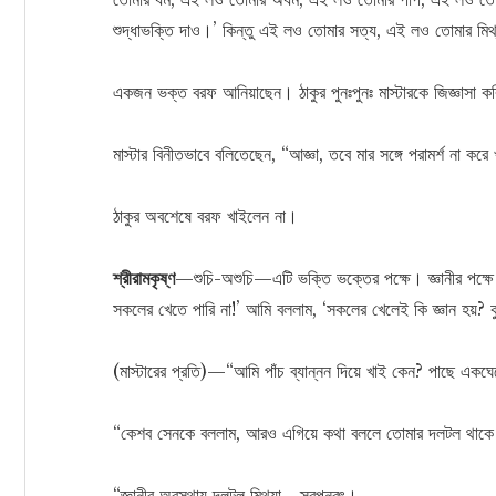
শুদ্ধাভক্তি দাও।’ কিন্তু এই লও তোমার সত্য, এই লও তোমার ম
একজন ভক্ত বরফ আনিয়াছেন। ঠাকুর পুনঃপুনঃ মাস্টারকে জিজ্ঞাসা কর
মাস্টার বিনীতভাবে বলিতেছেন, “আজ্ঞা, তবে মার সঙ্গে পরামর্শ না করে
ঠাকুর অবশেষে বরফ খাইলেন না।
শ্রীরামকৃষ্ণ
—শুচি-অশুচি—এটি ভক্তি ভক্তের পক্ষে। জ্ঞানীর পক্ষে
সকলের খেতে পারি না!’ আমি বললাম, ‘সকলের খেলেই কি জ্ঞান হয়? কুকু
(মাস্টারের প্রতি)—“আমি পাঁচ ব্যান্নন দিয়ে খাই কেন? পাছে একঘ
“কেশব সেনকে বললাম, আরও এগিয়ে কথা বললে তোমার দলটল থাকে 
“জ্ঞানীর অবস্থায় দলটল মিথ্যা—স্বপ্নবৎ।…