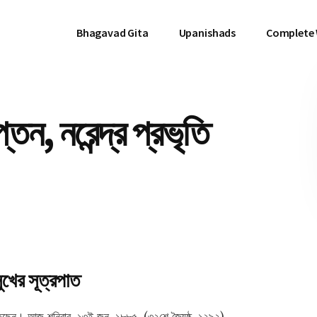
Bhagavad Gita
Upanishads
Complete
েন, নরেন্দ্র প্রভৃতি
ুখের সূত্রপাত
ম করিতেছেন। আজ শনিবার, ১৩ই জুন, ১৮৮৫, (৩২শে জ্যৈষ্ঠ, ১২৯২)