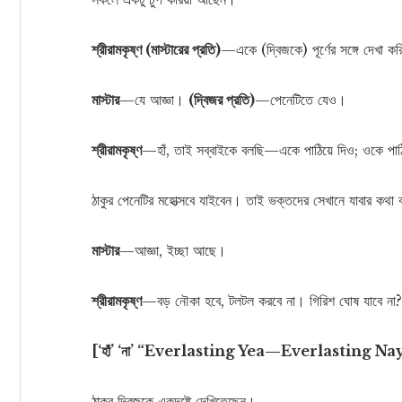
শ্রীরামকৃষ্ণ (মাস্টারের প্রতি)
—একে (দ্বিজকে) পূর্ণের সঙ্গে দেখা কর
মাস্টার
—যে আজ্ঞা।
(দ্বিজর প্রতি)
—পেনেটিতে যেও।
শ্রীরামকৃষ্ণ
—হাঁ, তাই সব্বাইকে বলছি—একে পাঠিয়ে দিও; ওকে পাঠিয়
ঠাকুর পেনেটির মহোত্সবে যাইবেন। তাই ভক্তদের সেখানে যাবার কথা
মাস্টার
—আজ্ঞা, ইচ্ছা আছে।
শ্রীরামকৃষ্ণ
—বড় নৌকা হবে, টলটল করবে না। গিরিশ ঘোষ যাবে না?
[‘হাঁ’ ‘না’ “Everlasting Yea—Everlasting Na
ঠাকুর দ্বিজকে একদৃষ্টে দেখিতেছেন।