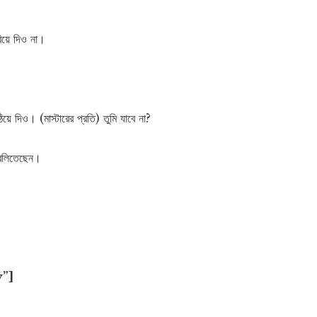
িয়ে দিও না।
ে দিও। (মাস্টারের প্রতি) তুমি যাবে না?
 বলিতেছেন।
y”]