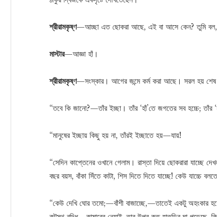
শ্রীরামকৃষ্ণ
—আচ্ছা এত ছোকরা আছে, এই বা আসে কেন? তুমি বল,
মাস্টার
—আজ্ঞা হাঁ।
শ্রীরামকৃষ্ণ
—সংস্কার। আগের জন্মে কর্ম করা আছে। সরল হয় শেষ জ
“তবে কি জানো?—তাঁর ইচ্ছা। তাঁর ‘হাঁ’তে জগতের সব হচ্চে; তাঁর ‘
“মানুষের ইচ্ছায় কিছু হয় না, তাঁরই ইচ্ছাতে হয়—যায়!
“সেদিন কাপ্তেনের ওখানে গেলাম। রাস্তা দিয়ে ছোকরারা যাচ্ছে 
বছর বয়স, বাঁকা সিঁতে কাটা, শিস দিতে দিতে যাচ্ছে! কেউ যাচ্চে বলতে 
“কেউ দেখি ঘোর তমো;—বাঁশী বাজাচ্ছে,—তাতেই একটু অহংকার হয়েছে।
কূটস্থ বুদ্ধি—কামারের নেয়াই, তার উপর কত হাতুড়ির ঘা পড়েছে, ক