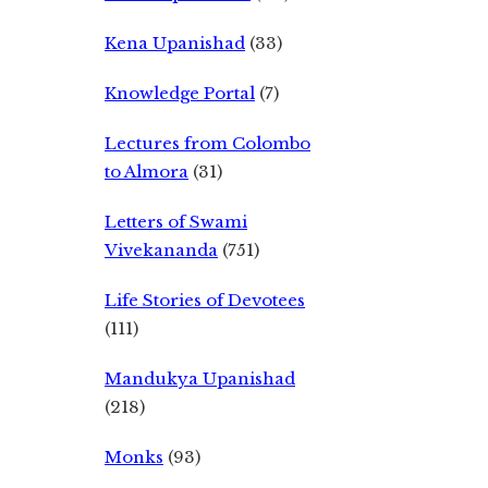
Kena Upanishad
(33)
Knowledge Portal
(7)
Lectures from Colombo
to Almora
(31)
Letters of Swami
Vivekananda
(751)
Life Stories of Devotees
(111)
Mandukya Upanishad
(218)
Monks
(93)