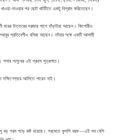
কুর খাওয়া-দাওয়ার পর ছোট খাটটিতে একটু বিশ্রাম করিতেছেন।
মণী ঘরের উত্তরের দরজার পাশে দাঁড়াইয়া আছেন। কিশোরীও
লবাবুর প্রতিবেশীও বসিয়া আছেন। তাঁহার সঙ্গে একটি আসামী
ভাব। গলার অসুখের এই প্রথম সূত্রপাত।
িতে দক্ষিণেশ্বরে আসিতে পারেন নাই।
 বড় গরম পড়ে কষ্ট হয়েছে। গরমেতে কুলপি বরফ—এই সব বেশি
দেখি নাই।