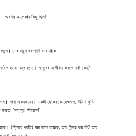
—অবশ্য আগেকার কিছু ছিল!
ন্মে। শেষ জন্মে খ্যাপাটে ভাব থাকে।
না’তে হওয়া বন্ধ হচ্চে। মানুষের আশীর্বাদ করতে নাই কেন?
দেখলাম। তারা একরকমের। একটা ছোকরাকে দেখলাম, উনিশ-কুড়ি
বলতে, ‘নগেন্দ্র! ক্ষীরোদ!’
 (দ্বিজর প্রতি) যার জ্ঞান হয়েছে, তার নিন্দার ভয় কি? তার
িছুতেই কিছু হয় না।