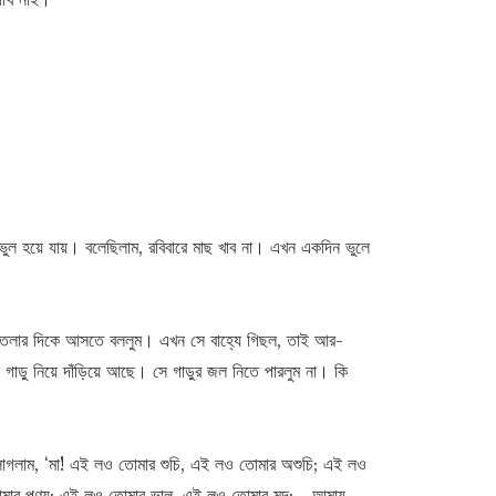
ুল হয়ে যায়। বলেছিলাম, রবিবারে মাছ খাব না। এখন একদিন ভুলে
ঝাউতলার দিকে আসতে বললুম। এখন সে বাহ্যে গিছল, তাই আর-
ু নিয়ে দাঁড়িয়ে আছে। সে গাড়ুর জল নিতে পারলুম না। কি
 লাগলাম, ‘মা! এই লও তোমার শুচি, এই লও তোমার অশুচি; এই লও
মার পুণ্য; এই লও তোমার ভাল, এই লও তোমার মন্দ;—আমায়