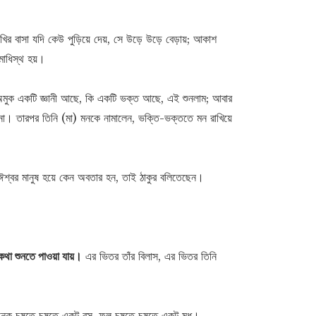
র বাসা যদি কেউ পুড়িয়ে দেয়, সে উড়ে উড়ে বেড়ায়; আকাশ
াধিস্থ হয়।
মুক একটি জ্ঞানী আছে, কি একটি ভক্ত আছে, এই শুনলাম; আবার
া। তারপর তিনি (মা) মনকে নামালেন, ভক্তি-ভক্ততে মন রাখিয়ে
র ঈশ্বর মানুষ হয়ে কেন অবতার হন, তাই ঠাকুর বলিতেছেন।
কথা শুনতে পাওয়া যায়।
এর ভিতর তাঁর বিলাস, এর ভিতর তিনি
ক চুষতে চুষতে একটু রস, ফুল চুষতে চুষতে একটু মধু।