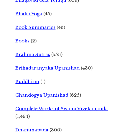
Bhagavad Gita Telugu
(659)
Bhakti Yoga
(45)
Book Summaries
(43)
Books
(2)
Brahma Sutras
(553)
Brihadaranyaka Upanishad
(430)
Buddhism
(1)
Chandogya Upanishad
(625)
Complete Works of Swami Vivekananda
(1,494)
Dhammapada
(306)