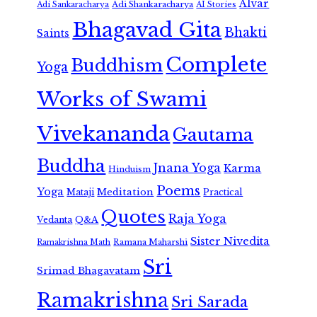
Alvar
Adi Shankaracharya
Adi Sankaracharya
AI Stories
Bhagavad Gita
Bhakti
Saints
Complete
Buddhism
Yoga
Works of Swami
Vivekananda
Gautama
Buddha
Jnana Yoga
Karma
Hinduism
Poems
Yoga
Meditation
Mataji
Practical
Quotes
Raja Yoga
Vedanta
Q&A
Sister Nivedita
Ramana Maharshi
Ramakrishna Math
Sri
Srimad Bhagavatam
Ramakrishna
Sri Sarada