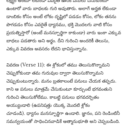
లక్ష్యం అంటూ లేకుండా ఎవరైతే ఊరికే పనులు చేసుకుంటూ
ఉంటారో వారు బాధలకు గురి అవుతారు. అలాగే అర్హత లేకుండా
డాంబికం కోసం అంటే లోకం దృష్టిలో పడడం కోసం, లోకం తనను
పొగడడం కోసం ఎవరైతే ధ్యానము, భక్తి మొదలగు వాటి కోసం
ప్రయత్నిస్తారో (అంటే మనస్పూర్థిగా కాకుండా) వారు ఇంకా ఎక్కువ
బాధలు పడతారు అని అర్థం. దీని గురించి అందరికీ తెలుసు,
ఎక్కువ వివరణ అవసరం లేదని భావిస్తున్నాను.
వివరణ (Verse 11): ఈ శ్లోకంలో తము తెలుసుకొన్నామని
చెప్పుకోకుండా తమ గురువుల ద్వారా తెలుసుకొన్నామని
చెప్పుకుంటున్నారు. మనం బ్రతకాలంటే పనులు చేయక తప్పదు.
కాని ఆ పనులు మాత్రమే చేసుకుంటూ కూర్చుంటే భగవంతుని
గురించి తెలుసుకోలేము. కాబట్టి పనులు భగవదర్పితం
అయ్యుండాలి (ఉపనిషత్తు యొక్క మొదటి శ్లోకం
చూడండి). ధ్యానం మనస్పూర్థిగా ఉండాలి. జ్ఞానం, పని రెండింటినీ
సమన్వయంతో సాధించినవాడికే ఆత్మానుభూతి అని చెప్పబడింది.