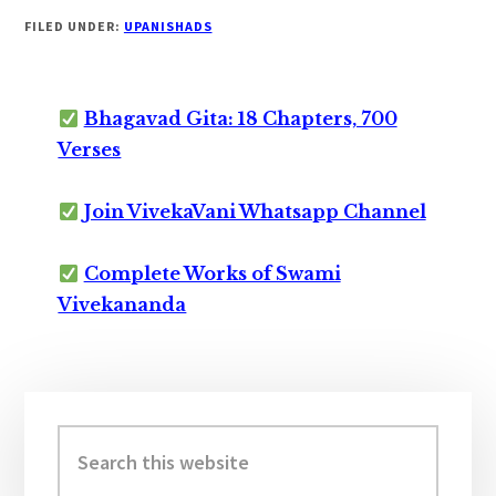
FILED UNDER:
UPANISHADS
Bhagavad Gita: 18 Chapters, 700
Verses
Join VivekaVani Whatsapp Channel
Complete Works of Swami
Vivekananda
Primary
Sidebar
Search
this
website