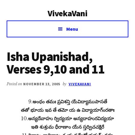
Additional
Skip
Skip
VivekaVani
to
to
menu
main
primary
Voice
content
sidebar
Menu
of
Vivekananda
Isha Upanishad,
Verses 9,10 and 11
Posted on
NOVEMBER 13, 2005
by
VIVEKAVANI
9.
అంధం తమః ప్రవిశన్తి యేవిద్యాముపాసతే
తతో భూయ ఇవ తే తమో య ఉ విద్యాయాగ్ంరతాః
10.
అన్యదేవాహు ర్విద్యయా అన్యదాహురవిద్యయా
ఇతి శుశ్రుమ ధీరాణాం యేన స్తద్విచచక్షిరే