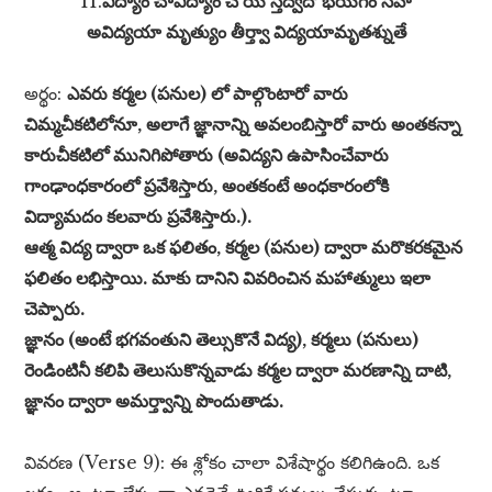
11.
విద్యాం చావిద్యాం చ య స్తద్వేదో భయగ్‌ం సహ
అవిద్యయా మృత్యుం తీర్త్వా విద్యయామృతశ్నుతే
అర్థం:
ఎవరు కర్మల (పనుల) లో పాల్గొంటారో వారు
చిమ్మచీకటిలోనూ, అలాగే జ్ఞానాన్ని అవలంబిస్తారో వారు అంతకన్నా
కారుచీకటిలో మునిగిపోతారు (అవిద్యని ఉపాసించేవారు
గాంఢాంధకారంలో ప్రవేశిస్తారు, అంతకంటే అంధకారంలోకి
విద్యామదం కలవారు ప్రవేశిస్తారు.).
ఆత్మ విద్య ద్వారా ఒక ఫలితం, కర్మల (పనుల) ద్వారా మరొకరకమైన
ఫలితం లభిస్తాయి. మాకు దానిని వివరించిన మహాత్ములు ఇలా
చెప్పారు.
జ్ఞానం (అంటే భగవంతుని తెల్సుకొనే విద్య), కర్మలు (పనులు)
రెండింటినీ కలిపి తెలుసుకొన్నవాడు కర్మల ద్వారా మరణాన్ని దాటి,
జ్ఞానం ద్వారా అమర్త్వాన్ని పొందుతాడు.
వివరణ (Verse 9): ఈ శ్లోకం చాలా విశేషార్థం కలిగిఉంది. ఒక