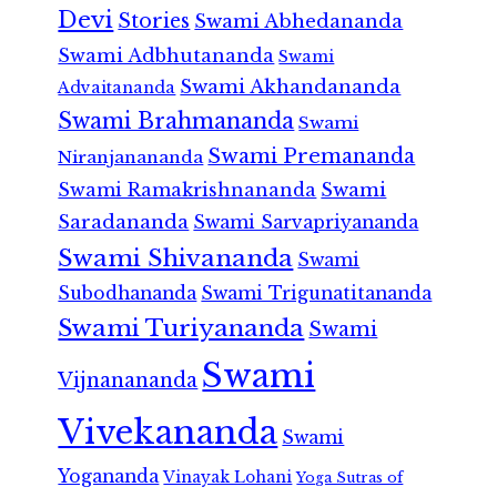
Devi
Stories
Swami Abhedananda
Swami Adbhutananda
Swami
Swami Akhandananda
Advaitananda
Swami Brahmananda
Swami
Swami Premananda
Niranjanananda
Swami Ramakrishnananda
Swami
Saradananda
Swami Sarvapriyananda
Swami Shivananda
Swami
Subodhananda
Swami Trigunatitananda
Swami Turiyananda
Swami
Swami
Vijnanananda
Vivekananda
Swami
Yogananda
Vinayak Lohani
Yoga Sutras of