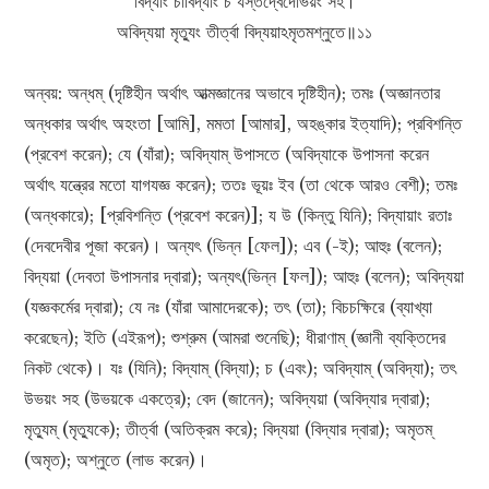
বিদ্যাং চাবিদ্যাং চ যস্তদ্বেদোভয়ং সহ।
অবিদ্যয়া মৃত্যুং তীর্ত্বা বিদ্যয়াঽমৃতমশ্নুতে॥১১
অন্বয়: অন্ধম্ (দৃষ্টিহীন অর্থাৎ আত্মজ্ঞানের অভাবে দৃষ্টিহীন); তমঃ (অজ্ঞানতার
অন্ধকার অর্থাৎ অহংতা [আমি], মমতা [আমার], অহঙ্কার ইত্যাদি); প্রবিশন্তি
(প্রবেশ করেন); যে (যাঁরা); অবিদ্যাম্ উপাসতে (অবিদ্যাকে উপাসনা করেন
অর্থাৎ যন্ত্রের মতো যাগযজ্ঞ করেন); ততঃ ভূয়ঃ ইব (তা থেকে আরও বেশী); তমঃ
(অন্ধকারে); [প্রবিশন্তি (প্রবেশ করেন)]; য উ (কিন্তু যিনি); বিদ্যায়াং রতাঃ
(দেবদেবীর পূজা করেন)। অন্যৎ (ভিন্ন [ফেল]); এব (-ই); আহুঃ (বলেন);
বিদ্যয়া (দেবতা উপাসনার দ্বারা); অন্যৎ(ভিন্ন [ফল]); আহুঃ (বলেন); অবিদ্যয়া
(যজ্ঞকর্মের দ্বারা); যে নঃ (যাঁরা আমাদেরকে); তৎ (তা); বিচচক্ষিরে (ব্যাখ্যা
করেছেন); ইতি (এইরূপ); শুশ্রুম (আমরা শুনেছি); ধীরাণাম্ (জ্ঞানী ব্যক্তিদের
নিকট থেকে)। যঃ (যিনি); বিদ্যাম্ (বিদ্যা); চ (এবং); অবিদ্যাম্ (অবিদ্যা); তৎ
উভয়ং সহ (উভয়কে একত্রে); বেদ (জানেন); অবিদ্যয়া (অবিদ্যার দ্বারা);
মৃত্যুম্ (মৃত্যুকে); তীর্ত্বা (অতিক্রম করে); বিদ্যয়া (বিদ্যার দ্বারা); অমৃতম্
(অমৃত); অশ্নুতে (লাভ করেন)।