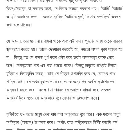
সঙ্গে এক করে ফেলি। এর দ্বারা নিজেদের প্রকৃত স্বরূপ অর্থাৎ যা
বিশুদ্ধচৈতন্য, যা সকলের আত্মা, সে বিষয়ে অজ্ঞতা প্রকাশ পায়। ‘আমি’, ‘আমার’
এ দুটি অজ্ঞানের লক্ষণ। অজ্ঞান ব্যক্তি ‘আমি অমুক’, ‘আমার সম্পত্তি’ এরকম
কথা বলে থাকেন।
যে অজ্ঞান, তার মনে নানা বাসনা থাকে এবং এই বাসনা পূরণের জন্য তাকে বারবার
জন্মগ্রহণ করতে হয়। তাকে দেহধারণ করতেই হয়, নয়তো বাসনা পূরণ সম্ভব হয়
না। কিন্তু যত সে বাসনা পূর্ণ করার চেষ্টা করে ততই বাসনাসমূহ তাকে পেয়ে
বসে। অনন্তকাল ধরে এই ধারা চলতে থাকে। কিন্তু মানুষের মধ্যেই চিন্তা,
যুক্তি ও বিচারবুদ্ধি আছে। তাই সে শীঘ্রই উপলব্ধি করে যে, ভোগের পথে
শান্তি নেই। সে তখন বুঝতে পারে যে, তাকে অন্য পথ অর্থাৎ ত্যাগের পথ
অনুসরণ করতে হবে। যতক্ষণ না পর্যন্ত সে ত্যাগের সাধনা করে, ততক্ষণ
অন্ধব্যক্তির মতো সে অন্ধকারে ঘুরে বেড়ায় ও দুঃখভোগ করে।
পৃথিবীতে দু-ধরনের মানুষ দেখা যায় যারা অন্ধকারে ঘুরে মরে। এক ধরনের মানুষ
অবিদ্যার (অজ্ঞান) উপাসনা করে। অর্থাৎ তারা যান্ত্রিকভাবে নির্দিষ্ট যজ্ঞাদি কর্ম