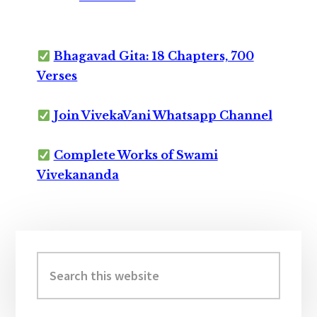
Bhagavad Gita: 18 Chapters, 700
Verses
Join VivekaVani Whatsapp Channel
Complete Works of Swami
Vivekananda
Primary
Sidebar
Search
this
website