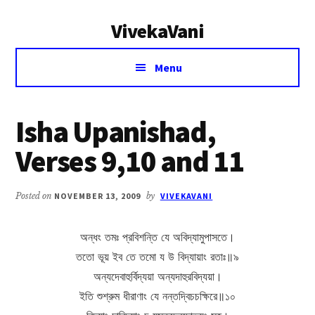
Additional
Skip
Skip
VivekaVani
to
to
menu
main
primary
Voice
content
sidebar
Menu
of
Vivekananda
Isha Upanishad,
Verses 9,10 and 11
Posted on
NOVEMBER 13, 2009
by
VIVEKAVANI
অন্ধং তমঃ প্রবিশন্তি যে অবিদ্যামুপাসতে।
ততো ভূয় ইব তে তমো য উ বিদ্যায়াং রতাঃ॥৯
অন্যদেবাহুর্বিদ্যয়া অন্যদাহুরবিদ্যয়া।
ইতি শুশ্রুম ধীরাণাং যে নন্তদ্বিচচক্ষিরে॥১০