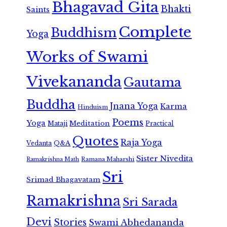
Bhagavad Gita
Bhakti
Saints
Complete
Buddhism
Yoga
Works of Swami
Vivekananda
Gautama
Buddha
Jnana Yoga
Karma
Hinduism
Poems
Yoga
Meditation
Mataji
Practical
Quotes
Raja Yoga
Vedanta
Q&A
Sister Nivedita
Ramana Maharshi
Ramakrishna Math
Sri
Srimad Bhagavatam
Ramakrishna
Sri Sarada
Devi
Stories
Swami Abhedananda