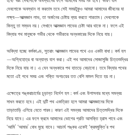
হবে? বরং দেবলোকে অবস্থানের ফলে আমাদের সময় নষ্ট হবে। কারণ যদি
দেবলোকে অবস্থান না করতাম তবে সেই সময়টুকুও আমরা আমাদের জীবনের যা
লক্ষ্য—আত্মজ্ঞান লাভ, তা অর্জনের চেষ্টায় ব্যয় করতে পারতাম। দেবলোকে
কিন্তু তা সম্ভব নয়। সেখানে আত্মজ্ঞান লাভের চেষ্টা আর থাকে না। ফলে এই
বিদ্যার পথ মানুষকে গভীর থেকে গভীরতর অন্ধকারের দিকে নিয়ে যায়।
অবিদ্যা হচ্ছে কর্মকাণ্ড, সুতরাং আত্মজ্ঞান লাভের পথে এও একটা বাধা। কর্ম হল
—অগ্নিহোত্র বা অন্যান্য যাগ করা। এই পথ আমাদের সোজাসুজি চিত্তশুদ্ধির
দিকে নিয়ে যায় না। এ যেন অন্ধকারে পথ হাতড়ে বেড়ানো। তবে বিদ্যার পথের
মতো এই পথে সময় এবং শক্তি অপচয়ের তত বেশি মাশুল দিতে হয় না।
এক্ষেত্রে শঙ্করাচার্যের চূড়ান্ত নির্দেশ হল : কর্ম এবং উপাসনার মধ্যে সমন্বয়
সাধন করতে হবে। এই দুটি পথ একত্রিত হলে আমরা আত্মজ্ঞানের দিকে
তাড়াতাড়ি এগিয়ে যেতে পারব। কারণ এই সমন্বয় আমাদের চিত্তশুদ্ধির দিকে
নিয়ে যাবে। এর ফলে ক্রমে আমাদের ভোগের প্রতি আসক্তি হ্রাস পাবে এবং
‘আমি’ ‘আমার’ বোধ মুছে যাবে। আচার্য শঙ্কর একেই ‘ক্রমমুক্তি’র পথ