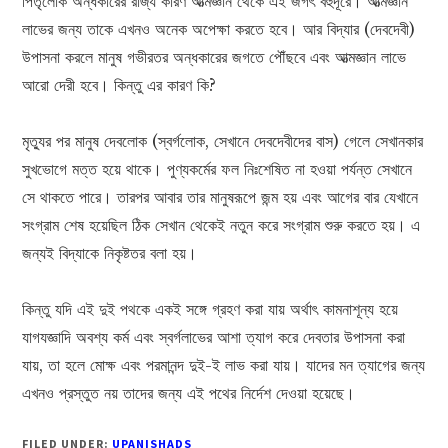
পিতৃলোক অন্ধকারের রাজ্য কারণ আত্মজ্ঞান থেকে এই জগৎ বহুদূরে। আত্মজ্ঞান
লাভের জন্য তাকে এখনও অনেক অপেক্ষা করতে হবে। আর বিদ্যার (দেবদেবী)
উপাসনা করলে মানুষ গভীরতর অন্ধকারের জগতে পৌঁছবে এবং আত্মজ্ঞান লাভে
আরো দেরী হবে। কিন্তু এর কারণ কি?
মৃত্যুর পর মানুষ দেবলোক (স্বর্গলোক, সেখানে দেবদেবীদের বাস) গেলে সেখানকার
সুখভোগে মত্ত হয়ে থাকে। পুণ্যকর্মের ফল নিঃশেষিত না হওয়া পর্যন্ত সেখানে
সে থাকতে পারে। তারপর আবার তার মানুষরূপে জন্ম হয় এবং আগের বার যেখানে
সংগ্রাম শেষ হয়েছিল ঠিক সেখান থেকেই নতুন করে সংগ্রাম শুরু করতে হয়। এ
জন্যই বিদ্যাকে নিকৃষ্টতর বলা হয়।
কিন্তু যদি এই দুই পথকে একই সঙ্গে গ্রহণ করা যায় অর্থাৎ কামনাশূন্য হয়ে
যাগযজ্ঞাদি অবশ্য কর্ম এবং স্বর্গলাভের আশা ত্যাগ করে দেবতার উপাসনা করা
যায়, তা হলে মোক্ষ এবং পরমানন্দ দুই-ই লাভ করা যায়। যাদের মন ত্যাগের জন্য
এখনও প্রস্তুত নয় তাদের জন্য এই পথের নির্দেশ দেওয়া হয়েছে।
FILED UNDER:
UPANISHADS