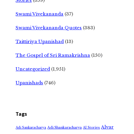
Stories
(359)
Swami Vivekananda
(37)
Swami Vivekananda Quotes
(383)
Taittiriya Upanishad
(13)
The Gospel of Sri Ramakrishna
(150)
Uncategorized
(1,951)
Upanishads
(746)
Tags
Alvar
Adi Shankaracharya
Adi Sankaracharya
AI Stories