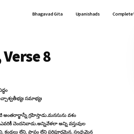
Bhagavad Gita
Upanishads
Complete
 Verse 8
ద్ధం
ాచ్చాశ్వతీభ్యః సమాభ్యః
అంతరార్థాన్నీ గ్రహిస్తాడు.మనసును వశం
ఎవరికీ చెందనివాడు.అన్నివేళలా అన్ని వస్తువుల
, కండలు లేని, పాపం లేని పరిపూర్ణమైన, స్వచ్ఛమైన