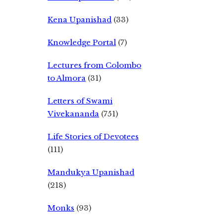
Kena Upanishad
(33)
Knowledge Portal
(7)
Lectures from Colombo
to Almora
(31)
Letters of Swami
Vivekananda
(751)
Life Stories of Devotees
(111)
Mandukya Upanishad
(218)
Monks
(93)