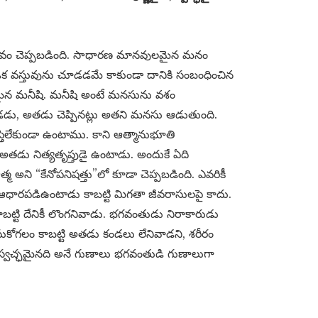
ుభవం చెప్పబడింది. సాధారణ మానవులమైన మనం
క వస్తువును చూడడమే కాకుండా దానికి సంబంధించిన
ిజమైన మనీషి. మనీషి అంటే మనసును వశం
ఆడడు, అతడు చెప్పినట్లు అతని మనసు ఆడుతుంది.
ప్తిలేకుండా ఉంటాము. కాని ఆత్మానుభూతి
అతడు నిత్యతృప్తుడై ఉంటాడు. అందుకే ఏది
 అని “కేనోపనిషత్తు”లో కూడా చెప్పబడింది. ఎవరికీ
ఆధారపడిఉంటాడు కాబట్టి మిగతా జీవరాసులపై కాదు.
బట్టి దేనికీ లొంగనివాడు. భగవంతుడు నిరాకారుడు
సుకోగలం కాబట్టి అతడు కండలు లేనివాడని, శరీరం
 స్వచ్ఛమైనది అనే గుణాలు భగవంతుడి గుణాలుగా