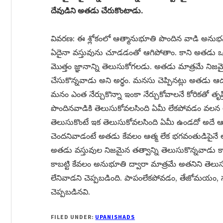
దేవుడిని అతడు చేరుకొంటాడు.
వివరణ: ఈ శ్లోకంలో ఆత్మానుభూతి పొందిన వాడి అన
ఏదైనా వస్తువును చూడడంతో ఆగిపోతాం. కాని అతడు ఒ
మొత్తం జ్ఞానాన్ని తెలుసుకోగలడు. అతడు మాత్రమే న
చేసుకొన్నవాడు అని అర్థం. మనసు చెప్పినట్లు అతడు 
మనం ఎంత నేర్చుకొన్నా ఇంకా నేర్చుకోవాలనే కోరికతో తృ
పొందినవాడికి తెలుసుకోవలసింది ఏమీ లేకపోవడం వలన 
తెలుసుకొంటే ఇక తెలుసుకోవలసింది ఏమీ ఉండదో అదే ఆత్మ
చెందనివాడంటే అతడు కేవలం ఆత్మ లేక భగవంతుడిపైనే 
అతడు వస్తువుల నిజమైన తత్వాన్ని తెలుసుకొన్నవాడు కా
కాబట్టి కేవలం అనుభూతి ద్వారా మాత్రమే అతనిని తెలు
లేనివాడని చెప్పబడింది. పాపంలేకపోవడం, తేజోమయం,
చెప్పబడినవి.
FILED UNDER:
UPANISHADS