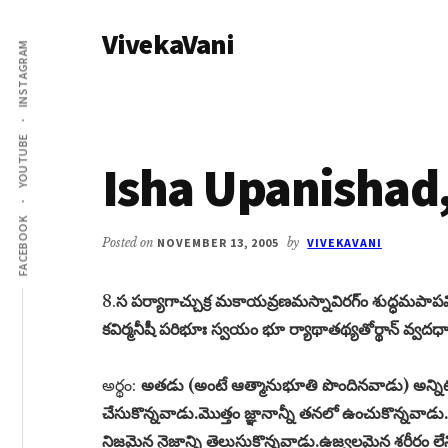
Additional
Skip
Skip
VivekaVani
to
to
menu
INSTAGRAM
main
primary
Voice
content
sidebar
of
Vivekananda
YOUTUBE
Isha Upanishad,
FACEBOOK
Posted on
NOVEMBER 13, 2005
by
VIVEKAVANI
8.
స పర్యాగాచ్చుక్ర మకాయవ్రణమస్నావిరగ్‌ం శుద్ధమపాపవి
కవిర్మనీషీ పరిభూః స్వయం భూ ర్యాథాతథ్యతోర్థాన్ వ్వదధ
అర్థం:
అతడు (అంటే ఆత్మానుభూతి పొందినవాడు) అన్నిటి 
చేసుకొన్నవాడు.మొత్తం జ్ఞానాన్నీ తనలో ఉంచుకొన్నవాడు.
నిజమైన నైజాన్ని తెలుసుకొన్నవాడు.ఉజ్వలమైన శరీరం లేని