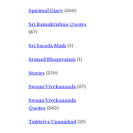
Spiritual Diary
(366)
Sri Ramakrishna Quotes
(87)
Sri Sarada Math
(5)
Srimad Bhagavatam
(1)
Stories
(359)
Swami Vivekananda
(37)
Swami Vivekananda
Quotes
(383)
Taittiriya Upanishad
(13)