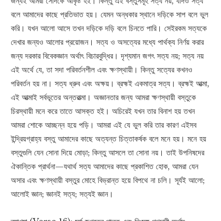
জন্যই আমরা সেদিকে আকৃষ্ট হই। কিন্তু এই বস্তুসমূহ সত্য নয়, যদিও সত্য
বলে আমাদের কাছে প্রতিভাত হয়। যেমন অন্ধকার স্থানে দড়িকে সাপ বলে ভুল
করি। যখন আলো আসে তখন দড়িকে দড়ি বলে চিনতে পারি। সেইরকম সত্যকে
দেখার জন্যও আলোর প্রয়োজন। সত্য ও অসত্যের মধ্যে পার্থক্য নির্ণয় করার
জন্য দরকার বিবেকজ্ঞান অর্থাৎ বিচারবুদ্ধির। দৃশ্যমান জগৎ সত্য নয়; সত্য নয়
এই অর্থে যে, তা সদা পরিবর্তনশীল এবং ক্ষণস্থায়ী। কিন্তু সত্যের কখনও
পরিবর্তন হয় না। সত্য ধ্রুব এবং অক্ষয়। ব্রহ্মই একমাত্র সত্য। ব্রহ্মই আত্মা,
এই আত্মাই সর্বভূতের অন্তরাত্মা। অজ্ঞানতার জন্য আমরা ক্ষণস্থায়ী বস্তুকে
চিরস্থায়ী মনে করে তাতে আসক্ত হই। অচিরেই যখন তার বিনাশ হয় তখন
আমরা শোকে আচ্ছন্ন হয়ে পড়ি। আমরা এই যে ভুল করি তার কারণ এইসব
ইন্দ্রিয়গ্রাহ্য বস্তু আমাদের কাছে অত্যন্ত চিত্তাকর্ষক বলে মনে হয়। মনে হয়
বস্তুগুলি যেন সোনা দিয়ে মোড়া; কিন্তু আসলে তা সোনা নয়। তাই উপনিষদের
ঐকান্তিক প্রার্থনা—যথার্থ সত্য আমাদের কাছে প্রকাশিত হোক, আমরা যেন
অসার এবং ক্ষণস্থায়ী বস্তুর মোহে বিভ্রান্ত হয়ে বিপথে না চলি। সূর্যই আলো;
আলোই জ্ঞান; জ্ঞানই সত্য; সত্যই জ্ঞান।