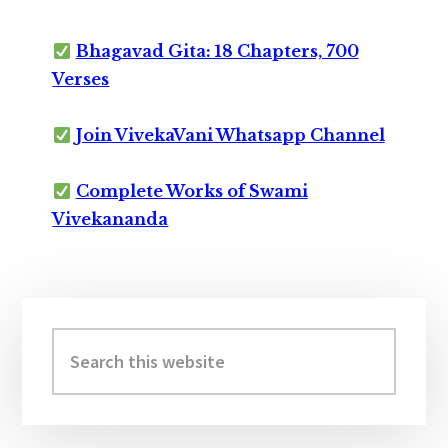
Bhagavad Gita: 18 Chapters, 700
Verses
Join VivekaVani Whatsapp Channel
Complete Works of Swami
Vivekananda
Primary
Sidebar
Search
this
website