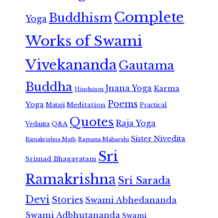
Complete
Buddhism
Yoga
Works of Swami
Vivekananda
Gautama
Buddha
Jnana Yoga
Karma
Hinduism
Poems
Yoga
Meditation
Mataji
Practical
Quotes
Raja Yoga
Vedanta
Q&A
Sister Nivedita
Ramana Maharshi
Ramakrishna Math
Sri
Srimad Bhagavatam
Ramakrishna
Sri Sarada
Devi
Stories
Swami Abhedananda
Swami Adbhutananda
Swami