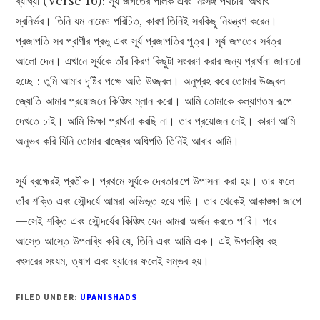
ব্যাখ্যা (Verse 16): সূর্য জগতের পালক এবং নিঃসঙ্গ পথচারী অর্থাৎ
স্বনির্ভর। তিনি যম নামেও পরিচিত, কারণ তিনিই সবকিছু নিয়ন্ত্রণ করেন।
প্রজাপতি সব প্রাণীর প্রভু এবং সূর্য প্রজাপতির পুত্র। সূর্য জগতের সর্বত্র
আলো দেন। এখানে সূর্যকে তাঁর কিরণ কিছুটা সংবরণ করার জন্য প্রার্থনা জানানো
হচ্ছে : তুমি আমার দৃষ্টির পক্ষে অতি উজ্জ্বল। অনুগ্রহ করে তোমার উজ্জ্বল
জ্যোতি আমার প্রয়োজনে কিঞ্চিৎ ম্লান করো। আমি তোমাকে কল্যাণতম রূপে
দেখতে চাই। আমি ভিক্ষা প্রার্থনা করছি না। তার প্রয়োজন নেই। কারণ আমি
অনুভব করি যিনি তোমার রাজ্যের অধিপতি তিনিই আবার আমি।
সূর্য ব্রহ্মেরই প্রতীক। প্রথমে সূর্যকে দেবতারূপে উপাসনা করা হয়। তার ফলে
তাঁর শক্তি এবং সৌন্দর্যে আমরা অভিভূত হয়ে পড়ি। তার থেকেই আকাঙ্ক্ষা জাগে
—সেই শক্তি এবং সৌন্দর্যের কিঞ্চিৎ যেন আমরা অর্জন করতে পারি। পরে
আস্তে আস্তে উপলব্ধি করি যে, তিনি এবং আমি এক। এই উপলব্ধি বহু
বৎসরের সংযম, ত্যাগ এবং ধ্যানের ফলেই সম্ভব হয়।
FILED UNDER:
UPANISHADS