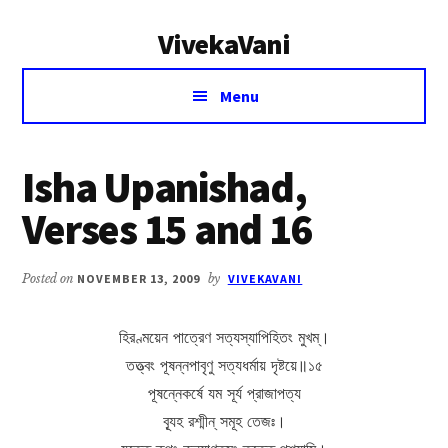
Additional
Skip
Skip
VivekaVani
to
to
menu
main
primary
Voice
content
sidebar
Menu
of
Vivekananda
Isha Upanishad,
Verses 15 and 16
Posted on
NOVEMBER 13, 2009
by
VIVEKAVANI
হিরণ্ময়েন পাত্রেণ সত্যস্যাপিহিতং মুখম্।
তত্ত্বং পূষন্নপাবৃণু সত্যধর্মায় দৃষ্টয়ে॥১৫
পূষন্নেকর্ষে যম সূর্য প্রাজাপত্য
ব্যূহ রশ্মীন্ সমূহ তেজঃ।