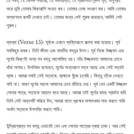
হে পষন্, হে নিঃসঙ্গ পথচারী, হে সর্বনিয়ন্তা, হে প্রজাপতি-নন্দন সূর্য, অনুগ্রহ
করে তুমি তোমার কিরণরাশি সংহত কর। তোমার তেজ সংবরণ কর। আমি তোমার
কল্যাণতম রূপটি দেখতে চাই। তোমার মধ্যে সেই পুরুষ রয়েছেন; আমিই সেই
পুরুষ।
ব্যাখ্যা (Verse 15): সূর্যকে এখানে ব্যক্তিরূপে কল্পনা করা হয়েছে। সূর্য
সবকিছুর ধারক। তিনি জীবন এবং যাবতীয় বস্তুর উৎস। সূর্য নিজে উজ্জ্বল এবং
সূর্যের কিরণেই অন্য সব বস্তু আলোকিত হয়। তাঁর উজ্জ্বলতা আমাদের চোখে
ধাঁধা লাগায়। উপনিষদ বলেছেন, সূর্যের অন্তরালে সত্য আছে এবং সেই সত্যই
ব্রহ্ম। আমরা সবাই সেই সত্যকে, ব্রহ্মকে খুঁজে চলেছি। কিন্তু তাঁকে দেখতে
পাই না। কারণ সূর্যের আলো আমাদের চোখ ধাঁধিয়ে দেয়। সূর্য যেন একটি উজ্জ্বল
সোনার পাত্র, সত্যকে আড়াল করে আছে। আমরা তাই সূর্যের কাছে প্রার্থনা করি
তিনি সেই আড়ালটি সরিয়ে দিন, আমরা যাতে ব্রহ্মের সাক্ষাৎকার লাভ করতে পারি
অর্থাৎ সত্যকে উপলব্ধি করতে পারি।
ইন্দ্রিয়গ্রাহ্য সব বস্তু এভাবেই যেন এক সোনার পাত্রের দ্বারা ঢাকা। আর সেই