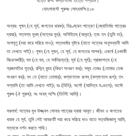
যত্তে রূপং কল্যাণতমং তত্তে পশ্যামি।
যোঽসাবসৌ পুরুষঃ সোঽহমস্মি॥১৬
অন্বয়: পূষন্ (হে সূর্য, জগতের ধারক); হিরণ্ময়েন পাত্রেণ (জ্যোতির্ময় পাত্রের
দ্বারা); সত্যস্য মুখম্ (সত্যের মুখ); অপিহিতম্ (আবৃত); ত্বং তৎ (তুমি তা);
অপাবৃণু (দয়া করে সরিয়ে দাও); সত্যধর্মায় দৃষ্টয়ে (যাতে সত্যের অনুসন্ধানী আমি
তা দেখতে পাই)। পূষন্ (হে পূষন্, হে সূর্য, হে জগতের পালক); একর্ষে (একাকী
বিচরণকারী); যম (হে যম, হে সর্বনিয়ন্তা); সূর্য (হে সূর্য); প্রাজাপত্য (হে
প্রজাপতির পুত্র); রশ্মিন্ ব্যূহ (কিরণ সংবরণ কর); সমূহ তেজঃ (তোমার তেজ
সংবরণ কর); যৎ তে (যাতে তোমার); কল্যাণতমং রূপম্ (কল্যাণতম রূপ); তৎ
পশ্যামি (তা আমি দেখতে পাই); যঃ (যিনি); অসৌ (আদিত্য মণ্ডলে); অসৌ
পুরুষ (ঐ পুরুষ); সঃ অহম্ অস্মি (তিনিই আমি)।
সরলার্থ: সত্যের মুখ উজ্জ্বল সোনার পাত্রের দ্বারা আবৃত। জীবন ও জগতের
ধারক হে সূর্য, তুমি সেই আবরণটি দয়া করে সরিয়ে দাও যাতে সত্যজিজ্ঞাসু আমি,
সত্যকে দর্শন করতে পারি।