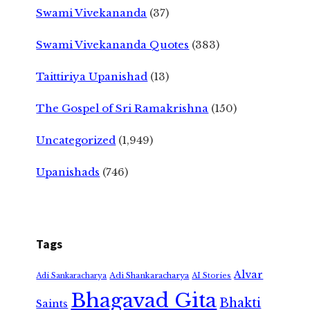
Swami Vivekananda
(37)
Swami Vivekananda Quotes
(383)
Taittiriya Upanishad
(13)
The Gospel of Sri Ramakrishna
(150)
Uncategorized
(1,949)
Upanishads
(746)
Tags
Alvar
Adi Shankaracharya
Adi Sankaracharya
AI Stories
Bhagavad Gita
Bhakti
Saints