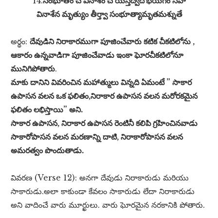
14.
సంభూతిం చ వినాశం చ యస్తద్వేదోభయగ్‌ం సహ
వినాశేన మృత్యుం తీర్త్వా సంభూత్యామృతమశ్నుతే
అర్థం:
దేవుడిని నిరాకారముగా పూజించేవారు కటిక చీకటిలోను ,
ఆకారం ఉన్నవాడిగా పూజించేవాడు ఇంకా ఘోరచీకటిలోనూ
మునిగిపోతారు
.
మాకు దానిని వివరించిన మహాత్ములు విన్నది ఏమంటే ” సాకార
ఉపాసన వలన ఒక ఫలితం,నిరాకార ఉపాసన వలన మరోరకమైన
ఫలితం లభిస్తాయి” అని.
సాకార ఉపాసన, నిరాకార ఉపాసన రెంటినీ కలిపి గ్రహించినవాడు
సాకారోపాసన వలన మరణాన్ని దాటి, నిరాకారోపాసన వలన
అమరత్వం పొందుతాడు.
వివరణ (Verse 12): అనగా దేవుడు నిరాకారుడు మరియు
సాకారుడు.అలా కాకుండా కేవలం సాకారుడు లేదా నిరాకారుడు
అని వాదించే వారు మూర్ఖులు. వారు ఘోరమైన నరకానికి పోతారు.