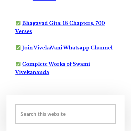
Bhagavad Gita: 18 Chapters, 700
Verses
Join VivekaVani Whatsapp Channel
Complete Works of Swami
Vivekananda
Primary
Sidebar
Search
this
website