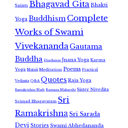
Bhagavad Gita
Bhakti
Saints
Complete
Buddhism
Yoga
Works of Swami
Vivekananda
Gautama
Buddha
Jnana Yoga
Karma
Hinduism
Poems
Yoga
Meditation
Mataji
Practical
Quotes
Raja Yoga
Vedanta
Q&A
Sister Nivedita
Ramana Maharshi
Ramakrishna Math
Sri
Srimad Bhagavatam
Ramakrishna
Sri Sarada
Devi
Stories
Swami Abhedananda