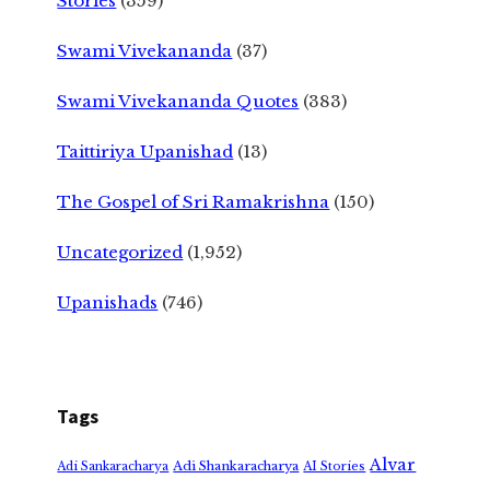
Stories
(359)
Swami Vivekananda
(37)
Swami Vivekananda Quotes
(383)
Taittiriya Upanishad
(13)
The Gospel of Sri Ramakrishna
(150)
Uncategorized
(1,952)
Upanishads
(746)
Tags
Alvar
Adi Shankaracharya
Adi Sankaracharya
AI Stories