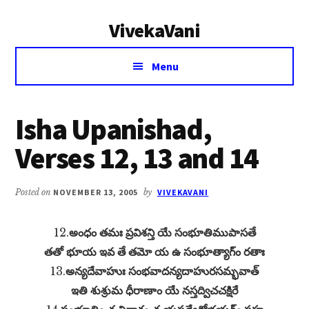
Additional
Skip
Skip
VivekaVani
to
to
menu
main
primary
Voice
content
sidebar
Menu
of
Vivekananda
Isha Upanishad,
Verses 12, 13 and 14
Posted on
NOVEMBER 13, 2005
by
VIVEKAVANI
12.
అంధం తమః ప్రవిశన్తి యే సంభూతిముపాసతే
తతో భూయ ఇవ తే తమో య ఉ సంభూత్యాగ్‌ం రతాః
13.
అన్యదేవాహుః సంభవాదన్యదాహురసమ్భవాత్
ఇతి శుశ్రుమ ధీరాణాం యే నస్తద్విచచక్షిరే