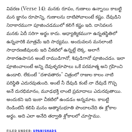
వివరణ (Verse 14): మనకు రూపం, గుణాలు ఉన్నాయి కాబట్టి
మన జ్ఞానం రూపాన్ని, గుణాలను దాటిపోవాలంటే కష్టం. దేవుడిని
నిరాకారముగా పూజించడములో కలిగే కష్టం ఇది. దానివలన
మనకు ఏదీ సరిగా అర్థం కాదు. ఆధ్యాత్మికముగా ఉన్నతస్థితిలో
ఉన్నవారికి మాత్రమే ఇది సాధ్యము. అందువలన మనలాంటి
సాధారణజీవులకు ఇది చీకటిలో ఉన్నట్లే లెక్క. అలాగే
సాకారఉపాసన అంటే రాముడిగానో, శివుడిగానో పూజించడం. ఇలా
పూజించాలంటే అన్ని దేవుళ్ళరూపాలు ఒకే పరమాత్మ అని గ్రహించి
ఉండాలి. లేకుంటే “దశావతారం” చిత్రంలో రాజుల కాలం నాటి
పరిస్థితి ఎదురవుతుంది. అంటే నీ దేవుడి కంటే నా దేవుడే గొప్ప
అనే దురభిమానం, మూఢభక్తి లాంటి ప్రమాదాలు ఎదురవుతాయి.
అందుకని ఇది ఇంకా చీకటిలో ఉండడం అన్నమాట. కాబట్టి
రెండింటినీ కలిపి మనం ఆత్మానుభూతి పొందాలనేది ఈ శ్లోకాల
అర్థం. అది ఎలా అనేది తర్వాతి శ్లోకాలలో చూస్తాము.
FILED UNDER:
UPANISHADS