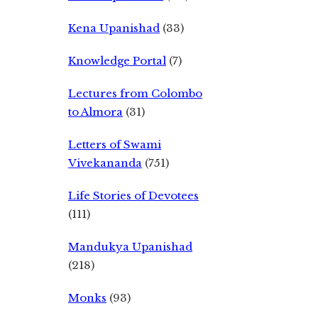
Kena Upanishad
(33)
Knowledge Portal
(7)
Lectures from Colombo
to Almora
(31)
Letters of Swami
Vivekananda
(751)
Life Stories of Devotees
(111)
Mandukya Upanishad
(218)
Monks
(93)