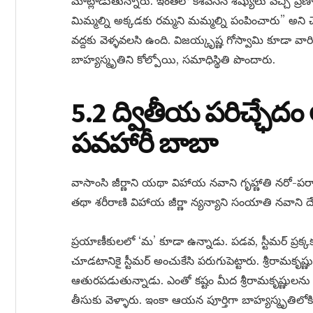
మాట్లాడుతున్నారు. ఇంతలో కేశవసేన్ శిష్యులు వచ్చి ప్ర
మిమ్మల్ని అక్కడకు రమ్మని మమ్మల్ని పంపించారు” అని చెప
వద్దకు వెళ్ళవలసి ఉంది. విజయ్కృష్ణ గోస్వామి కూడా వార
బాహ్యస్మృతిని కోల్పోయి, సమాధిస్థితి పొందారు.
5.2 ద్వితీయ పరిచ్ఛేదం 
పవహారీ బాబా
వాసాంసి జీర్ణాని యథా విహాయ నవాని గృహ్ణాతి నరో-పరా
తథా శరీరాణి విహాయ జీర్ణా న్యన్యాని సంయాతి నవాని ద
ప్రయాణీకులలో ‘మ’ కూడా ఉన్నాడు. పడవ, స్టీమర్ ప్రక్
చూడటానికై స్టీమర్ అంచుకేసి పరుగుపెట్టారు. శ్రీరామకృష్ణు
ఆతురపడుతున్నాడు. ఎంతో కష్టం మీద శ్రీరామకృష్ణులను బాహ
తీసుకు వెళ్ళారు. ఇంకా ఆయన పూర్తిగా బాహ్యస్మృతిలోక