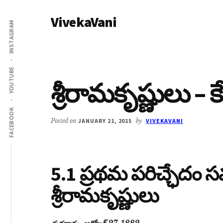
Additional
Skip
Skip
VivekaVani
to
to
menu
INSTAGRAM
main
primary
Voice
content
sidebar
of
Vivekananda
YOUTUBE
శ్రీరామకృష్ణులు – 
FACEBOOK
Posted on
JANUARY 21, 2015
by
VIVEKAVANI
5.1 ప్రథమ పరిచ్ఛేదం సమ
శ్రీరామకృష్ణులు