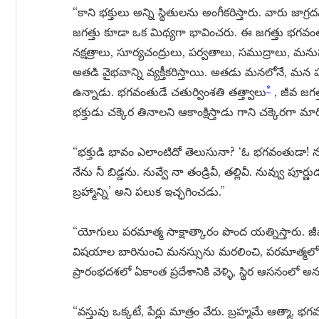
“కాని భక్తులు అన్ని స్థితులను అంగీకరిస్తారు. వారు జాగ్
జగత్తు కూడా ఒక మిథ్యగా భావించరు. ఈ జగత్తు భగవంతుడి
నక్షత్రాలు, సూర్యచంద్రులు, పర్వతాలు, సముద్రాలు, మన
అతడి వైభవాన్ని వ్యక్తీకరిస్తాయి. అతడు మనలోనే,
*
ఉన్నాడు. భగవంతుడే చతుర్వింశతి తత్త్వాలు
, జీవ జగత
భక్తుడు చక్కెర తినాలని ఆకాంక్షిస్తాడు గాని చక్కెరగా మ
“భక్తుడి భావం ఎలాంటిదో తెలుసునా? ‘ఓ భగవంతుడా! నువ్వు 
నేను నీ బిడ్డను. నువ్వే నా తండ్రివీ, తల్లివీ. నువ్వు పూర
బ్రహ్మాన్ని’ అని పలుక ఇచ్ఛగించడు.”
“యోగులు పరమాత్మ సాక్షాత్కారం పొంద యత్నిస్తారు. జ
విషయాల బారినుంచి మనస్సును మరలించి, పరమాత్మలో కేం
ప్రారంభదశలో ఏకాంత ప్రదేశానికి వెళ్ళి, స్థిర ఆసనంలో 
“వస్తువు ఒక్కటే, పేర్లు మాత్రం వేరు. బ్రహ్మమే ఆత్మ