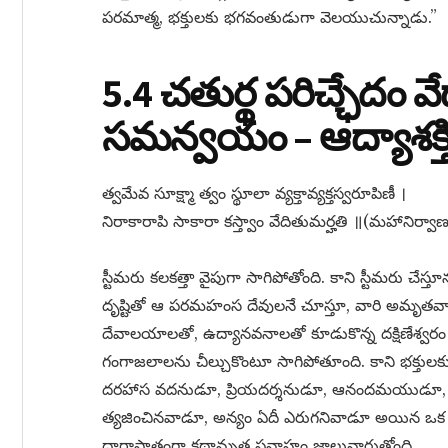
పరమాత్మ, భక్తులకు భగవంతుడుగా వెలయుచున్నాడు.”
5.4 చతుర్థ పరిచ్ఛేదం వ
సమన్వయం – ఆద్యాశక్తి
త్వమేవ సూక్ష్మా త్వం స్థూలా వ్యక్తావ్యక్తస్వరూపిణీ ।
నిరాకారాపి సాకారా కస్త్వాం వేదితుమర్హతి ॥(మహానిర్వాణ
స్టీమరు కలకత్తా వైపుగా సాగిపోతోంది. కాని స్టీమరు చేస్
దృష్టితో ఆ పరమహంస దేవులనే చూస్తూ, వారి అమృతవాక
దేవాలయాలతో, ఉద్యానవనాలతో కూడుకొన్న దక్షిణేశ్వరం వె
గంగాజలాలను చీల్చుకొంటూ సాగిపోతూంది. కాని భక్తులకు ఇవ
దరహాస వదనుడూ, ప్రియదర్శనుడూ, ఆనందమయుడూ, హర్ష
త్యజించినవాడూ, అన్యం ఏదీ ఎరుగనివాడూ అయిన ఒక
ధారాపాతంగా కథామృత ప్రవాహం జాలువారుతోంది.