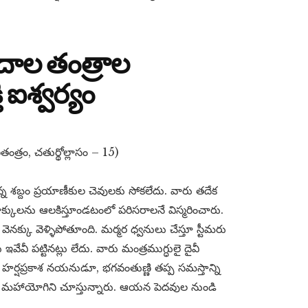
ేదాల తంత్రాల
 ఐశ్వర్యం
తంత్రం, చతుర్థోల్లాసం – 15)
తూన్న శబ్దం ప్రయాణీకుల చెవులకు సోకలేదు. వారు తదేక
్కులను ఆలకిస్తూండటంలో పరిసరాలనే విస్మరించారు.
నక్కు వెళ్ళిపోతూంది. మర్మర ధ్వనులు చేస్తూ స్టీమరు
ేవీ పట్టినట్లు లేదు. వారు మంత్రముగ్ధులై దైవీ
ప్రకాశ నయనుడూ, భగవంతుణ్ణి తప్ప సమస్తాన్ని
 మహాయోగిని చూస్తున్నారు. ఆయన పెదవుల నుండి