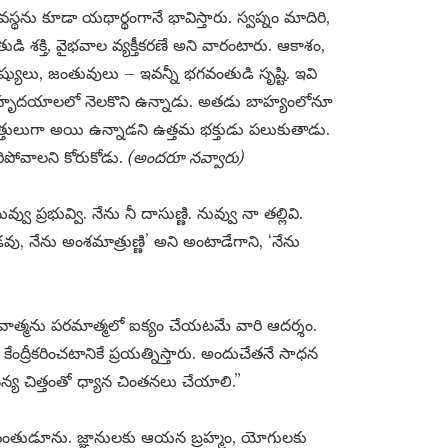
రదవస్థను కూడా యథార్థంగానే భావిస్తారు. స్వప్నం మాదిరి,
 శక్తి, వైభవాల వ్యక్తీకరణే అని వారంటారు. ఆకాశం,
ుష్యులు, జంతువులు – ఇవన్నీ భగవంతుడి సృష్టి. ఇవి
 మన హృదయాలలో నెలకొని ఉన్నాడు. అతడు బాహ్యంలోనూ
్తులుగా అయి ఉన్నాడని ఉత్తమ భక్తుడు పలుకుతాడు.
ారిపోవాలని కోరుకోడు.
(అందరూ నవ్వారు)
ప్రభువ్వి. నేను నీ దాసుణ్ణి. నువ్వు నా తల్లివి.
్ణుడవు, నేను అంశమాత్రుణ్ణి’ అని అంటాడేగాని, ‘నేను
ీవాత్మను పరమాత్మలో ఐక్యం చేయటమే వారి ఆదర్శం.
ద్రీకరించటానికే ప్రయత్నిస్తారు. అందుచేతనే సాధన
అనన్య చిత్తంతో ధ్యాన చింతనలు చేయాలి.”
ా, భగవంతుడూను. జ్ఞానులకు ఆయన బ్రహ్మం, యోగులకు