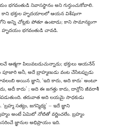
ృదయం భగవంతుడి నివాసస్థానం అని గుర్తుంచుకోవాలి.
 కాని భక్తుల హృదయాలలో ఆయన విశేషంగా
ని అన్ని చోట్లకు పోతూ ఉంటాడు; కాని సామాన్యంగా
ుడి హృదయం భగవంతుడి చావడి.
ులచే ఆత్మగా పిలువబడుచున్నాడు; భక్తులు ఆయనేన్
పూజారి అనీ, అదే బ్రాహ్మణుడు వంట చేసేటప్పుడు
గావలంబి అయిన జ్ఞాని, ‘ఇది కాదు, అది కాదు’ అంటూ
దు, అదీ కాదు’ ; అది ఈ జగత్తు కాదు, దాన్లోని జీవరాశీ
థిరపడుతుంది. తరువాత అది లయమై సాధకుడు
బ్రహ్మ సత్యం, జగన్మిథ్య’ – ఇదే జ్ఞాని
రహ్మం అంటే ఏమిటో నోటితో వర్ణించలేం. బ్రహ్మం
నుసరించే జ్ఞానుల అభిప్రాయం ఇది.