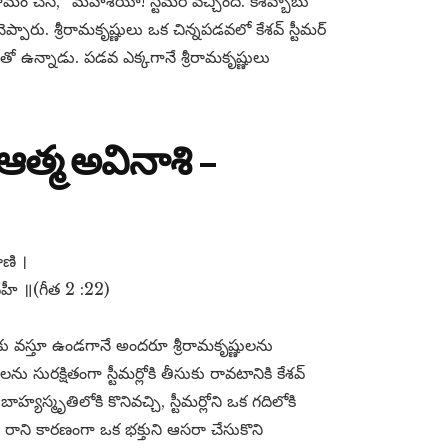
ణామం చేసి, “మహాశయా! స్టీమర్ వచ్చింది. కేశవ్బాబు
్పారు. శ్రీరామకృష్ణులు ఒక చిన్నపడవలో కేశవ్ స్టీమర్
ితో ఉన్నాడు. పడవ ఎక్కగానే శ్రీరామకృష్ణులు
ఆత్మ అవినాశి –
ణి ।
ేహీ ॥(గీత 2 :22)
కకు వస్తూ ఉండగానే అందరూ శ్రీరామకృష్ణులను
లను సురక్షితంగా స్టీమర్లోకి తీసుకు రావటానికి కేశవ్
్యస్మృతిలోకి కొనివచ్చి, స్టీమర్లోని ఒక గదిలోకి
ి రాని కారణంగా ఒక భక్తుని ఆసరా చేసుకొని