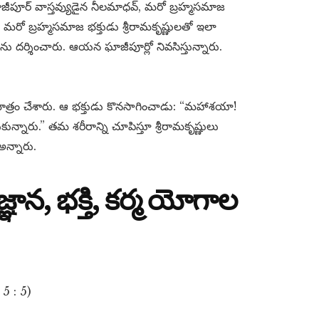
ఘాజీపూర్ వాస్తవ్యుడైన నీలమాధవ్, మరో బ్రహ్మసమాజ
 మరో బ్రహ్మసమాజ భక్తుడు శ్రీరామకృష్ణులతో ఇలా
దర్శించారు. ఆయన ఘాజీపూర్లో నివసిస్తున్నారు.
మాత్రం చేశారు. ఆ భక్తుడు కొనసాగించాడు: “మహాశయా!
్నారు.” తమ శరీరాన్ని చూపిస్తూ శ్రీరామకృష్ణులు
అన్నారు.
ఞాన, భక్తి, కర్మ యోగాల
5 : 5)