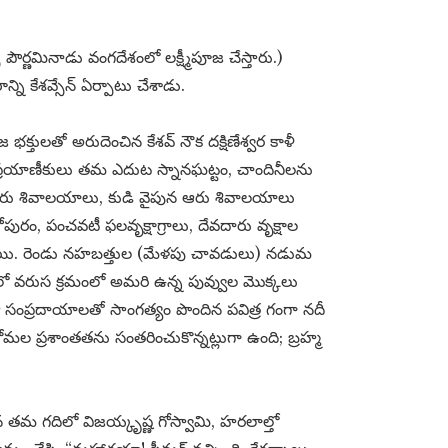
ౌర్ణమినాడు వంగదేశంలో లక్ష్మీపూజ చేస్తారు.)
ని కేశవ్సేన్ ఏర్పాటు చేశాడు.
తులతో అరుదెంచిన కేశవ్ నౌక దక్షిణేశ్వర కాళీ
 ప్రయాణీకులు తమ ఎదుట స్నానఘట్టం, చాందినీలను
 శివాలయాలు, కుడి వైపున ఆరు శివాలయాలు
ురం, పంచవటీ ఫలవృక్షాగ్రాలు, దేవదారు వృక్షాల
ున్నాయి. రెండు నహబత్తుల (మేళపు చావడులు) నడుమ
ో వరుస క్రమంలో అమరి ఉన్న పువ్వుల మొక్కలు
తా సంప్రదాయాలతో సాంగత్యం పొందిన పవిత్ర గంగా నదీ
కోమల ప్రశాంతతను సంతరించుకొన్నట్లుగా ఉంది; బ్రహ్మ
ైన తమ గదిలో విజయ్కృష్ణ గోస్వామి, హరలాల్తో