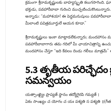
క్రమంగా శ్రీరామకృష్ణులకు బాహ్యస్మృతి కలుగసాగింది. 
భక్తుడు, పవహారీబాబా గురించి ముచ్చటించుకొంటున్నారు.
అన్నాడు: “మహాశయా! ఈ పెద్దమనుషులు పవహారీబాబాను 
మీలాంటి పవిత్రమూర్తులే ఆయన కూడా.”
శ్రీరామకృష్ణులు ఇంకా మాట్లాడలేకున్నారు; మందహాసం 
పవహారీబాబాగారు తమ గదిలో మీ ఛాయాచిత్రాన్ని ఉంచుకున
మందహాసం చేస్తూ “ఇది కేవలం దిండు గలీబు మాత్రమే” 
5.3 తృతీయ పరిచ్ఛేదం జ్
సమన్వయం
యత్సాంఖ్యైః ప్రాప్యతే స్థానం తద్యోగైరపి గమ్యతే ।
ఏకం సాంఖ్యం చ యోగం చ యః పశ్యతి స పశ్యతి ॥(గీత 