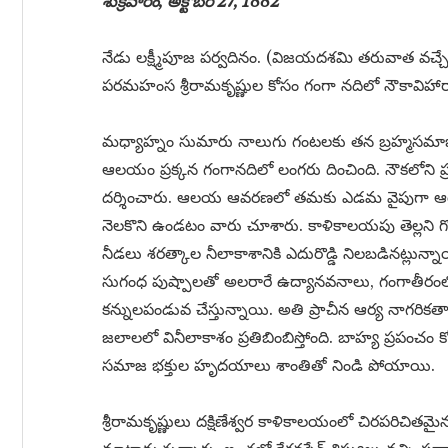
శుక్రవారం, అక్టోబర్ 27, 1882
నేడు లక్ష్మీపూజ పర్వదినం. (విజయదశమి తరువాత వచ్చే ప
పరమహంస శ్రీరామకృష్ణుల కోసం గంగా నదిలో నౌకావిహారాన్
మధ్యాహ్నం సుమారు నాలుగు గంటలకు తన బ్రహ్మసమాజ భక్
ఆలయం ప్రక్కన గంగానదిలో లంగరు దించింది. నౌకలోని
దర్శించారు. ఆలయ ఆవరణలో తమకు ఎడమ వైపుగా ఆరు
నెలకొని ఉండటం వారు చూశారు. కాళికాలయపు తెల్లని గోప
నీడలు శరత్కాల నీలాకాశానికి ఎదురొడ్డి నిలబడినట్ల
సుగంధ పుష్పాలతో అలరారే ఉద్యానవనాలు, గంగాతీరంల
కన్నులపండువ చేస్తున్నాయి. అతి ప్రాచీన ఆర్య నాగరిక
జలాలలో వినీలాకాశం ప్రతిబింబిస్తోంది. బాహ్య ప్రపంచం 
సమాజ భక్తుల హృదయాలు శాంతితో నిండి పోయాయి.
శ్రీరామకృష్ణులు దక్షిణేశ్వర కాళికాలయంలో చిరపరిచితమ