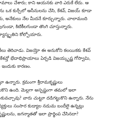
ామాలు చేశారు; కాని ఆయనకు వారి ఎరుకే లేదు. ఆ
ులను ఒక కుర్చీలో ఆసీనులను చేసి, కేశవ్, విజయ్ కూడా
్నారు, అనేకులు నేల మీదనే కూర్చున్నారు. చాలామంది
డా, కిటికీలగుండా తొంగి చూస్తున్నారు.
హ్యస్మృతిని కోల్పోయారు.
ిటికీలు తెరిచాడు. విజయ్తో ఈ అనుకోని కలయికకు కేశవ్
కేశవ్తో భేదాభిప్రాయాలు ఏర్పడి విజయ్కృష్ణ గోస్వామి,
ే ఇందుకు కారణం.
తూ ఉన్నారు. క్రమంగా శ్రీరామకృష్ణులు
ెలకొని ఉంది. మెల్లగా అస్పష్టంగా తమలో ఇలా
ువచ్చావు? వారు చుట్టూ దడిగట్టుకొని ఉన్నారు. నేను
యక్తులు సంసార కుడ్యాల నడుమ బందీలై ఉన్నట్లు
ృష్ణులను, జగన్మాతతో ఇలా ప్రార్థింప చేసినదా?