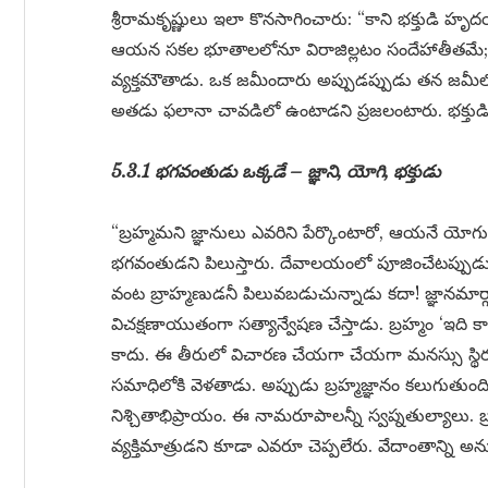
శ్రీరామకృష్ణులు ఇలా కొనసాగించారు: “కాని భక్తుడి హ
ఆయన సకల భూతాలలోనూ విరాజిల్లటం సందేహాతీతమే;
వ్యక్తమౌతాడు. ఒక జమీందారు అప్పుడప్పుడు తన జమీలో
అతడు ఫలానా చావడిలో ఉంటాడని ప్రజలంటారు. భక్త
5.3.1 భగవంతుడు ఒక్కడే – జ్ఞాని, యోగి, భక్తుడు
“బ్రహ్మమని జ్ఞానులు ఎవరిని పేర్కొంటారో, ఆయనే యోగ
భగవంతుడని పిలుస్తారు. దేవాలయంలో పూజించేటప్పుడు 
వంట బ్రాహ్మణుడనీ పిలువబడుచున్నాడు కదా! జ్ఞానమార్
విచక్షణాయుతంగా సత్యాన్వేషణ చేస్తాడు. బ్రహ్మం ‘ఇది కా
కాదు. ఈ తీరులో విచారణ చేయగా చేయగా మనస్సు స్
సమాధిలోకి వెళతాడు. అప్పుడు బ్రహ్మజ్ఞానం కలుగుతుంది. ‘
నిశ్చితాభిప్రాయం. ఈ నామరూపాలన్నీ స్వప్నతుల్యాలు. బ్
వ్యక్తిమాత్రుడని కూడా ఎవరూ చెప్పలేరు. వేదాంతాన్ని అ