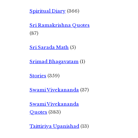
Spiritual Diary
(366)
Sri Ramakrishna Quotes
(87)
Sri Sarada Math
(5)
Srimad Bhagavatam
(1)
Stories
(359)
Swami Vivekananda
(37)
Swami Vivekananda
Quotes
(383)
Taittiriya Upanishad
(13)