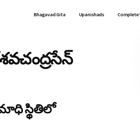
Bhagavad Gita
Upanishads
Complete
కేశవచంద్రసేన్
ాధి స్థితిలో