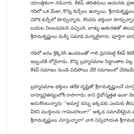
యాంత్రికంగా నడిచారు. కేశవ్, తదితరులు ఆయనకు ప్రణ
గదిలో ఒక మేజా, కొన్ని కుర్చీలు ఉన్నాయి. శ్రీరామకృష్ణ
చెరొక కుర్చీలో కూర్చున్నారు. కొందరు భక్తులూ కూర్చున
బయట నిలబడవలసి వచ్చింది. వాళ్ళు ఆతురతతో తలుపుగుం
శ్రీరామకృష్ణులు మళ్ళీ సమాధి మగ్నులైనారు; పూర్తిగా బా
గదిలో జనం క్రిక్కిరిసి ఉండటంతో గాలి ప్రసరణకై కేశవ్ క
ఇబ్బందికి లోనైనాడు. కొన్ని బ్రహ్మసమాజ సిద్ధాంతాల పట్ల 
కేశవ్ సమాజం నుండి విడిపోయి వేరే సమాజంలో చేరటమ
బ్రహ్మసమాజ భక్తులు తదేక దృష్టితో శ్రీరామకృష్ణులనే చూస్
బాహ్యచైతన్యంలోకి రాసాగారు; కాని దైవోన్మత్తత ఇంకా న
అనుకొంటున్నారు: “అమ్మా! నన్ను ఇక్కడకు ఎందుకు తీసుక
వీరిని ముక్తులను గావించగలనా?” అక్కడ సమావేశమైన వ్
శ్రీరామకృష్ణులు చూస్తున్నారా? వారి నిస్సహాయత శ్రీరామక