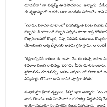
చూడలేదా? నా పళ్ళన్నీ ఊడిపోయాయి’ అన్నాడు. దేవేంద
ఈ వృద్ధాప్యంలో అతడు అలా ఉండడం సహజమే. కాని నిస్
“చూడు, మాయామోహంలో పడివున్నంత వరకు మనిషి లేత 
కొబ్బరిని తీయాలంటే కొబ్బరి చిప్పను కూడా కాస్త గోకిత
కొబ్బరికాయలో కొబ్బరి, చిప్ప విడివడి ఉంటాయి. కొబ్బర
దేహంనుంచి ఆత్మ వేరైనదని అతడు గ్రహిస్తాడు. ఆ రెంట
“కష్టాలన్నిటికీ కారణం ఈ ‘అహ’ మే. ఈ తుచ్ఛ అహం ఎన
శిథిలాల నుంచి రావిచెట్టు పెరగడం మీరు చూసివుంటారు. నే
పైకిరావడం చూడవచ్చు. అహం విషయంలో కూడా ఇదే జరుగుతు
ఎన్నిసార్లు తోమినా దాని వాసన పూర్తిగా పోదు.”
సంభాషిస్తూ శ్రీరామకృష్ణులు, కేశవ్తో ఇలా అన్నారు: “మ
నాకు తెలుసు. అది నిజమేనా? ఒక కలకత్తా పెద్దమనిషి మే
ఆయాసపడుతూ స్పృహతప్పి క్రిందపడిపోయాడు. అతడి బం