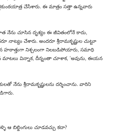
 వైకుంఠయాత్ర చేసేశారు. ఈ మాత్రం సత్తా ఉన్నవారు
వాత నేను చూసిన దృశ్యం ఈ జీవితంలోనే కాదు,
దరూ నాట్యం చేశారు. అందరూ శ్రీరామకృష్ణుల చుట్టూ
 ఆయన హఠాత్తుగా నిశ్చలంగా నిలబడిపోయారు, సమాధి
మాటలు విన్నాక, దీన్నంతా చూశాక, ‘అవును, ఈయన
తో నేను శ్రీరామకృష్ణులను దర్శించాను. వారిని
డిగారు.
్ళి ఆ బిల్డింగులు చూడవచ్చు కదా?