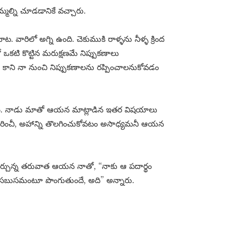
మల్ని చూడడానికే వచ్చారు.
. వారిలో అగ్ని ఉంది. చెకుముకి రాళ్ళను నీళ్ళ క్రింద
ఒకటి కొట్టిన మరుక్షణమే నిప్పుకణాలు
కాని నా నుంచి నిప్పుకణాలను రప్పించాలనుకోవడం
ాం. నాడు మాతో ఆయన మాట్లాడిన ఇతర విషయాలు
ం గురించీ, అహాన్ని తొలగించుకోవటం అసాధ్యమనీ ఆయన
ూర్చున్న తరువాత ఆయన నాతో, “నాకు ఆ పదార్థం
 బుసబుసమంటూ పొంగుతుందే, అది” అన్నారు.