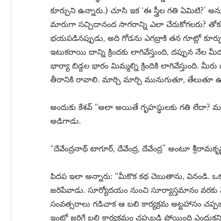
కూర్చుని ఉన్నారు.) చూసి ఇక ‘ఈ స్త్రీల గతి ఏమిటి?’ అ
మారుగా సచ్చిదానంద సాగరాన్ని ఎలా చేరుకోగలరు? తోకక
భయపడినప్పుడు, అది గోడను ఎగబ్రాకి తన గూట్లో కూర్
ఇటుకరాయి దాన్ని క్రిందకు లాగివేస్తుంది, దప్పున నేల 
భార్యా బిడ్దల భారం మిమ్మల్ని క్రిందికి లాగివేస్తుంది. మీ
తీరానికి రావాలి. మార్చి మార్చి మునుగుతూ, తేలుతూ
అందుకు కేశవ్ “అలా అయితే గృహస్థులకు గతి లేదా? మహర
అడిగాడు.
“దేవేంద్రనాథ్ టాగూర్, దేవేంద్ర, దేవేంద్ర” అంటూ శ్రీ
పిదప ఇలా అన్నారు: “మీకొక కథ చెబుతాను, వినండి. ఒక 
జరిపేవాడు. సూర్యోదయం నుంచి సూర్యాస్తమానం వరకు మ
సంవత్సరాలు గడిచాక ఆ బలి కార్యక్రమ అట్టహాసం చప్పబడి
ఇంట్లో జరిగే బలి కార్యక్రమం చప్పబడి పోయింది ఎందుక