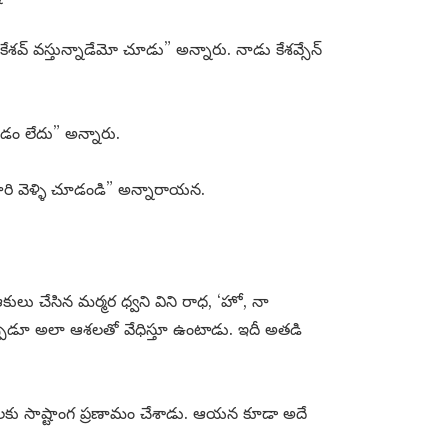
 “కేశవ్ వస్తున్నాడేమో చూడు” అన్నారు. నాడు కేశవ్సేన్
వడం లేదు” అన్నారు.
రి వెళ్ళి చూడండి” అన్నారాయన.
ులు చేసిన మర్మర ధ్వని విని రాధ, ‘హో, నా
ప్పుడూ అలా ఆశలతో వేధిస్తూ ఉంటాడు. ఇదీ అతడి
ణులకు సాష్టాంగ ప్రణామం చేశాడు. ఆయన కూడా అదే