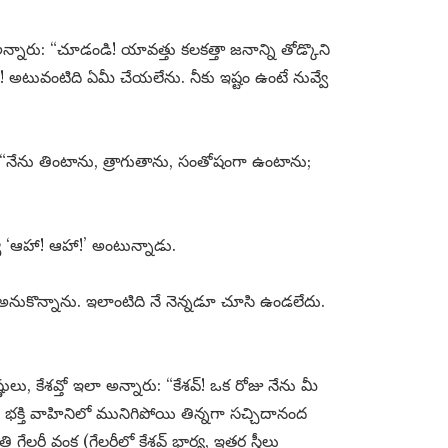
్నారు: “చూడండి! యావత్తు కలకత్తా జనాన్ని తోడ్కొని
ో! అటువంటిది ఏమీ చేయలేను. నీకు ఇష్టం ఉంటే నువ్వే
“నేను తింటాను, త్రాగుతాను, సంతోషంగా ఉంటాను;
 ‘ఆహా! ఆహా!’ అంటున్నాడు.
 అనుకొన్నాను. ఇలాంటిది నే నెన్నడూ చూసి ఉండలేదు.
ణులు, కేశవ్తో ఇలా అన్నారు: “కేశవ్! ఒక రోజు నేను మీ
క్తి వాహినిలో మునిగిపోయి తిన్నగా సచ్చిదానంద
గేలరీ వంక (గేలరీలో కేశవ్ భార్య, ఇతర స్త్రీలు