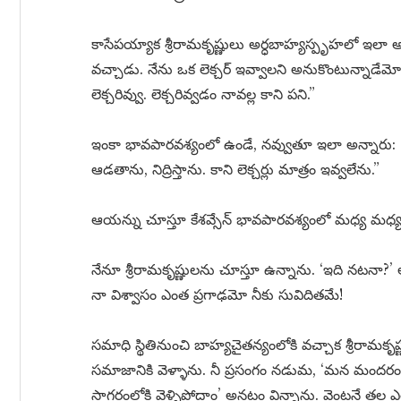
కాసేపయ్యాక శ్రీరామకృష్ణులు అర్ధబాహ్యస్పృహలో ఇలా అన
వచ్చాడు. నేను ఒక లెక్చర్ ఇవ్వాలని అనుకొంటున్నాడేమ
లెక్చరివ్వు. లెక్చరివ్వడం నావల్ల కాని పని.”
ఇంకా భావపారవశ్యంలో ఉండే, నవ్వుతూ ఇలా అన్నారు: 
ఆడతాను, నిద్రిస్తాను. కాని లెక్చర్లు మాత్రం ఇవ్వలేను.”
ఆయన్ను చూస్తూ కేశవ్సేన్ భావపారవశ్యంలో మధ్య మధ్య
నేనూ శ్రీరామకృష్ణులను చూస్తూ ఉన్నాను. ‘ఇది నటనా?’
నా విశ్వాసం ఎంత ప్రగాఢమో నీకు సువిదితమే!
సమాధి స్థితినుంచి బాహ్యచైతన్యంలోకి వచ్చాక శ్రీరామకృష్
సమాజానికి వెళ్ళాను. నీ ప్రసంగం నడుమ, ‘మన మందరం భ
సాగరంలోకి వెళ్ళిపోదాం’ అనటం విన్నాను. వెంటనే తల ఎత్తి 