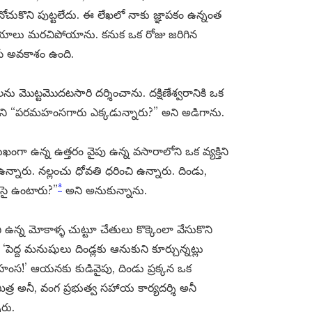
ోచుకొని పుట్టలేదు. ఈ లేఖలో నాకు జ్ఞాపకం ఉన్నంత
ిషయాలు మరచిపోయాను. కనుక ఒక రోజు జరిగిన
ే అవకాశం ఉంది.
ు మొట్టమొదటసారి దర్శించాను. దక్షిణేశ్వరానికి ఒక
్తిని “పరమహంసగారు ఎక్కడున్నారు?” అని అడిగాను.
గా ఉన్న ఉత్తరం వైపు ఉన్న వసారాలోని ఒక వ్యక్తిని
ారు. నల్లంచు ధోవతి ధరించి ఉన్నారు. దిండు,
*
సై ఉంటారు?”
అని అనుకున్నాను.
ి ఉన్న మోకాళ్ళ చుట్టూ చేతులు కొక్కెంలా వేసుకొని
ెద్ద మనుషులు దిండ్లకు ఆనుకుని కూర్చున్నట్లు
స!’ ఆయనకు కుడివైపు, దిండు ప్రక్కన ఒక
మిత్ర అనీ, వంగ ప్రభుత్వ సహాయ కార్యదర్శి అనీ
ారు.