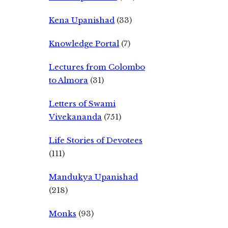
Kena Upanishad
(33)
Knowledge Portal
(7)
Lectures from Colombo
to Almora
(31)
Letters of Swami
Vivekananda
(751)
Life Stories of Devotees
(111)
Mandukya Upanishad
(218)
Monks
(93)