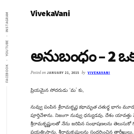
Additional
Skip
Skip
VivekaVani
to
to
menu
INSTAGRAM
main
primary
Voice
content
sidebar
of
Vivekananda
YOUTUBE
అనుబంధం – 2 ఒక
FACEBOOK
Posted on
JANUARY 21, 2015
by
VIVEKAVANI
ప్రియమైన సోదరుడు ‘మ’ కు,
నువ్వు పంపిన
శ్రీరామకృష్ణ కథామృత
చతుర్థ భాగం మూడు 
పూర్తిచేశాను. నిజంగా నువ్వు ధన్యుడవు. దేశం యావత్
శ్రీరామకృష్ణులతో నేను జరిపిన సంభాషణలను తెలుసుకో
ప్రయత్నిస్తాను. శ్రీరామకృష్ణులను సందర్శించిన త