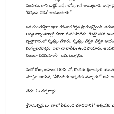
పంపారు. కాని డాక్టర్ వచ్చే లోపుగానే అయ్యగారు కాస్తా
‘దేవుడు లేడు’ అంటుంటారు.”
ఒక గంటకుపైగా ఇలా గడిచాక కీర్తన ప్రారంభమైంది. తరు
జన్మజన్మాంతరాల్లో కూడా మరిచిపోలేను. కేశవ్తో సహా అం
వృత్తాకారంలో నృత్యం చేశారు. నృత్యం చేస్తూ చేస్తూ
మగ్నులయ్యారు. ఇలా చాలాసేపు ఉండిపోయారు. ఆయన 
నిజంగా పరమహంసే!’ అనుకున్నాను.
మరో రోజు, బహుశ 1883 లో, కొందరు శ్రీరాంపూర్ యువకుల
చూస్తూ ఆయన, “వీరెందుకు ఇక్కడకు వచ్చారు?” అని అ
నేను:
మీ దర్శనార్థం.
శ్రీరామకృష్ణులు:
నాలో ఏముంది చూడడానికి? అక్కడకు వెళ