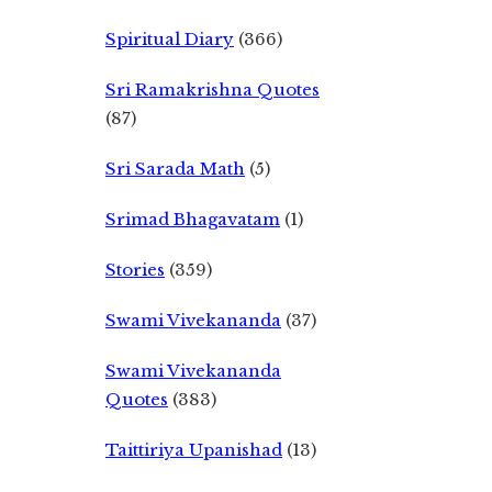
Spiritual Diary
(366)
Sri Ramakrishna Quotes
(87)
Sri Sarada Math
(5)
Srimad Bhagavatam
(1)
Stories
(359)
Swami Vivekananda
(37)
Swami Vivekananda
Quotes
(383)
Taittiriya Upanishad
(13)