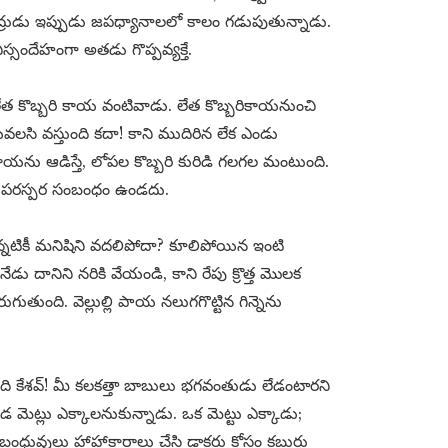
్రుడు ఇప్పుడు జపధ్యానాలలో కాలం గడుపుతున్నాడు.
సందేహంగా అతడు గొప్పవ్యక్తే.
కొబ్బరి కాయ వంటివాడు. లేత కొబ్బరికాయనుంచి
ీయవలసి వస్తుంది కదా! కాని ముదిరిన లేక ఎండు
ికాయను ఆడిస్తే, లోపల కొబ్బరి కురిడి గలగల మంటుంది.
ికీ పరస్పర సంబంధం ఉండదు.
్నటికీ మనిషిని వదలిపోదా? కూలిపోయిన ఇంటి
డు దానిని నరికి వేయండి, కాని రేపు క్రొత్త మొలక
ంది. వెల్లుల్లి పాయ నలుగగొట్టిన గిన్నెను
ంచిది కేశవ్! మీ కలకత్తా బాబులు భగవంతుడు లేడంటారని
డ మెట్లు ఎక్కాలనుకున్నాడు. ఒక మెట్టు ఎక్కాడు;
ధువులు హాహాకారాలు చేసి డాక్టరు కోసం కబురు