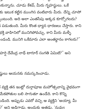
నుకున్నాను. చూడు కేశవ్, మీరు గృహస్థులు. ఒకే
ు ఇటుక కట్టిన ముంగిస వంటివారు మీరు. దేన్ని చూసో
చుంటుంది. అది అలా ఎంతసేపు అక్కడ కూర్చోగలదు?
మీద పడుతుంది. మీరు కొంత ధ్యాన ధారణలు చేస్తారు. కాని
రు భక్తి వాహినిలో మునిగిపోవచ్చు. కాని మీరు మళ్ళీ
 ఉండండి. మునిగి ఒకేమారు ఎలా అంతర్ధానం కాగలరు?”
్షి దేవేంద్ర నాథ్ టాగూర్ సంగతి ఏమిటి?” అని
రామకృష్ణులు ఆయనకు నమస్కరించాడు.
వ్యక్తి తన ఇంట్లో దుర్గాపూజ మహోత్సవాన్ని వైభవంగా
ేకపోతుల బలి సాగుతూ ఉండేది. కాని కొన్ని
ంది. అప్పుడు ఎవరో వచ్చి ఆ వ్యక్తిని ‘అయ్యా, మీ
ని?’ అని అడిగాడు. అందుకు అతడు, ‘నువ్వు