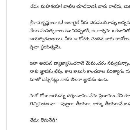
నేను:
మహాశయా! వాటిని చూడడానికి వారు రాలేదు, మిమ్
శ్రీరామకృష్ణులు:
ఓ! అలాగైతే వీరు చెకుముకిరాళ్ళు అన్నమాట
వేయి సంవత్సరాలు ఉంచినప్పటికీ, ఆ రాళ్ళను ఒకదానితో 
బయల్వెడలతాయి. వీరు ఆ కోవకు చెందిన వారు కాబోలు. 
వృథా ప్రయత్నమే.
ఇలా ఆయన వ్యాఖ్యానించగానే మేమందరం నవ్వుకున్న
నాకు జ్ఞాపకం లేవు. కాని కామినీ కాంచనాల పరిత్యాగ
మాతో చెప్పినట్లు నాకు లీలగా జ్ఞాపకం ఉంది.
మరో రోజు ఆయన్ను దర్శించాను. నేను ప్రణామం చేసి క
తెచ్చిపెడతావా – పుల్లగా, తీయగా, కార్కు తీయగానే
నేను:
లెమనేడ్?