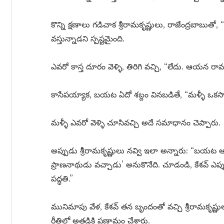
కొన్ని క్షణాలు గడిచాక శ్రీరామకృష్ణులు, రాజేంద్రబాబుతో,
వస్తున్నాడని స్పష్టమైంది.
ఎవరో కాస్త దూరం వెళ్ళి, తిరిగి వచ్చి, “లేదు. ఆయన రా
కాసేపయ్యాక, బయట ఏదో శబ్దం వినబడితే, “మళ్ళీ ఒకసా
మళ్ళీ ఎవరో వెళ్ళి చూసివచ్చి అదే సమాధానం చెప్పారు.
అప్పుడు శ్రీరామకృష్ణులు నవ్వి ఇలా అన్నారు: “బయట ఆక
ప్రాణనాథుడు వచ్చాడు’ అనుకొనేది. చూడండి, కేశవ్ ఎ
పద్ధతి.”
మునిమాపు వేళ, కేశవ్ తన బృందంతో వచ్చి శ్రీరామకృష్
రీతిలో అతడికి ప్రణామం చేశారు.