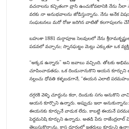
వచనాలను కచ్చితంగా వ్రాసి ఉంచుకోవటానికి నేను నీలా న
వరకు నా అనుభవాలను జోడిస్తున్నాను. నేను అనేక వ
సంఘటనలు మరో రోజు జరిగిన వాటితో కలగాపులగం చేస
బహుశా 1881 దుర్గాపూజ సెలవులలో నేను శ్రీరామకృష్ణులన
పడవలో వచ్చాను; స్నానఘట్టం మెట్లు ఎక్కుతూ ఒక వ్యక
“అక్కడ ఉన్నారు” అని జవాబు వచ్చింది. తోటకు అభిముఖం
చూపించాడతడు. ఒక దిండునానుకొని ఆయన కూర్చుని ఉన్న
నల్లంచు ధోవతి కళ్ళబడగానే, “ఈయన ఎలాటి పరమహం
దగ్గరకి వెళ్ళి చూద్దును కదా, దిండుకు సగం ఆనుకొని చాచ
ఆయన కూర్చొని ఉన్నారు. అప్పుడు ఇలా అనుకున్నాను: ‘ప
ఈయనకు కూర్చునే వాడుక లేదు. కాబట్టి ఈయనే పరమహం
పెద్దమనిషి కూర్చుని ఉన్నాడు. అతడి పేరు రాజేంద్రలాల్ 
తెలుసుకొన్నాను. కాస్త దూరంలో ఇతరులు కూర్చుని ఉన్న