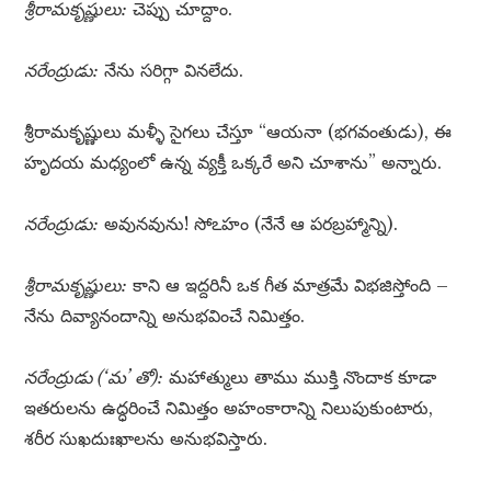
శ్రీరామకృష్ణులు:
చెప్పు చూద్దాం.
నరేంద్రుడు:
నేను సరిగ్గా వినలేదు.
శ్రీరామకృష్ణులు మళ్ళీ సైగలు చేస్తూ “ఆయనా (భగవంతుడు), ఈ
హృదయ మధ్యంలో ఉన్న వ్యక్తీ ఒక్కరే అని చూశాను” అన్నారు.
నరేంద్రుడు:
అవునవును! సోఽహం (నేనే ఆ పరబ్రహ్మాన్ని).
శ్రీరామకృష్ణులు:
కాని ఆ ఇద్దరినీ ఒక గీత మాత్రమే విభజిస్తోంది –
నేను దివ్యానందాన్ని అనుభవించే నిమిత్తం.
నరేంద్రుడు (‘మ’ తో):
మహాత్ములు తాము ముక్తి నొందాక కూడా
ఇతరులను ఉద్ధరించే నిమిత్తం అహంకారాన్ని నిలుపుకుంటారు,
శరీర సుఖదుఃఖాలను అనుభవిస్తారు.