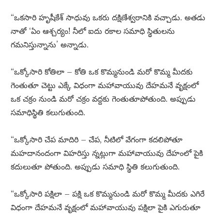
“ఒకసారి హృషీకేశ్ సాధువు ఒకరు దక్షిణేశ్వరానికి వచ్చాడు. అతడు
నాతో ‘ఏం ఆశ్చర్యం! నీలో ఐదు రకాల సమాధి స్థితులను
గమనిస్తున్నాను’ అన్నాడు.
“ఒక్కోసారి కోతిలా – కోతి ఒక కొమ్మనుండి మరో కొమ్మ మీదకు
గెంతుతూ చెట్టు ఎక్కే విధంగా మహావాయువు దేహమనే వృక్షంలో
ఒక చక్రం నుండి మరో చక్రం వద్దకు గెంతుతూపోతుంది. అప్పుడు
సమాధిస్థితి కలుగుతుంది.
“ఒక్కోసారి చేప మాదిరి – చేప, నీటిలో వేగంగా కదలిపోతూ
మహదానందంగా విహరిస్తు న్నట్లుగా మహావాయువు దేహంలో పైకి
కదులుతూ పోతుంది. అప్పుడు సమాధి స్థితి కలుగుతుంది.
“ఒక్కోసారి పక్షిలా – పక్షి ఒక కొమ్మనుండి మరో కొమ్మ మీదకు ఎగిరే
విధంగా దేహమనే వృక్షంలో మహావాయువు పక్షిలా పైకి ఎగురుతూ