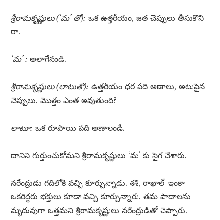
శ్రీరామకృష్ణులు (‘మ’ తో):
ఒక ఉత్తరీయం, జత చెప్పులు తీసుకొని
రా.
‘మ’ :
అలాగేనండి.
శ్రీరామకృష్ణులు (లాటుతో):
ఉత్తరీయం ధర పది అణాలు, అటుపైన
చెప్పులు. మొత్తం ఎంత అవుతుంది?
లాటూ:
ఒక రూపాయి పది అణాలండీ.
దానిని గుర్తుంచుకోమని శ్రీరామకృష్ణులు ‘మ’ కు సైగ చేశారు.
నరేంద్రుడు గదిలోకి వచ్చి కూర్చున్నాడు. శశి, రాఖాల్, ఇంకా
ఒకరిద్దరు భక్తులు కూడా వచ్చి కూర్చున్నారు. తమ పాదాలను
మృదువుగా ఒత్తమని శ్రీరామకృష్ణులు నరేంద్రుడితో చెప్పారు.