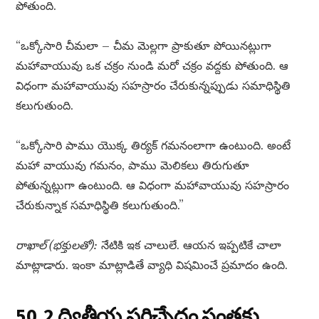
పోతుంది.
“ఒక్కోసారి చీమలా – చీమ మెల్లగా ప్రాకుతూ పోయినట్లుగా
మహావాయువు ఒక చక్రం నుండి మరో చక్రం వద్దకు పోతుంది. ఆ
విధంగా మహావాయువు సహస్రారం చేరుకున్నప్పుడు సమాధిస్థితి
కలుగుతుంది.
“ఒక్కోసారి పాము యొక్క తిర్యక్ గమనంలాగా ఉంటుంది. అంటే
మహా వాయువు గమనం, పాము మెలికలు తిరుగుతూ
పోతున్నట్లుగా ఉంటుంది. ఆ విధంగా మహావాయువు సహస్రారం
చేరుకున్నాక సమాధిస్థితి కలుగుతుంది.”
రాఖాల్ (భక్తులతో):
నేటికి ఇక చాలులే. ఆయన ఇప్పటికే చాలా
మాట్లాడారు. ఇంకా మాట్లాడితే వ్యాధి విషమించే ప్రమాదం ఉంది.
50.2 ద్వితీయ పరిచ్ఛేదం సంతకు