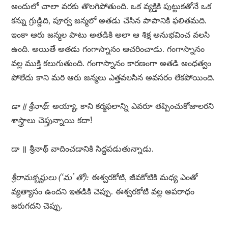
అందులో చాలా వరకు తొలగిపోతుంది. ఒక వ్యక్తికి పుట్టుకతోనే ఒక
కన్ను గ్రుడ్డిది, పూర్వ జన్మలో అతడు చేసిన పాపానికి ఫలితమది.
ఇంకా ఆరు జన్మల పాటు అతడికి అలా ఆ శిక్ష అనుభవించ వలసి
ఉంది. అయితే అతడు గంగాస్నానం ఆచరించాడు. గంగాస్నానం
వల్ల ముక్తి కలుగుతుంది. గంగాస్నానం కారణంగా అతడి అంధత్వం
పోలేదు కాని మరి ఆరు జన్మలు ఎత్తవలసిన అవసరం లేకపోయింది.
డా ॥ శ్రీనాథ్:
అయ్యా, కాని కర్మఫలాన్ని ఎవరూ తప్పించుకోజాలరని
శాస్త్రాలు చెప్తున్నాయి కదా!
డా ॥ శ్రీనాథ్ వాదించడానికి సిద్ధపడుతున్నాడు.
శ్రీరామకృష్ణులు (‘మ’ తో):
ఈశ్వరకోటి, జీవకోటికి మధ్య ఎంతో
వ్యత్యాసం ఉందని ఇతడికి చెప్పు. ఈశ్వరకోటి వల్ల అపరాధం
జరుగదని చెప్పు.