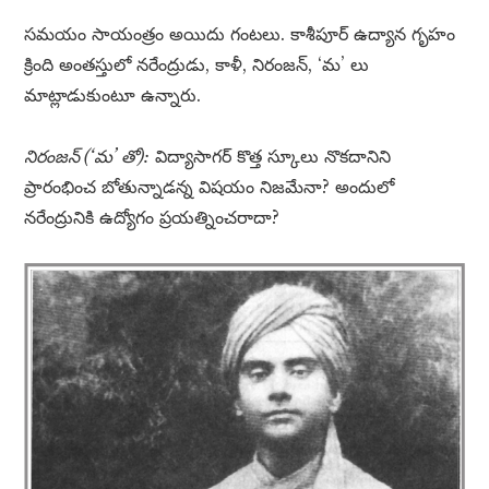
సమయం సాయంత్రం అయిదు గంటలు. కాశీపూర్ ఉద్యాన గృహం
క్రింది అంతస్తులో నరేంద్రుడు, కాళీ, నిరంజన్, ‘మ’ లు
మాట్లాడుకుంటూ ఉన్నారు.
నిరంజన్ (‘మ’ తో):
విద్యాసాగర్ కొత్త స్కూలు నొకదానిని
ప్రారంభించ బోతున్నాడన్న విషయం నిజమేనా? అందులో
నరేంద్రునికి ఉద్యోగం ప్రయత్నించరాదా?