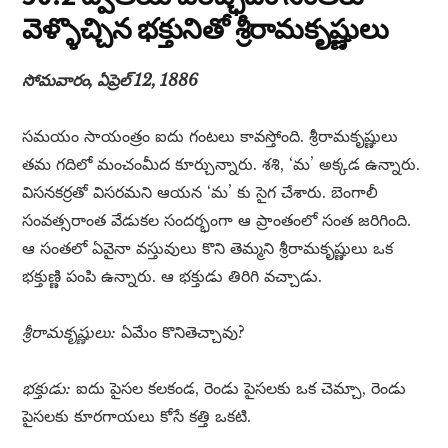
వెళ్ళొచ్చిన భక్తునితో శ్రీరామకృష్ణులు
సోమవారం, ఏప్రెల్ 12, 1886
సమయం సాయంత్రం ఐదు గంటలు కావస్తోంది. శ్రీరామకృష్ణులు
తమ గదిలో మంచంమీద కూర్చున్నారు. శశి, ‘మ’ అక్కడ ఉన్నారు.
విసనకర్రతో విసరమని ఆయన ‘మ’ కు సైగ చేశారు. బెంగాలీ
సంవత్సరాంత వేడుకల సందర్భంగా ఆ ప్రాంతంలో సంత జరిగింది.
ఆ సంతలో ఏవైనా వస్తువులు కొని తెమ్మని శ్రీరామకృష్ణులు ఒక
భక్తుణ్ణి పంపి ఉన్నారు. ఆ భక్తుడు తిరిగి వచ్చాడు.
శ్రీరామకృష్ణులు:
ఏమేం కొనితెచ్చావు?
భక్తుడు:
ఐదు పైసల కలకండ, రెండు పైసలకు ఒక చెమ్చా, రెండు
పైసలకు కూరగాయలు కోసే కత్తి ఒకటి.