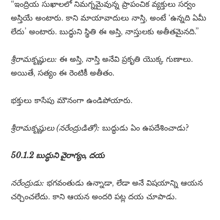
“ఇంద్రియ సుఖాలలో నిమగ్నమైవున్న ప్రాపంచిక వ్యక్తులు సర్వం
అస్తియే అంటారు. కాని మాయావాదులు నాస్తి, అంటే ‘ఉన్నది ఏమీ
లేదు’ అంటారు. బుద్ధుని స్థితి ఈ అస్తి, నాస్తులకు అతీతమైనది.”
శ్రీరామకృష్ణులు:
ఈ అస్తి, నాస్తి అనేవి ప్రకృతి యొక్క గుణాలు.
అయితే, సత్యం ఈ రెంటికీ అతీతం.
భక్తులు కాసేపు మౌనంగా ఉండిపోయారు.
శ్రీరామకృష్ణులు (నరేంద్రుడితో):
బుద్ధుడు ఏం ఉపదేశించాడు?
50.1.2 బుద్ధుని వైరాగ్యం, దయ
నరేంద్రుడు:
భగవంతుడు ఉన్నాడా, లేడా అనే విషయాన్ని ఆయన
చర్చించలేదు. కాని ఆయన అందరి పట్ల దయ చూపాడు.