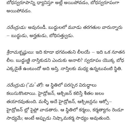
బోధస్వరూపాన్ని ధ్యానిస్తూ అట్లే అయిపోవడం, బోధస్వరూపంగా
అయిపోవడం.
నరేంద్రుడు:
అవునండీ. బుద్ధులలో మూడు తరగతుల వారున్నారు
– బుద్ధుడు, అర్హతుడు, బోధిసత్త్వుడు.
శ్రీరామకృష్ణులు:
ఇది కూడా భగవంతుని లీలయే – ఇది ఒక నూతన
లీల. బుద్ధుణ్ణి నాస్తికుడని ఎందుకు అనాలి? స్వరూపం యొక్క బోధ
ఎక్కడైతే ఉంటుందో అది అస్తి, నాస్తిలకు మధ్య ఉన్నటువంటి స్థితి.
నరేంద్రుడు (‘మ’ తో):
ఆ స్థితిలో పరస్పర విరుద్ధాలు
కలుసుకొంటాయి. హైడ్రోజన్, ఆక్సిజన్ కలిస్తే శీతల జలం
తయారవుతుంది. మళ్ళీ అదే హైడ్రోజన్, ఆక్సిజన్లను ఆక్సో–
హైడ్రోజన్ బ్లో పైప్లో వాడతారు. ఆ స్థితిలో కర్మలు, కర్మత్యాగం రెండూ
సాధ్యమే; అంటే అప్పుడు నిష్కామకర్మ సాధ్యం అవుతుంది.