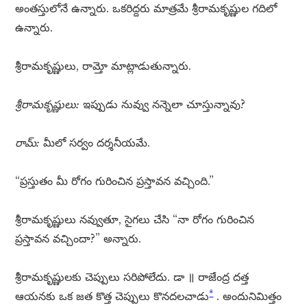
అంతస్తులోనే ఉన్నారు. ఒకరిద్దరు మాత్రమే శ్రీరామకృష్ణుల గదిలో
ఉన్నారు.
శ్రీరామకృష్ణులు, రామ్తో మాట్లాడుతున్నారు.
శ్రీరామకృష్ణులు:
ఇప్పుడు నువ్వు నన్నెలా చూస్తున్నావు?
రామ్:
మీలో సర్వం దర్శనీయమే.
“ప్రస్తుతం మీ రోగం గురించిన ప్రస్తావన వచ్చింది.”
శ్రీరామకృష్ణులు నవ్వుతూ, సైగలు చేసి “నా రోగం గురించిన
ప్రస్తావన వచ్చిందా?” అన్నారు.
శ్రీరామకృష్ణులకు చెప్పులు సరిపోలేదు. డా ॥ రాజేంద్ర దత్త
*
ఆయనకు ఒక జత కొత్త చెప్పులు కొనదలచాడు
. అందునిమిత్తం