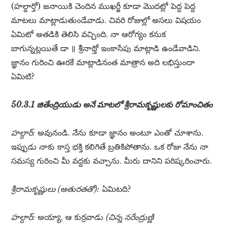
(హల్దార్తో) జనాయికి చెందిన ముఖర్జీ కూడా మొదట్లో పెద్ద పెద్ద
మాటలు మాట్లాడుతుండేవాడు. చివరి రోజుల్లో అసలు విషయం
ఏమిటో అతడికి తెలిసి వచ్చింది. నా ఆరోగ్యం కనుక
బాగున్నట్లయితే డా ॥ శ్రీనాథ్తో ఇంకాసేపు మాట్లాడి ఉండేవాడిని.
జ్ఞానం గురించి ఊరకే మాట్లాడినంత మాత్రాన అది లభిస్తుందా
ఏమిటి?
50.3.1 జితేంద్రియుడు అనే మాటలో శ్రీరామకృష్ణులకు రోమాంచితం
హల్దార్:
అవునండి. నేను కూడా జ్ఞానం అంటూ ఎంతో చూశాను.
ఇప్పుడు నాకు కాస్త భక్తి కలిగితే బ్రతికిపోతాను. ఒక రోజు నేను నా
సమస్య గురించి మీ వద్దకు వచ్చాను. మీరు దానిని పరిష్కరించారు.
శ్రీరామకృష్ణులు (ఆతురతతో):
ఏమిటది?
హల్దార్:
అయ్యా, ఆ కుర్రవాడు
(చిన్న నరేంద్రుణ్ణి