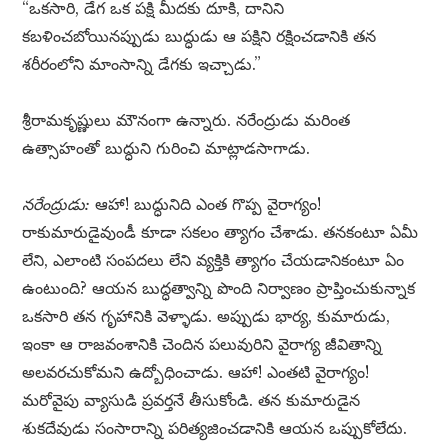
“ఒకసారి, డేగ ఒక పక్షి మీదకు దూకి, దానిని
కబళించబోయినప్పుడు బుద్ధుడు ఆ పక్షిని రక్షించడానికి తన
శరీరంలోని మాంసాన్ని డేగకు ఇచ్చాడు.”
శ్రీరామకృష్ణులు మౌనంగా ఉన్నారు. నరేంద్రుడు మరింత
ఉత్సాహంతో బుద్ధుని గురించి మాట్లాడసాగాడు.
నరేంద్రుడు:
ఆహా! బుద్ధునిది ఎంత గొప్ప వైరాగ్యం!
రాకుమారుడైవుండీ కూడా సకలం త్యాగం చేశాడు. తనకంటూ ఏమీ
లేని, ఎలాంటి సంపదలు లేని వ్యక్తికి త్యాగం చేయడానికంటూ ఏం
ఉంటుంది? ఆయన బుద్ధత్వాన్ని పొంది నిర్వాణం ప్రాప్తించుకున్నాక
ఒకసారి తన గృహానికి వెళ్ళాడు. అప్పుడు భార్య, కుమారుడు,
ఇంకా ఆ రాజవంశానికి చెందిన పలువురిని వైరాగ్య జీవితాన్ని
అలవరచుకోమని ఉద్బోధించాడు. ఆహా! ఎంతటి వైరాగ్యం!
మరోవైపు వ్యాసుడి ప్రవర్తనే తీసుకోండి. తన కుమారుడైన
శుకదేవుడు సంసారాన్ని పరిత్యజించడానికి ఆయన ఒప్పుకోలేదు.