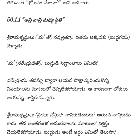
తరువాత “భోజనం చేశావా?” అని అడిగారు.
50.1.1 “అస్తి నాస్తి మధ్య స్థితి”
శ్రీరామకృష్ణులు (‘మ’ తో, నవ్వుతూ):
ఇతడు అక్కడకు (బుద్ధగయ)
వెళ్ళాడు.
‘మ’ (నరేంద్రుడితో):
బుద్ధుడి సిద్ధాంతాలు ఏమిటి?
నరేంద్రుడు:
తపస్సు ద్వారా ఆయన సాక్షాత్కరించుకొన్న
విషయాలను మాటలలో చెప్పలేకపోయాడు. ఆ కారణంగా లోకులు
ఆయన్ను నాస్తికుడన్నారు.
శ్రీరామకృష్ణులు (సైగలు చేస్తూ):
నాస్తికుడెందుకు? ఆయన నాస్తికుడు
కాదు. తన ఆంతరంగిక అనుభవాలను మాటలలో వ్యక్తం
చేయలేకపోయాడు. బుద్ధుడు అంటే అర్థం ఏమిటో తెలుసా?