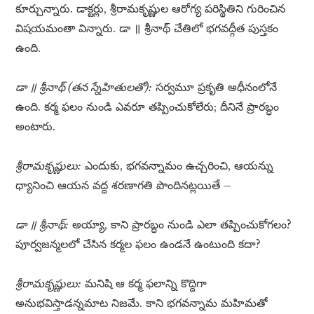
కూర్చున్నారు. డాక్టర్లు, శ్రీరామకృష్ణుల ఆరోగ్య పరిస్థితిని గురించిన
విషయమంతా విన్నారు. డా ॥ శ్రీనాథ్ చేతిలో భగవద్గీత పుస్తకం
ఉంది.
డా ॥ శ్రీనాథ్ (తన స్నేహితులతో):
సర్వమూ ప్రకృతి అధీనంలోనే
ఉంది. కర్మ ఫలం నుండి ఎవరూ తప్పించుకోలేరు; దీనినే ప్రారబ్ధం
అంటారు.
శ్రీరామకృష్ణులు:
ఎందుకు, భగవన్నామం ఉచ్చరించి, ఆయన్ను
ధ్యానించి ఆయన వద్ద శరణాగతి పొందినట్లయితే –
డా ॥ శ్రీనాథ్:
అయ్యా, కాని ప్రారబ్ధం నుండి ఎలా తప్పించుకోగలం?
పూర్వజన్మలలో చేసిన కర్మల ఫలం ఉండనే ఉంటుంది కదా?
శ్రీరామకృష్ణులు:
మనిషి ఆ కర్మ ఫలాన్ని కొద్దిగా
అనుభవిస్తాడన్నమాట నిజమే. కాని భగవన్నామ మహిమతో