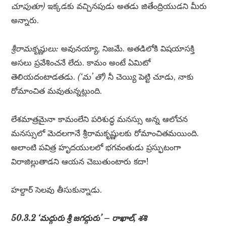
చూపుతూ)
ఇక్కడకు వచ్చినపుడు అతడు జితేంద్రియుడని మీరు
అన్నారు.
శ్రీరామకృష్ణులు:
అవునయ్యా, నిజమే. అతడిలోకి విషయాసక్తి
అసలు ప్రవేశించనే లేదు. కామం అంటే ఏమిటో
తెలియదంటాడతడు.
(‘మ’ తో)
నీ చెయ్యి పెట్టి చూడు, నాకు
రోమాంచిత మవుతున్నట్లుంది.
లేశమాత్రమైనా కామంలేని పరిశుద్ధ మనస్సు అన్న ఆలోచన
మనస్సులో మెదలగానే శ్రీరామకృష్ణులకు రోమాంచితమయింది.
అలాంటి పవిత్ర హృదయులలో భగవంతుడు ప్రస్ఫుటంగా
విరాజిల్లుతాడని ఆయన చెబుతుంటారు కదా!
హల్దార్ సెలవు తీసుకున్నాడు.
50.3.2 ‘మద్గురు శ్రీ జగద్గురు’ – రాఖాల్, శశి