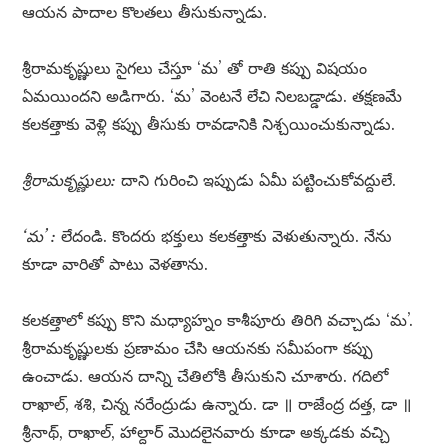
ఆయన పాదాల కొలతలు తీసుకున్నాడు.
శ్రీరామకృష్ణులు సైగలు చేస్తూ ‘మ’ తో రాతి కప్పు విషయం
ఏమయిందని అడిగారు. ‘మ’ వెంటనే లేచి నిలబడ్డాడు. తక్షణమే
కలకత్తాకు వెళ్లి కప్పు తీసుకు రావడానికి నిశ్చయించుకున్నాడు.
శ్రీరామకృష్ణులు:
దాని గురించి ఇప్పుడు ఏమీ పట్టించుకోవద్దులే.
‘మ’ :
లేదండి. కొందరు భక్తులు కలకత్తాకు వెళుతున్నారు. నేను
కూడా వారితో పాటు వెళతాను.
కలకత్తాలో కప్పు కొని మధ్యాహ్నం కాశీపూరు తిరిగి వచ్చాడు ‘మ’.
శ్రీరామకృష్ణులకు ప్రణామం చేసి ఆయనకు సమీపంగా కప్పు
ఉంచాడు. ఆయన దాన్ని చేతిలోకి తీసుకుని చూశారు. గదిలో
రాఖాల్, శశి, చిన్న నరేంద్రుడు ఉన్నారు. డా ॥ రాజేంద్ర దత్త, డా ॥
శ్రీనాథ్, రాఖాల్, హాల్దార్ మొదలైనవారు కూడా అక్కడకు వచ్చి