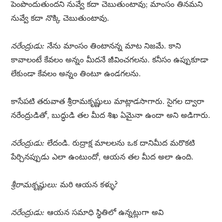
పెంపొందుతుందని నువ్వే కదా చెబుతుంటావు; మాంసం తినమని
నువ్వే కదా నొక్కి చెబుతుంటావు.
నరేంద్రుడు:
నేను మాంసం తింటానన్న మాట నిజమే. కాని
కావాలంటే కేవలం అన్నం మీదనే జీవించగలను. కనీసం ఉప్పుకూడా
లేకుండా కేవలం అన్నం తింటూ ఉండగలను.
కాసేపటి తరువాత శ్రీరామకృష్ణులు మాట్లాడసాగారు. సైగల ద్వారా
నరేంద్రుడితో, బుద్ధుడి తల మీద శిఖ ఏమైనా ఉందా అని అడిగారు.
నరేంద్రుడు:
లేదండి. రుద్రాక్ష మాలలను ఒక దానిమీద మరొకటి
పేర్చినప్పుడు ఎలా ఉంటుందో, ఆయన తల మీద అలా ఉంది.
శ్రీరామకృష్ణులు:
మరి ఆయన కళ్ళు?
నరేంద్రుడు:
ఆయన సమాధి స్థితిలో ఉన్నట్లుగా అవి