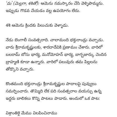
‘మ’ (మెల్లగా, శశితో):
ఆమెను నమస్కారం చేసి వెళ్ళిపొమ్మను.
ఇప్పుడు గొడవ చేయడం వల్ల ఉపయోగం లేదు.
శశి ఆమెను క్రిందకు పిలుచుకు వెళ్ళాడు.
నేడు బెంగాలీ సంవత్సరాది. చాలామంది భక్తురాండ్రు వచ్చాడు.
వారు శ్రీరామకృష్ణులకు, శారదాదేవికి ప్రణామం చేశారు. వారిలో
బలరామ్ బోసు భార్య, మనోమోహన్ భార్య, బాగ్బజార్కు చెందిన
బ్రాహ్మణి కూడా ఉన్నారు. వారిలో పలువురు తమ పిల్లలను
తోడ్కొని వచ్చారు.
కొంతమంది భక్తురాండ్రు శ్రీరామకృష్ణుల పాదాలపై పువ్వులు
సమర్పించారు. తొమ్మిది లేక పది సంవత్సరాల వయస్సు ఉన్న
ఇద్దరు బాలికలు కొన్ని పాటలు పాడారు. అందులో ఒక పాట:
విశ్రాంతికై మేము విలపించినాము