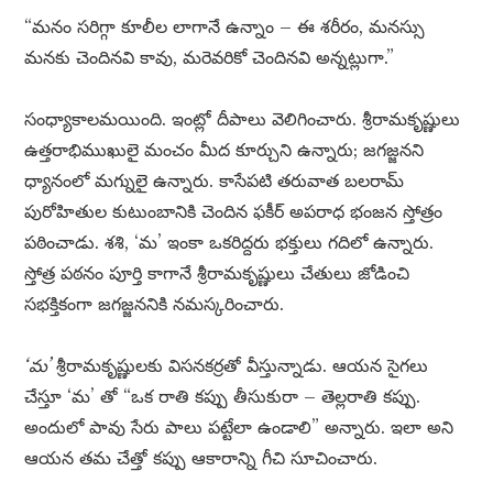
“మనం సరిగ్గా కూలీల లాగానే ఉన్నాం – ఈ శరీరం, మనస్సు
మనకు చెందినవి కావు, మరెవరికో చెందినవి అన్నట్లుగా.”
సంధ్యాకాలమయింది. ఇంట్లో దీపాలు వెలిగించారు. శ్రీరామకృష్ణులు
ఉత్తరాభిముఖులై మంచం మీద కూర్చుని ఉన్నారు; జగజ్జనని
ధ్యానంలో మగ్నులై ఉన్నారు. కాసేపటి తరువాత బలరామ్
పురోహితుల కుటుంబానికి చెందిన ఫకీర్ అపరాధ భంజన స్తోత్రం
పఠించాడు. శశి, ‘మ’ ఇంకా ఒకరిద్దరు భక్తులు గదిలో ఉన్నారు.
స్తోత్ర పఠనం పూర్తి కాగానే శ్రీరామకృష్ణులు చేతులు జోడించి
సభక్తికంగా జగజ్జననికి నమస్కరించారు.
‘మ’
శ్రీరామకృష్ణులకు విసనకర్రతో వీస్తున్నాడు. ఆయన సైగలు
చేస్తూ ‘మ’ తో “ఒక రాతి కప్పు తీసుకురా – తెల్లరాతి కప్పు.
అందులో పావు సేరు పాలు పట్టేలా ఉండాలి” అన్నారు. ఇలా అని
ఆయన తమ చేత్తో కప్పు ఆకారాన్ని గీచి సూచించారు.