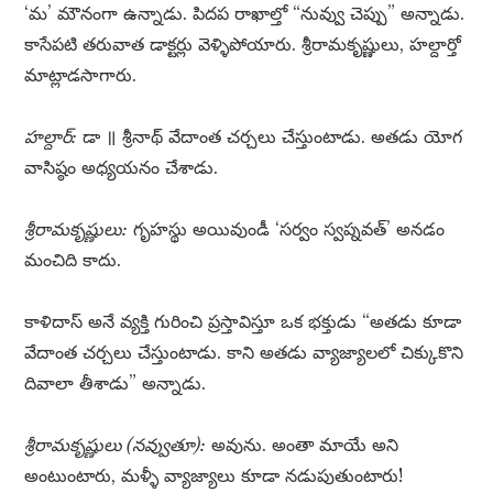
‘మ’ మౌనంగా ఉన్నాడు. పిదప రాఖాల్తో “నువ్వు చెప్పు” అన్నాడు.
కాసేపటి తరువాత డాక్టర్లు వెళ్ళిపోయారు. శ్రీరామకృష్ణులు, హల్దార్తో
మాట్లాడసాగారు.
హల్దార్:
డా ॥ శ్రీనాథ్ వేదాంత చర్చలు చేస్తుంటాడు. అతడు యోగ
వాసిష్ఠం అధ్యయనం చేశాడు.
శ్రీరామకృష్ణులు:
గృహస్థు అయివుండీ ‘సర్వం స్వప్నవత్’ అనడం
మంచిది కాదు.
కాళిదాస్ అనే వ్యక్తి గురించి ప్రస్తావిస్తూ ఒక భక్తుడు “అతడు కూడా
వేదాంత చర్చలు చేస్తుంటాడు. కాని అతడు వ్యాజ్యాలలో చిక్కుకొని
దివాలా తీశాడు” అన్నాడు.
శ్రీరామకృష్ణులు (నవ్వుతూ):
అవును. అంతా మాయే అని
అంటుంటారు, మళ్ళీ వ్యాజ్యాలు కూడా నడుపుతుంటారు!