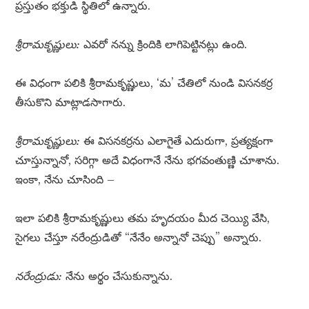
ప్రస్తుతం భక్తుడి స్థితిలో ఉన్నారు.
శ్రీరామకృష్ణులు:
ఎవరో నన్ను క్రిందికి లాగిపెట్టినట్లు ఉంది.
ఈ విధంగా పలికి శ్రీరామకృష్ణులు, ‘మ’ చేతిలో నుండి విసనకర్ర
తీసుకొని మాట్లాడసాగారు.
శ్రీరామకృష్ణులు:
ఈ విసనకర్రను ఎలాగైతే ఎదురుగా, ప్రత్యక్షంగా
చూస్తున్నానో, సరిగ్గా అదే విధంగానే నేను భగవంతుణ్ణి చూశాను.
ఇంకా, నేను చూసింది –
ఇలా పలికి శ్రీరామకృష్ణులు తమ హృదయం మీద చెయ్యి వేసి,
సైగలు చేస్తూ నరేంద్రుడితో “నేనేం అన్నానో చెప్పు” అన్నారు.
నరేంద్రుడు:
నేను అర్థం చేసుకున్నాను.