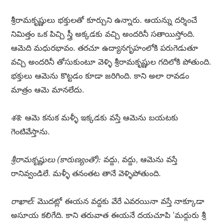
శ్రీరామకృష్ణులు భక్తులతో కూర్చుని ఉన్నారు. ఆయన్ను దర్శించే
నిమిత్తం ఒక పిచ్చి స్త్రీ అక్కడకు వచ్చి అందరినీ సతాయిస్తోంది.
ఆమెది మధురభావం. తరచూ ఉద్యానగృహంలోకి పరుగెడుతూ
వచ్చి అందరినీ తోసుకుంటూ వెళ్ళి శ్రీరామకృష్ణుల గదిలోకి పోతుంది.
భక్తులు ఆమెను కొట్టడం కూడా జరిగింది. కాని అలా రావడం
మాత్రం ఆమె మానలేదు.
శశి:
ఆమె కనుక మళ్ళీ ఇక్కడకు వస్తే ఆమెను బయటకు
గెంటివేస్తాను.
శ్రీరామకృష్ణులు (కారుణ్యంతో):
వద్దు, వద్దు, ఆమెను వస్తే
రానివ్వండిలే. మళ్ళీ తనంతట తానే వెళ్ళిపోతుంది.
రాఖాల్:
మొదట్లో ఈయన వద్దకు వేరే ఎవరయినా వస్తే నాక్కూడా
అసూయ కలిగేది. కాని తరువాత ఈయనే దయచూపి ‘మద్గురు శ్రీ