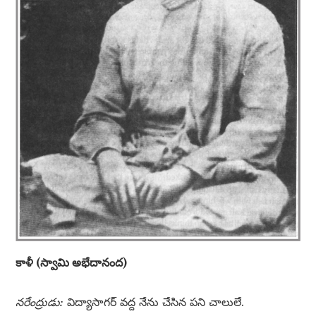
కాళీ (స్వామి అభేదానంద)
నరేంద్రుడు:
విద్యాసాగర్ వద్ద నేను చేసిన పని చాలులే.