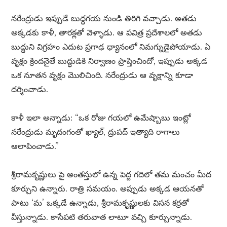
నరేంద్రుడు ఇప్పుడే బుద్ధగయ నుండి తిరిగి వచ్చాడు. అతడు
అక్కడకు కాళీ, తారక్లతో వెళ్ళాడు. ఆ పవిత్ర ప్రదేశాలలో అతడు
బుద్ధుని విగ్రహం ఎదుట ప్రగాఢ ధ్యానంలో నిమగ్నుడైపోయాడు. ఏ
వృక్షం క్రిందనైతే బుద్ధుడికి నిర్వాణం ప్రాప్తించిందో, ఇప్పుడు అక్కడ
ఒక నూతన వృక్షం మొలిచింది. నరేంద్రుడు ఆ వృక్షాన్ని కూడా
దర్శించాడు.
కాళీ ఇలా అన్నాడు: “ఒక రోజు గయలో ఉమేష్బాబు ఇంట్లో
నరేంద్రుడు మృదంగంతో ఖ్యాల్, ద్రుపద్ ఇత్యాది రాగాలు
ఆలాపించాడు.”
శ్రీరామకృష్ణులు పై అంతస్తులో ఉన్న పెద్ద గదిలో తమ మంచం మీద
కూర్చుని ఉన్నారు. రాత్రి సమయం. అప్పుడు అక్కడ ఆయనతో
పాటు ‘మ’ ఒక్కడే ఉన్నాడు, శ్రీరామకృష్ణులకు విసన కర్రతో
వీస్తున్నాడు. కాసేపటి తరువాత లాటూ వచ్చి కూర్చున్నాడు.