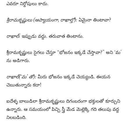
ఎవరూ నిర్దోషులు కాదు.
శ్రీరామకృష్ణులు (ఆప్యాయంగా, రాఖాల్తో):
ఏమైనా తింటావా?
రాఖాల్:
ఇప్పుడు వద్దు. తరువాత తింటాను.
శ్రీరామకృష్ణులు సైగలు చేస్తూ “భోజనం ఇక్కడే చేస్తావా?” అని ‘మ’
ను అడిగారు.
రాఖాల్(‘మ’ తో):
మీరు భోజనం ఇక్కడే చెయ్యండి. ఈయన
చెబుతున్నారు కదా!
ఐదేళ్ళ బాలుడిలా శ్రీరామకృష్ణులు దిగంబరంగా భక్తులతో కూర్చుని
ఉన్నారు. ఆ సమయంలో పిచ్చి స్త్రీ మేడ మెట్లెక్కి గది తలుపు వద్ద
నిలబడింది.