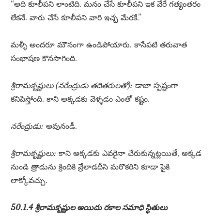
“అది కూలీపని లాంటిది. మనం చేసే కూలీపని ఇక వేరే గత్యంతరం
లేకనే. వారు చేసే కూలీపని వారి ఇచ్ఛ మేరకే.”
మళ్ళీ అందరూ మౌనంగా ఉండిపోయారు. కాసేపటి తరువాత
సంభాషణ కొనసాగింది.
శ్రీరామకృష్ణులు (నరేంద్రుడు తదితరులతో):
డాబా స్పష్టంగా
కనిపిస్తోంది. కాని అక్కడకు వెళ్ళడం ఎంతో కష్టం.
నరేంద్రుడు:
అవునండీ.
శ్రీరామకృష్ణులు:
కాని అక్కడకు ఎవరైనా చేరుకున్నట్లయితే, అక్కడ
నుండి త్రాడును క్రిందికి వ్రేలాడదీసి మరొకరిని కూడా పైకి
లాక్కోవచ్చు.
50.1.4 శ్రీరామకృష్ణుల అయిదు రకాల సమాధి స్థితులు