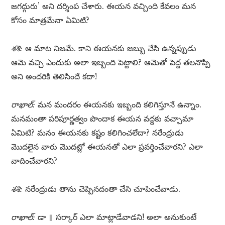
జగద్గురు’ అని దర్శింప చేశారు. ఈయన వచ్చింది కేవలం మన
కోసం మాత్రమేనా ఏమిటి?
శశి:
ఆ మాట నిజమే. కాని ఈయనకు జబ్బు చేసి ఉన్నప్పుడు
ఆమె వచ్చి ఎందుకు అలా ఇబ్బంది పెట్టాలి? ఆమెతో పెద్ద తలనొప్పి
అని అందరికి తెలిసిందే కదా!
రాఖాల్:
మన మందరం ఈయనకు ఇబ్బంది కలిగిస్తూనే ఉన్నాం.
మనమంతా పరిపూర్ణత్వం పొందాక ఈయన వద్దకు వచ్చామా
ఏమిటి? మనం ఈయనకు కష్టం కలిగించలేదా? నరేంద్రుడు
మొదలైన వారు మొదట్లో ఈయనతో ఎలా ప్రవర్తించేవారని? ఎలా
వాదించేవారని?
శశి:
నరేంద్రుడు తాను చెప్పినదంతా చేసి చూపించేవాడు.
రాఖాల్:
డా ॥ సర్కార్ ఎలా మాట్లాడేవాడని! అలా అనుకుంటే