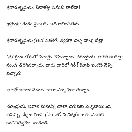
శ్రీరామకృష్ణులు:
పేనాకత్తి తీసుకు రాలేదా?
భక్తుడు:
రెండు పైసలకు అది లభించలేదు.
శ్రీరామకృష్ణులు (ఆతురతతో):
త్వరగా వెళ్ళి దాన్ని పట్రా.
‘మ’
క్రింద తోటలో పచార్లు చేస్తున్నాడు. నరేంద్రుడు, తారక్ కలకత్తా
నుండి తిరిగివచ్చారు. వారు దారిలో గిరీశ్ ఘోష్ ఇంటికి వెళ్ళి
వచ్చారు.
తారక్:
ఇవాళ మేము చాలా ఎక్కువగా తిన్నాం.
నరేంద్రుడు:
ఇవాళ మనస్సు చాలా దిగువకు వెళ్ళిపోయింది.
తపస్సు చేద్దాం రండి.
(‘మ’ తో)
మనశ్శరీరాలకు ఎంతటి
బానిసత్వమో చూడండి.