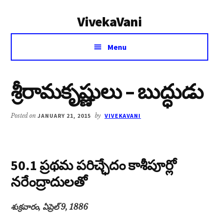
Additional
Skip
Skip
VivekaVani
to
to
menu
main
primary
Voice
content
sidebar
Menu
of
Vivekananda
శ్రీరామకృష్ణులు – బుద్ధుడు
Posted on
JANUARY 21, 2015
by
VIVEKAVANI
50.1 ప్రథమ పరిచ్ఛేదం కాశీపూర్లో
నరేంద్రాదులతో
శుక్రవారం, ఏప్రెల్ 9, 1886