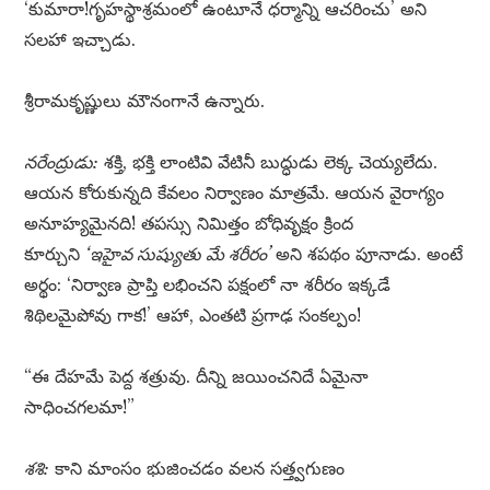
‘కుమారా!గృహస్థాశ్రమంలో ఉంటూనే ధర్మాన్ని ఆచరించు’ అని
సలహా ఇచ్చాడు.
శ్రీరామకృష్ణులు మౌనంగానే ఉన్నారు.
నరేంద్రుడు:
శక్తి, భక్తి లాంటివి వేటినీ బుద్ధుడు లెక్క చెయ్యలేదు.
ఆయన కోరుకున్నది కేవలం నిర్వాణం మాత్రమే. ఆయన వైరాగ్యం
అనూహ్యమైనది! తపస్సు నిమిత్తం బోధివృక్షం క్రింద
కూర్చుని
‘ఇహైవ సుష్యుతు మే శరీరం’
అని శపథం పూనాడు. అంటే
అర్థం: ‘నిర్వాణ ప్రాప్తి లభించని పక్షంలో నా శరీరం ఇక్కడే
శిథిలమైపోవు గాక!’ ఆహా, ఎంతటి ప్రగాఢ సంకల్పం!
“ఈ దేహమే పెద్ద శత్రువు. దీన్ని జయించనిదే ఏమైనా
సాధించగలమా!”
శశి:
కాని మాంసం భుజించడం వలన సత్త్వగుణం