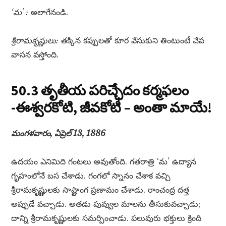
‘మ’ :
అలాగేనండి.
శ్రీరామకృష్ణులు:
తక్కిన కప్పులతో కూర వేసుకుని తింటుంటే చేప
వాసన వస్తోంది.
50.3 తృతీయ పరిచ్ఛేదం కర్మఫలం
-ఈశ్వరకోటి, జీవకోటి – అంతా మాయే!
మంగళవారం, ఏప్రెల్ 13, 1886
ఉదయం ఎనిమిది గంటలు అవుతోంది. గతరాత్రి ‘మ’ ఉద్యాన
గృహంలోనే బస చేశాడు. గంగలో స్నానం చేశాక వచ్చి
శ్రీరామకృష్ణులకు సాష్టాంగ ప్రణామం చేశాడు. రాంచంద్ర దత్త
అప్పుడే వచ్చాడు. అతడు పువ్వుల మాలను తీసుకువచ్చాడు;
దాన్ని శ్రీరామకృష్ణులకు సమర్పించాడు. పలువురు భక్తులు క్రింది