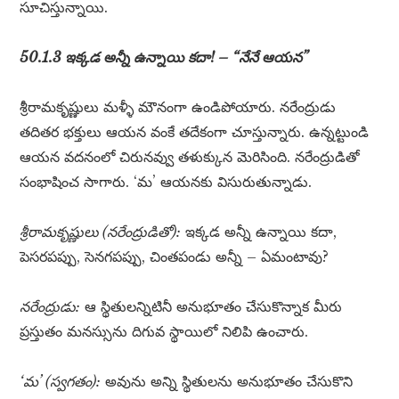
సూచిస్తున్నాయి.
50.1.3 ఇక్కడ అన్నీ ఉన్నాయి కదా! – “నేనే ఆయన”
శ్రీరామకృష్ణులు మళ్ళీ మౌనంగా ఉండిపోయారు. నరేంద్రుడు
తదితర భక్తులు ఆయన వంకే తదేకంగా చూస్తున్నారు. ఉన్నట్టుండి
ఆయన వదనంలో చిరునవ్వు తళుక్కున మెరిసింది. నరేంద్రుడితో
సంభాషించ సాగారు. ‘మ’ ఆయనకు విసురుతున్నాడు.
శ్రీరామకృష్ణులు (నరేంద్రుడితో):
ఇక్కడ అన్నీ ఉన్నాయి కదా,
పెసరపప్పు, సెనగపప్పు, చింతపండు అన్నీ – ఏమంటావు?
నరేంద్రుడు:
ఆ స్థితులన్నిటినీ అనుభూతం చేసుకొన్నాక మీరు
ప్రస్తుతం మనస్సును దిగువ స్థాయిలో నిలిపి ఉంచారు.
‘మ’ (స్వగతం):
అవును అన్ని స్థితులను అనుభూతం చేసుకొని