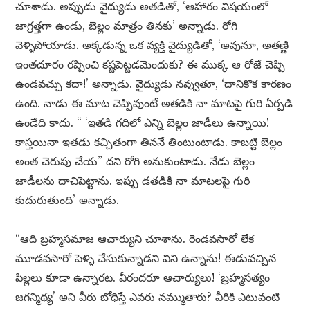
చూశాడు. అప్పుడు వైద్యుడు అతడితో, ‘ఆహారం విషయంలో
జాగ్రత్తగా ఉండు, బెల్లం మాత్రం తినకు’ అన్నాడు. రోగి
వెళ్ళిపోయాడు. అక్కడున్న ఒక వ్యక్తి వైద్యుడితో, ‘అవునూ, అతణ్ణి
ఇంతదూరం రప్పించి కష్టపెట్టడమెందుకు? ఈ ముక్క ఆ రోజే చెప్పి
ఉండవచ్చు కదా!’ అన్నాడు. వైద్యుడు నవ్వుతూ, ‘దానికొక కారణం
ఉంది. నాడు ఈ మాట చెప్పివుంటే అతడికి నా మాటపై గురి ఏర్పడి
ఉండేది కాదు. “ ‘ఇతడి గదిలో ఎన్ని బెల్లం జాడీలు ఉన్నాయి!
కాస్తయినా ఇతడు కచ్చితంగా తిననే తింటుంటాడు. కాబట్టి బెల్లం
అంత చెరుపు చేయ” దని రోగి అనుకుంటాడు. నేడు బెల్లం
జాడీలను దాచిపెట్టాను. ఇప్పు డతడికి నా మాటలపై గురి
కుదురుతుంది’ అన్నాడు.
“ఆది బ్రహ్మసమాజ ఆచార్యుని చూశాను. రెండవసారో లేక
మూడవసారో పెళ్ళి చేసుకున్నాడని విని ఉన్నాను! ఈడువచ్చిన
పిల్లలు కూడా ఉన్నారట. వీరందరూ ఆచార్యులు! ‘బ్రహ్మసత్యం
జగన్మిథ్య’ అని వీరు బోధిస్తే ఎవరు నమ్ముతారు? వీరికి ఎటువంటి