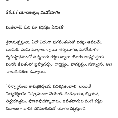
30.1.1 యోగతత్వం, మనోయోగం
మణిలాల్: మరి మా కర్తవ్యం ఏమిటి?
శ్రీరామకృష్ణులు:
ఏదో విధంగా భగవంతునితో ఐక్యం అవటమే.
అందుకు రెండు మార్గాలున్నాయి -కర్మయోగం, మనోయోగం.
గృహస్థాశ్రమంలో ఉన్నవారు కర్మల ద్వారా యోగం అభ్యసిస్తారు.
మనిషి జీవితంలో బ్రహ్మచర్యం, గార్హస్థ్యం, వానప్రస్థం, సన్న్యాసం అని
నాలుగుదశలు ఉన్నాయి.
“సన్న్యాసులు కామ్యకర్మలను పరిత్యజించాలి. అయితే
నిత్యకర్మలను నిష్కామంగా చేయాలి. దండధారణ, భిక్షాటన,
తీర్థయాత్రలు, పూజాపురస్కారాలు, జపతపాదుల వంటి కర్మల
మూలంగా వారికి భగవంతునితో యోగం సిద్ధిస్తుంది.