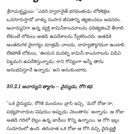
శ్రీరామకృష్ణులు:
“ఎవరి ద్వారానైతే భగవంతుడు లోకశిక్షణ
ఒనగూరుస్తాడో వాళ్ళు సంసార జీవితాన్ని త్యజించటం అవసరం.
ఆచార్యునిగా ఉన్న వ్యక్తి కామినీకాంచనాలను పరిత్యజించే తీరాలి.
లేకుంటే లోకులు అతడి ఉపదేశాలను స్వీకరించరు. అతడికి
ఆంతరంగిక వైరాగ్యం మాత్రమే చాలదు, బాహ్యత్యాగమూ ఉండాలి.
లేకపోతే లోకులు, ‘ఈయన మనల్ని కామినీ కాంచనాలను విడిచి
పెట్టమని ఉపదేశిస్తున్నాడు, కాని గోప్యంగా అన్నీ తాను
అనుభవిస్తూనే ఉన్నాడు’ అని అనుకుంటారు.
30.2.1 ఆచార్యుని త్యాగం – వైద్యుడు, రోగి కథ
“ఒక వైద్యుడు, రోగికి మందులు వ్రాసి ఇచ్చి, ‘మరో రోజు రా;
పథ్యపానాదుల విషయం అప్పుడు చెబుతాను’ అన్నాడు. ఆ రోజు
అతడి గదిలో బెల్లం ఉన్న జాడీలు కొన్ని ఉన్నాయి. ఆ రోగి ఇల్లు
సుదూరంలో ఉంది. తరువాత ఒక రోజు ఆ రోగి వచ్చి వైద్యుణ్ణి