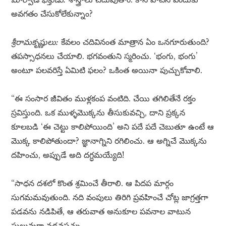
అవగతం చేసుకోలేకున్నాం?
శ్రీరామకృష్ణులు:
కేవలం చదివినంత మాత్రాన ఏం ఒనగూరుతుంది?
తపస్సాధనలు చేయాలి. భగవంతుని స్మరించు. ‘భంగు, భంగు’
అంటూ పలవరిస్తే ఏమిటి ఫలం? ఒకింత అయినా పుచ్చుకోవాలి.
“ఈ సంసార జీవితం ముళ్లకంప వంటిది. చేయి తగిలితేనే రక్తం
స్రవిస్తుంది. ఒక ముళ్ళమొక్కను తీసుకువచ్చి, దాని ప్రక్కన
కూలబడి ‘ఈ చెట్టు కాలిపోయింది’ అని పదే పదే చెబుతూ ఉంటే ఆ
మొక్క కాలిపోతుందా? జ్ఞానాగ్నిని రగిలించు. ఆ అగ్నిచే మొక్కను
దహించు, అప్పుడే అది దగ్ధమయ్యేది!
“సాధన దశలో కొంత శ్రమించే తీరాలి. ఆ పిదప మార్గం
సుగమమవుతుంది. నది వంపులు తిరిగి ప్రవహించే చోట్ల జాగ్రత్తగా
పడవను నడిపితే, ఆ తరువాత అనుకూల పవనాల వాటున
సులువుగా నడవపచ్చు.