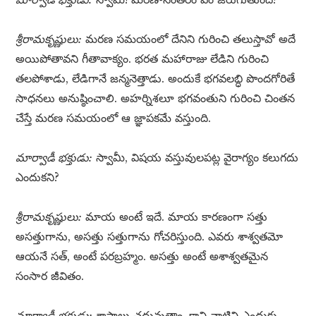
శ్రీరామకృష్ణులు:
మరణ సమయంలో దేనిని గురించి తలుస్తావో అదే
అయిపోతావని గీతావాక్యం. భరత మహారాజు లేడిని గురించి
తలపోశాడు, లేడిగానే జన్మనెత్తాడు. అందుకే భగవలబ్ధి పొందగోరితే
సాధనలు అనుష్ఠించాలి. అహర్నిశలూ భగవంతుని గురించి చింతన
చేస్తే మరణ సమయంలో ఆ జ్ఞాపకమే వస్తుంది.
మార్వాడీ భక్తుడు:
స్వామీ, విషయ వస్తువులపట్ల వైరాగ్యం కలుగదు
ఎందుకని?
శ్రీరామకృష్ణులు:
మాయ అంటే ఇదే. మాయ కారణంగా సత్తు
అసత్తుగాను, అసత్తు సత్తుగాను గోచరిస్తుంది. ఎవరు శాశ్వతమో
ఆయనే సత్, అంటే పరబ్రహ్మం. అసత్తు అంటే అశాశ్వతమైన
సంసార జీవితం.
మార్వాడీ భక్తుడు:
శాస్త్రాలు చదువుతాం. కాని వాటిని ఎందుకు