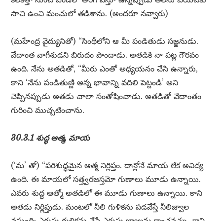
సాచి ఉంచి మంచులో తడిశాను. (అందరూ నవ్వారు)
(మహేంద్ర వైద్యునితో) “సింథీలోని ఆ మీ పండితుడు సజ్జనుడు.
వేదాంత వాగీశుడని బిరుదం పొందాడు. అతడికి నా పట్ల గౌరవం
ఉంది. నేను అతడితో, “మీరు ఎంతో అధ్యయనం చేసి ఉన్నారు,
కాని ‘నేను పండితుణ్ణి అన్న భావాన్ని వదిలి పెట్టండి’ అని
చెప్పినప్పుడు అతడు చాలా సంతోషించాడు. అతడితో వేదాంతం
గురించి ముచ్చటించాను.
30.3.1 శుద్ధ ఆత్మ, మాయ
(‘మ’ తో) “పరిశుద్ధమైన ఆత్మ నిర్లిప్తం. దాన్లోనే మాయ లేక అవిద్య
ఉంది. ఈ మాయలో సత్త్వరజస్తమో గుణాలు మూడు ఉన్నాయి.
ఎవరు శుద్ధ ఆత్మో అతడిలో ఈ మూడు గుణాలు ఉన్నాయి. కాని
అతడు నిర్లిప్తుడు. మంటలో నీలి గుళికను పడవేస్తే నీలిజ్వాల
వస్తుంది; ఎరుపు గుళికను వేస్తే ఎరుపు జ్వాలను కాంచవచ్చు. కాని