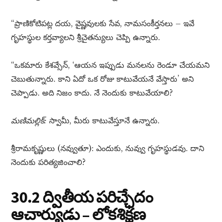
“ప్రాణికోటిపట్ల దయ, వైష్ణవులకు సేవ, నామసంకీర్తనలు – ఇవే
గృహస్థుల కర్తవ్యాలని శ్రీచైతన్యులు చెప్పి ఉన్నారు.
“ఒకమారు కేశవ్సేన్, ‘ఆయన ఇప్పుడు మనలను రెండూ చేయమని
చెబుతున్నారు. కాని ఏదో ఒక రోజు కాటువేయనే వేస్తారు’ అని
చెప్పాడు. అది నిజం కాదు. నే నెందుకు కాటువేయాలి?
మణిమల్లిక్:
స్వామీ, మీరు కాటువేస్తూనే ఉన్నారు.
శ్రీరామకృష్ణులు (నవ్వుతూ): ఎందుకు, నువ్వు గృహస్థుడవు. దాని
నెందుకు పరిత్యజించాలి?
30.2 ద్వితీయ పరిచ్ఛేదం
ఆచార్యుడు – లోకశిక్షణ