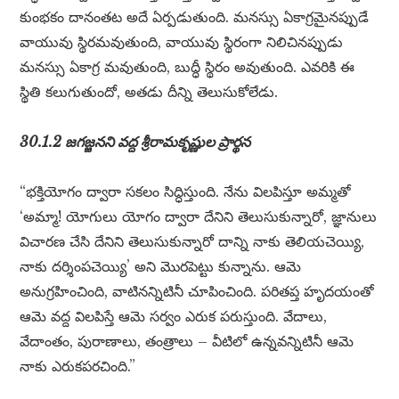
కుంభకం దానంతట అదే ఏర్పడుతుంది. మనస్సు ఏకాగ్రమైనప్పుడే
వాయువు స్థిరమవుతుంది, వాయువు స్థిరంగా నిలిచినప్పుడు
మనస్సు ఏకాగ్ర మవుతుంది, బుద్ధీ స్థిరం అవుతుంది. ఎవరికి ఈ
స్థితి కలుగుతుందో, అతడు దీన్ని తెలుసుకోలేడు.
30.1.2 జగజ్జనని వద్ద శ్రీరామకృష్ణుల ప్రార్థన
“భక్తియోగం ద్వారా సకలం సిద్ధిస్తుంది. నేను విలపిస్తూ అమ్మతో
‘అమ్మా! యోగులు యోగం ద్వారా దేనిని తెలుసుకున్నారో, జ్ఞానులు
విచారణ చేసి దేనిని తెలుసుకున్నారో దాన్ని నాకు తెలియచెయ్యి,
నాకు దర్శింపచెయ్యి’ అని మొరపెట్టు కున్నాను. ఆమె
అనుగ్రహించింది, వాటినన్నిటినీ చూపించింది. పరితప్త హృదయంతో
ఆమె వద్ద విలపిస్తే ఆమె సర్వం ఎరుక పరుస్తుంది. వేదాలు,
వేదాంతం, పురాణాలు, తంత్రాలు – వీటిలో ఉన్నవన్నిటినీ ఆమె
నాకు ఎరుకపరచింది.”