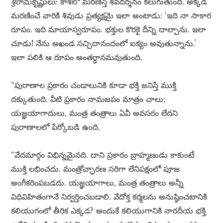
శ్రీరామకృష్ణులు:
కాశీలో మరణిస్తే శివదర్శనం కలుగుతుంది. అక్కడ
మరణించే వారికి శివుడు ప్రత్యక్షమై ఇలా అంటాడు: ‘ఇది నా సాకార
రూపం. ఇది మాయాస్వరూపం. భక్తుల కొరకై దీన్ని దాల్చాను. ఇలా
చూడు! నేను అఖండ సచ్చిదానందంలో ఐక్యం అవుతున్నాను.’
ఇలా పలికి ఆ రూపం అంతర్ధానమవుతుంది.
“పురాణాల ప్రకారం చండాలునికి కూడా భక్తి జనిస్తే ముక్తి
దక్కుతుంది. వీటి ప్రకారం నామజపం మాత్రం చాలు;
యజ్ఞయాగాదులు, మంత్ర తంత్రాలు ఏవీ అవసరం లేదని
పురాణాలలో పేర్కోబడి ఉంది.
“వేదమార్గం విభిన్నమైనది. దాని ప్రకారం బ్రాహ్మణుడు కాకుంటే
ముక్తి లభించదు. మంత్రోచ్ఛారణ సరిగా లేనిపక్షంలో పూజ
అంగీకరింపబడదు. యజ్ఞయాగాలు, మంత్ర తంత్రాలు అన్నీ
విధివిహితంగానే నిర్వర్తించబడాలి. వేదోక్త కర్మలను అనుష్ఠించటానికి
కలియుగంలో తీరిక ఎక్కడ? అందుకే కలియుగానికి నారదీయ భక్తి