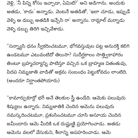
వెళ్లి, ‘నీ పిన్ని కోసం ఇచ్చాడా, ఏమిటి?’ అని అడిగాను. అందుకు
అతడు, ‘కాదు’ అన్నాడు. వెంటనే అతడితో, ‘ఇలా చూడు, ఇప్పుడే
వెళ్ళి ఆ డబ్బు అతడికి ఇచ్చేసి రా’ అన్నాను. రామ్లాల్ మర్నాడు
వెళ్ళి డబ్బు తిరిగి ఇచ్చివేశాడు.
“సన్న్యాసి ధనం స్వీకరించటమూ, భోగవస్తువుల పట్ల అనురక్తి కలిగి
ఉండటమూ ఎటువంటిదో తెలుసా? సుదీర్ఘకాలం సాత్త్వికాహారం
తింటూ బ్రహ్మచర్యాన్ని పాటిస్తూ వచ్చిన ఒక బ్రాహ్మణ వితంతువు,
పిదప నిమ్నజాతి వాడితో అక్రమ సంబంధం పెట్టుకోవడం లాంటిది.
(అందరూ నిర్ఘాంతపోయారు)
“కామార్పుకూర్లో భగీ అనే తెలకుల స్త్రీ ఉండేది. ఆమెకు పలువురు
శిష్యులు ఉన్నారు. నిమ్నజాతికి చెందిన ఆమెను పలువురు
నమస్కరించటమూ, ప్రశంసించటమూ చూసి అసూయ చెందిన
జమీందారు ఆమె మీదికి ఒక దుష్టుణ్ణి ప్రయోగించాడు. అతడు
ఆమెను వలలో వేసుకుని, శీలాన్ని అపహరించాడు. ఆమె