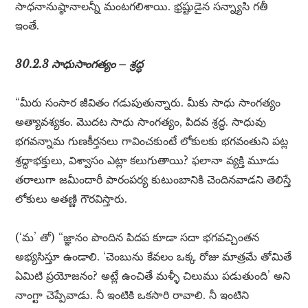
సాధనానుష్ఠానాలన్నీ మంటగలిశాయి. భ్రష్టుడైన సన్న్యాసి గతీ
ఇంతే.
30.2.3 సాధుసాంగత్యం – శ్రద్ధ
“మీరు సంసార జీవితం గడుపుతున్నారు. మీకు సాధు సాంగత్యం
అత్యావశ్యకం. మొదట సాధు సాంగత్యం, పిదవ శ్రద్ధ. సాధువు
భగవన్నామ గుణకీర్తనలు గావించకుంటే లోకులకు భగవంతుని పట్ల
శ్రద్ధాభక్తులు, విశ్వాసం ఎట్లా కలుగుతాయి? ఫలానా వ్యక్తి మూడు
తరాలుగా జమీందారీ పారంపర్య కుటుంబానికి చెందినవాడని తెలిస్తే
లోకులు అతణ్ణి గౌరవిస్తారు.
(‘మ’ తో) “జ్ఞానం పొందిన పిదప కూడా సదా భగవచ్చింతన
అభ్యసిస్తూ ఉండాలి. ‘చెంబును కేవలం ఒక్క రోజు మాత్రమే తోమితే
ఏమిటి ప్రయోజనం? అట్లే ఉంచితే మళ్ళీ చిలుము పడుతుంది’ అని
నాంగ్టా చెప్పేవాడు. నీ ఇంటికి ఒకసారి రావాలి. నీ ఇంటిని