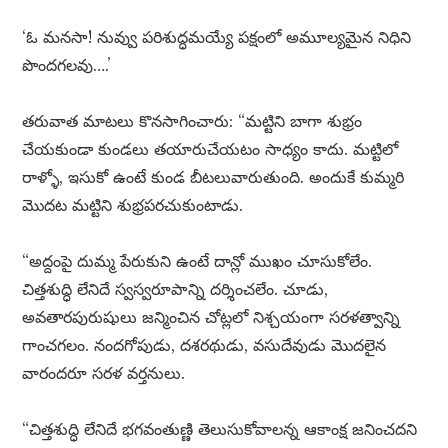
‘ఓ మనసా! నువ్వు పరిశుద్ధమయ్యే పక్షంలో అమూల్యమైన నిధిని
పొందగలవు….’
తరువాత మాటలు కొనసాగించారు: “మట్టిని బాగా శుభ్రం
చేయకుండా కుండలు తయారుచేయటం సాధ్యం కాదు. మట్టిలో
రాళ్ళో, ఇసుకో ఉంటే కుండ బీటలువారుతుంది. అందుకే కుమ్మరి
మొదట మట్టిని శుభ్రపరచుకుంటాడు.
“అద్దంపై దుమ్మ పేరుకుని ఉంటే దాన్లో ముఖం చూసుకోలేం.
చిత్తశుద్ధి లేనిదే స్వస్వరూపాన్ని దర్శించలేం. చూడు,
అవతారపురుషులు జన్మించిన చోట్లలో నిశ్చయంగా సరళత్వాన్ని
గాంచగలం. నందగోపుడు, దశరథుడు, వసుదేవుడు మొదలైన
వారందరూ సరళ వర్తనులు.
“చిత్తశుద్ధి లేనిదే భగవంతుణ్ణి తెలుసుకోవాలన్న ఆకాంక్ష జనించదని