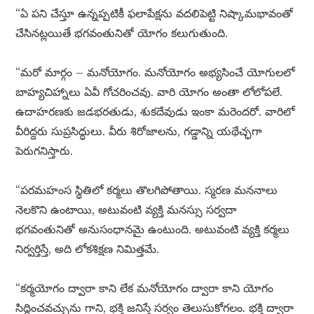
“ఏ పని చేస్తూ ఉన్నప్పటికీ ఫలాపేక్షను వదలిపెట్టి నిష్కామభావంతో
చేసినట్లయితే భగవంతునితో యోగం కలుగుతుంది.
“మరో మార్గం – మనోయోగం. మనోయోగం అభ్యసించే యోగులలో
బాహ్యచిహ్నాలు ఏవీ గోచరించవు. వారి యోగం అంతా లోలోపలే.
ఉదాహరణకు జడభరతుడు, శుకదేవుడు ఇంకా మరెందరో. వారిలో
వీరిద్దరు సుప్రసిద్ధులు. వీరు శిరోజాలను, గడ్డాన్ని యథేచ్ఛగా
పెరుగనిస్తారు.
“పరమహంస స్థితిలో కర్మలు తొలగిపోతాయి. స్మరణ మననాలు
నెలకొని ఉంటాయి, అటువంటి వ్యక్తి మనస్సు సర్వదా
భగవంతునితో అనుసంధానమై ఉంటుంది. అటువంటి వ్యక్తి కర్మలు
నిర్వర్తిస్తే, అది లోకశిక్షణ నిమిత్తమే.
“కర్మయోగం ద్వారా కాని లేక మనోయోగం ద్వారా కాని యోగం
సిద్ధించవచ్చును గాని, భక్తి జనిస్తే సర్వం తెలుసుకోగలం. భక్తి ద్వారా