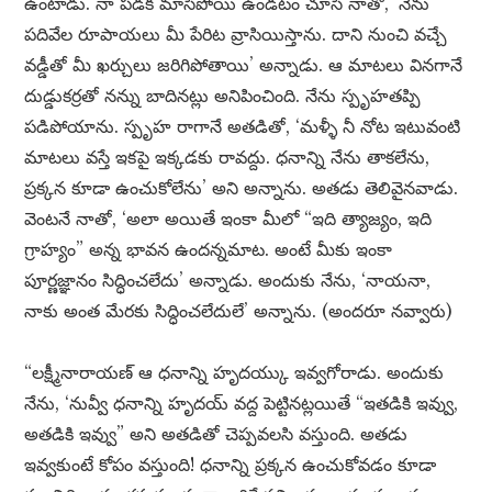
ఉంటాడు. నా పడక మాసిపోయి ఉండటం చూసి నాతో, ‘నేను
పదివేల రూపాయలు మీ పేరిట వ్రాసియిస్తాను. దాని నుంచి వచ్చే
వడ్డీతో మీ ఖర్చులు జరిగిపోతాయి’ అన్నాడు. ఆ మాటలు వినగానే
దుడ్డుకర్రతో నన్ను బాదినట్లు అనిపించింది. నేను స్పృహతప్పి
పడిపోయాను. స్పృహ రాగానే అతడితో, ‘మళ్ళీ నీ నోట ఇటువంటి
మాటలు వస్తే ఇకపై ఇక్కడకు రావద్దు. ధనాన్ని నేను తాకలేను,
ప్రక్కన కూడా ఉంచుకోలేను’ అని అన్నాను. అతడు తెలివైనవాడు.
వెంటనే నాతో, ‘అలా అయితే ఇంకా మీలో “ఇది త్యాజ్యం, ఇది
గ్రాహ్యం” అన్న భావన ఉందన్నమాట. అంటే మీకు ఇంకా
పూర్ణజ్ఞానం సిద్ధించలేదు’ అన్నాడు. అందుకు నేను, ‘నాయనా,
నాకు అంత మేరకు సిద్ధించలేదులే’ అన్నాను. (అందరూ నవ్వారు)
“లక్ష్మీనారాయణ్ ఆ ధనాన్ని హృదయ్కు ఇవ్వగోరాడు. అందుకు
నేను, ‘నువ్వీ ధనాన్ని హృదయ్ వద్ద పెట్టినట్లయితే “ఇతడికి ఇవ్వు,
అతడికి ఇవ్వు” అని అతడితో చెప్పవలసి వస్తుంది. అతడు
ఇవ్వకుంటే కోపం వస్తుంది! ధనాన్ని ప్రక్కన ఉంచుకోవడం కూడా