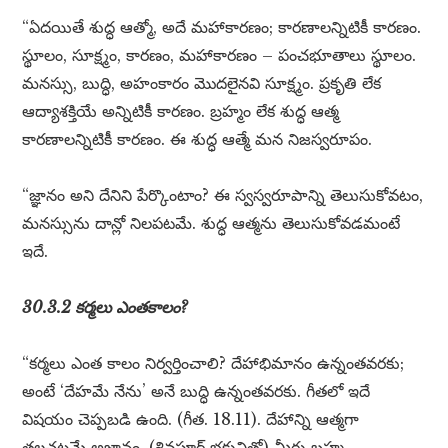
“ఏదయితే శుద్ధ ఆత్మో, అదే మహాకారణం; కారణాలన్నిటికీ కారణం.
స్థూలం, సూక్ష్మం, కారణం, మహాకారణం – పంచభూతాలు స్థూలం.
మనస్సు, బుద్ధి, అహంకారం మొదలైనవి సూక్ష్మం. ప్రకృతి లేక
ఆద్యాశక్తియే అన్నిటికీ కారణం. బ్రహ్మం లేక శుద్ధ ఆత్మ
కారణాలన్నిటికీ కారణం. ఈ శుద్ధ ఆత్మే మన నిజస్వరూపం.
“జ్ఞానం అని దేనిని పేర్కొంటాం? ఈ స్వస్వరూపాన్ని తెలుసుకోవటం,
మనస్సును దాన్లో నిలపటమే. శుద్ధ ఆత్మను తెలుసుకోవడమంటే
ఇదే.
30.3.2 కర్మలు ఎంతకాలం?
“కర్మలు ఎంత కాలం నిర్వర్తించాలి? దేహాభిమానం ఉన్నంతవరకు;
అంటే ‘దేహమే నేను’ అనే బుద్ధి ఉన్నంతవరకు. గీతలో ఇదే
విషయం చెప్పబడి ఉంది. (గీత. 18.11). దేహాన్ని ఆత్మగా
తలచటమే అజ్ఞానం. (శివపూర్ భక్తునితో) మీరు బ్రహ్మ