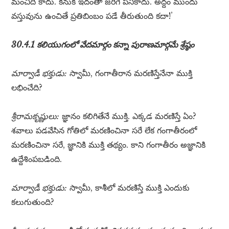
మంచిది కాదు. కనుక ఇదంతా జరిగే పనికాదు. అద్దం ముందు
వస్తువును ఉంచితే ప్రతిబింబం పడే తీరుతుంది కదా!’
30.4.1 కలియుగంలో వేదమార్గం కన్నా పురాణమార్గమే శ్రేష్ఠం
మార్వాడీ భక్తుడు:
స్వామీ, గంగాతీరాన మరణిస్తేనేనా ముక్తి
లభించేది?
శ్రీరామకృష్ణులు:
జ్ఞానం కలిగితేనే ముక్తి. ఎక్కడ మరణిస్తే ఏం?
శవాలు పడవేసిన గోతిలో మరణించినా సరే లేక గంగాతీరంలో
మరణించినా సరే, జ్ఞానికి ముక్తి తథ్యం. కాని గంగాతీరం అజ్ఞానికి
ఉద్దేశింపబడింది.
మార్వాడీ భక్తుడు:
స్వామీ, కాశీలో మరణిస్తే ముక్తి ఎందుకు
కలుగుతుంది?