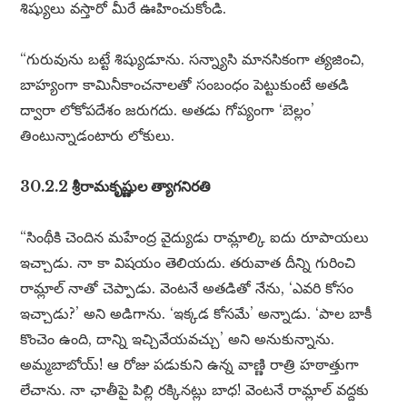
శిష్యులు వస్తారో మీరే ఊహించుకోండి.
“గురువును బట్టే శిష్యుడూను. సన్న్యాసి మానసికంగా త్యజించి,
బాహ్యంగా కామినీకాంచనాలతో సంబంధం పెట్టుకుంటే అతడి
ద్వారా లోకోపదేశం జరుగదు. అతడు గోప్యంగా ‘బెల్లం’
తింటున్నాడంటారు లోకులు.
30.2.2 శ్రీరామకృష్ణుల త్యాగనిరతి
“సింథీకి చెందిన మహేంద్ర వైద్యుడు రామ్లాల్కి ఐదు రూపాయలు
ఇచ్చాడు. నా కా విషయం తెలియదు. తరువాత దీన్ని గురించి
రామ్లాల్ నాతో చెప్పాడు. వెంటనే అతడితో నేను, ‘ఎవరి కోసం
ఇచ్చాడు?’ అని అడిగాను. ‘ఇక్కడ కోసమే’ అన్నాడు. ‘పాల బాకీ
కొంచెం ఉంది, దాన్ని ఇచ్చివేయవచ్చు’ అని అనుకున్నాను.
అమ్మబాబోయ్! ఆ రోజు పడుకుని ఉన్న వాణ్ణి రాత్రి హఠాత్తుగా
లేచాను. నా ఛాతీపై పిల్లి రక్కినట్లు బాధ! వెంటనే రామ్లాల్ వద్దకు