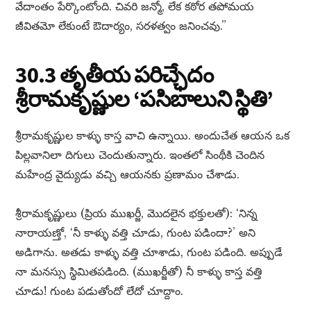
వేదాంతం పేర్కొంటోంది. చివరి జన్మో, లేక కఠోర తపోమయ
జీవితమో లేకుంటే ఔదార్యం, సరళత్వం జనించవు.”
30.3 తృతీయ పరిచ్ఛేదం
శ్రీరామకృష్ణుల ‘పసిబాలుని స్థితి’
శ్రీరామకృష్ణుల కాళ్ళు కాస్త వాచి ఉన్నాయి. అందుచేత ఆయన ఒక
పిల్లవానిలా దిగులు చెందుతున్నారు. ఇంతలో సింథీకి చెందిన
మహేంద్ర వైద్యుడు వచ్చి ఆయనకు ప్రణామం చేశాడు.
శ్రీరామకృష్ణులు (ప్రియ ముఖర్జీ, మొదలైన భక్తులతో): ‘నిన్న
నారాయణ్తో, ‘నీ కాళ్ళు వత్తి చూడు, గుంట పడిందా?’ అని
అడిగాను. అతడు కాళ్ళు వత్తి చూశాడు, గుంట పడింది. అప్పుడే
నా మనస్సు స్థిమితపడింది. (ముఖర్జీతో) నీ కాళ్ళు కాస్త వత్తి
చూడు! గుంట పడుతోందో లేదో చూద్దాం.