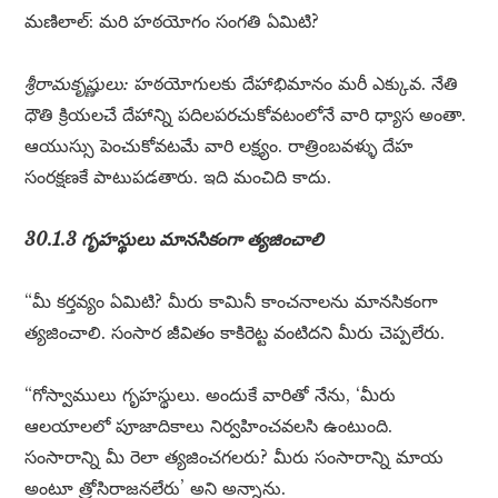
మణిలాల్: మరి హఠయోగం సంగతి ఏమిటి?
శ్రీరామకృష్ణులు:
హఠయోగులకు దేహాభిమానం మరీ ఎక్కువ. నేతి
ధౌతి క్రియలచే దేహాన్ని పదిలపరచుకోవటంలోనే వారి ధ్యాస అంతా.
ఆయుస్సు పెంచుకోవటమే వారి లక్ష్యం. రాత్రింబవళ్ళు దేహ
సంరక్షణకే పాటుపడతారు. ఇది మంచిది కాదు.
30.1.3 గృహస్థులు మానసికంగా త్యజించాలి
“మీ కర్తవ్యం ఏమిటి? మీరు కామినీ కాంచనాలను మానసికంగా
త్యజించాలి. సంసార జీవితం కాకిరెట్ట వంటిదని మీరు చెప్పలేరు.
“గోస్వాములు గృహస్థులు. అందుకే వారితో నేను, ‘మీరు
ఆలయాలలో పూజాదికాలు నిర్వహించవలసి ఉంటుంది.
సంసారాన్ని మీ రెలా త్యజించగలరు? మీరు సంసారాన్ని మాయ
అంటూ త్రోసిరాజనలేరు’ అని అన్నాను.