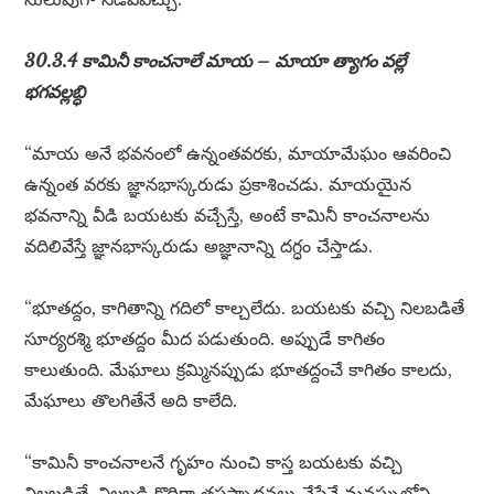
30.3.4 కామినీ కాంచనాలే మాయ – మాయా త్యాగం వల్లే
భగవల్లబ్ధి
“మాయ అనే భవనంలో ఉన్నంతవరకు, మాయామేఘం ఆవరించి
ఉన్నంత వరకు జ్ఞానభాస్కరుడు ప్రకాశించడు. మాయయైన
భవనాన్ని వీడి బయటకు వచ్చేస్తే, అంటే కామినీ కాంచనాలను
వదిలివేస్తే జ్ఞానభాస్కరుడు అజ్ఞానాన్ని దగ్ధం చేస్తాడు.
“భూతద్దం, కాగితాన్ని గదిలో కాల్చలేదు. బయటకు వచ్చి నిలబడితే
సూర్యరశ్మి భూతద్దం మీద పడుతుంది. అప్పుడే కాగితం
కాలుతుంది. మేఘాలు క్రమ్మినప్పుడు భూతద్దంచే కాగితం కాలదు,
మేఘాలు తొలగితేనే అది కాలేది.
“కామినీ కాంచనాలనే గృహం నుంచి కాస్త బయటకు వచ్చి
నిలబడితే, నిలబడి కొద్దిగా తపస్సాధనలు చేస్తేనే మనస్సులోని