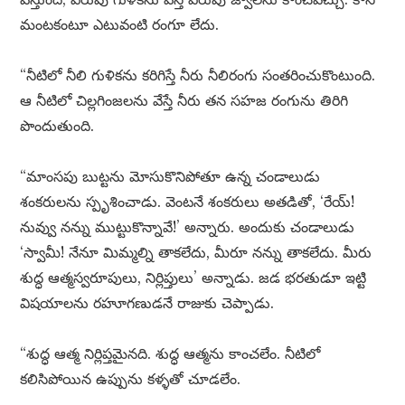
మంటకంటూ ఎటువంటి రంగూ లేదు.
“నీటిలో నీలి గుళికను కరిగిస్తే నీరు నీలిరంగు సంతరించుకొంటుంది.
ఆ నీటిలో చిల్లగింజలను వేస్తే నీరు తన సహజ రంగును తిరిగి
పొందుతుంది.
“మాంసపు బుట్టను మోసుకొనిపోతూ ఉన్న చండాలుడు
శంకరులను స్పృశించాడు. వెంటనే శంకరులు అతడితో, ‘రేయ్!
నువ్వు నన్ను ముట్టుకొన్నావే!’ అన్నారు. అందుకు చండాలుడు
‘స్వామీ! నేనూ మిమ్మల్ని తాకలేదు, మీరూ నన్ను తాకలేదు. మీరు
శుద్ధ ఆత్మస్వరూపులు, నిర్లిప్తులు’ అన్నాడు. జడ భరతుడూ ఇట్టి
విషయాలను రహూగణుడనే రాజుకు చెప్పాడు.
“శుద్ధ ఆత్మ నిర్లిప్తమైనది. శుద్ధ ఆత్మను కాంచలేం. నీటిలో
కలిసిపోయిన ఉప్పును కళ్ళతో చూడలేం.