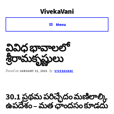
Additional
Skip
Skip
VivekaVani
to
to
menu
main
primary
Voice
content
sidebar
Menu
of
Vivekananda
వివిధ భావాలలో
శ్రీరామకృష్ణులు
Posted on
JANUARY 21, 2015
by
VIVEKAVANI
30.1 ప్రథమ పరిచ్ఛేదం మణిలాల్కి
ఉపదేశం – మత ఛాందసం కూడదు