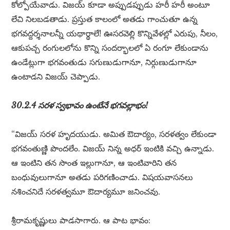
కోల్పోయేవాడు. విజయ్ కూడా అప్పుడప్పుడు హరీ హరీ అంటూ
లేచి నిలబడతాడు. ప్రస్తుత కాలంలో అతడు గాంచుతూ ఉన్న
భగవద్దర్శనాలన్నీ యథార్థాలే! ఊసరవెల్లి కొన్నివేళల్లో ఎరుపు, నీలం,
ఆకుపచ్చ రంగులలోను కొన్ని సందర్భాలలో ఏ రంగూ లేకుండాను
ఉండేట్లుగా భగవంతుడు సగుణుడుగానూ, నిర్గుణుడుగానూ
ఉంటాడని విజయ్ చెప్పాడు.
30.2.4 సరళ స్వభావం ఉంటేనే భగవల్లాభం!
“విజయ్ సరళ హృదయుడు. అమిత ఔదార్యం, సరళత్వం లేకుండా
భగవంతుణ్ణి పొందలేం. విజయ్ నిన్న అధర్ ఇంటికి వచ్చి ఉన్నాడు.
ఆ ఇంటిని తన సొంత ఇల్లుగానూ, ఆ ఇంటివారిని తన
బంధువులుగానూ అతడు పరిగణించాడు. విషయవాసనలు
నశించనిదే సరళత్వమూ ఔదార్యమూ జనించవు.
శ్రీరామకృష్ణులు పాడసాగారు. ఆ పాట భావం: