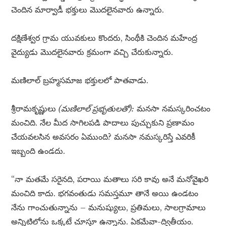
చెందిన మార్వాడీ భక్తులు మొదలైనవారు ఉన్నారు.
దక్షిణేశ్వర గ్రామ యువకులు కొందరు, సింథీకి చెందిన మహేంద్ర
వైద్యుడు మొదలైనవారు క్రమంగా వచ్చి చేరుకున్నారు.
మణిలాల్ బ్రహ్మసమాజ భక్తులలో పాతవాడు.
శ్రీరామకృష్ణులు
(మణిలాల్ ప్రభృతులతో):
మనసా నమస్కరించటం
మంచిది. నేల మీద సాగిలపడి పాదాలు పుచ్చుకుని ప్రణామం
చేయవలసిన అవసరం ఏముంది? మనసా నమస్కరిస్తే ఎవరికీ
ఇబ్బంది ఉండదు.
“నా మతమే సరైనది, పరాయి మతాలు సరి కావు అనే మనోవైఖరి
మంచిది కాదు. భగవంతుడు సమస్తమూ తానే అయి ఉండటం
నేను గాంచుతున్నాను – మనుష్యులు, ప్రతిమలు, సాలగ్రామాలు
అన్నిటిలోను ఒక్కటే చూస్తూ ఉన్నాను. ఏకమేవా-ద్వితీయం.