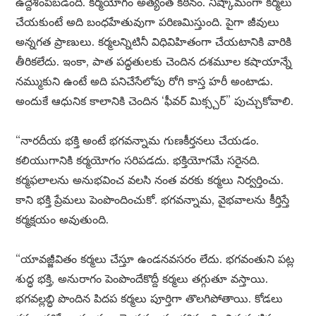
ఉద్దేశింపబడింది. కర్మయోగం అత్యంత కఠినం. నిష్కామంగా కర్మలు
చేయకుంటే అది బంధహేతువుగా పరిణమిస్తుంది. పైగా జీవులు
అన్నగత ప్రాణులు. కర్మలన్నిటినీ విధివిహితంగా చేయటానికి వారికి
తీరికలేదు. ఇంకా, పాత పద్ధతులకు చెందిన దశమూల కషాయాన్నే
నమ్ముకుని ఉంటే అది పనిచేసేలోపు రోగి కాస్త హరీ అంటాడు.
అందుకే ఆధునిక కాలానికి చెందిన ‘ఫీవర్ మిక్స్చర్” పుచ్చుకోవాలి.
“నారదీయ భక్తి అంటే భగవన్నామ గుణకీర్తనలు చేయడం.
కలియుగానికి కర్మయోగం సరిపడదు. భక్తియోగమే సరైనది.
కర్మఫలాలను అనుభవించ వలసి నంత వరకు కర్మలు నిర్వర్తించు.
కాని భక్తి ప్రేమలు పెంపొందించుకో. భగవన్నామ, వైభవాలను కీర్తిస్తే
కర్మక్షయం అవుతుంది.
“యావజ్జీవితం కర్మలు చేస్తూ ఉండనవసరం లేదు. భగవంతుని పట్ల
శుద్ధ భక్తి, అనురాగం పెంపొందేకొద్దీ కర్మలు తగ్గుతూ వస్తాయి.
భగవల్లబ్ధి పొందిన పిదప కర్మలు పూర్తిగా తొలగిపోతాయి. కోడలు