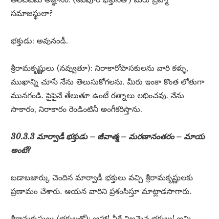
సమాజస్థులా?
భక్తుడు: అవునండీ.
శ్రీరామకృష్ణులు (నవ్వుతూ): నిరాకారోపాసకులను వారి కళ్ళు,
ముఖాన్ని చూసే నేను తెలుసుకోగలను. మీరు ఇంకా కొంత లోతుగా
మునగండి. పైపైనే తేలుతూ ఉంటే రత్నాలు లభించవు. నేను
సాకారం, నిరాకారం రెండింటినీ అంగీకరిస్తాను.
30.3.3 మార్వాడీ భక్తుడు – జీవాత్మ – మరణానంతరం – మాయ
అంటే?
బడాబజార్కు చెందిన మార్వాడీ భక్తులు వచ్చి శ్రీరామకృష్ణులకు
ప్రణామం చేశారు. ఆయన వారిని ప్రశంసిస్తూ మాట్లాడసాగారు.
శ్రీరామకృష్ణులు (భక్తులతో): ఆహా! వీరే నిజమైన భక్తులు! అన్ని