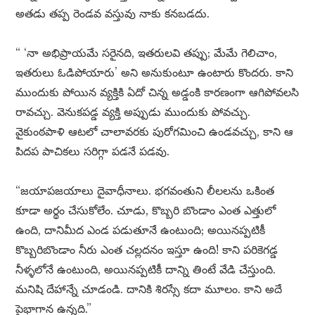
అతడు తప్ప రెండవ వస్తువు నాకు కనబడదు.
“ ‘నా అభిప్రాయమే సరైనది, ఇతరులవి తప్పు; మేమే గెలిచాం,
ఇతరులు ఓడిపోయారు’ అని అనుకుంటూ ఉంటారు కొందరు. కాని
ముందుకు పోయిన వ్యక్తికి ఏదో చిన్న అడ్డంకి కారణంగా ఆగిపోవలసి
రావచ్చు. వెనుకపడ్డ వ్యక్తి అప్పుడు ముందుకు పోవచ్చు.
వైకుంఠపాళి ఆటలో చాలావరకు పురోగమించి ఉండవచ్చు, కాని ఆ
పిదప పాచికలు సరిగ్గా పడనే పడవు.
“జయాపజయాలు దైవాధీనాలు. భగవంతుని లీలలను ఒకింత
కూడా అర్థం చేసుకోలేం. చూడు, కొబ్బరి బొండాం ఎంత ఎత్తులో
ఉంది, దానిమీద ఎండ పడుతూనే ఉంటుంది; అయినప్పటికీ
కొబ్బరిబొండాం నీరు ఎంత చల్లదనం ఇస్తూ ఉంది! కాని పరికెగడ్డ
నీళ్ళలోనే ఉంటుంది, అయినప్పటికీ దాన్ని తింటే వేడి చేస్తుంది.
మనిషి దేహాన్నే చూడండి. దానికి శిరస్సే కదా మూలం. కాని అదే
పైభాగాన ఉన్నది.”