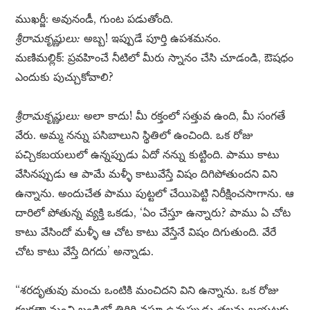
ముఖర్జీ: అవునండీ, గుంట పడుతోంది.
శ్రీరామకృష్ణులు:
అబ్బ! ఇప్పుడే పూర్తి ఉపశమనం.
మణిమల్లిక్: ప్రవహించే నీటిలో మీరు స్నానం చేసి చూడండి, ఔషధం
ఎందుకు పుచ్చుకోవాలి?
శ్రీరామకృష్ణులు:
అలా కాదు! మీ రక్తంలో సత్తువ ఉంది, మీ సంగతే
వేరు. అమ్మ నన్ను పసిబాలుని స్థితిలో ఉంచింది. ఒక రోజు
పచ్చికబయలులో ఉన్నప్పుడు ఏదో నన్ను కుట్టింది. పాము కాటు
వేసినప్పుడు ఆ పామే మళ్ళీ కాటువేస్తే విషం దిగిపోతుందని విని
ఉన్నాను. అందుచేత పాము పుట్టలో చేయిపెట్టి నిరీక్షించసాగాను. ఆ
దారిలో పోతున్న వ్యక్తి ఒకడు, ‘ఏం చేస్తూ ఉన్నారు? పాము ఏ చోట
కాటు వేసిందో మళ్ళీ ఆ చోట కాటు వేస్తేనే విషం దిగుతుంది. వేరే
చోట కాటు వేస్తే దిగదు’ అన్నాడు.
“శరదృతువు మంచు ఒంటికి మంచిదని విని ఉన్నాను. ఒక రోజు
కలకత్తా నుంచి బండిలో తిరిగి వస్తూ ఉన్నప్పుడు తలను బయటకు