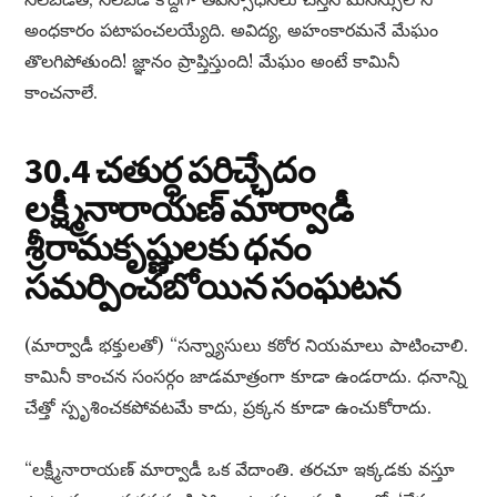
అంధకారం పటాపంచలయ్యేది. అవిద్య, అహంకారమనే మేఘం
తొలగిపోతుంది! జ్ఞానం ప్రాప్తిస్తుంది! మేఘం అంటే కామినీ
కాంచనాలే.
30.4 చతుర్ధ పరిచ్ఛేదం
లక్ష్మీనారాయణ్ మార్వాడీ
శ్రీరామకృష్ణులకు ధనం
సమర్పించబోయిన సంఘటన
(మార్వాడీ భక్తులతో) “సన్న్యాసులు కఠోర నియమాలు పాటించాలి.
కామినీ కాంచన సంసర్గం జాడమాత్రంగా కూడా ఉండరాదు. ధనాన్ని
చేత్తో స్పృశించకపోవటమే కాదు, ప్రక్కన కూడా ఉంచుకోరాదు.
“లక్ష్మీనారాయణ్ మార్వాడీ ఒక వేదాంతి. తరచూ ఇక్కడకు వస్తూ