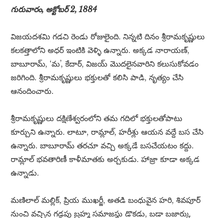
గురువారం, అక్టోబర్ 2, 1884
విజయదశమి గడచి రెండు రోజులైంది. నిన్నటి దినం శ్రీరామకృష్ణులు
కలకత్తాలోని అధర్ ఇంటికి వెళ్ళి ఉన్నారు. అక్కడ నారాయణ్,
బాబూరామ్, ‘మ’, కేదార్, విజయ్ మొదలైనవారిని కలుసుకోవడం
జరిగింది. శ్రీరామకృష్ణులు భక్తులతో కలిసి పాడి, నృత్యం చేసి
ఆనందించారు.
శ్రీరామకృష్ణులు దక్షిణేశ్వరంలోని తమ గదిలో భక్తులతోపాటు
కూర్చుని ఉన్నారు. లాటూ, రామ్లాల్, హరీశ్లు ఆయన వద్దే బస చేసి
ఉన్నారు. బాబూరామ్ తరచూ వచ్చి అక్కడే బసచేయటం కద్దు.
రామ్లాల్ భవతారిణీ కాళీమాతకు అర్చకుడు. హాజ్రా కూడా అక్కడ
ఉన్నాడు.
మణిలాల్ మల్లిక్, ప్రియ ముఖర్జీ, అతడి బంధువైన హరి, శివపూర్
నుంచి వచ్చిన గడ్డపు బ్రహ్మ సమాజస్థు డొకడు, బడా బజార్కు