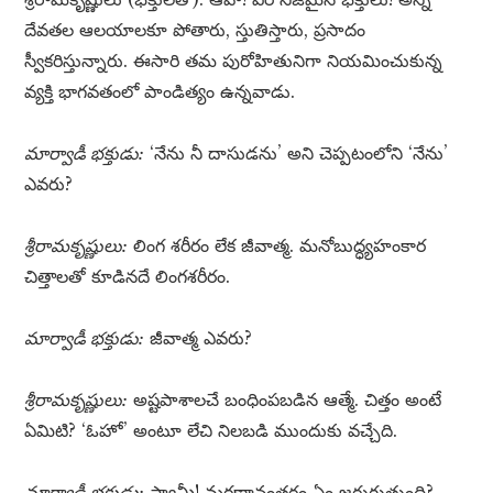
దేవతల ఆలయాలకూ పోతారు, స్తుతిస్తారు, ప్రసాదం
స్వీకరిస్తున్నారు. ఈసారి తమ పురోహితునిగా నియమించుకున్న
వ్యక్తి భాగవతంలో పాండిత్యం ఉన్నవాడు.
మార్వాడీ భక్తుడు:
‘నేను నీ దాసుడను’ అని చెప్పటంలోని ‘నేను’
ఎవరు?
శ్రీరామకృష్ణులు:
లింగ శరీరం లేక జీవాత్మ. మనోబుద్ధ్యహంకార
చిత్తాలతో కూడినదే లింగశరీరం.
మార్వాడీ భక్తుడు:
జీవాత్మ ఎవరు?
శ్రీరామకృష్ణులు:
అష్టపాశాలచే బంధింపబడిన ఆత్మే. చిత్తం అంటే
ఏమిటి? ‘ఓహో’ అంటూ లేచి నిలబడి ముందుకు వచ్చేది.
మార్వాడీ భక్తుడు:
స్వామీ! మరణానంతరం ఏం జరుగుతుంది?