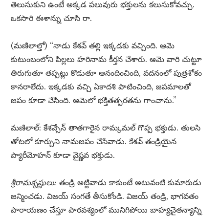
తెలుసుకుని ఉంటే అక్కడ పలువురు భక్తులను కలుసుకోవచ్చు.
ఒకసారి ఈశాన్ను చూసి రా.
(మణిలాల్తో) “నాడు కేశవ్ తల్లి ఇక్కడకు వచ్చింది. ఆమె
కుటుంబంలోని పిల్లలు హరినామ కీర్తన చేశారు. ఆమె వారి చుట్టూ
తిరుగుతూ తప్పట్లు కొడుతూ ఆనందించింది, వదనంలో పుత్రశోకం
కానరాలేదు. ఇక్కడకు వచ్చి ఏకాదశి పాటించింది, జపమాలతో
జపం కూడా చేసింది. ఆమెలో భక్తితత్పరతను గాంచాను.”
మణిలాల్: కేశవ్సేన్ తాతగారైన రామ్కమల్ గొప్ప భక్తుడు. తులసి
తోటలో కూర్చుని నామజపం చేసేవాడు. కేశవ్ తండ్రియైన
ప్యారీమోహన్ కూడా వైష్ణవ భక్తుడు.
శ్రీరామకృష్ణులు:
తండ్రి అట్టివాడు కాకుంటే అటువంటి కుమారుడు
జన్మించడు. విజయ్ సంగతే తీసుకోండి. విజయ్ తండ్రి, భాగవతం
పారాయణం చేస్తూ పారవశ్యంలో మునిగిపోయి బాహ్యచైతన్యాన్ని