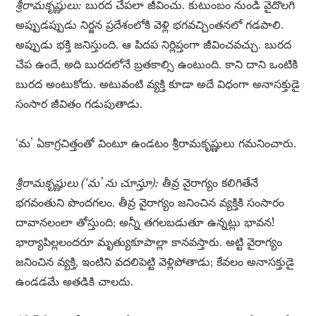
శ్రీరామకృష్ణులు:
బురద చేపలా జీవించు. కుటుంబం నుండి వైదొలగి
అప్పుడప్పుడు నిర్జన ప్రదేశంలోకి వెళ్లి భగవచ్చింతనలో గడపాలి.
అప్పుడు భక్తి జనిస్తుంది. ఆ పిదప నిర్లిప్తంగా జీవించవచ్చు. బురద
చేప ఉందే, అది బురదలోనే బ్రతకాల్సి ఉంటుంది. కాని దాని ఒంటికి
బురద అంటుకోదు. అటువంటి వ్యక్తి కూడా అదే విధంగా అనాసక్తుడై
సంసార జీవితం గడుపుతాడు.
‘మ’ ఏకాగ్రచిత్తంతో వింటూ ఉండటం శ్రీరామకృష్ణులు గమనించారు.
శ్రీరామకృష్ణులు (‘మ’ ను చూస్తూ):
తీవ్ర వైరాగ్యం కలిగితేనే
భగవంతుని పొందగలం. తీవ్ర వైరాగ్యం జనించిన వ్యక్తికి సంసారం
దావానలంలా తోస్తుంది; అన్నీ తగలబడుతూ ఉన్నట్లు భావన!
భార్యాపిల్లలందరూ మృత్యుకూపాల్లా కానవస్తారు. అట్టి వైరాగ్యం
జనించిన వ్యక్తి, ఇంటిని వదలిపెట్టి వెళ్లిపోతాడు; కేవలం అనాసక్తుడై
ఉండడమే అతడికి చాలదు.