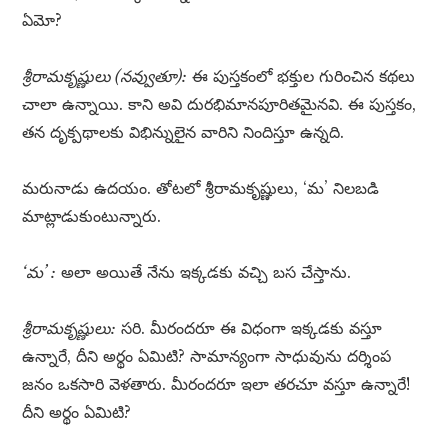
ఏమో?
శ్రీరామకృష్ణులు (నవ్వుతూ):
ఈ పుస్తకంలో భక్తుల గురించిన కథలు
చాలా ఉన్నాయి. కాని అవి దురభిమానపూరితమైనవి. ఈ పుస్తకం,
తన దృక్పథాలకు విభిన్నులైన వారిని నిందిస్తూ ఉన్నది.
మరునాడు ఉదయం. తోటలో శ్రీరామకృష్ణులు, ‘మ’ నిలబడి
మాట్లాడుకుంటున్నారు.
‘మ’ :
అలా అయితే నేను ఇక్కడకు వచ్చి బస చేస్తాను.
శ్రీరామకృష్ణులు:
సరి. మీరందరూ ఈ విధంగా ఇక్కడకు వస్తూ
ఉన్నారే, దీని అర్థం ఏమిటి? సామాన్యంగా సాధువును దర్శింప
జనం ఒకసారి వెళతారు. మీరందరూ ఇలా తరచూ వస్తూ ఉన్నారే!
దీని అర్థం ఏమిటి?