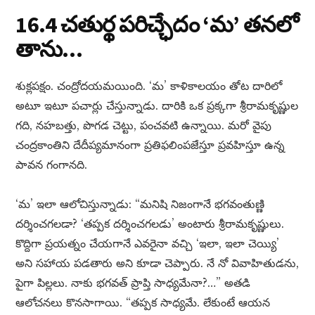
16.4 చతుర్థ పరిచ్ఛేదం ‘మ’ తనలో
తాను…
శుక్లపక్షం. చంద్రోదయమయింది. ‘మ’ కాళికాలయం తోట దారిలో
అటూ ఇటూ పచార్లు చేస్తున్నాడు. దారికి ఒక ప్రక్కగా శ్రీరామకృష్ణుల
గది, నహబత్తు, పొగడ చెట్టు, పంచవటి ఉన్నాయి. మరో వైపు
చంద్రకాంతిని దేదీప్యమానంగా ప్రతిఫలింపజేస్తూ ప్రవహిస్తూ ఉన్న
పావన గంగానది.
‘మ’ ఇలా ఆలోచిస్తున్నాడు: “మనిషి నిజంగానే భగవంతుణ్ణి
దర్శించగలడా? ‘తప్పక దర్శించగలడు’ అంటారు శ్రీరామకృష్ణులు.
కొద్దిగా ప్రయత్నం చేయగానే ఎవరైనా వచ్చి ‘ఇలా, ఇలా చెయ్యి’
అని సహాయ పడతారు అని కూడా చెప్పారు. నే నో వివాహితుడను,
పైగా పిల్లలు. నాకు భగవత్ ప్రాప్తి సాధ్యమేనా?…” అతడి
ఆలోచనలు కొనసాగాయి. “తప్పక సాధ్యమే. లేకుంటే ఆయన