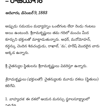
– రాజయోగం
ఆదివారం, డిసెంబర్ 9, 1883
అప్పుడు సమయం మధ్యాహ్నం ఒంటిగంట లేదా రెండు గంటలు
అయి ఉంటుంది. శ్రీరామకృష్ణులు తమ గదిలో మంచం మీద
కూర్చుని భక్తులతో మాట్లాడుతున్నారు. అధర్, మనోమోహన్,
ఠన్ఠన్కు చెందిన శివచంద్రుడు, రాఖాల్, ‘మ’, హరీష్ మొదలైన వారు
అక్కడ ఉన్నారు.
శ్రీ చైతన్యుల స్థితులను శ్రీరామకృష్ణులు వివరిస్తూ ఉన్నారు.
శ్రీరామకృష్ణులు (భక్తులతో):
చైతన్యులకు మూడు దశలు (స్థితులు)
కలిగేవి.
1.
బాహ్యదశ:
ఈ దశలో ఆయన మనస్సు స్థూలసూక్ష్మాలలో
నిలిచేది.