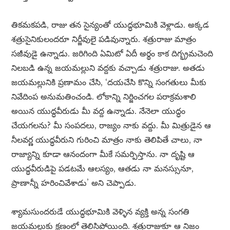
తికమకపడి, రాజు తన సైన్యంతో యుద్ధభూమికి వెళ్లాడు. అక్కడ
శత్రుసైనికులందరూ నిర్జీవులై పడివున్నారు. శత్రురాజు మాత్రం
సజీవుడై ఉన్నాడు. జరిగింది ఏమిటో ఏదీ అర్థం కాక దిగ్భ్రమచెంది
నిలబడి ఉన్న జయమల్లుని వద్దకు వచ్చాడు శత్రురాజు. అతడు
జయమల్లునికి ప్రణామం చేసి, ‘దయచేసి కొన్ని సంగతులు మీకు
నివేదింప అనుమతించండి. లోకాన్ని నిర్జించగల పరాక్రమశాలి
అయిన యుద్ధవీరుడు మీ వద్ద ఉన్నాడు. నేనెలా యుద్ధం
చేయగలను? మీ సంపదలు, రాజ్యం నాకు వద్దు. మీ మిత్రుడైన ఆ
నీలవర్ణ యుద్ధవీరుని గురించి మాత్రం నాకు తెలిపితే చాలు, నా
రాజ్యాన్ని కూడా ఆనందంగా మీకే సమర్పిస్తాను. నా దృష్టి ఆ
యుద్ధవీరుడిపై పడటమే ఆలస్యం, ఆతడు నా మనస్సునూ,
ప్రాణాన్నీ హరించివేశాడు’ అని చెప్పాడు.
శ్యామసుందరుడే యుద్ధభూమికి వెళ్ళిన వ్యక్తి అన్న సంగతి
జయమల్లుకు క్షణంలో తెలిసిపోయింది. శత్రురాజుకూ ఆ నిజం