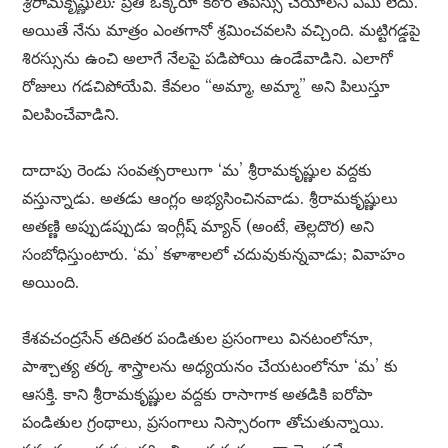
శ్రీరామకృష్ణులు:
ప్రతి ఒక్కరూ కఠోర తపస్సు చేయాలని ఏమీ లేదు.
అయితే నేను మాత్రం ఎంతగానో శ్రమించవలసి వచ్చింది. మట్టిగడ్డపై
శిరస్సును ఉంచి అలాగే నేలపై పడిపోయి ఉండేవాడిని. ఎలాగో
రోజులు గడచిపోయేవి. కేవలం “అమ్మా, అమ్మా” అని పిలుస్తూ
విలపించేవాడిని.
దాదాపు రెండు సంవత్సరాలుగా ‘మ’ శ్రీరామకృష్ణుల వద్దకు
వస్తున్నాడు. అతడు ఆంగ్లం అభ్యసించినవాడు. శ్రీరామకృష్ణులు
అతణ్ణి అప్పుడప్పుడు ఇంగ్లీష్ మ్యాన్ (అంటే, తెల్లదొర) అని
సంబోధిస్తుంటారు. ‘మ’ కళాశాలలో చదువుకున్నవాడు; వివాహం
అయింది.
కేశవచంద్రసేన్ తదితర పండితుల ప్రసంగాలు వినటంలోనూ,
పాశ్చాత్య తర్క శాస్త్రాలను అధ్యయనం చేయటంలోనూ ‘మ’ కు
ఆసక్తి. కాని శ్రీరామకృష్ణుల వద్దకు రాసాగాక అతడికి ఐరోపా
పండితుల గ్రంథాలు, ప్రసంగాలు నిస్సారంగా తోచుతున్నాయి.