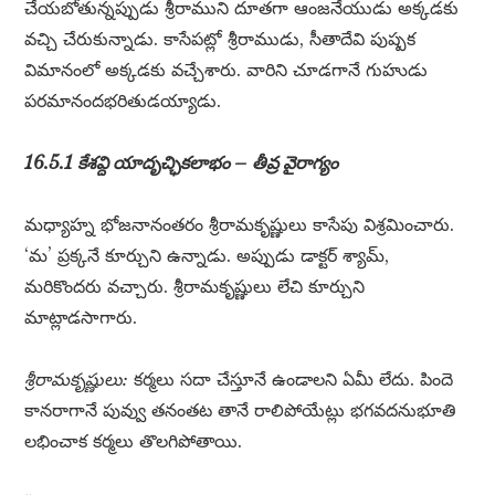
చేయబోతున్నప్పుడు శ్రీరాముని దూతగా ఆంజనేయుడు అక్కడకు
వచ్చి చేరుకున్నాడు. కాసేపట్లో శ్రీరాముడు, సీతాదేవి పుష్పక
విమానంలో అక్కడకు వచ్చేశారు. వారిని చూడగానే గుహుడు
పరమానందభరితుడయ్యాడు.
16.5.1 కేశవ్ది యాదృచ్ఛికలాభం – తీవ్ర వైరాగ్యం
మధ్యాహ్న భోజనానంతరం శ్రీరామకృష్ణులు కాసేపు విశ్రమించారు.
‘మ’ ప్రక్కనే కూర్చుని ఉన్నాడు. అప్పుడు డాక్టర్ శ్యామ్,
మరికొందరు వచ్చారు. శ్రీరామకృష్ణులు లేచి కూర్చుని
మాట్లాడసాగారు.
శ్రీరామకృష్ణులు:
కర్మలు సదా చేస్తూనే ఉండాలని ఏమీ లేదు. పిందె
కానరాగానే పువ్వు తనంతట తానే రాలిపోయేట్లు భగవదనుభూతి
లభించాక కర్మలు తొలగిపోతాయి.