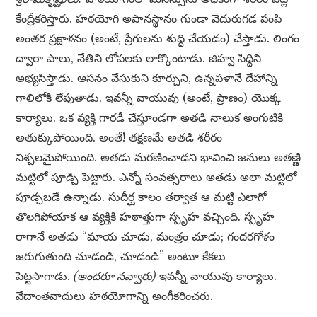
కేంద్రీకరిస్తారు. హఠయోగి అపానస్థానం గుండా వెదురుగడ పంపి
అంతర ప్రక్షాళనం (అంటే, ప్రేగులను శుద్ధి చేయడం) చేస్తాడు. లింగం
ద్వారా పాలు, నేతిని లోపలకు లాక్కొంటాడు. జిహ్వ సిద్ధిని
అభ్యసిస్తాడు. ఆసనం వేసుకుని కూర్చుని, ఉన్నపళానే దేహాన్ని
గాలిలోకి లేపుతాడు. ఇవన్నీ వాయువు (అంటే, ప్రాణం) యొక్క
కార్యాలు. ఒక వ్యక్తి గారడీ చేస్తూండగా అతడి నాలుక అంగుటికి
అతుక్కుపోయింది. అంతే! తక్షణమే అతడి శరీరం
నిశ్చలమైపోయింది. అతడు మరణించాడని భావించి జనులు అతణ్ణి
మట్టిలో పూడ్చి పెట్టారు. ఎన్నో సంవత్సరాలు అతడు అలా మట్టిలో
పూడ్చబడే ఉన్నాడు. సుదీర్ఘ కాలం తర్వాత ఆ మట్టి ఎలాగో
తొలగిపోయాక ఆ వ్యక్తికి హఠాత్తుగా స్పృహ వచ్చింది. స్పృహ
రాగానే అతడు “మాయ చూడు, మంత్రం చూడు; గందరగోళం
జరుగుతుంది చూడండి, చూడండి” అంటూ కేకలు
పెట్టసాగాడు.
(అందరూ నవ్వారు)
ఇవన్నీ వాయువు కార్యాలు.
వేదాంతవాదులు హఠయోగాన్ని అంగీకరించరు.