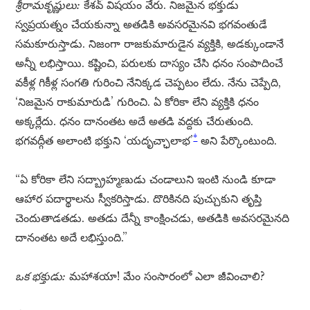
శ్రీరామకృష్ణులు:
కేశవ్ విషయం వేరు. నిజమైన భక్తుడు
స్వప్రయత్నం చేయకున్నా అతడికి అవసరమైనవి భగవంతుడే
సమకూరుస్తాడు. నిజంగా రాజకుమారుడైన వ్యక్తికి, అడక్కుండానే
అన్నీ లభిస్తాయి. కష్టించి, పరులకు దాస్యం చేసి ధనం సంపాదించే
వకీళ్ల గికీళ్ల సంగతి గురించి నేనిక్కడ చెప్పటం లేదు. నేను చెప్పేది,
‘నిజమైన రాకుమారుడి’ గురించి. ఏ కోరికా లేని వ్యక్తికి ధనం
అక్కర్లేదు. ధనం దానంతట అదే అతడి వద్దకు చేరుతుంది.
*
భగవద్గీత అలాంటి భక్తుని ‘యదృచ్ఛాలాభ’
అని పేర్కొంటుంది.
“ఏ కోరికా లేని సద్బ్రాహ్మణుడు చండాలుని ఇంటి నుండి కూడా
ఆహార పదార్థాలను స్వీకరిస్తాడు. దొరికినది పుచ్చుకుని తృప్తి
చెందుతాడతడు. అతడు దేన్నీ కాంక్షించడు, అతడికి అవసరమైనది
దానంతట అదే లభిస్తుంది.”
ఒక భక్తుడు:
మహాశయా! మేం సంసారంలో ఎలా జీవించాలి?