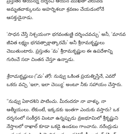
ప్రస్తుతం ఆయన్ను దర్శించి ఆయన ముఖతా వెలువడే
అమృతవాక్కులను అహర్నిశలూ శ్రవణం చేయడంలోనే
ఆసక్తుడైనాడు.
‘సాధన చేస్తే నిశ్చయంగా భగవంతుణ్ణి దర్శించవచ్చు’ అనీ, ‘మానవ
జీవిత లక్ష్యం భగవత్సాక్షాత్కారమే’ అనీ శ్రీరామకృష్ణులు
చెబుతుంటారు. ప్రస్తుతం ‘మ’ శ్రీరామకృష్ణుల ఈ ఉపదేశాన్ని
గురించే సదా చింతన చేస్తూ ఉన్నాడు.
శ్రీరామకృష్ణులు (‘మ’ తో):
నువ్వు ఒకింత ప్రయత్నిస్తేనే, ఎవరో
ఒకరు వచ్చి ‘ఇలా, ఇలా చెయ్యి’ అంటూ నీకు సహాయం చేస్తారు.
“నువ్వు ఏకాదశిని పాటించు. మీరందరూ నా వాళ్ళు, నా
ఆత్మీయులు. లేకుంటే, ఇక్కడకు ఇంతగా ఎందుకు వస్తారు? ఒక
దర్శనంలో సంకీర్తన వింటూ ఉన్నప్పుడు వ్రజభూమిలో శ్రీకృష్ణుని
నేస్తాలలో రాఖాల్ కూడా ఒకడై ఉండటం గాంచాను. నరేంద్రుడు