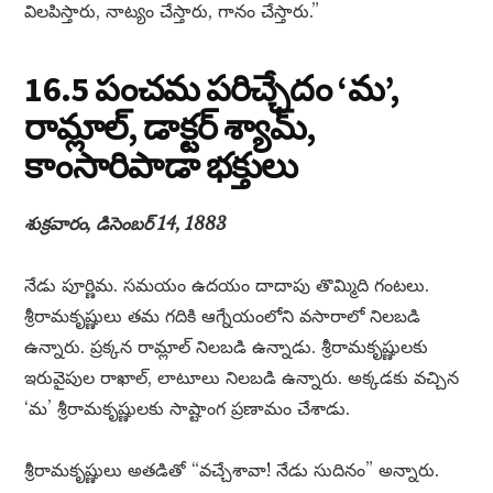
విలపిస్తారు, నాట్యం చేస్తారు, గానం చేస్తారు.”
16.5 పంచమ పరిచ్ఛేదం ‘మ’,
రామ్లాల్, డాక్టర్ శ్యామ్,
కాంసారిపాడా భక్తులు
శుక్రవారం, డిసెంబర్ 14, 1883
నేడు పూర్ణిమ. సమయం ఉదయం దాదాపు తొమ్మిది గంటలు.
శ్రీరామకృష్ణులు తమ గదికి ఆగ్నేయంలోని వసారాలో నిలబడి
ఉన్నారు. ప్రక్కన రామ్లాల్ నిలబడి ఉన్నాడు. శ్రీరామకృష్ణులకు
ఇరువైపుల రాఖాల్, లాటూలు నిలబడి ఉన్నారు. అక్కడకు వచ్చిన
‘మ’ శ్రీరామకృష్ణులకు సాష్టాంగ ప్రణామం చేశాడు.
శ్రీరామకృష్ణులు అతడితో “వచ్చేశావా! నేడు సుదినం” అన్నారు.