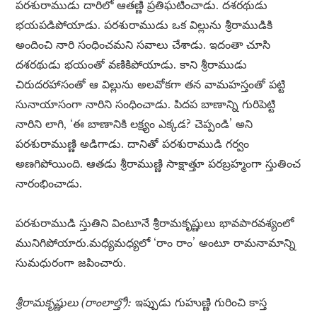
పరశురాముడు దారిలో ఆతణ్ణి ప్రతిఘటించాడు. దశరథుడు
భయపడిపోయాడు. పరశురాముడు ఒక విల్లును శ్రీరాముడికి
అందించి నారి సంధించమని సవాలు చేశాడు. ఇదంతా చూసి
దశరథుడు భయంతో వణికిపోయాడు. కాని శ్రీరాముడు
చిరుదరహాసంతో ఆ విల్లును అలవోకగా తన వామహస్తంతో పట్టి
సునాయాసంగా నారిని సంధించాడు. పిదప బాణాన్ని గురిపెట్టి
నారిని లాగి, ‘ఈ బాణానికి లక్ష్యం ఎక్కడ? చెప్పండి’ అని
పరశురాముణ్ణి అడిగాడు. దానితో పరశురాముడి గర్వం
అణగిపోయింది. ఆతడు శ్రీరాముణ్ణి సాక్షాత్తూ పరబ్రహ్మంగా స్తుతించ
నారంభించాడు.
పరశురాముడి స్తుతిని వింటూనే శ్రీరామకృష్ణులు భావపారవశ్యంలో
మునిగిపోయారు.మధ్యమధ్యలో ‘రాం రాం’ అంటూ రామనామాన్ని
సుమధురంగా జపించారు.
శ్రీరామకృష్ణులు (రాంలాల్తో):
ఇప్పుడు గుహుణ్ణి గురించి కాస్త