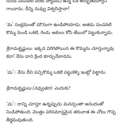
నుండి పంచవటి వరకు వ్యాపించి ఉన్న ఒక అద్భుతమూర్తిని
గాంచాను. దీన్ని నువ్వు విశ్వసిస్తావా?
‘మ’ సంభ్రమంతో మౌనంగా ఉండిపోయాడు. అతడు పంచవటి
కొమ్మ నుండి ఒకటి, రెండు ఆకులు కోసి జేబులో పెట్టుకున్నాడు.
శ్రీరామకృష్ణులు:
ఇక్కడ విరిగిపోయిన ఈ కొమ్మను చూస్తున్నావు
కదా! నేను దాని క్రింద కూర్చునేవాడను.
‘మ’ :
నేను దీని పచ్చికొమ్మ ఒకటి పట్టుకెళ్ళి ఇంట్లో పెట్టాను.
శ్రీరామకృష్ణులు (నవ్వుతూ):
ఎందుకు?
‘మ’ :
దాన్ని చూస్తూ ఉన్నప్పుడు మనస్సంతా ఆనందంతో
నిండిపోతుంది. మొత్తం పరిసమాప్తమైన తరువాత ఈ చోటు గొప్ప
తీర్థమవుతుంది.