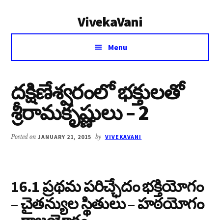
Additional
Skip
Skip
VivekaVani
to
to
menu
main
primary
Voice
content
sidebar
Menu
of
Vivekananda
దక్షిణేశ్వరంలో భక్తులతో
శ్రీరామకృష్ణులు – 2
Posted on
JANUARY 21, 2015
by
VIVEKAVANI
16.1 ప్రథమ పరిచ్ఛేదం
భక్తియోగం
– చైతన్యుల స్థితులు – హఠయోగం