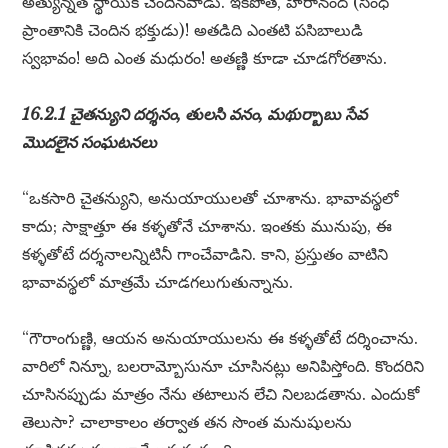
అత్యున్నత స్థాయికి చెందినవాడు. ఇకపోతే, హీరానంద్ (సింధ్
ప్రాంతానికి చెందిన భక్తుడు)! అతడిది ఎంతటి పసిబాలుడి
స్వభావం! అది ఎంత మధురం! అతణ్ణి కూడా చూడగోరతాను.
16.2.1 చైతన్యుని దర్శనం, తులసి వనం, మథుర్బాబు సేవ
మొదలైన సంఘటనలు
“ఒకసారి చైతన్యుని, అనుయాయులతో చూశాను. భావావస్థలో
కాదు; సాక్షాత్తూ ఈ కళ్ళతోనే చూశాను. ఇంతకు మునుపు, ఈ
కళ్ళతోటే దర్శనాలన్నిటినీ గాంచేవాడిని. కాని, ప్రస్తుతం వాటిని
భావావస్థలో మాత్రమే చూడగలుగుతున్నాను.
“గౌరాంగుణ్ణి, ఆయన అనుయాయులను ఈ కళ్ళతోటే దర్శించాను.
వారిలో నిన్నూ, బలరామ్బోసునూ చూసినట్లు అనిపిస్తోంది. కొందరిని
చూసినప్పుడు మాత్రం నేను తటాలున లేచి నిలబడతాను. ఎందుకో
తెలుసా? చాలాకాలం తర్వాత తన సొంత మనుషులను