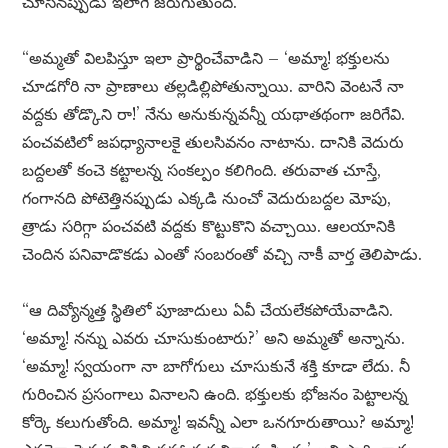
చూసినప్పుడు ఇలాగే జరుగుతుంది.
“అమ్మతో విలపిస్తూ ఇలా ప్రార్థించేవాడిని – ‘అమ్మా! భక్తులను
చూడగోరి నా ప్రాణాలు తల్లడిల్లిపోతున్నాయి. వారిని వెంటనే నా
వద్దకు తోడ్కొని రా!’ నేను అనుకున్నవన్నీ యథాతథంగా జరిగేవి.
పంచవటిలో జపధ్యానాలకై తులసివనం నాటాను. దానికి వెదురు
బద్దలతో కంచె కట్టాలన్న సంకల్పం కలిగింది. తరువాత చూస్తే,
గంగానది పోటెత్తినప్పుడు ఎక్కడి నుంచో వెదురుబద్దల మోపు,
త్రాడు సరిగ్గా పంచవటి వద్దకు కొట్టుకొని వచ్చాయి. ఆలయానికి
చెందిన పనివాడొకడు ఎంతో సంబరంతో వచ్చి నాకీ వార్త తెలిపాడు.
“ఆ దివ్యోన్మత్త స్థితిలో పూజాదులు ఏవీ చేయలేకపోయేవాడిని.
‘అమ్మా! నన్ను ఎవరు చూసుకుంటారు?’ అని అమ్మతో అన్నాను.
‘అమ్మా! స్వయంగా నా బాగోగులు చూసుకునే శక్తి కూడా లేదు. నీ
గురించిన ప్రసంగాలు వినాలని ఉంది. భక్తులకు భోజనం పెట్టాలన్న
కోర్కె కలుగుతోంది. అమ్మా! ఇవన్నీ ఎలా ఒనగూరుతాయి? అమ్మా!