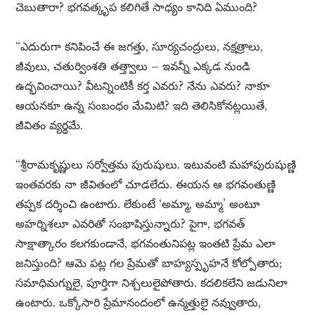
చెబుతారా? భగవత్కృప కలిగితే సాధ్యం కానిది ఏముంది?
“ఎదురుగా కనిపించే ఈ జగత్తు, సూర్యచంద్రులు, నక్షత్రాలు,
జీవులు, చతుర్వింశతి తత్త్వాలు – ఇవన్నీ ఎక్కడ నుండి
ఉద్భవించాయి? వీటన్నింటికీ కర్త ఎవరు? నేను ఎవరు? నాకూ
ఆయనకూ ఉన్న సంబంధం మేమిటి? ఇది తెలిసికోనట్లయితే,
జీవితం వ్యర్థమే.
“శ్రీరామకృష్ణులు సర్వోత్తమ పురుషులు. ఇటువంటి మహాపురుషుణ్ణి
ఇంతవరకు నా జీవితంలో చూడలేదు. ఈయన ఆ భగవంతుణ్ణి
తప్పక దర్శించి ఉంటారు. లేకుంటే ‘అమ్మా, అమ్మా’ అంటూ
అహర్నిశలూ ఎవరితో సంభాషిస్తున్నారు? పైగా, భగవత్
సాక్షాత్కారం కలగకుండానే, భగవంతునిపట్ల ఇంతటి ప్రేమ ఎలా
జనిస్తుంది? ఆమె పట్ల గల ప్రేమతో బాహ్యస్పృహనే కోల్పోతారు;
సమాధిమగ్నులై, పూర్తిగా నిశ్చలులైపోతారు. కదలికలేని జడునిలా
ఉంటారు. ఒక్కోసారి ప్రేమానందంలో ఉన్మత్తులై నవ్వుతారు,