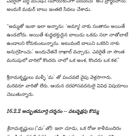
ఎవరైనా పెద్ద మనిషిని సహాయకునిగా పంపించు’ అని ప్రార్థించాను.
అందుకే మథుర్ బాబు ఇంతటి సేవలు చేశాడు.
“అమ్మతో ఇంకా ఇలా అన్నాను: ‘అమ్మా! నాకు సంతానం అయితే
ఉండబోదు. అయితే శుద్ధభక్తుడైన బాలుడు ఒకడు సదా నాతోబాటే
ఉండాలని కోరుకుంటున్నాను. అటువంటి బాలుని ఒకరిని నాకు
అనుగ్రహించు.’ అందుచేతనే రాఖాల్ వచ్చాడు. ఎవరైతే నా సొంత
మనుషులో వారిలో కొందరు నాలో ఒక అంశ, కొందరు ఒక కళ.”
శ్రీరామకృష్ణులు మళ్ళీ ‘మ’ తో పంచవటి వైపు వెళ్లసాగారు.
మరెవరూ వారితో లేరు. ఆయన దరహాసవదనులై వివిధ విషయాలు
చెబుతున్నారు.
16.2.2 అద్భుతమూర్తి దర్శనం – వటవృక్షపు కొమ్మ
శ్రీరామకృష్ణులు (‘మ’ తో):
ఇలా చూడు, ఒక రోజు కాళీమందిరం