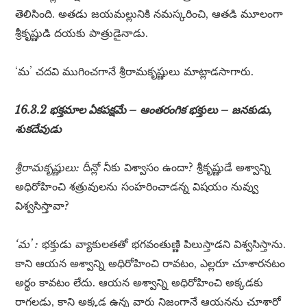
తెలిసింది. అతడు జయమల్లునికి నమస్కరించి, ఆతడి మూలంగా
శ్రీకృష్ణుడి దయకు పాత్రుడైనాడు.
‘మ’ చదవి ముగించగానే శ్రీరామకృష్ణులు మాట్లాడసాగారు.
16.3.2 భక్తమాల ఏకపక్షమే – ఆంతరంగిక భక్తులు – జనకుడు,
శుకదేవుడు
శ్రీరామకృష్ణులు:
దీన్లో నీకు విశ్వాసం ఉందా? శ్రీకృష్ణుడే అశ్వాన్ని
అధిరోహించి శత్రువులను సంహరించాడన్న విషయం నువ్వు
విశ్వసిస్తావా?
‘మ’ :
భక్తుడు వ్యాకులతతో భగవంతుణ్ణి పిలుస్తాడని విశ్వసిస్తాను.
కాని ఆయన అశ్వాన్ని అధిరోహించి రావటం, ఎల్లరూ చూశారనటం
అర్థం కావటం లేదు. ఆయన అశ్వాన్ని అధిరోహించి అక్కడకు
రాగలడు, కాని అక్కడ ఉన్న వారు నిజంగానే ఆయనను చూశారో