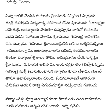
చదువు, వింటాం.
నిమ్నజాతికి చెందిన గుహుడు శ్రీరాముడి సన్నిహిత మిత్రుడు.
తండ్రి దశరథుని సత్యవాక్య పరిపాలన కోసం శ్రీరాముడు సీతాలక్ష్మణ
సమేతుడై అరణ్యాలకు వెళుతూ ఉన్నప్పుడు దారిలో గుహుడు
పడవ నడిపి సహాయం చేశాడు. శ్రీరాముడు గుహుణ్ణి ఆలింగనం
చేసుకున్నాడు. గుహుడు శ్రీరామచంద్రునికి తనను ఆత్మసమర్పణం
గావించుకున్నాడు. జటావల్కలాలను ధరించి, కందమూలాలను
తింటూ పద్నాలుగేళ్ల కాలం తాము అరణ్యవాసం చేయనున్నట్లు
శ్రీరాముడు, గుహుడికి తెలిపాడు. అయోధ్యకు తిరిగి వచ్చేటప్పుడు
గుహుణ్ణి మళ్లీ కలుసుకుంటానని వాగ్దానం కూడా చేశాడు. వెంటనే
తానూ జటావల్కలాలను ధరించి, కందమూలాలనే ఆహారంగా
చేసుకుని ఆయన రాకకై ఎదురుచూస్తూ నిరీక్షించాడు గుహుడు.
పద్నాలుగేళ్లు పూర్తి అయ్యాక కూడా శ్రీరాముడు తిరిగి రాకపోవటం
చూసి గుహుడు అగ్నిని రగిలించాడు. అగ్ని ప్రవేశం