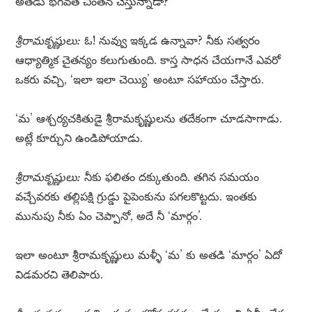
అతడు భగవత్ చింతన చేస్తున్నాడా?
శ్రీరామకృష్ణులు:
ఓ! నువ్వు ఇక్కడ ఉన్నావా? నీకు సత్వరం
ఆధ్యాత్మిక చైతన్యం కలుగుతుంది. కాస్త సాధన చేయగానే ఎవరో
ఒకరు వచ్చి, ‘ఇలా ఇలా చెయ్యి’ అంటూ సహాయం చేస్తారు.
‘మ’ ఆశ్చర్యచకితుడై శ్రీరామకృష్ణులను తదేకంగా చూడసాగాడు.
అట్లే కూర్చుని ఉండిపోయాడు.
శ్రీరామకృష్ణులు:
నీకు ఫలితం దక్కుతుంది. తగిన సమయం
వచ్చేవరకు తల్లిపక్షి గ్రుడ్డు పైపెంకును పగలకొట్టదు. ఇంతకు
మునుపు నీకు ఏం చెప్పానో, అదే నీ ‘మార్గం’.
ఇలా అంటూ శ్రీరామకృష్ణులు మళ్ళీ ‘మ’ కు అతడి ‘మార్గం’ ఏదో
విడమరచి తెలిపారు.