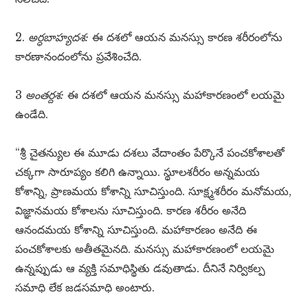
2.
అర్ధబాహ్యదశ:
ఈ దశలో ఆయన మనస్సు కారణ శరీరంలోను
కారణానందంలోను ప్రవేశించేది.
3
అంతర్దశ:
ఈ దశలో ఆయన మనస్సు మహాకారణంలో లయమై
ఉండేది.
“శ్రీ చైతన్యుల ఈ మూడు దశలు వేదాంతం పేర్కొనే పంచకోశాలతో
చక్కగా సారూప్యం కలిగి ఉన్నాయి. స్థూలశరీరం అన్నమయ
కోశాన్ని, ప్రాణమయ కోశాన్ని సూచిస్తుంది. సూక్ష్మశరీరం మనోమయ,
విజ్ఞానమయ కోశాలను సూచిస్తుంది. కారణ శరీరం అనేది
ఆనందమయ కోశాన్ని సూచిస్తుంది. మహాకారణం అనేది ఈ
పంచకోశాలకు అతీతమైనది. మనస్సు మహాకారణంలో లయమై
ఉన్నప్పుడు ఆ వ్యక్తి సమాధిస్థితు డవుతాడు. దీనినే నిర్వికల్ప
సమాధి లేక జడసమాధి అంటారు.