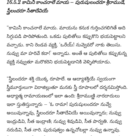
16.5.2 కామినీ కాంచనాలే మాయ – పురుషులందరూ శ్రీరాముడే,
స్త్రీలందరూ సీతాదేవియే
“కామినీ కాంచనాలే మాయ. మాయను కనుక గుర్తించగలిగితే అది
సిగ్గుపడి పారిపోతుంది. ఒకడు పులితోలు కప్పుకొని భయపెట్టాలని
వచ్చాడు. కాని రెండవ వ్యక్తి, ‘ఒరేయ్! నువ్వెవరో నాకు తెలుసు.
నువ్వు మా హరివే కదా!’ అన్నాడు. అంతే ఆ పులితోలు కప్పుకున్న
వ్యక్తి నవ్వుతూ మరొకరిని భయపెట్టడానికి వెళ్ళిపోయాడు.
“స్త్రీలందరూ శక్తి యొక్క రూపాలే. ఆ ఆద్యాశక్తియే స్వయంగా
స్త్రీమూర్తులుగా విరాజిల్లుతూ మనకు స్త్రీ రూపాలలో దర్శనమిస్తోంది.
అధ్యాత్మ రామాయణంలో ఇలా ఉంది: శ్రీరాముణ్ణి నారదాదులు
ఇలా స్తుతిస్తున్నారు – ‘ఓ రామా! పురుషులందరూ నువ్వే
అయివున్నావు, స్త్రీలందరూ సీతాదేవియే అయివున్నారు; నువ్వు
ఇంద్రుడివి, సీత ఇంద్రాణి; నువ్వు శివుడివి, సీత పార్వతి. నువ్వు
నరుడివి, సీత నారి. పురుషత్వం ఉన్నచోటల్లా నువ్వు ఉన్నావు.