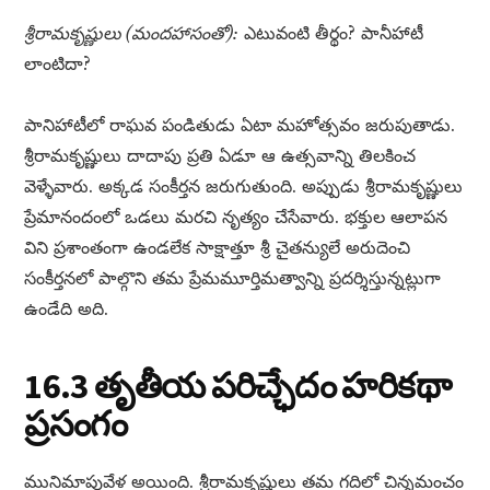
శ్రీరామకృష్ణులు (మందహాసంతో):
ఎటువంటి తీర్థం? పానీహాటీ
లాంటిదా?
పానిహాటీలో రాఘవ పండితుడు ఏటా మహోత్సవం జరుపుతాడు.
శ్రీరామకృష్ణులు దాదాపు ప్రతి ఏడూ ఆ ఉత్సవాన్ని తిలకించ
వెళ్ళేవారు. అక్కడ సంకీర్తన జరుగుతుంది. అప్పుడు శ్రీరామకృష్ణులు
ప్రేమానందంలో ఒడలు మరచి నృత్యం చేసేవారు. భక్తుల ఆలాపన
విని ప్రశాంతంగా ఉండలేక సాక్షాత్తూ శ్రీ చైతన్యులే అరుదెంచి
సంకీర్తనలో పాల్గొని తమ ప్రేమమూర్తిమత్వాన్ని ప్రదర్శిస్తున్నట్లుగా
ఉండేది అది.
16.3 తృతీయ పరిచ్ఛేదం హరికథా
ప్రసంగం
మునిమాపువేళ అయింది. శ్రీరామకృష్ణులు తమ గదిలో చిన్నమంచం