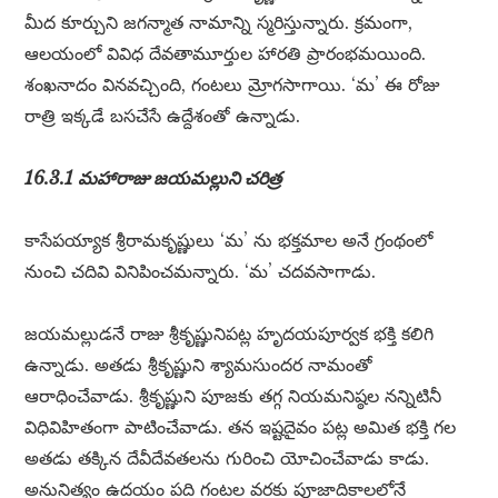
మీద కూర్చుని జగన్మాత నామాన్ని స్మరిస్తున్నారు. క్రమంగా,
ఆలయంలో వివిధ దేవతామూర్తుల హారతి ప్రారంభమయింది.
శంఖనాదం వినవచ్చింది, గంటలు మ్రోగసాగాయి. ‘మ’ ఈ రోజు
రాత్రి ఇక్కడే బసచేసే ఉద్దేశంతో ఉన్నాడు.
16.3.1 మహారాజు జయమల్లుని చరిత్ర
కాసేపయ్యాక శ్రీరామకృష్ణులు ‘మ’ ను భక్తమాల అనే గ్రంథంలో
నుంచి చదివి వినిపించమన్నారు. ‘మ’ చదవసాగాడు.
జయమల్లుడనే రాజు శ్రీకృష్ణునిపట్ల హృదయపూర్వక భక్తి కలిగి
ఉన్నాడు. అతడు శ్రీకృష్ణుని శ్యామసుందర నామంతో
ఆరాధించేవాడు. శ్రీకృష్ణుని పూజకు తగ్గ నియమనిష్ఠల నన్నిటినీ
విధివిహితంగా పాటించేవాడు. తన ఇష్టదైవం పట్ల అమిత భక్తి గల
అతడు తక్కిన దేవీదేవతలను గురించి యోచించేవాడు కాడు.
అనునిత్యం ఉదయం పది గంటల వరకు పూజాదికాలలోనే