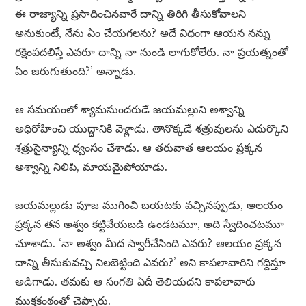
ఈ రాజ్యాన్ని ప్రసాదించినవారే దాన్ని తిరిగి తీసుకోవాలని
అనుకుంటే, నేను ఏం చేయగలను? అదే విధంగా ఆయన నన్ను
రక్షింపదలిస్తే ఎవరూ దాన్ని నా నుండి లాగుకోలేరు. నా ప్రయత్నంతో
ఏం జరుగుతుంది?’ అన్నాడు.
ఆ సమయంలో శ్యామసుందరుడే జయమల్లుని అశ్వాన్ని
అధిరోహించి యుద్ధానికి వెళ్లాడు. తానొక్కడే శత్రువులను ఎదుర్కొని
శత్రుసైన్యాన్ని ధ్వంసం చేశాడు. ఆ తరువాత ఆలయం ప్రక్కన
అశ్వాన్ని నిలిపి, మాయమైపోయాడు.
జయమల్లుడు పూజ ముగించి బయటకు వచ్చినప్పుడు, ఆలయం
ప్రక్కన తన అశ్వం కట్టివేయబడి ఉండటమూ, అది స్వేదించటమూ
చూశాడు. ‘నా అశ్వం మీద స్వారీచేసింది ఎవరు? ఆలయం ప్రక్కన
దాన్ని తీసుకువచ్చి నిలబెట్టింది ఎవరు?’ అని కాపలావారిని గద్దిస్తూ
అడిగాడు. తమకు ఆ సంగతి ఏదీ తెలియదని కాపలావారు
ముక్తకంఠంతో చెప్పారు.