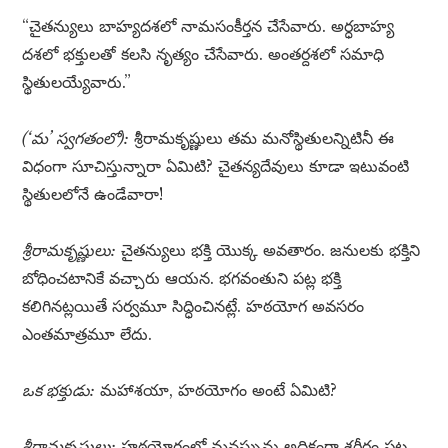
“చైతన్యులు బాహ్యదశలో నామసంకీర్తన చేసేవారు. అర్ధబాహ్య
దశలో భక్తులతో కలసి నృత్యం చేసేవారు. అంతర్దశలో సమాధి
స్థితులయ్యేవారు.”
(‘మ’ స్వగతంలో):
శ్రీరామకృష్ణులు తమ మనోస్థితులన్నిటినీ ఈ
విధంగా సూచిస్తున్నారా ఏమిటి? చైతన్యదేవులు కూడా ఇటువంటి
స్థితులలోనే ఉండేవారా!
శ్రీరామకృష్ణులు:
చైతన్యులు భక్తి యొక్క అవతారం. జనులకు భక్తిని
బోధించటానికే వచ్చారు ఆయన. భగవంతుని పట్ల భక్తి
కలిగినట్లయితే సర్వమూ సిద్ధించినట్లే. హఠయోగ అవసరం
ఎంతమాత్రమూ లేదు.
ఒక భక్తుడు:
మహాశయా, హఠయోగం అంటే ఏమిటి?
శ్రీరామకృష్ణులు:
హఠయోగంలో మనస్సును అధికంగా శరీరం పట్ల