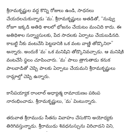
శ్రీరామకృష్ణుల వద్ద కొన్ని రోజులు ఉండి, సాధనలు
చేయదలచుకున్నాడు ‘మ’. శ్రీరామకృష్ణులు అతడితో, “నువ్వు
రోజూ ఇక్కడి అతిథి శాలలో భోజనం చేయటం మంచిది కాదు. ఈ
అతిథిశాల సన్న్యాసులకు, పేద సాదలకు ఏర్పాటు చేయబడినది.
కాబట్టి నీకు వంటచేసి పెట్టడానికి ఒక వంట వాణ్ణి తోడ్కొనిరా”
అన్నారు. అందుకే ‘మ’ ఒక మనిషిని తోడ్కొనివచ్చాడు. ఆ మనిషికి
వంటచేసే స్థలం చూపించారు. ‘మ’ పాలు త్రాగుతాడు కనుక
పాలవాడితో చెప్పి పాలకు ఏర్పాటు చేయమని శ్రీరామకృష్ణులు
రామ్లాల్తో చెప్పి ఉన్నారు.
కాసేపయ్యాక రాంలాల్ అధ్యాత్మ రామాయణం పఠింప
నారంభించాడు. శ్రీరామకృష్ణులు, ‘మ’ వింటున్నారు.
తరువాత శ్రీరాముడు సీతను వివాహం చేసుకొని అయోధ్యకు
తిరిగివస్తున్నాడు. శ్రీరాముడు శివధనుస్సును విరిచాడని విని,