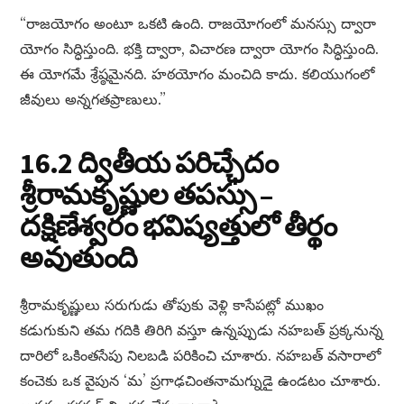
“రాజయోగం అంటూ ఒకటి ఉంది. రాజయోగంలో మనస్సు ద్వారా
యోగం సిద్ధిస్తుంది. భక్తి ద్వారా, విచారణ ద్వారా యోగం సిద్ధిస్తుంది.
ఈ యోగమే శ్రేష్ఠమైనది. హఠయోగం మంచిది కాదు. కలియుగంలో
జీవులు అన్నగతప్రాణులు.”
16.2 ద్వితీయ పరిచ్ఛేదం
శ్రీరామకృష్ణుల తపస్సు –
దక్షిణేశ్వరం భవిష్యత్తులో తీర్థం
అవుతుంది
శ్రీరామకృష్ణులు సరుగుడు తోపుకు వెళ్లి కాసేపట్లో ముఖం
కడుగుకుని తమ గదికి తిరిగి వస్తూ ఉన్నప్పుడు నహబత్ ప్రక్కనున్న
దారిలో ఒకింతసేపు నిలబడి పరికించి చూశారు. నహబత్ వసారాలో
కంచెకు ఒక వైపున ‘మ’ ప్రగాఢచింతనామగ్నుడై ఉండటం చూశారు.