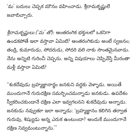
‘మ’ బదులు చెప్పక మౌనం వహించాడు. శ్రీరామకృష్ణులే
జవాబిచ్చారు.
శ్రీరామకృష్ణులు (‘మ’ తో):
ఆంతరంగిక భక్తులలో ఒకనిగా
ఉండకపోతే ఇలా వస్తావా ఏమిటి? ఆంతరంగికుడు అంటే స్వజనం;
తండ్రి, కుమారుడు, సోదరుడు, సోదరి వలె నాకు సొంతమైనవాడు.
నేను అన్నిటి గురించీ చెప్పను. అన్ని విషయాలు చెప్పివేస్తే మీరంతా
మళ్లీ వస్తారా ఏమిటి?
“శుకదేవుడు బ్రహ్మజ్ఞానార్థం జనకుని వద్దకు వెళ్ళాడు. అయితే
ముందుగానే గురుదక్షిణ సమర్పించమన్నాడు జనకుడు. ఉపదేశం
స్వీకరించకుండానే దక్షిణ ఎలా ఇవ్వగలనని శుకదేవుడు అన్నాడు.
జనకుడు నవ్వుతూ ఇలా అన్నాడు: ‘బ్రహ్మజ్ఞానం కలిగిన తర్వాత
గురువు, శిష్యుడు అన్న ఎరుక ఉంటుందా? అందుకే ముందుగానే
దక్షిణ నివ్వమంటున్నాను.’”