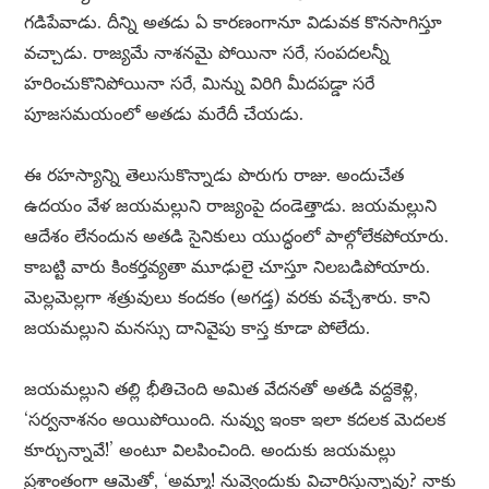
గడిపేవాడు. దీన్ని అతడు ఏ కారణంగానూ విడువక కొనసాగిస్తూ
వచ్చాడు. రాజ్యమే నాశనమై పోయినా సరే, సంపదలన్నీ
హరించుకొనిపోయినా సరే, మిన్ను విరిగి మీదపడ్డా సరే
పూజసమయంలో అతడు మరేదీ చేయడు.
ఈ రహస్యాన్ని తెలుసుకొన్నాడు పొరుగు రాజు. అందుచేత
ఉదయం వేళ జయమల్లుని రాజ్యంపై దండెత్తాడు. జయమల్లుని
ఆదేశం లేనందున అతడి సైనికులు యుద్ధంలో పాల్గోలేకపోయారు.
కాబట్టి వారు కింకర్తవ్యతా మూఢులై చూస్తూ నిలబడిపోయారు.
మెల్లమెల్లగా శత్రువులు కందకం (అగడ్త) వరకు వచ్చేశారు. కాని
జయమల్లుని మనస్సు దానివైపు కాస్త కూడా పోలేదు.
జయమల్లుని తల్లి భీతిచెంది అమిత వేదనతో అతడి వద్దకెళ్లి,
‘సర్వనాశనం అయిపోయింది. నువ్వు ఇంకా ఇలా కదలక మెదలక
కూర్చున్నావే!’ అంటూ విలపించింది. అందుకు జయమల్లు
ప్రశాంతంగా ఆమెతో, ‘అమ్మా! నువ్వెందుకు విచారిస్తున్నావు? నాకు