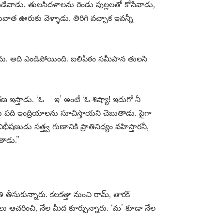
ఉండేవాడు. తులసిదళాలను రెండు పుల్లలతో కోసేవాడు,
వాత ఊరుకు వెళ్ళాడు. తిరిగి వచ్చాక ఇవన్నీ
ు. అది ఎండిపోయింది. బలిపీఠం సమీపాన తులసి
 ఇస్తాడు. ‘ఓ – ఇ’ అంటే ‘ఓ శిష్యా! ఇదుగో నీ
లు పది ఇంద్రియాలను సూచిస్తాయని చెబుతాడు. పైగా
ీషణుడు సత్త్వ గుణానికి ప్రాతినిధ్యం వహిస్తారనీ,
తాడు.”
ి తీసుకున్నారు. కలకత్తా నుంచి రామ్, తారక్
లు ఆచరించి, నేల మీద కూర్చున్నారు. ‘మ’ కూడా నేల