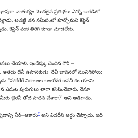
ాషణా చాతుర్యం మొదలైన ప్రతిభలు ఎన్నో అతడిలో
ళ్లాడు. అతణ్ణి తన సమీపంలో కూర్చోమని కెప్టెన్
 కెప్టెన్ వంక తిరిగి కూడా చూడలేదు.
లు చేయాలి. ఇందేష్కు చెందిన గౌరీ –
 అతడు దేవీ ఉపాసకుడు. దేవీ భావనలో మునిగిపోయి
ుడు “హారేరేరే నిరాలంబ లంబోదర జననీ కం యామి
 ఎదుట పురుగులు లాగా కనిపించేవారు. నేనూ
మీరు భైరవీ తోటి సాధన చేశారా?’ అని అడిగాడు.
*
్నదాన్ని నీర్–ఆకారం
అని విడదీసి అర్థం చెప్పాడు. ఇది