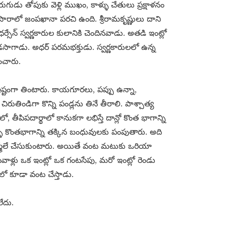
ుడు తోపుకు వెళ్లి ముఖం, కాళ్ళు చేతులు ప్రక్షాళనం
 వసారాలో జంపఖానా పరచి ఉంది. శ్రీరామకృష్ణులు దాని
్సేన్ స్వర్ణకారుల కులానికి చెందినవాడు. అతడి ఇంట్లో
ాగాడు. అధర్ పరమభక్తుడు. స్వర్ణకారులలో ఉన్న
ంచారు.
్టంగా తింటారు. కాయగూరలు, పప్పు ఉన్నా,
తిండిగా కొన్ని పండ్లను తినే తీరాలి. పాశ్చాత్య
తీపిపదార్థాలో కానుకగా లభిస్తే దాన్లో కొంత భాగాన్ని
ీ కొంతభాగాన్ని తక్కిన బంధువులకు పంపుతారు. అది
్త్రీలే చేసుకుంటారు. అయితే వంట మటుకు ఒరియా
వాళ్లు ఒక ఇంట్లో ఒక గంటసేపు, మరో ఇంట్లో రెండు
ళలో కూడా వంట చేస్తాడు.
ేదు.