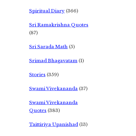
Spiritual Diary
(366)
Sri Ramakrishna Quotes
(87)
Sri Sarada Math
(5)
Srimad Bhagavatam
(1)
Stories
(359)
Swami Vivekananda
(37)
Swami Vivekananda
Quotes
(383)
Taittiriya Upanishad
(13)