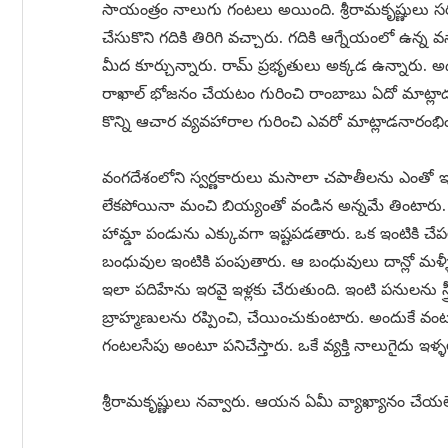
సాయంత్రం నాలుగు గంటలు అయింది. శ్రీరామకృష్ణులు సరుగ
చేసుకొని గదికి తిరిగి వచ్చారు. గదికి ఆగ్నేయంలో ఉన్న
మీద కూర్చున్నారు. రామ్ ప్రభృతులు అక్కడ ఉన్నారు. అధర
రాఖాల్ భోజనం చేయటం గురించి రాంబాబు ఏదో మాట్లాడస
కొన్ని ఆచార వ్యవహారాల గురించి ఎవరో మాట్లాడనారంభి
వంగదేశంలోని స్వర్ణకారులు మసాలా చపాతీలను ఎంతో ఇష
లేకపోయినా మంచి బియ్యంతో వండిన అన్నమే తింటారు. చిరు
హామ్డా పండును ఎక్కువగా ఇష్టపడతారు. ఒక ఇంటికి చేపలో, 
బంధువుల ఇంటికి పంపుతారు. ఆ బంధువులు దాన్లో మళ్ళ
ఇలా పదిహేను ఇరవై ఇళ్లకు చేరుతుంది. ఇంటి పనులను స
బ్రాహ్మణులను రప్పించి, చేయించుకుంటారు. అందుకే వంట
గంటలసేపు అంటూ పనిచేస్తారు. ఒకే వ్యక్తి నాలుగైదు ఇళ్
శ్రీరామకృష్ణులు నవ్వారు. ఆయన ఏమీ వ్యాఖ్యానం చేయల