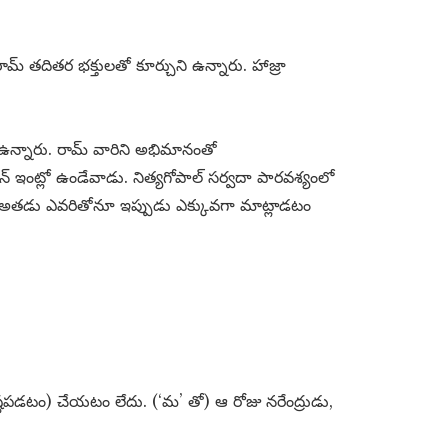
రామ్ తదితర భక్తులతో కూర్చుని ఉన్నారు. హాజ్రా
 ఉన్నారు. రామ్ వారిని అభిమానంతో
న్ ఇంట్లో ఉండేవాడు. నిత్యగోపాల్ సర్వదా పారవశ్యంలో
 అతడు ఎవరితోనూ ఇప్పుడు ఎక్కువగా మాట్లాడటం
(ఇష్టపడటం) చేయటం లేదు. (‘మ’ తో) ఆ రోజు నరేంద్రుడు,