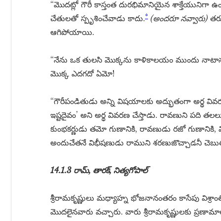
“మొదట్లో గౌరీ కాస్తంత దురభిమానియైన శాక్తేయునిగా 
*
చేతులతో స్పృశించేవాడు కాదు.
(అందరూ నవ్వారు)
తరు
ఆగిపోయాయి.
“నేను ఒక తులసి మొక్కను కాళికాలయం ముందు నాటాన
మొక్క ఎదగదో ఏమో!
“గౌరీపండితుడు అన్ని విషయాలకు అద్భుతంగా అర్థ వివరణ
ఇష్టదైవం’ అని అర్థ వివరణ చేస్తాడు. రావణుని పది తల
కుంభకర్ణుడు తమో గుణానికి, రావణుడు రజో గుణానికి, విభ
అందుచేతనే విభీషణుడు రాముని శరణుజొచ్చాడనీ చెబు
14.1.3 రామ్, తారక్, నిత్యగోపాల్
శ్రీరామకృష్ణులు మధ్యాహ్న భోజనానంతరం కాసేపు విశ్రాంత
మొదలైనవారు వచ్చారు. వారు శ్రీరామకృష్ణులకు ప్రణామా