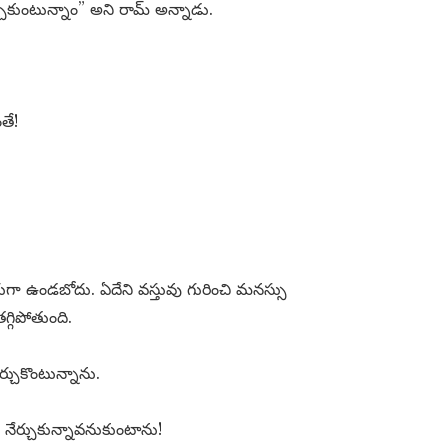
కుంటున్నాం” అని రామ్ అన్నాడు.
తే!
గా ఉండబోదు. ఏదేని వస్తువు గురించి మనస్సు
్గిపోతుంది.
్చుకొంటున్నాను.
ేర్చుకున్నావనుకుంటాను!