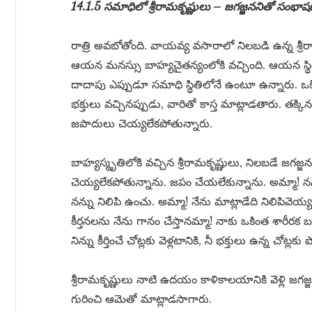
14.1.5 సమాధిలో శ్రీరామకృష్ణులు – జగజ్జననితో సంభా
రాత్రి అవబోతోంది. వాయవ్య వసారాలో నిలబడి ఉన్న శ్ర
ఆయన మనస్సు బాహ్యచైతన్యంలోకి వచ్చింది. ఆయన స్థితి
దాదాపు ఎప్పుడూ సమాధి స్థితిలోనే ఉంటూ ఉన్నారు. ఒకి
భక్తులు వచ్చినప్పుడు, వారితో కాస్త మాట్లాడతారు. 
జపాదులు చెయ్యలేకపోతున్నారు.
బాహ్యస్మృతిలోకి వచ్చిన శ్రీరామకృష్ణులు, నిలబడే జగజ
చెయ్యలేకపోతున్నాను. జపం చేయలేకున్నాను. అమ్మా! నన్న
నన్ను నిలిపి ఉంచు. అమ్మా! నేను మాట్లాడేది నిలిపివెయ్
కీర్తనలను నేను గానం చేస్తానమ్మా! నాకు ఒకింత శారీరక బల
నిన్ను కీర్తించే చోట్లకు వెళ్లటానికి, నీ భక్తులు ఉన్న చోట్లకు 
శ్రీరామకృష్ణులు నాటి ఉదయం కాళికాలయానికి వెళ్లి జగజ
గురించి ఆమెతో మాట్లాడసాగారు.