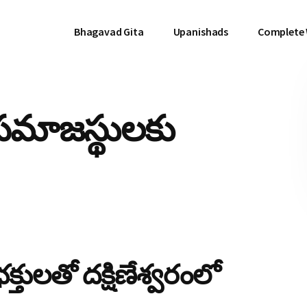
Bhagavad Gita
Upanishads
Complete
్మసమాజస్థులకు
క్తులతో దక్షిణేశ్వరంలో