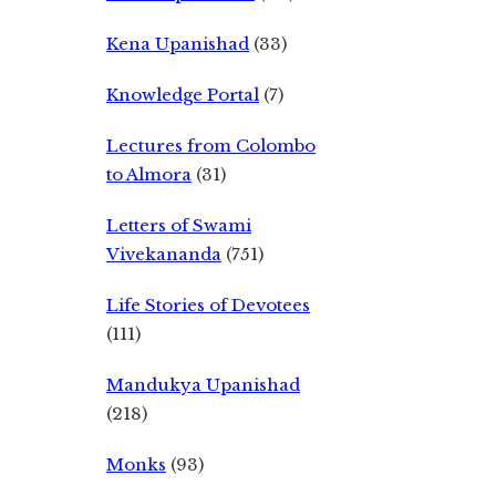
Kena Upanishad
(33)
Knowledge Portal
(7)
Lectures from Colombo
to Almora
(31)
Letters of Swami
Vivekananda
(751)
Life Stories of Devotees
(111)
Mandukya Upanishad
(218)
Monks
(93)