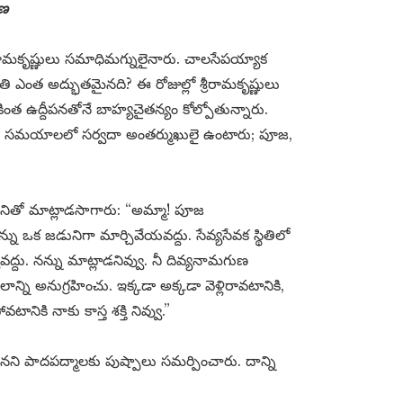
షణ
ీరామకృష్ణులు సమాధిమగ్నులైనారు. చాలసేపయ్యాక
 ఎంత అద్భుతమైనది? ఈ రోజుల్లో శ్రీరామకృష్ణులు
ంత ఉద్దీపనతోనే బాహ్యచైతన్యం కోల్పోతున్నారు.
తక్కిన సమయాలలో సర్వదా అంతర్ముఖులై ఉంటారు; పూజ,
్జననితో మాట్లాడసాగారు: “అమ్మా! పూజ
ు ఒక జడునిగా మార్చివేయవద్దు. సేవ్యసేవక స్థితిలో
యవద్దు. నన్ను మాట్లాడనివ్వు. నీ దివ్యనామగుణ
ాన్ని అనుగ్రహించు. ఇక్కడా అక్కడా వెళ్లిరావటానికి,
పోవటానికి నాకు కాస్త శక్తి నివ్వు.”
్జనని పాదపద్మాలకు పుష్పాలు సమర్పించారు. దాన్ని