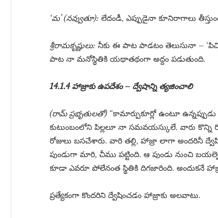
‘మ’ (నవ్వుతూ):
లేదండీ, ఎప్పుడైనా కూనిరాగాలు తీస్తు
శ్రీరామకృష్ణులు:
నీకు ఈ పాట పాడటం తెలుసునా – ‘పిచ్చివ
పాట నా మనోస్థితికి యథాతథంగా అద్దం పడుతుంది.
14.1.4 హాజ్రాకు ఉపదేశం – ద్వేషాన్ని త్యజించాలి
(రామ్ ప్రభృతులతో)
“కామార్పుకూర్లో ఉంటూ ఉన్నప్పుడు న
కుటుంబంలోని పిల్లలూ నా సమవయస్కులే. వారు కొన్ని రో
రోజులు బసచేశారు. వారి తల్లి, హాజ్రా లాగా అందరినీ ద్వేషిస్
పుండుగా మారి, చీము పట్టింది. ఆ పుండు నుంచి బయల్వ
కూడా ఎవరూ పోలేనంత స్థితికి దిగజారింది. అందుకనే హాజ్ర
ప్రత్యేకంగా కొందరిని ద్వేషించడం హాజ్రాకు అలవాటు.