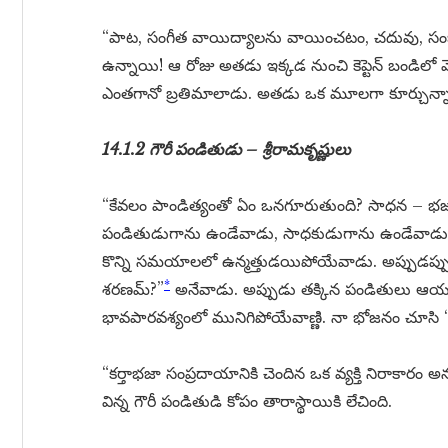
“పాట, సంగీత వాయిద్యాలను వాయించటం, చదువు, సంభ
ఉన్నాయి! ఆ రోజు అతడు ఇక్కడ నుంచి కెప్టెన్ బండిలో వె
ఎంతగానో బ్రతిమాలాడు. అతడు ఒక మూలగా కూర్చున్నాడు.
14.1.2 గౌరీ పండితుడు – శ్రీరామకృష్ణులు
“కేవలం పాండిత్యంతో ఏం ఒనగూరుతుంది? సాధన – భజన
పండితుడుగాను ఉండేవాడు, సాధకుడుగాను ఉండేవాడు.
కొన్ని సమయాలలో ఉన్మత్తుడయిపోయేవాడు. అప్పుడప్ప
*
శరణమ్?”
అనేవాడు. అప్పుడు తక్కిన పండితులు ఆయన
భావపారవశ్యంలో మునిగిపోయేవాణ్ణి. నా భోజనం చూసి ‘
“కర్తాభజా సంప్రదాయానికి చెందిన ఒక వ్యక్తి నిరాకారం అన
విన్న గౌరీ పండితుడి కోపం తారాస్థాయికి లేచింది.