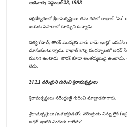
ఆదివారం, సెప్టెంబర్ 23, 1883
దక్షిణేశ్వరంలో శ్రీరామకృష్ణులు తమ గదిలో రాఖాల్, ‘మ’, 
బయట వసారాలో కూర్చుని ఉన్నాడు.
నిత్యగోపాల్, తారక్ మొదలైన వారు రామ్ ఇంట్లో బసచేసి
చూసుకుంటున్నాడు. రాఖాల్ కొన్ని సందర్భాలలో అధర్ సే
మునిగి ఉంటాడు. తారక్ కూడా అంతర్ముఖుడై ఉంటాడు.
లేదు.
14.1.1 నరేంద్రుని గురించి శ్రీరామకృష్ణులు
శ్రీరామకృష్ణులు నరేంద్రుణ్ణి గురించి మాట్లాడసాగారు.
శ్రీరామకృష్ణులు (ఒక భక్తుడితో):
నరేంద్రుడు నిన్ను లైక్ 
అధర్ ఇంటికి ఎందుకు రాలేదు?