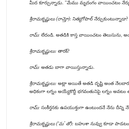
మీద కూర్చున్నాడు. “మేము మృదంగం వాయించటం నేర్చు
శ్రీరామకృష్ణులు (రామ్తో):
నిత్యగోపాల్ నేర్చుకుంటున్నాడా?
రామ్:
లేదండి. అతడికి కాస్త వాయించటం తెలుసును, అం
శ్రీరామకృష్ణులు:
తారక్?
రామ్:
అతడు బాగా వాయిస్తున్నాడు.
శ్రీరామకృష్ణులు:
అట్లా అయితే అతడి దృష్టి అంత నేలబారు
అధికంగా లగ్నం అయ్యేకొద్దీ భగవంతునిపై లగ్నం అవటం తగ
రామ్:
సంకీర్తనకు ఉపయుక్తంగా ఉంటుందనే నేను దీన్ని నేర
శ్రీరామకృష్ణులు (‘మ’ తో):
బహుశా నువ్వు కూడా పాడటం న