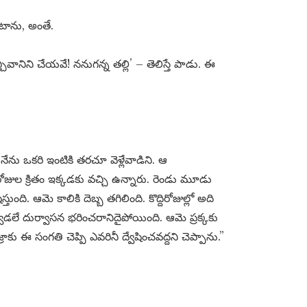
ంటాను, అంతే.
ానిని చేయవే! ననుగన్న తల్లి’ – తెలిస్తే పాడు. ఈ
ేను ఒకరి ఇంటికి తరచూ వెళ్లేవాడిని. ఆ
జుల క్రితం ఇక్కడకు వచ్చి ఉన్నారు. రెండు మూడు
తుంది. ఆమె కాలికి దెబ్బ తగిలింది. కొద్దిరోజుల్లో అది
ెడలే దుర్వాసన భరించరానిదైపోయింది. ఆమె ప్రక్కకు
ాకు ఈ సంగతి చెప్పి ఎవరినీ ద్వేషించవద్దని చెప్పాను.”