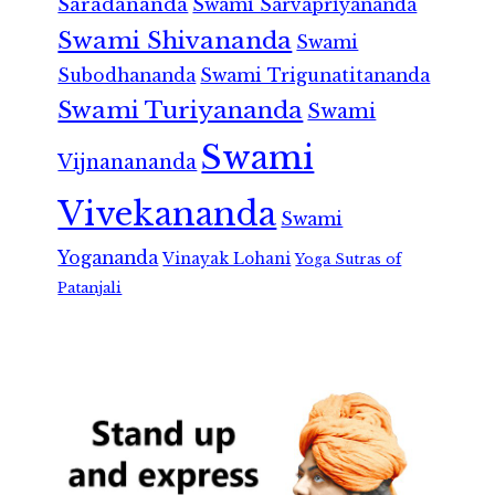
Saradananda
Swami Sarvapriyananda
Swami Shivananda
Swami
Subodhananda
Swami Trigunatitananda
Swami Turiyananda
Swami
Swami
Vijnanananda
Vivekananda
Swami
Yogananda
Vinayak Lohani
Yoga Sutras of
Patanjali