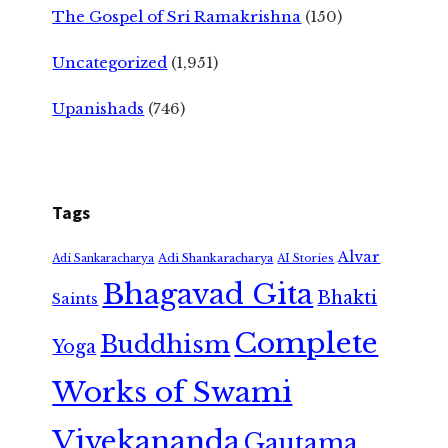
The Gospel of Sri Ramakrishna
(150)
Uncategorized
(1,951)
Upanishads
(746)
Tags
Alvar
Adi Shankaracharya
Adi Sankaracharya
AI Stories
Bhagavad Gita
Bhakti
Saints
Complete
Buddhism
Yoga
Works of Swami
Vivekananda
Gautama