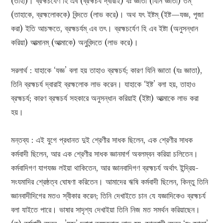
(তাহা)। ব্রহ্মচর্যেণ হি এব (ব্রহ্মচর্য দ্বারাই) যঃ জ্ঞাতা (যিনি জ্ঞাতা) তম্
(তাহাকে, ব্রহ্মলোককে) বিন্দতে (লাভ করে)। অথ যৎ ইষ্টম্ (ইষ্ট—যজ্ঞ, পূজা
করা) ইতি আচক্ষতে, ব্রহ্মচর্যম্ এব তৎ। ব্রহ্মচর্যেণ হি এব ইষ্টা (অনুসন্ধান
করিয়া) আত্মানম্ (আত্মাকে) অনুবিন্দতে (লাভ করে)।
সরলার্থ : যাহাকে ‘যজ্ঞ’ বলা হয় তাহাও ব্রহ্মচর্য; কারণ যিনি জ্ঞাতা (যঃ জ্ঞাতা),
তিনি ব্রহ্মচর্য দ্বারাই ব্রহ্মলোক লাভ করেন। যাহাকে ‘ইষ্ট’ বলা হয়, তাহাও
ব্রহ্মচর্য; কারণ ব্রহ্মচর্য সহকারে অনুসন্ধান করিয়াই (ইষ্টা) আত্মাকে লাভ করা
হয়।
মন্তব্য : এই যুগে প্রধানত দুই শ্রেণীর সাধক ছিলেন, এক শ্রেণীর সাধক
কর্মবাদী ছিলেন, আর এক শ্রেণীর সাধক জ্ঞানমার্গ অবলম্বন করিয়া চলিতেন।
কর্মবাদিগণ যাগযজ্ঞ লইয়া থাকিতেন, আর জ্ঞানবাদিগণ ব্রহ্মচর্য অর্থাৎ ইন্দ্রিয়-
সংযমাদির শ্রেষ্ঠত্ব ঘোষণা করিতেন। আমাদের ঋষি কর্মবাদী ছিলেন, কিন্তু তিনি
জ্ঞানবাদীদিগের মতও স্বীকার করেন; তিনি দেখাইতে চান যে যজ্ঞাদিকেও ব্রহ্মচর্য
বলা যাইতে পারে। ভাষার সাদৃশ্য দেখাইয়া তিনি নিজ মত সমর্থন করিয়াছেন।