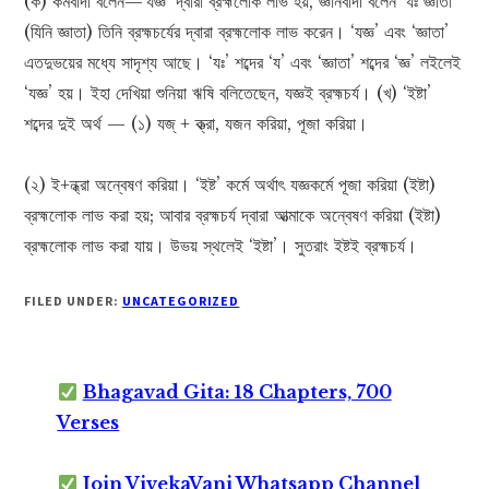
(ক) কর্মবাদী বলেন—’যজ্ঞ’ দ্বারা ব্রহ্মলোক লাভ হয়, জ্ঞানবাদী বলেন ‘যঃ জ্ঞাতা’
(যিনি জ্ঞাতা) তিনি ব্রহ্মচর্যের দ্বারা ব্রহ্মলোক লাভ করেন। ‘যজ্ঞ’ এবং ‘জ্ঞাতা’
এতদুভয়ের মধ্যে সাদৃশ্য আছে। ‘যঃ’ শব্দের ‘য’ এবং ‘জ্ঞাতা’ শব্দের ‘জ্ঞ’ লইলেই
‘যজ্ঞ’ হয়। ইহা দেখিয়া শুনিয়া ঋষি বলিতেছেন, যজ্ঞই ব্রহ্মচর্য। (খ) ‘ইষ্টা’
শব্দের দুই অর্থ — (১) যজ্ + ক্ত্রা, যজন করিয়া, পূজা করিয়া।
(২) ই+ন্ধ্রা অন্বেষণ করিয়া। ‘ইষ্ট’ কর্মে অর্থাৎ যজ্ঞকর্মে পূজা করিয়া (ইষ্টা)
ব্রহ্মলোক লাভ করা হয়; আবার ব্রহ্মচর্য দ্বারা আত্মাকে অন্বেষণ করিয়া (ইষ্টা)
ব্রহ্মলোক লাভ করা যায়। উভয় স্থলেই ‘ইষ্টা’। সুতরাং ইষ্টই ব্রহ্মচর্য।
FILED UNDER:
UNCATEGORIZED
Bhagavad Gita: 18 Chapters, 700
Verses
Join VivekaVani Whatsapp Channel