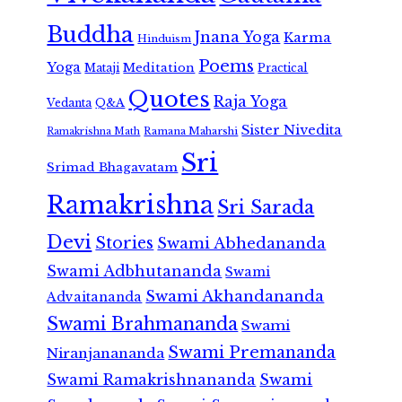
Buddha
Jnana Yoga
Karma
Hinduism
Poems
Yoga
Meditation
Mataji
Practical
Quotes
Raja Yoga
Vedanta
Q&A
Sister Nivedita
Ramana Maharshi
Ramakrishna Math
Sri
Srimad Bhagavatam
Ramakrishna
Sri Sarada
Devi
Stories
Swami Abhedananda
Swami Adbhutananda
Swami
Swami Akhandananda
Advaitananda
Swami Brahmananda
Swami
Swami Premananda
Niranjanananda
Swami Ramakrishnananda
Swami