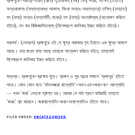
ব্রহ্মপুরে=শরীরে) দহরম্ (অল্প) পুণ্ডরীকম্ (পদ্ম) বেশ্ম দহরঃ, অস্মিন্ (ইহাতে)
অন্তরাকাশঃ (অভ্যন্তরস্থ আকাশ; কিংবা অন্তঃ-অভ্যন্তরে) তস্মিন্ (তাহাতে)
যৎ (যাহা) অন্তঃ (অন্তর্বর্তী; মধ্যে) তৎ (তাহা) অন্বেষ্টব্যম্ (অন্বেষণ করিতে
হইবে), তৎ বাব বিজিজ্ঞাসিতব্যম্ (বিশেষরূপে জানিবার ইচ্ছা করিতে হইবে)।
সরলার্থ : (দেহরূপ) ব্রহ্মপুরে এই যে ক্ষুদ্র পদ্মাকার গৃহ ইহাতে এক ক্ষুদ্র আকাশ
আছে। তার মধ্যে যাহা আছে তাহাকে অন্বেষণ করিতে হইবে, তাহাকেই
বিশেষরূপে জানিবার ইচ্ছা করিতে হইবে।
মন্তব্য : ব্রহ্মপুরে=ব্রহ্মের পুরে। ব্রহ্মন্ ও পুর শব্দের সমাসে ‘ব্রহ্মপুর’ হইতে
পারে। কোন কোন মতে ‘যদৈতজ্জরা বাপ্নোতি’=যদা+এত+জরা+বা+ আপ্নোতি
— যখন ‘জরা’ দেহকে প্রাপ্ত হয়। আমরা যে পাঠ গ্রহণ করিয়াছি তাহাতে
‘জরাঃ’ শব্দ বহুবচন। জরাবাপ্নোতি=জরা+অবাপ্নোতিও হইতে পারে।
FILED UNDER:
UNCATEGORIZED