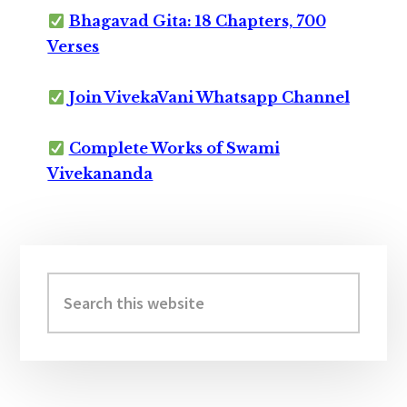
Bhagavad Gita: 18 Chapters, 700
Verses
Join VivekaVani Whatsapp Channel
Complete Works of Swami
Vivekananda
Primary
Sidebar
Search
this
website