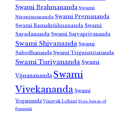
Swami Brahmananda
Swami
Swami Premananda
Niranjanananda
Swami Ramakrishnananda
Swami
Saradananda
Swami Sarvapriyananda
Swami Shivananda
Swami
Subodhananda
Swami Trigunatitananda
Swami Turiyananda
Swami
Swami
Vijnanananda
Vivekananda
Swami
Yogananda
Vinayak Lohani
Yoga Sutras of
Patanjali