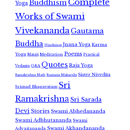
Complete
Buddhism
Yoga
Works of Swami
Vivekananda
Gautama
Buddha
Jnana Yoga
Karma
Hinduism
Poems
Yoga
Meditation
Mataji
Practical
Quotes
Raja Yoga
Vedanta
Q&A
Sister Nivedita
Ramana Maharshi
Ramakrishna Math
Sri
Srimad Bhagavatam
Ramakrishna
Sri Sarada
Devi
Stories
Swami Abhedananda
Swami Adbhutananda
Swami
Swami Akhandananda
Advaitananda