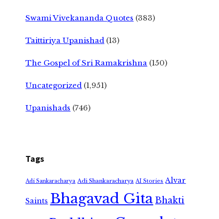
Swami Vivekananda Quotes
(383)
Taittiriya Upanishad
(13)
The Gospel of Sri Ramakrishna
(150)
Uncategorized
(1,951)
Upanishads
(746)
Tags
Alvar
Adi Shankaracharya
Adi Sankaracharya
AI Stories
Bhagavad Gita
Bhakti
Saints