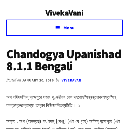
Additional
Skip
Skip
VivekaVani
to
to
menu
main
primary
Voice
content
sidebar
Menu
of
Vivekananda
Chandogya Upanishad
8.1.1 Bengali
Posted on
JANUARY 20, 2016
by
VIVEKAVANI
অথ যদিদমস্মিন্ ব্রহ্মপুরে দহরং পুণ্ডরীকং বেশ দহরোহস্মিন্নন্তরাকাশস্তস্মিন্
যদন্তস্তদন্বেষ্টব্যং তদ্বাব বিজিজ্ঞাসিতব্যমিতি ॥ ১
অন্বয় : অথ (অনন্তর) যৎ ইদম্ [বেশ্ম] (এই যে গৃহে) অস্মিন্ ব্রহ্মপুরে (এই