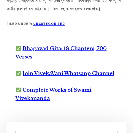
মন্তব্য : শঙ্করের মতে শ্যাম=হৃদয়স্থ ব্রহ্ম। দুরবগাহ্য বলিয়া ইহাকে শ্যাম
অর্থাৎ কৃষ্ণবর্ণ বলা হইয়াছে। শবল=বহু কামনাযুক্ত ব্রহ্মলোক।
FILED UNDER:
UNCATEGORIZED
Bhagavad Gita: 18 Chapters, 700
Verses
Join VivekaVani Whatsapp Channel
Complete Works of Swami
Vivekananda
Primary