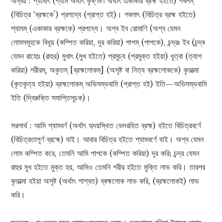
অন্বয় : শ্যামাৎ (শ্যাম অর্থাৎ কৃষ্ণবর্ণ অর্থাৎ একাকার ব্রহ্ম হইতে) শবলম্
(বিচিত্র ‘ব্রহ্মকে’) প্রপদ্যে (প্রাপ্ত হই)। শবলাৎ (বিচিত্র ব্রহ্ম হইতে)
শ্যামম্ (একাকার ব্রহ্মকে) প্রপদ্যে। অশ্ব ইব রোমাণি (অশ্ব যেমন
লোমসমূহকে বিধূয় (কম্পিত করিয়া, দূর করিয়া) পাপম্ (পাপকে), চন্দ্রঃ ইব (চন্দ্ৰ
যেমন রাহোঃ (রাহুর) মুখাৎ (মুখ হইতে) প্রমুচ্য (প্রমুক্ত হইয়া) ধূত্বা (ত্যাগ
করিয়া) শরীরম্, অকৃতম্ [ব্রহ্মলোকম্] (অসৃষ্ট বা নিত্য ব্রহ্মলোককে) কৃতাত্মা
(কৃতকৃত্য হইয়া) ব্রহ্মলোকম্ অভিসম্ভবামি (প্রাপ্ত হই) ইতি—অভিসম্ভবামি
ইতি (দ্বিরুক্তি সমাপ্তিসূচক)।
সরলার্থ : আমি শ্যামবর্ণ (অর্থাৎ হৃদয়স্থিত ভেদরহিত ব্রহ্ম) হইতে বিচিত্রবর্ণে
(বিচিত্রতাপূর্ণ ব্রহ্মে) যাই। আবার বিচিত্র হইতে শ্যামবর্ণে যাই। অশ্ব যেমন
লোম কম্পিত করে, তেমনি আমি পাপকে (কম্পিত করিয়া) দূর করি; চন্দ্র যেমন
রাহুর মুখ হইতে মুক্ত হয়, আমিও তেমনি শরীর হইতে মুক্তি লাভ করি। তারপর
কৃতাত্মা হইয়া অসৃষ্ট (অর্থাৎ শাশ্বত) ব্ৰহ্মলোক লাভ করি, (ব্রহ্মলোকই) লাভ
করি।