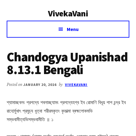
Additional
Skip
Skip
VivekaVani
to
to
menu
main
primary
Voice
content
sidebar
Menu
of
Vivekananda
Chandogya Upanishad
8.13.1 Bengali
Posted on
JANUARY 20, 2016
by
VIVEKAVANI
শ্যামাচ্ছবলং প্রপদ্যে শবলাচ্ছ্যামং প্রপদ্যেহশ্ব ইব রোমাণি বিধূয় পাপ চন্দ্র ইব
রাহোর্মুখাৎ প্রমুচ্য ধূত্বা শরীরমকৃতং কৃতাত্মা ব্ৰহ্মলোকমভি
সম্ভবামীত্যভিসম্ভবামীতি ॥ ১