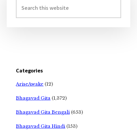
Sidebar
Search
this
website
Categories
AriseAwake
(12)
Bhagavad Gita
(1,372)
Bhagavad Gita Bengali
(653)
Bhagavad Gita Hindi
(153)