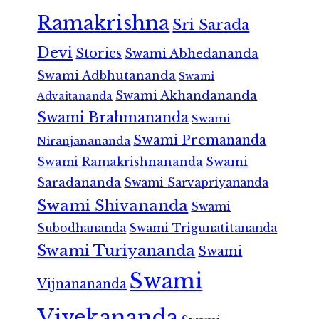
Ramakrishna
Sri Sarada
Devi
Stories
Swami Abhedananda
Swami Adbhutananda
Swami
Swami Akhandananda
Advaitananda
Swami Brahmananda
Swami
Swami Premananda
Niranjanananda
Swami Ramakrishnananda
Swami
Saradananda
Swami Sarvapriyananda
Swami Shivananda
Swami
Subodhananda
Swami Trigunatitananda
Swami Turiyananda
Swami
Swami
Vijnanananda
Vivekananda