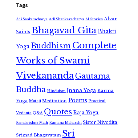
Tags
Alvar
Adi Shankaracharya
Adi Sankaracharya
AI Stories
Bhagavad Gita
Bhakti
Saints
Complete
Buddhism
Yoga
Works of Swami
Vivekananda
Gautama
Buddha
Jnana Yoga
Karma
Hinduism
Poems
Yoga
Meditation
Mataji
Practical
Quotes
Raja Yoga
Vedanta
Q&A
Sister Nivedita
Ramana Maharshi
Ramakrishna Math
Sri
Srimad Bhagavatam