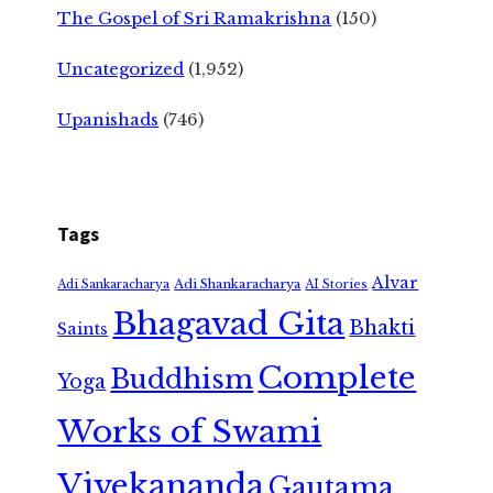
The Gospel of Sri Ramakrishna
(150)
Uncategorized
(1,952)
Upanishads
(746)
Tags
Alvar
Adi Shankaracharya
Adi Sankaracharya
AI Stories
Bhagavad Gita
Bhakti
Saints
Complete
Buddhism
Yoga
Works of Swami
Vivekananda
Gautama