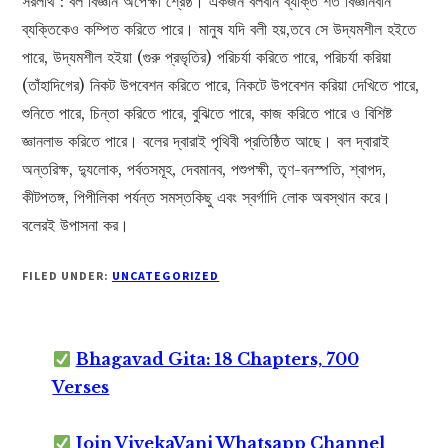
সরলার্থ : বল বিজ্ঞান অপেক্ষা শ্রেষ্ঠ। একজন বলবান ব্যক্তি শত বিজ্ঞানবান
ব্যক্তিকেও কম্পিত করিতে পারে। মানুষ যদি বলী হয়,তবে সে উদ্যমশীল হইতে
পারে, উদ্যমশীল হইয়া (গুরু প্রভৃতির) পরিচর্যা করিতে পারে, পরিচর্যা করিয়া
(তাঁহাদিগের) নিকট উপবেশন করিতে পারে, নিকটে উপবেশন করিয়া দেখিতে পারে,
শুনিতে পারে, চিন্তা করিতে পারে, বুঝিতে পারে, কাজ করিতে পারে ও বিশিষ্ট
জ্ঞানলাভ করিতে পারে। বলের দ্বারাই পৃথিবী প্রতিষ্ঠিত আছে। বল দ্বারাই
অন্তরিক্ষ, দ্যুলোক, পর্বতসমূহ, দেবমানব, পশুপক্ষী, তৃণ-বনস্পতি, শ্বাপদ,
কীটপতঙ্গ, পিপীলিকা পর্যন্ত সমস্তকিছু এবং স্বর্গাদি লোক অবস্থান করে।
বলেরই উপাসনা কর।
FILED UNDER:
UNCATEGORIZED
Bhagavad Gita: 18 Chapters, 700
Verses
Join VivekaVani Whatsapp Channel