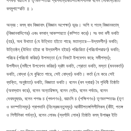
পশবশ্চ বয়াংসি চ তৃণবনস্পতয়ঃ শ্বাপদান্যাকীটপতঙ্গপিপীলক বলেন লোকস্তিষ্ঠতি
বলমুপাস্ৱেতি ॥ ১
অন্বয় : বলম্ বাব বিজ্ঞানাৎ (বিজ্ঞান অপেক্ষা) ভূয়ঃ। অপি হ শতম্ বিজ্ঞানবতাম্
(বিজ্ঞানবাদিগের) একঃ বলবান্ আকম্পয়তে (কম্পিত করে)। সঃ যদা বলী ভবতি
(হয়), অথ উথাতা (যে উত্থিত হইতে পারে; মতান্তরে—উদ্যমশীল) ভবতি;
উত্তিষ্ঠন্‌ (উথিত হইয়া বা উদ্যমশীল হইয়া) পরিচরিতা (পরিচর্যাপরায়ণ) ভবতি;
পরিচর (পরিচর্যা করিয়া) উপসত্তা (যে নিকটে উপবেশন করে; সমীপস্থ);
উপসীদন্ (সমীপে উপবেশন করিয়া) দ্রষ্টা ভবতি, শ্রোতা ভবতি, মস্তা (মননকর্তা)
ভবতি, বোদ্ধা (যে বুঝিতে পারে, সেই বোদ্ধা) ভবতি। কর্তা (যে করে সেই
ব্যক্তি, অনুষ্ঠাতা) ভবতি, বিজ্ঞাতা ভবতি। বলেন (বল দ্বারা) বৈ পৃথিবী তিষ্ঠতি
(অবস্থান করে), বলেন অন্তরিক্ষম্, বলেন দ্যৌঃ, বলেন পর্বতাঃ, বলেন
দেবমনুষ্যাঃ, বলেন পশবঃ চ (পশুগণও), বয়াংসি চ (পক্ষিগণও) তৃণবনস্পতয়ঃ (তৃণ
ও বনস্পতিসমূহ) শ্বাপদানি (হিংস্রজন্তুসমূহ) আকীটপতঙ্গপিপীলিকম্ (কীট, পতঙ্গ
ও পিপীলিকা পর্যন্ত), বলেন লোকঃ (স্বর্গাদি লোক) তিষ্ঠতি বলম্ উপাস্ত্ৰ ইতি