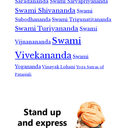
Saradananda
Swami Sarvapriyananda
Swami Shivananda
Swami
Subodhananda
Swami Trigunatitananda
Swami Turiyananda
Swami
Swami
Vijnanananda
Vivekananda
Swami
Yogananda
Vinayak Lohani
Yoga Sutras of
Patanjali