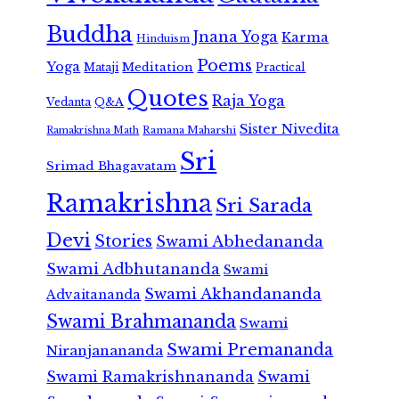
Buddha
Jnana Yoga
Karma
Hinduism
Poems
Yoga
Meditation
Mataji
Practical
Quotes
Raja Yoga
Vedanta
Q&A
Sister Nivedita
Ramana Maharshi
Ramakrishna Math
Sri
Srimad Bhagavatam
Ramakrishna
Sri Sarada
Devi
Stories
Swami Abhedananda
Swami Adbhutananda
Swami
Swami Akhandananda
Advaitananda
Swami Brahmananda
Swami
Swami Premananda
Niranjanananda
Swami Ramakrishnananda
Swami