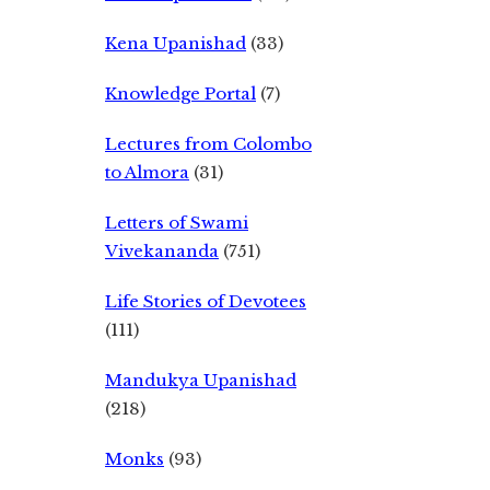
Kena Upanishad
(33)
Knowledge Portal
(7)
Lectures from Colombo
to Almora
(31)
Letters of Swami
Vivekananda
(751)
Life Stories of Devotees
(111)
Mandukya Upanishad
(218)
Monks
(93)