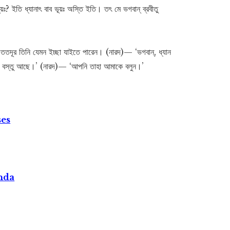
য়ঃ? ইতি ধ্যানাৎ বাব ভূয়ঃ অস্তি ইতি। তৎ মে ভগবান্ ব্রবীতু
তি, ততদূর তিনি যেমন ইচ্ছা যাইতে পারেন। (নারদ)— ‘ভগবান্, ধ্যান
রেষ্ঠ বস্তু আছে।’ (নারদ)— ‘আপনি তাহা আমাকে বলুন।’
ses
nda