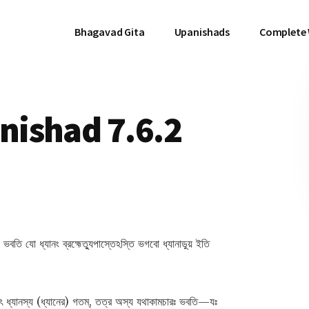
Bhagavad Gita
Upanishads
Complete
ishad 7.6.2
 ভবতি যো ধ্যানং ব্রহ্মেত্যুপাস্তেঽস্তি ভগবো ধ্যানাড়ূয় ইতি
াবৎ ধ্যানস্য (ধ্যানের) গতম্, তত্র অস্য যথাকামচারঃ ভবতি—যঃ