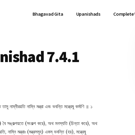
Bhagavad Gita
Upanishads
Complete
ishad 7.4.1
মু নাম্নীরয়তি নাম্নি মন্ত্রা এবং ভবন্তি মন্ত্রেষু কর্মাণি ॥ ১
খন) বৈ সঙ্কল্পয়তে (সংকল্প করে), অথ মনস্যতি (চিন্তা করে), অথ
 নাম্নি মন্ত্রাঃ (মন্ত্রসমূহ) একম্ ভবন্তি (হয়), মন্ত্রেষু