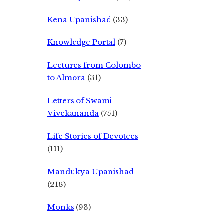
Kena Upanishad
(33)
Knowledge Portal
(7)
Lectures from Colombo
to Almora
(31)
Letters of Swami
Vivekananda
(751)
Life Stories of Devotees
(111)
Mandukya Upanishad
(218)
Monks
(93)