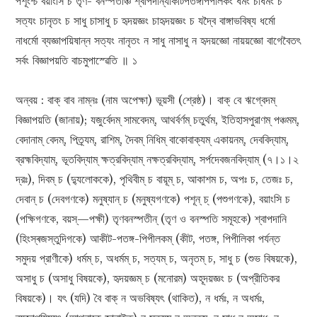
পশূংশ্চ বয়াংসি চ তৃণ- বনস্পতীঞ্চ শ্বাপদান্যাকীটপতঙ্গপিপীলকং ধর্মং চাধর্মং চ
সত্যং চানৃতং চ সাধু চাসাধু চ হৃদয়জ্ঞং চাহৃদয়জ্ঞং চ যদ্বৈ বাঙ্গাভবিষ্য ধর্মো
নাধর্মো ব্যজ্ঞাপয়িষান্ন সত্যং নানৃতং ন সাধু নাসাধু ন হৃদয়জ্ঞো নায়য়জ্ঞো বাগেবৈতৎ
সর্বং বিজ্ঞাপয়তি বাচমুপাস্ৱেতি ॥ ১
অন্বয় : বাক্ বাব নাম্নঃ (নাম অপেক্ষা) ভূয়সী (শ্রেষ্ঠ)। বাক্ বে ঋগ্বেদম্
বিজ্ঞাপয়তি (জানায়); যজুর্বেদম্ সামবেদম্, আথর্বর্ণম্ চতুর্থম, ইতিহাসপুরাণম্ পঞ্চমম্,
বেদানাম্ বেদম্, পিত্র্যম্, রাশিম্, দৈবম্ নিধিম্ বাকোবাক্যম্ একায়নম্, দেববিদ্যাম্,
ব্রহ্মবিদ্যাম্, ভূতবিদ্যাম্ ক্ষত্রবিদ্যাম্ নক্ষত্রবিদ্যাম্, সর্পদেবজনবিদ্যাম্ (৭।১।২
দ্রঃ), দিবম্ চ (দ্যুলোককে), পৃথিবীম্‌ চ বায়ূম্ চ, আকাশম চ, অপঃ চ, তেজঃ চ,
দেবান্ চ (দেবগণকে) মনুষ্যান্ চ (মনুষ্যগণকে) পশূন্ চ্ (পশুগণকে), বয়াংসি চ
(পক্ষিগণকে, বয়স্—পক্ষী) তৃণবনস্পতীন্ (তৃণ ও বনস্পতি সমূহকে) শ্বাপদানি
(হিংস্ৰজস্তুদিগকে) আকীট-পতঙ্গ-পিপীলকম্ (কীট, পতঙ্গ, পিপীলিকা পর্যন্ত
সমুদয় প্রাণীকে) ধর্মম্ চ, অধর্মম্ চ, সত্যম্ চ, অনৃতম্ চ, সাধু চ (শুভ বিষয়কে),
অসাধু চ (অসাধু বিষয়কে), হৃদয়জ্ঞম্ চ (মনোরম) অহূদয়জ্ঞং চ (অপ্রীতিকর
বিষয়কে)। যৎ (যদি) বৈ বাক্ ন অভবিষ্যৎ (থাকিত), ন ধর্মঃ, ন অধর্মঃ,