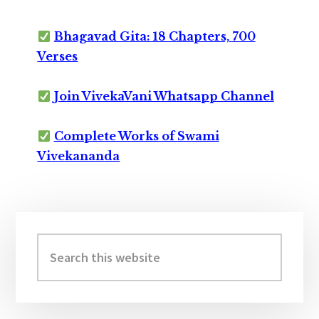
Bhagavad Gita: 18 Chapters, 700
Verses
Join VivekaVani Whatsapp Channel
Complete Works of Swami
Vivekananda
Primary
Sidebar
Search
this
website