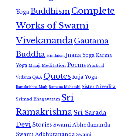
Complete
Buddhism
Yoga
Works of Swami
Vivekananda
Gautama
Buddha
Jnana Yoga
Karma
Hinduism
Poems
Yoga
Meditation
Mataji
Practical
Quotes
Raja Yoga
Vedanta
Q&A
Sister Nivedita
Ramana Maharshi
Ramakrishna Math
Sri
Srimad Bhagavatam
Ramakrishna
Sri Sarada
Devi
Stories
Swami Abhedananda
Swami Adbhutananda
Swami