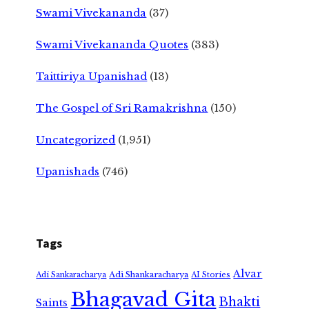
Swami Vivekananda
(37)
Swami Vivekananda Quotes
(383)
Taittiriya Upanishad
(13)
The Gospel of Sri Ramakrishna
(150)
Uncategorized
(1,951)
Upanishads
(746)
Tags
Alvar
Adi Shankaracharya
Adi Sankaracharya
AI Stories
Bhagavad Gita
Bhakti
Saints