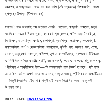
ব্যজ্ঞাপয়িষ্যৎ (আপনাকে জানাইত) ন সত্যম্ ন অনৃতম্, ন সাধু ন অসাধু; ন
হৃদয়জ্ঞঃ, ন অহৃদয়জ্ঞঃ। বাক্ এব এতৎ সর্বম্ (এই সমুদয়কে) বিজ্ঞাপয়তি। বাচম্
(বাক্‌কে) উপাস্থ (উপাসনা কর)।
সরলার্থ : বাক্ অবশ্যই নাম অপেক্ষা শ্রেষ্ঠ। ঋগ্বেদ, ঋজুর্বেদ, সামবেদ, চতুর্থ
অথর্ববেদ, পঞ্চম ইতিহাস-পুরাণ, ব্যাকরণ, শ্রাদ্ধতত্ত্ব, গণিতশাস্ত্র, দৈববিদ্যা,
নিধিবিদ্যা, বাকোবাক্য, একায়ন, দেববিদ্যা, ব্রহ্মবিদ্যা, ভূতবিদ্যা, ক্ষত্রবিদ্যা,
নক্ষত্রবিদ্যা, সর্প ও দেবজনবিদ্যা, স্বর্গলোক, পৃথিবী, বায়ু, আকাশ, জল, তেজ,
দেবগণ, মনুষ্যগণ, পশুসমূহ, পক্ষিগণ, তৃণ ও বনস্পতিসমূহ, শ্বাপদগণ, কীটপতঙ্গ
ও পিপীলিকা পর্যন্ত যাবতীয় প্রাণী, ধর্ম ও অধর্ম, সত্য ও অসত্য, সাধু ও অসাধু,
প্রীতিকর ও অপ্রীতিকর বিষয়—এই সমস্তকেই বাক্ বিজ্ঞাপিত করে। যদি বাক্
না থাকিত, ধর্ম ও অধর্ম, সত্য ও অসত্য, সাধু ও অসাধু, প্রীতিকর ও অপ্রীতিকর
—কিছুই বিজ্ঞাপিত হইত না। বাক্ই এই সবকে বিজ্ঞাপিত করে। বাক্‌কেই
উপাসনা কর।
FILED UNDER:
UNCATEGORIZED