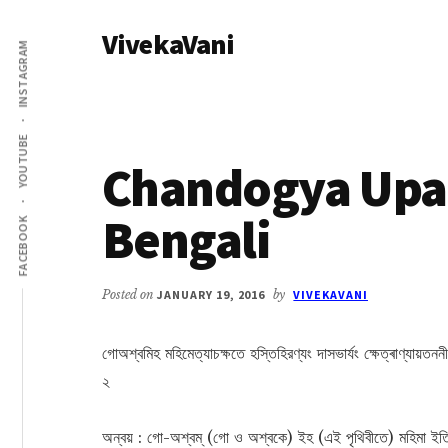
Additional
Skip
Skip
VivekaVani
to
to
menu
INSTAGRAM
main
primary
Voice
content
sidebar
of
Vivekananda
YOUTUBE
Chandogya Upan
Bengali
FACEBOOK
Posted on
JANUARY 19, 2016
by
VIVEKAVANI
গোঅশ্বমিহ মহিমেত্যাচক্ষতে হস্তিহিরণ্যং দাসভার্যং ক্ষেত্ৰাণ্যায়তননী
২
অন্বয় : গো-অশ্বম্ (গো ও অশ্বকে) ইহ (এই পৃথিবীতে) মহিমা ইতি আচ