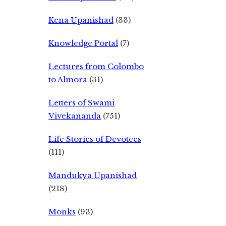
Kena Upanishad
(33)
Knowledge Portal
(7)
Lectures from Colombo
to Almora
(31)
Letters of Swami
Vivekananda
(751)
Life Stories of Devotees
(111)
Mandukya Upanishad
(218)
Monks
(93)