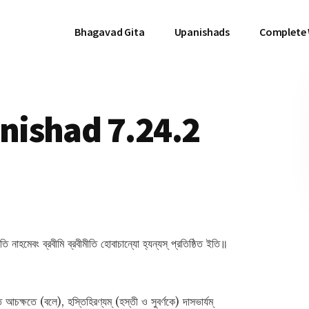
Bhagavad Gita
Upanishads
Complete
ishad 7.24.2
তি নাহমেবং ব্রবীমি ব্রবীমীতি হোবাচান্যো হ্যন্যস্ প্রতিষ্ঠিত ইতি॥
ক্ষতে (বলে), হস্তিহিরণ্যম্ (হস্তী ও সুবর্ণকে) দাসভার্যম্