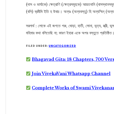
(দাস ও ভার্যাকে) ক্ষেত্রাণি (ক্ষেত্রসমূহকে) আয়তনানি (বাসস্থানস
(বলি) ব্রবীমি ইতি হ উবাচ। অন্যঃ (অন্যবস্তু) হি অন্যস্মিন্ (অন্য
সরলার্থ : লোকে এই জগতে গরু, ঘোড়া, হাতী, সোনা, ভৃত্য, স্ত্রী,
মহিমার কথা বলিতেছি না; কারণ ইহারা একে অপর বস্তুতে প্রতিষ্ঠিত
FILED UNDER:
UNCATEGORIZED
Bhagavad Gita: 18 Chapters, 700 Ver
Join VivekaVani Whatsapp Channel
Complete Works of Swami Vivekana