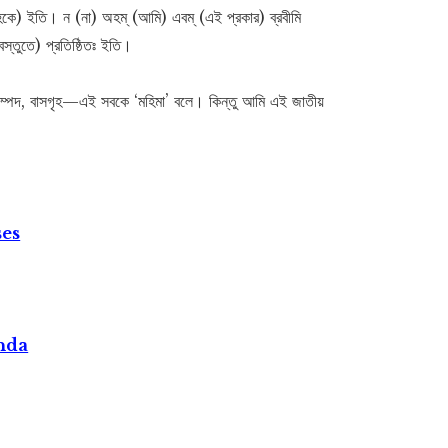
মূহকে) ইতি। ন (না) অহম্ (আমি) এবম্‌ (এই প্রকার) ব্রবীমি
বস্তুতে) প্রতিষ্ঠিতঃ ইতি।
 ভূসম্পদ, বাসগৃহ—এই সবকে ‘মহিমা’ বলে। কিন্তু আমি এই জাতীয়
।
ses
nda