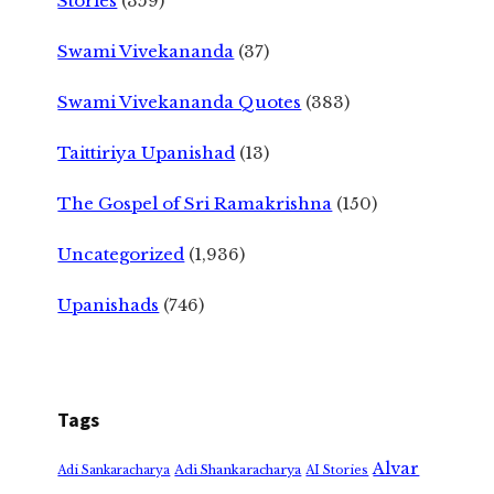
Stories
(359)
Swami Vivekananda
(37)
Swami Vivekananda Quotes
(383)
Taittiriya Upanishad
(13)
The Gospel of Sri Ramakrishna
(150)
Uncategorized
(1,936)
Upanishads
(746)
Tags
Alvar
Adi Shankaracharya
Adi Sankaracharya
AI Stories