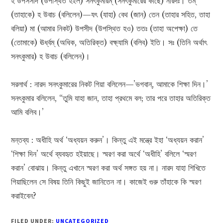
হ উপসসাদ (উপস্থিত হইল) সনৎকুমারম্ (সনৎকুমারের কাছে) নারদঃ। তম্
(তাহাকে) হ উবাচ (বলিলেন)—যৎ (যাহা) বেথ (জান) তেন (তাহার সহিত, তাহা
বলিয়া) মা (আমার নিকট) উপসীদ (উপস্থিত হও) ততঃ (তাহা অপেক্ষা) তে
(তোমাকে) ঊর্ধ্বম্ (অধিক, অতিরিক্ত) বক্ষ্যামি (বলিব) ইতি। সঃ (তিনি অর্থাৎ
সনৎকুমার) হ উবাচ (বলিলেন)।
সরলার্থ : নারদ সনৎকুমারের নিকট গিয়া বলিলেন—’ভগবান্, আমাকে শিক্ষা দিন।’
সনৎকুমার বলিলেন, “তুমি যাহা জান, তাহা প্রথমে বল; তার পরে তাহার অতিরিক্ত
আমি বলিব।’
মন্তব্য : অধীহি অর্থ ‘অধ্যয়ন করুন’। কিন্তু এই মন্ত্রে ইহা ‘অধ্যয়ন করান’
‘শিক্ষা দিন’ অর্থে ব্যবহৃত হইয়াছে। স্মরণ করা অর্থে ‘অধীহি’ বলিলে ‘স্মরণ
করান’ বোঝায়। কিন্তু এখানে স্মরণ করা অর্থ সঙ্গত হয় না। নারদ যাহা শিখিতে
গিয়াছিলেন সে বিষয় তিনি কিছুই জানিতেন না। কাজেই গুরু তাঁহাকে কি স্মরণ
করাইবেন?
FILED UNDER:
UNCATEGORIZED