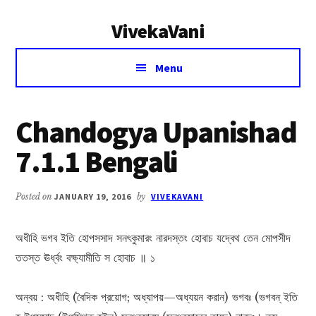
Additional
Skip
Skip
VivekaVani
to
to
menu
main
primary
Voice
content
sidebar
Menu
of
Vivekananda
Chandogya Upanishad
7.1.1 Bengali
Posted on
JANUARY 19, 2016
by
VIVEKAVANI
অধীহি ভগব ইতি হোপসসাদ সনৎকুমারং নারদস্তং হোবাচ যদ্বেথ তেন মোপসীদ
ততস্ত ঊর্ধ্বং বক্ষ্যামীতি স হোবাচ ॥ ১
অন্বয় : অধীহি (বৈদিক প্রয়োগ; অধ্যাপয়—অধ্যয়ন করান) ভগবঃ (ভগবন্ ইতি