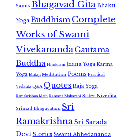
Bhagavad Gita
Bhakti
Saints
Complete
Buddhism
Yoga
Works of Swami
Vivekananda
Gautama
Buddha
Jnana Yoga
Karma
Hinduism
Poems
Yoga
Meditation
Mataji
Practical
Quotes
Raja Yoga
Vedanta
Q&A
Sister Nivedita
Ramana Maharshi
Ramakrishna Math
Sri
Srimad Bhagavatam
Ramakrishna
Sri Sarada
Devi
Stories
Swami Abhedananda