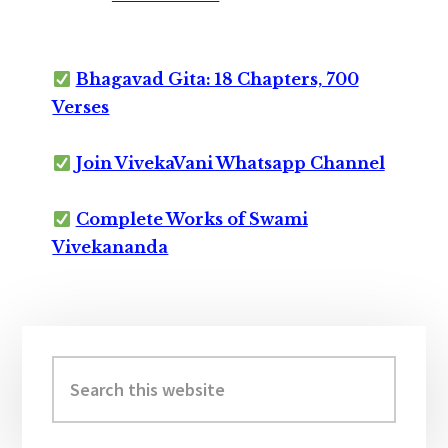
Bhagavad Gita: 18 Chapters, 700
Verses
Join VivekaVani Whatsapp Channel
Complete Works of Swami
Vivekananda
Primary
Sidebar
Search
this
website