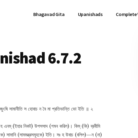
Bhagavad Gita
Upanishads
Complete
ishad 6.7.2
 যজুংষি সামানীতি স হোবাচ ন বৈ মা প্রতিভান্তি ভো ইতি ॥ ২
 এনম্ (ইহার নিকট) উপসসাদ (গমন করিল)। কিম্ (কি) ব্রবীমি
মূহকে) সামানি (সামমন্ত্রসমূহকে) ইতি। সঃ হ উবাচ (বলিল)—ন (না)