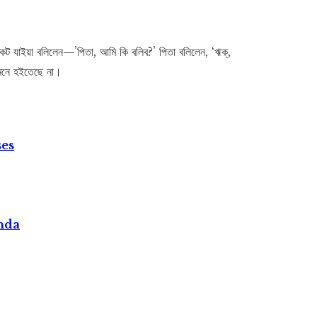
কট যাইয়া বলিলেন—’পিতা, আমি কি বলিব?’ পিতা বলিলেন, ‘ঋক্,
 মনে হইতেছে না।
ses
nda