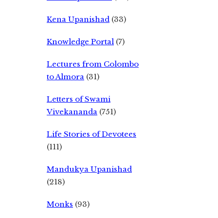
Kena Upanishad
(33)
Knowledge Portal
(7)
Lectures from Colombo
to Almora
(31)
Letters of Swami
Vivekananda
(751)
Life Stories of Devotees
(111)
Mandukya Upanishad
(218)
Monks
(93)