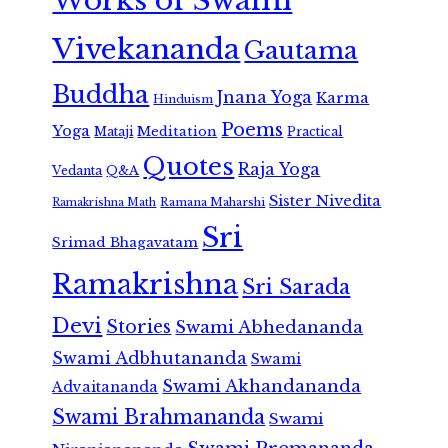
Works of Swami
Vivekananda
Gautama
Buddha
Jnana Yoga
Karma
Hinduism
Poems
Yoga
Meditation
Mataji
Practical
Quotes
Raja Yoga
Vedanta
Q&A
Sister Nivedita
Ramana Maharshi
Ramakrishna Math
Sri
Srimad Bhagavatam
Ramakrishna
Sri Sarada
Devi
Stories
Swami Abhedananda
Swami Adbhutananda
Swami
Swami Akhandananda
Advaitananda
Swami Brahmananda
Swami