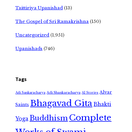
Taittiriya Upanishad
(13)
The Gospel of Sri Ramakrishna
(150)
Uncategorized
(1,951)
Upanishads
(746)
Tags
Alvar
Adi Shankaracharya
Adi Sankaracharya
AI Stories
Bhagavad Gita
Bhakti
Saints
Complete
Buddhism
Yoga