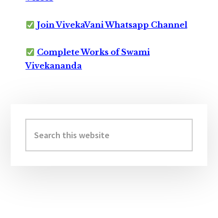
Join VivekaVani Whatsapp Channel
Complete Works of Swami
Vivekananda
Primary
Sidebar
Search
this
website