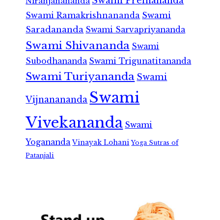
Swami Premananda
Niranjanananda
Swami Ramakrishnananda
Swami
Saradananda
Swami Sarvapriyananda
Swami Shivananda
Swami
Subodhananda
Swami Trigunatitananda
Swami Turiyananda
Swami
Swami
Vijnanananda
Vivekananda
Swami
Yogananda
Vinayak Lohani
Yoga Sutras of
Patanjali