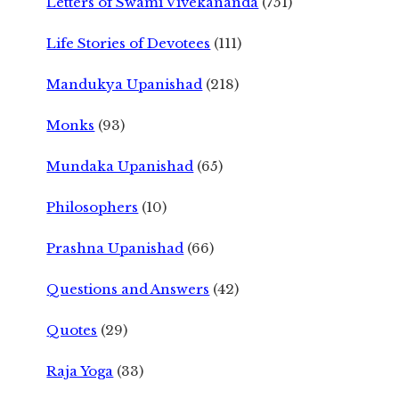
Letters of Swami Vivekananda
(751)
Life Stories of Devotees
(111)
Mandukya Upanishad
(218)
Monks
(93)
Mundaka Upanishad
(65)
Philosophers
(10)
Prashna Upanishad
(66)
Questions and Answers
(42)
Quotes
(29)
Raja Yoga
(33)