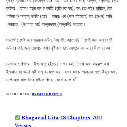
(হই) প্রজায়েমহি (উৎপন্ন হই) ইতি। তাঃ (সেই জল) অন্নম্ অসৃজন্ত (সৃষ্টি
করিল)। তস্মাৎ যত্র ক্ব চ বৰ্ষতি (বৃষ্টিপাত হয়), তৎ (তখনই) ভূয়িষ্ঠম্ (বহু
পরিমাণে) অন্নম্ ভবতি (হয়)। অদ্ভ্যঃ এব (জল হইতেই) তৎ (তখন) অধি
[জায়তে] (উৎপন্ন হয়) অন্নাদ্যম্ (অন্নাদি) জায়তে।
সরলার্থ : সেই জল সঙ্কল্প করিল, ‘বহু হই, জাত হই।’ সেই জল অন্ন সৃষ্টি
করিল। এই জন্য যেখানে যখন বৃষ্টিপাত হয়, সেখানে বহু অন্ন উৎপন্ন হয়।
মন্তব্য : ঐক্ষত—ঈক্ষ্ ধাতু হইতে। দর্শন করা, চিন্তা করা, সঙ্কল্প করা
ইত্যাদি বহু অর্থে এই ধাতু ব্যবহৃত হয়। যত্র ক্ব চ শঙ্করের মতে ইহার অর্থ,
দেশ এবং কাল উভয় হইতে পারে, ‘দেশে কালে বা’।
FILED UNDER:
UNCATEGORIZED
Bhagavad Gita: 18 Chapters, 700
Verses