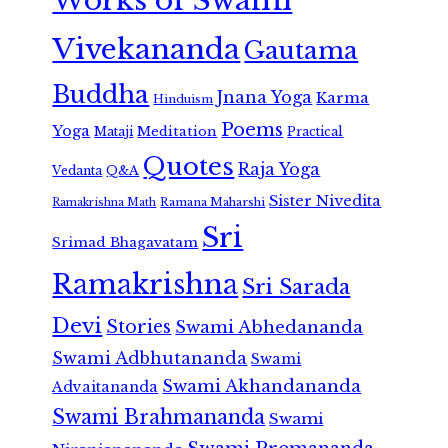
Works of Swami
Vivekananda
Gautama
Buddha
Jnana Yoga
Karma
Hinduism
Poems
Yoga
Meditation
Mataji
Practical
Quotes
Raja Yoga
Vedanta
Q&A
Sister Nivedita
Ramana Maharshi
Ramakrishna Math
Sri
Srimad Bhagavatam
Ramakrishna
Sri Sarada
Devi
Stories
Swami Abhedananda
Swami Adbhutananda
Swami
Swami Akhandananda
Advaitananda
Swami Brahmananda
Swami