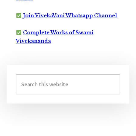
Join VivekaVani Whatsapp Channel
Complete Works of Swami
Vivekananda
Primary
Sidebar
Search
this
website