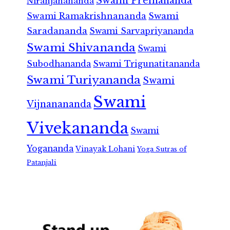
Swami Premananda
Niranjanananda
Swami Ramakrishnananda
Swami
Saradananda
Swami Sarvapriyananda
Swami Shivananda
Swami
Subodhananda
Swami Trigunatitananda
Swami Turiyananda
Swami
Swami
Vijnanananda
Vivekananda
Swami
Yogananda
Vinayak Lohani
Yoga Sutras of
Patanjali