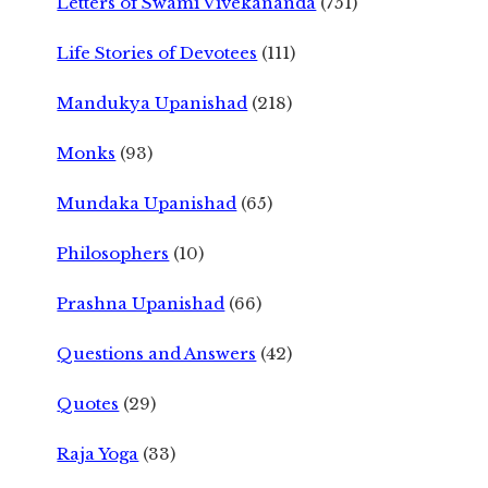
Letters of Swami Vivekananda
(751)
Life Stories of Devotees
(111)
Mandukya Upanishad
(218)
Monks
(93)
Mundaka Upanishad
(65)
Philosophers
(10)
Prashna Upanishad
(66)
Questions and Answers
(42)
Quotes
(29)
Raja Yoga
(33)