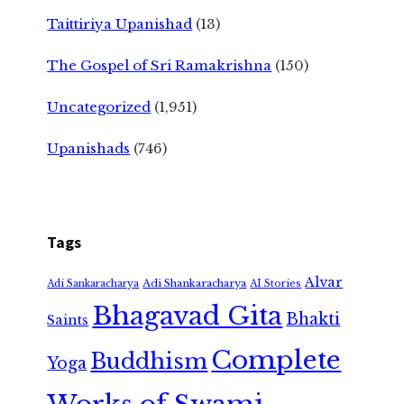
Taittiriya Upanishad
(13)
The Gospel of Sri Ramakrishna
(150)
Uncategorized
(1,951)
Upanishads
(746)
Tags
Alvar
Adi Shankaracharya
Adi Sankaracharya
AI Stories
Bhagavad Gita
Bhakti
Saints
Complete
Buddhism
Yoga