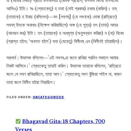
মা (আমার নিকট) প্রাতঃ উপসীদথাঃ (বৈদিক প্রয়োগ; উপসীদ কিংবা উপসীদেঃ
আসিও) ইতি। সঃ (শ্বেতকেতু) হ তথা (সেই প্রকার) চকার (করিল)। তম্
(তাহাকে) হ উবাচ (বলিলেন)—যৎ [লবণম্] (যে লবণকে) দোষা (রাত্রিতে)
লবনম্ উদকে অবাধাঃ (নিক্ষেপ করিয়াছিলে) অঙ্গ (হে পুত্র) তৎ (তাহা) আহর
(আনয়ন কর) ইতি। তৎ (তাহাকে) হ অবমৃশ্য (অনুসন্ধান করিয়া) ন (না) বিবেদ
(প্রাপ্ত হইল; ‘অবগত হইল’) যথা (যেহেতু) বিলীনম্ এব (বিলীনই হইয়াছিল)।
সরলার্থ : উদ্দালক বলিলেন—’এই লবণখণ্ড জলে রাখিয়া পরদিন সকালে আমার
নিকট আসিবে।’ শ্বেতকেতু তাহাই করিল। উদ্দালক তাহাকে বলিলেন, ‘রাত্রিতে
জলে যে লবণ রাখিয়াছিলে, তাহা আন।’ শ্বেতকেতু লবণ খুঁজিয়া পাইল না, কারণ
তাহা জলে বিলীন হইয়া গিয়াছিল।
FILED UNDER:
UNCATEGORIZED
Bhagavad Gita: 18 Chapters, 700
Verses