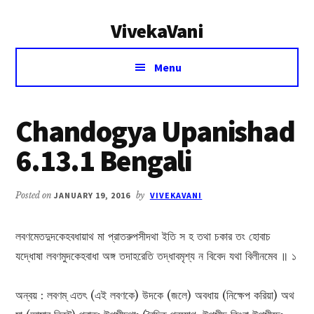
Additional
Skip
Skip
VivekaVani
to
to
menu
main
primary
Voice
content
sidebar
Menu
of
Vivekananda
Chandogya Upanishad
6.13.1 Bengali
Posted on
JANUARY 19, 2016
by
VIVEKAVANI
লবণমেতদুদকেহবধায়াথ মা প্রাতরুপসীদথা ইতি স হ তথা চকার তং হোবাচ
যদ্ধোষা লবণমুদকেহবাধা অঙ্গ তদাহরেতি তদ্ধাবমৃশ্য ন বিবেদ যথা বিলীনমেব ॥ ১
অন্বয় : লবণম্ এতৎ (এই লবণকে) উদকে (জলে) অবধায় (নিক্ষেপ করিয়া) অথ