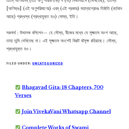
এতম্ অণিমানম্ (এই অণু পরিমাণকে) ন (না) নিভালয়সে (দেখিতেছ), এতস্য
[অণিম্নঃ] (এই অণুপরিমাণের) এবম্ (এই প্রকার) মহান্যগ্রোধঃ তিষ্ঠতি (বর্তমান
আছে) শ্রদ্ধস্থ (শ্রদ্ধাযুক্ত হও) সোম্য, ইতি।
সরলার্থ : উদ্দালক বলিলেন— হে সৌম্য, বীজের মধ্যে যে সূক্ষ্মতম অংশ আছে,
তাহা তুমি দেখিতেছ না। এই সূক্ষ্মতম অংশেই বিরাট বটবৃক্ষ রহিয়াছে। সৌম্য,
শ্রদ্ধাযুক্ত হও।
FILED UNDER:
UNCATEGORIZED
Bhagavad Gita: 18 Chapters, 700
Verses
Join VivekaVani Whatsapp Channel
Complete Works of Swami