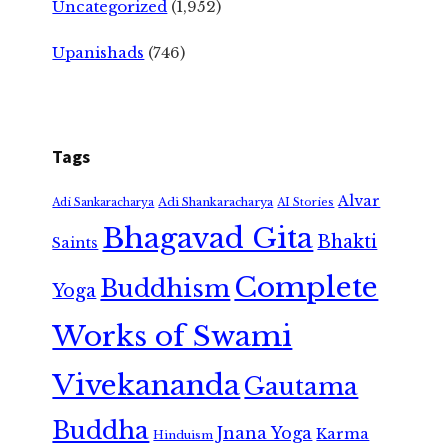
Uncategorized
(1,952)
Upanishads
(746)
Tags
Alvar
Adi Shankaracharya
Adi Sankaracharya
AI Stories
Bhagavad Gita
Bhakti
Saints
Complete
Buddhism
Yoga
Works of Swami
Vivekananda
Gautama
Buddha
Jnana Yoga
Karma
Hinduism