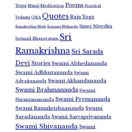
Poems
Yoga
Meditation
Mataji
Practical
Quotes
Raja Yoga
Vedanta
Q&A
Sister Nivedita
Ramana Maharshi
Ramakrishna Math
Sri
Srimad Bhagavatam
Ramakrishna
Sri Sarada
Devi
Stories
Swami Abhedananda
Swami Adbhutananda
Swami
Swami Akhandananda
Advaitananda
Swami Brahmananda
Swami
Swami Premananda
Niranjanananda
Swami Ramakrishnananda
Swami
Saradananda
Swami Sarvapriyananda
Swami Shivananda
Swami