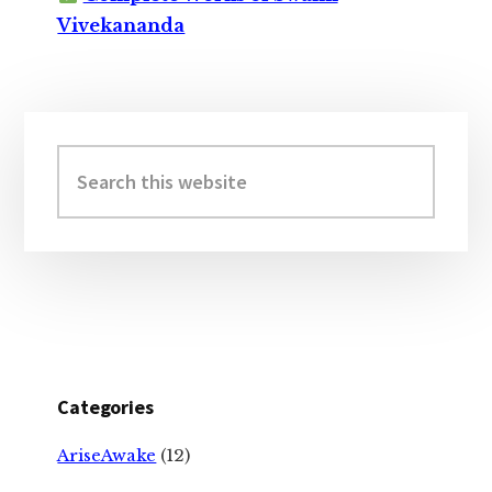
Vivekananda
Primary
Sidebar
Search
this
website
Categories
AriseAwake
(12)