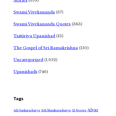
Stories
(359)
Swami Vivekananda
(37)
Swami Vivekananda Quotes
(383)
Taittiriya Upanishad
(13)
The Gospel of Sri Ramakrishna
(150)
Uncategorized
(1,952)
Upanishads
(746)
Tags
Alvar
Adi Shankaracharya
Adi Sankaracharya
AI Stories