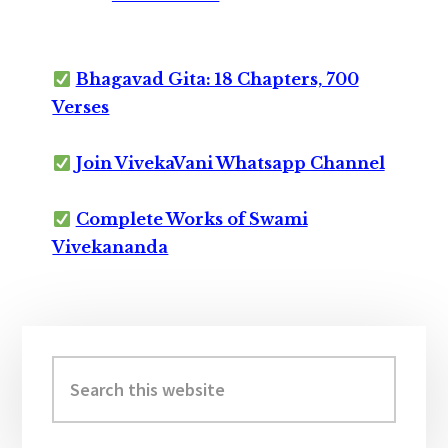
Bhagavad Gita: 18 Chapters, 700
Verses
Join VivekaVani Whatsapp Channel
Complete Works of Swami
Vivekananda
Primary
Sidebar
Search
this
website