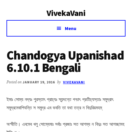
Additional
Skip
Skip
VivekaVani
to
to
menu
main
primary
Voice
content
sidebar
Menu
of
Vivekananda
Chandogya Upanishad
6.10.1 Bengali
Posted on
JANUARY 19, 2016
by
VIVEKAVANI
ইমাঃ সোম্য নদ্যঃ পুরস্তাৎ প্রাচ্যঃ স্যন্দন্তে পশ্চাৎ প্রতীচ্যস্তাঃ সমুদ্রাৎ
সমুদ্রমেবাপিযন্তি স সমুদ্র এব ভবতি তা যথা তত্র ন বিদুরিয়মহম্
অস্মীতি। এবমেব খলু সোম্যেমাঃ সর্বাঃ প্রজাঃ সত আগম্য ন বিদুঃ সত আগচ্ছামহ