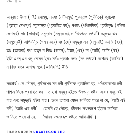
ইতি ॥ ১
অন্বয় : ইমাঃ (এই) সোম্য, নদ্যঃ (নদীসমূহ) পুরস্তাৎ (পূর্বদিকে) প্রাচ্যঃ
(প্রাচ্য দেশস্থ) স্যন্দন্তে (প্রবাহিত হয়); পশ্চাৎ (পশ্চিমদিক) প্রতীচ্যঃ (পশ্চিম
দেশস্থ) তাঃ (তাহারা) সমুদ্রাৎ (সমুদ্র হইতে ‘উৎপন্ন হইয়া’) সমুদ্রম্ এব
(সমুদ্রেই) অপিযন্তি (গমন করে) সঃ (সে) সমুদ্রঃ এব (সমুদ্রই) ভবতি (হয়);
তাঃ (তাহারা) যথা তত্ৰ ন বিদুঃ (জানে), ইয়ম্ (এই) অ (আমি) অস্মি (হই)
ইতি এবম্ এব খলু সোম্য ইমাঃ সর্বাঃ প্রজাঃ সতঃ (সৎ হইতে) আগম্য (আসিয়া)
ন বিদুঃ সতঃ আগচ্ছামহে (আসিয়াছি) ইতি।
সরলার্থ : হে সৌম্য, পূর্বদেশের সব নদী পূর্বদিকে প্রবাহিত হয়, পশ্চিমদেশের নদী
পশ্চিম দিকে প্রবাহিত হয়। তাহারা সমুদ্র হইতে উৎপন্ন হইয়া আবার সমুদ্রেই
যায় এবং সমুদ্রই হইয়া যায়। তখন তাহারা যেমন জানিতে পারে না যে, ‘আমি এই
নদী’, ‘আমি এই নদী’— তেমনি হে সৌম্য, জীবগণ সৎস্বরূপ হইতে আসিয়া
জানিতে পারে না যে,— ‘আমরা সৎস্বরূপ হইতে আসিয়াছি’।
FILED UNDER:
UNCATEGORIZED