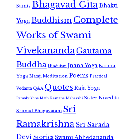
Bhagavad Gita
Bhakti
Saints
Complete
Buddhism
Yoga
Works of Swami
Vivekananda
Gautama
Buddha
Jnana Yoga
Karma
Hinduism
Poems
Yoga
Meditation
Mataji
Practical
Quotes
Raja Yoga
Vedanta
Q&A
Sister Nivedita
Ramana Maharshi
Ramakrishna Math
Sri
Srimad Bhagavatam
Ramakrishna
Sri Sarada
Devi
Stories
Swami Abhedananda