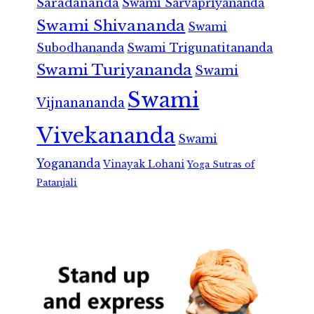
Saradananda
Swami Sarvapriyananda
Swami Shivananda
Swami
Subodhananda
Swami Trigunatitananda
Swami Turiyananda
Swami
Swami
Vijnanananda
Vivekananda
Swami
Yogananda
Vinayak Lohani
Yoga Sutras of
Patanjali