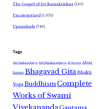
The Gospel of Sri Ramakrishna
(150)
Uncategorized
(1,951)
Upanishads
(746)
Tags
Alvar
Adi Shankaracharya
Adi Sankaracharya
AI Stories
Bhagavad Gita
Bhakti
Saints
Complete
Buddhism
Yoga
Works of Swami
Vivekananda
Gautama