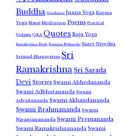
Buddha
Jnana Yoga
Karma
Hinduism
Poems
Yoga
Meditation
Mataji
Practical
Quotes
Raja Yoga
Vedanta
Q&A
Sister Nivedita
Ramana Maharshi
Ramakrishna Math
Sri
Srimad Bhagavatam
Ramakrishna
Sri Sarada
Devi
Stories
Swami Abhedananda
Swami Adbhutananda
Swami
Swami Akhandananda
Advaitananda
Swami Brahmananda
Swami
Swami Premananda
Niranjanananda
Swami Ramakrishnananda
Swami