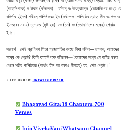
করিয়া উচুঃ (বলিল) ভগবান্ কঃ (কে) নঃ (আমাদিগের মধ্যে) শ্রেষ্ঠঃ? ইতি তান্
(তাহাদিগকে) হ উবাচ (বলিলেন)—যস্মিন্ বঃ উৎক্রান্তে (তোমাদিগের মধ্যে যে
বহির্গত হইলে) শরীরম্ পাপিষ্ঠতরম্ ইব (সর্বাপেক্ষা পাপিষ্ঠের ন্যায়; হীন অপেক্ষাও
হীনতরের ন্যায়) দৃশ্যেত (দৃষ্ট হয়), সঃ (সে) বঃ (তোমাদিগের মধ্যে) শ্রেষ্ঠঃ
ইতি।
সরলার্থ : সেই প্রাণিগণ পিতা প্রজাপতির কাছে গিয়া বলিল—ভগবান্, আমাদের
মধ্যে কে শ্রেষ্ঠ? তিনি তাহাদিগকে বলিলেন—’তোমাদের মধ্যে যে বাহির হইয়া
গেলে শরীর পাপিষ্ঠতর (অর্থাৎ হীন অপেক্ষাও হীনতর) হয়, সেই শ্রেষ্ঠ।’
FILED UNDER:
UNCATEGORIZED
Bhagavad Gita: 18 Chapters, 700
Verses
Join VivekaVani Whatsapp Channel