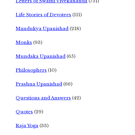
Letters of Swami Vivekananda
(751)
Life Stories of Devotees
(111)
Mandukya Upanishad
(218)
Monks
(93)
Mundaka Upanishad
(65)
Philosophers
(10)
Prashna Upanishad
(66)
Questions and Answers
(42)
Quotes
(29)
Raja Yoga
(33)