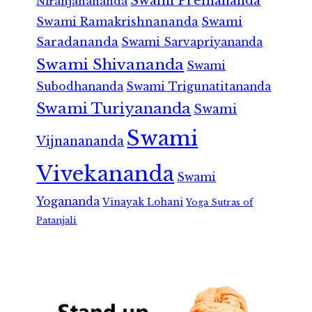
Swami Premananda
Niranjanananda
Swami Ramakrishnananda
Swami
Saradananda
Swami Sarvapriyananda
Swami Shivananda
Swami
Subodhananda
Swami Trigunatitananda
Swami Turiyananda
Swami
Swami
Vijnanananda
Vivekananda
Swami
Yogananda
Vinayak Lohani
Yoga Sutras of
Patanjali