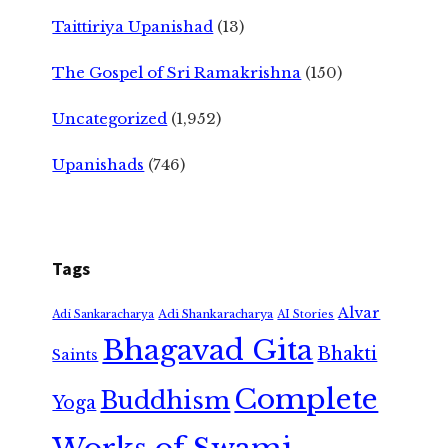
Taittiriya Upanishad
(13)
The Gospel of Sri Ramakrishna
(150)
Uncategorized
(1,952)
Upanishads
(746)
Tags
Alvar
Adi Shankaracharya
Adi Sankaracharya
AI Stories
Bhagavad Gita
Bhakti
Saints
Complete
Buddhism
Yoga