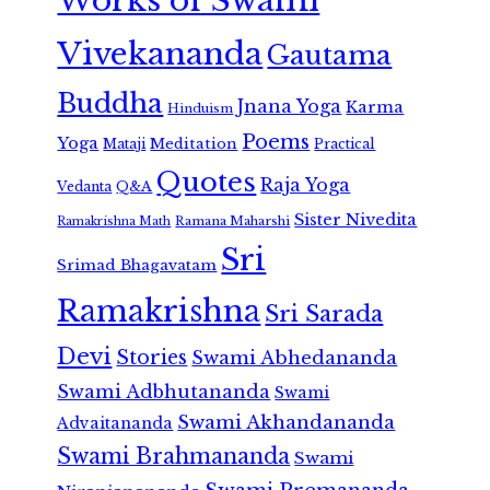
Works of Swami
Vivekananda
Gautama
Buddha
Jnana Yoga
Karma
Hinduism
Poems
Yoga
Meditation
Mataji
Practical
Quotes
Raja Yoga
Vedanta
Q&A
Sister Nivedita
Ramana Maharshi
Ramakrishna Math
Sri
Srimad Bhagavatam
Ramakrishna
Sri Sarada
Devi
Stories
Swami Abhedananda
Swami Adbhutananda
Swami
Swami Akhandananda
Advaitananda
Swami Brahmananda
Swami