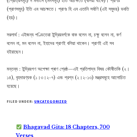
(শ্রোত্রসমূহ) ন মনাংসি (মনসমূহ) ইতি আচক্ষতে (বলিয়া থাকে)। প্রাণাঃ
(প্রাণসমূহ) ইতি এব আচক্ষতে। প্রাণঃ হি এব এতানি সর্বাণি (এই সমুদয়) ভবতি
(হয়)।
সরলার্থ : এইজন্য পণ্ডিতেরা ইন্দ্রিয়বর্গকে বাক বলেন না, চক্ষু বলেন না, কর্ণ
বলেন না, মন বলেন না, ইহাদের প্রাণই বলিয়া থাকেন। প্রাণই এই সব
হইয়াছেন।
মন্তব্য : ইন্দ্রিয়গণ অপেক্ষা প্ৰাণ শ্রেষ্ঠ—এই প্রতিপাদ্য বিষয় কৌষীতকি (২।
১৪), বৃহদারণ্যক (১।৩।২-৭) এবং প্রশ্ন (২।২-১৩) মন্ত্রসমূহে আলোচিত
হয়েছে।
FILED UNDER:
UNCATEGORIZED
Bhagavad Gita: 18 Chapters, 700
Verses