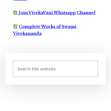
Join VivekaVani Whatsapp Channel
Complete Works of Swami
Vivekananda
Primary
Sidebar
Search
this
website