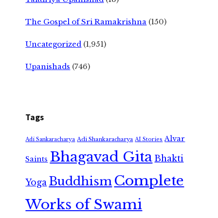
The Gospel of Sri Ramakrishna
(150)
Uncategorized
(1,951)
Upanishads
(746)
Tags
Alvar
Adi Shankaracharya
Adi Sankaracharya
AI Stories
Bhagavad Gita
Bhakti
Saints
Complete
Buddhism
Yoga
Works of Swami