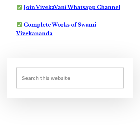
Join VivekaVani Whatsapp Channel
Complete Works of Swami
Vivekananda
Primary
Sidebar
Search
this
website