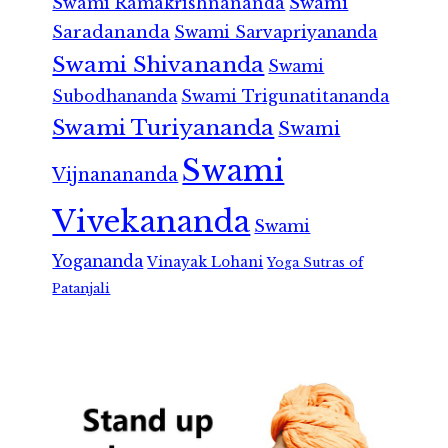
Swami Ramakrishnananda
Swami
Saradananda
Swami Sarvapriyananda
Swami Shivananda
Swami
Subodhananda
Swami Trigunatitananda
Swami Turiyananda
Swami
Swami
Vijnanananda
Vivekananda
Swami
Yogananda
Vinayak Lohani
Yoga Sutras of
Patanjali