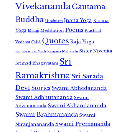
Vivekananda
Gautama
Buddha
Jnana Yoga
Karma
Hinduism
Poems
Yoga
Meditation
Mataji
Practical
Quotes
Raja Yoga
Vedanta
Q&A
Sister Nivedita
Ramana Maharshi
Ramakrishna Math
Sri
Srimad Bhagavatam
Ramakrishna
Sri Sarada
Devi
Stories
Swami Abhedananda
Swami Adbhutananda
Swami
Swami Akhandananda
Advaitananda
Swami Brahmananda
Swami
Swami Premananda
Niranjanananda