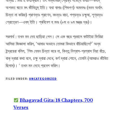
অন্বয় : মনঃ হ উৎচক্রাম। তৎ সম্বৎসরম্ প্রোষ্য পর্বেত্য উবাচ—কথম্
অশকত ঋতে মৎ জীবিতুম্ ইতি। যথা বালাঃ (শিশুগণ) অমনসঃ (মনন অর্থাৎ
চিন্তা না করিয়া) প্রাণন্তঃ প্রাণেন, বদন্তঃ বাচা, পশ্যন্তঃ চক্ষুষা, শৃণ্বন্তঃ
শ্রোত্রেণ—এবম্ ইতি। প্ৰবিবেশ হ মনঃ (৮ম ও ৯ম মন্ত্রঃ দ্রঃ)।
সরলার্থ : তখন মন দেহ ছাড়িয়া গেল। সে এক বছর প্রবাসে কাটাইয়া ফিরিয়া
আসিয়া জিজ্ঞাসা করিল, ‘আমার অভাবে তোমরা কিভাবে বাঁচিয়াছিলে?’ অন্য
ইন্দ্রয়েরা বলিল, ‘শিশু যেমন চিন্তা করে না, কিন্তু নিশ্বাস-প্রশ্বাস নিয়া বাঁচে,
বাক্ দ্বারা কথা বলে, চক্ষু দ্বারা দেখে, কর্ণ দ্বারা শোনে, তেমনি (আমরাও জীবিত
ছিলাম)। ‘ তখন মন দেহে প্রবেশ করিল।
FILED UNDER:
UNCATEGORIZED
Bhagavad Gita: 18 Chapters, 700
Verses