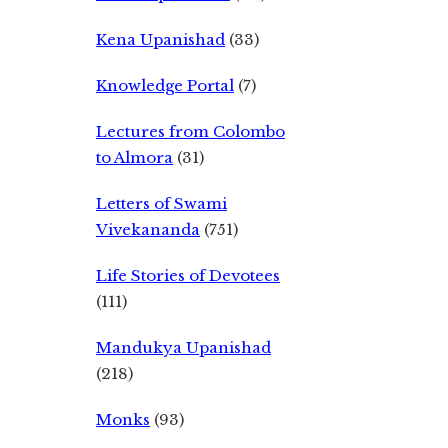
Kena Upanishad
(33)
Knowledge Portal
(7)
Lectures from Colombo
to Almora
(31)
Letters of Swami
Vivekananda
(751)
Life Stories of Devotees
(111)
Mandukya Upanishad
(218)
Monks
(93)