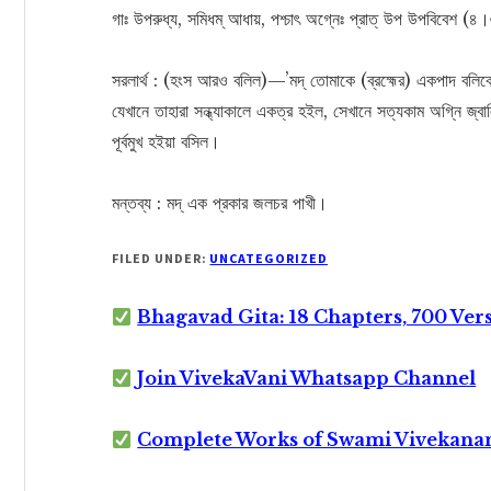
গাঃ উপরুধ্য, সমিধম্ আধায়, পশ্চাৎ অগ্নেঃ প্রাত্ উপ উপবিবেশ (৪।৬।
সরলার্থ : (হংস আরও বলিল)—’মদ্‌ তোমাকে (ব্রহ্মের) একপাদ বলিবে
যেখানে তাহারা সন্ধ্যাকালে একত্র হইল, সেখানে সত্যকাম অগ্নি জ্বা
পূর্বমুখ হইয়া বসিল।
মন্তব্য : মদ্‌ এক প্রকার জলচর পাখী।
FILED UNDER:
UNCATEGORIZED
Bhagavad Gita: 18 Chapters, 700 Ver
Join VivekaVani Whatsapp Channel
Complete Works of Swami Vivekana