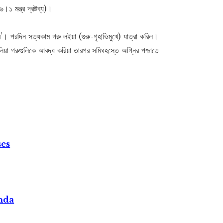
১ মন্ত্র দ্রষ্টব্য)।
’। পরদিন সত্যকাম গরু লইয়া (গুরু-গৃহাভিমুখে) যাত্রা করিল।
লিয়া গরুগুলিকে আবদ্ধ করিয়া তারপর সমিধহস্তে অগ্নির পশ্চাতে
ses
nda