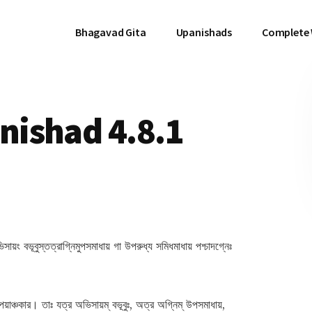
Bhagavad Gita
Upanishads
Complete
ishad 4.8.1
সায়ং বভূবুস্তত্রাগ্নিমুপসমাধায় গা উপরুধ্য সমিধমাধায় পশ্চাদগ্নেঃ
য়াঞ্চকার। তাঃ যত্র অভিসায়ম্ বভূবুঃ, অত্র অগ্নিম্ উপসমাধায়,