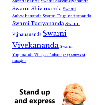
Saradananda
Swami Sarvapriyananda
Swami Shivananda
Swami
Subodhananda
Swami Trigunatitananda
Swami Turiyananda
Swami
Swami
Vijnanananda
Vivekananda
Swami
Yogananda
Vinayak Lohani
Yoga Sutras of
Patanjali