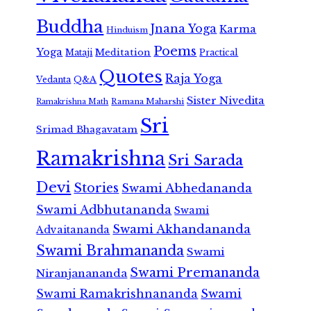
Buddha
Jnana Yoga
Karma
Hinduism
Poems
Yoga
Meditation
Mataji
Practical
Quotes
Raja Yoga
Vedanta
Q&A
Sister Nivedita
Ramana Maharshi
Ramakrishna Math
Sri
Srimad Bhagavatam
Ramakrishna
Sri Sarada
Devi
Stories
Swami Abhedananda
Swami Adbhutananda
Swami
Swami Akhandananda
Advaitananda
Swami Brahmananda
Swami
Swami Premananda
Niranjanananda
Swami Ramakrishnananda
Swami