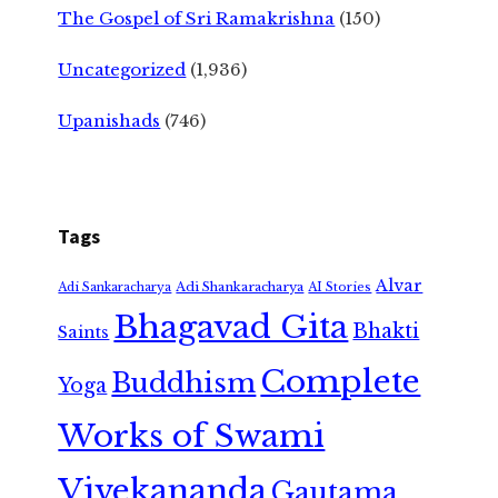
The Gospel of Sri Ramakrishna
(150)
Uncategorized
(1,936)
Upanishads
(746)
Tags
Alvar
Adi Shankaracharya
Adi Sankaracharya
AI Stories
Bhagavad Gita
Bhakti
Saints
Complete
Buddhism
Yoga
Works of Swami
Vivekananda
Gautama