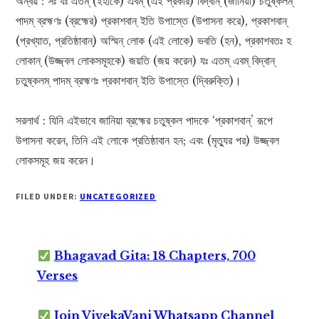
অন্বয় : সঃ যঃ এতম্ (ইহাকে) এবম্ (এই প্রকার) বিদ্বান্ (জানিয়া) চতুষ্কলম্
পাদম্ ব্রহ্মণঃ (ব্রহ্মের) প্রকাশবান্ ইতি উপাস্তে (উপাসনা করে), প্রকাশবান্
(প্রখ্যাত, প্রতিষ্ঠাবান্) অস্মিন্ লোক (এই লোকে) ভবতি (হন), প্রকাশবতঃ হ
লোকান্ (উজ্জ্বল লোকসমূহকে) জয়তি (জয় করেন) যঃ এতম্ এবম্ বিদ্বান্
চতুষ্কলম্ পাদম্ ব্রহ্মণঃ প্রকাশবান্ ইতি উপাস্তে (দ্বিরুক্তি)।
সরলার্থ : যিনি এইভাবে জানিয়া ব্রহ্মের চতুষ্কল পাদকে ‘প্রকাশবান্’ রূপে
উপাসনা করেন, তিনি এই লোকে প্রতিষ্ঠাবান হন; এবং (মৃত্যুর পর) উজ্জ্বল
লোকসমূহ জয় করেন।
FILED UNDER:
UNCATEGORIZED
Bhagavad Gita: 18 Chapters, 700
Verses
Join VivekaVani Whatsapp Channel