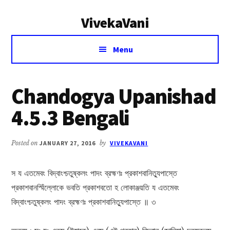
Additional
Skip
Skip
VivekaVani
to
to
menu
main
primary
Voice
content
sidebar
Menu
of
Vivekananda
Chandogya Upanishad
4.5.3 Bengali
Posted on
JANUARY 27, 2016
by
VIVEKAVANI
স য এতমেবং বিদ্বাংশ্চতুষ্কলং পাদং ব্রহ্মণঃ প্রকাশবানিত্যুপাস্তে
প্রকাশবানস্মিঁল্লোকে ভবতি প্রকাশবতো হ লোকাঞ্জয়তি য এতমেবং
বিদ্বাংশ্চতুষ্কলং পাদং ব্রহ্মণঃ প্রকাশবানিত্যুপাস্তে ॥ ৩